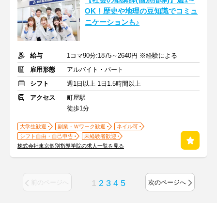
【社会の塾講師(個別指導)】週1～
OK！歴史や地理の豆知識でコミュ
ニケーションも♪
給与
1コマ90分:1875～2640円 ※経験による
雇用形態
アルバイト・パート
シフト
週1日以上 1日1.5時間以上
アクセス
町屋駅
徒歩1分
大学生歓迎
副業・Ｗワーク歓迎
ネイル可
シフト自由・自己申告
未経験者歓迎
株式会社東京個別指導学院の求人一覧を見る
1
2
3
4
5
前のページへ
次のページへ