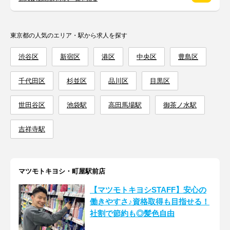
東京都の人気のエリア・駅から求人を探す
渋谷区
新宿区
港区
中央区
豊島区
千代田区
杉並区
品川区
目黒区
世田谷区
池袋駅
高田馬場駅
御茶ノ水駅
吉祥寺駅
マツモトキヨシ・町屋駅前店
【マツモトキヨシSTAFF】安心の
働きやすさ♪資格取得も目指せる！
社割で節約も◎髪色自由