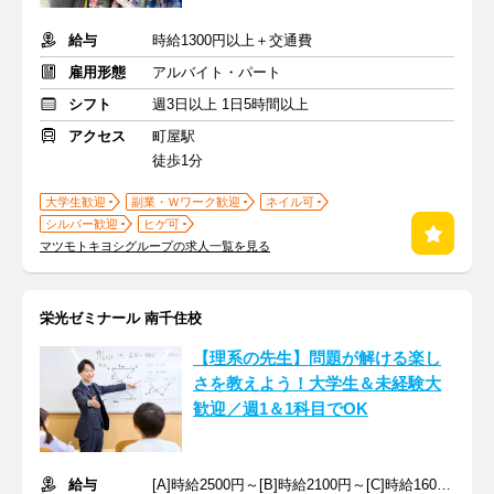
給与
時給1300円以上＋交通費
雇用形態
アルバイト・パート
シフト
週3日以上 1日5時間以上
アクセス
町屋駅
徒歩1分
大学生歓迎
副業・Ｗワーク歓迎
ネイル可
シルバー歓迎
ヒゲ可
マツモトキヨシグループの求人一覧を見る
栄光ゼミナール 南千住校
【理系の先生】問題が解ける楽し
さを教えよう！大学生＆未経験大
歓迎／週1＆1科目でOK
給与
[A]時給2500円～[B]時給2100円～[C]時給1600円～ ※生徒数による