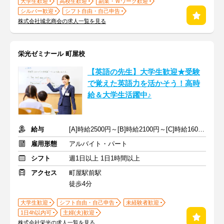
大学生歓迎
高校生歓迎
副業・Ｗワーク歓迎
シルバー歓迎
シフト自由・自己申告
株式会社城北商会の求人一覧を見る
栄光ゼミナール 町屋校
【英語の先生】大学生歓迎★受験
で覚えた英語力を活かそう！高時
給＆大学生活躍中♪
給与
[A]時給2500円～[B]時給2100円～[C]時給1600円～ ※生徒数による
雇用形態
アルバイト・パート
シフト
週1日以上 1日1時間以上
アクセス
町屋駅前駅
徒歩4分
大学生歓迎
シフト自由・自己申告
未経験者歓迎
1日4h以内可
主婦(夫)歓迎
株式会社栄光の求人一覧を見る