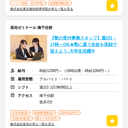
シフト自由・自己申告
未経験者歓迎
株式会社東京個別指導学院の求人一覧を見る
栄光ゼミナール 南千住校
【塾の受付事務スタッフ】週2日・
17時～OK★塾に通う生徒を笑顔で
迎えよう♪大学生活躍中
給与
時給1230円～（16時以降：時給1260円～）
雇用形態
アルバイト・パート
シフト
週2日 1日3時間以上
アクセス
南千住駅
徒歩2分
大学生歓迎
未経験者歓迎
1日4h以内可
主婦(夫)歓迎
駅から5分以内
株式会社栄光の求人一覧を見る