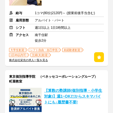
給与
1コマ(80分)2120円～ (授業前後手当含む)
雇用形態
アルバイト・パート
シフト
週1日以上 1日1時間以上
アクセス
南千住駅
徒歩2分
大学生歓迎
シフト自由・自己申告
未経験者歓迎
1日4h以内可
主婦(夫)歓迎
株式会社栄光の求人一覧を見る
東京個別指導学院 （ベネッセコーポレーショングループ）
町屋教室
【算数の塾講師(個別指導・小学生
対象)】週1~OKだからスキマバイ
トにも♪履歴書不要!