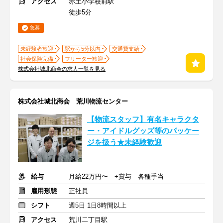
アクセス
赤土小学校前駅
徒歩5分
急募
未経験者歓迎
駅から5分以内
交通費支給
社会保険完備
フリーター歓迎
株式会社城北商会の求人一覧を見る
株式会社城北商会 荒川物流センター
【物流スタッフ】有名キャラクタ
ー・アイドルグッズ等のパッケー
ジを扱う★未経験歓迎
給与
月給22万円〜 +賞与 各種手当
雇用形態
正社員
シフト
週5日 1日8時間以上
アクセス
荒川二丁目駅