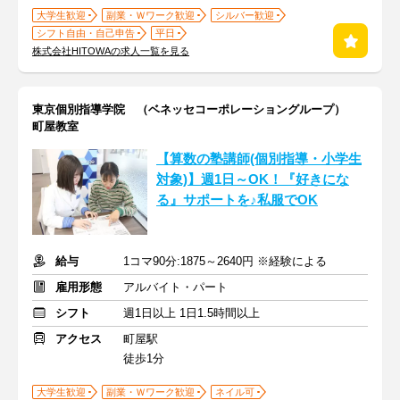
大学生歓迎
副業・Ｗワーク歓迎
シルバー歓迎
シフト自由・自己申告
平日
株式会社HITOWAの求人一覧を見る
東京個別指導学院 （ベネッセコーポレーショングループ）
町屋教室
【算数の塾講師(個別指導・小学生
対象)】週1日～OK！『好きにな
る』サポートを♪私服でOK
給与
1コマ90分:1875～2640円 ※経験による
雇用形態
アルバイト・パート
シフト
週1日以上 1日1.5時間以上
アクセス
町屋駅
徒歩1分
大学生歓迎
副業・Ｗワーク歓迎
ネイル可