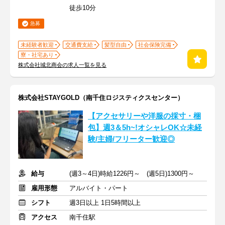
徒歩10分
急募
未経験者歓迎
交通費支給
髪型自由
社会保険完備
寮・社宅あり
株式会社城北商会の求人一覧を見る
株式会社STAYGOLD（南千住ロジスティクスセンター）
【アクセサリーや洋服の採寸・梱
包】週3＆5h~!オシャレOK☆未経
験/主婦/フリーター歓迎◎
給与
(週3～4日)時給1226円～ (週5日)1300円～
雇用形態
アルバイト・パート
シフト
週3日以上 1日5時間以上
アクセス
南千住駅