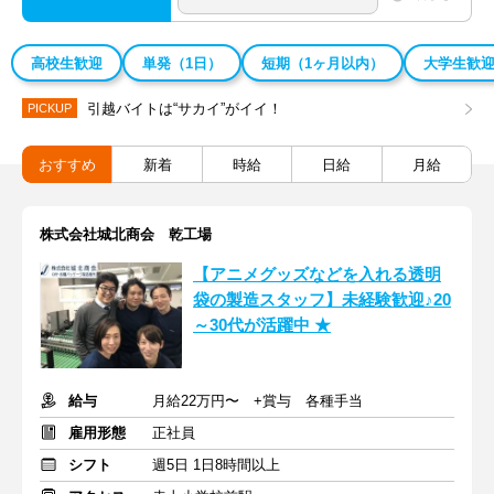
高校生歓迎
単発（1日）
短期（1ヶ月以内）
大学生歓
引越バイトは“サカイ”がイイ！
PICKUP
おすすめ
新着
時給
日給
月給
株式会社城北商会 乾工場
【アニメグッズなどを入れる透明
袋の製造スタッフ】未経験歓迎♪20
～30代が活躍中 ★
給与
月給22万円〜 +賞与 各種手当
雇用形態
正社員
シフト
週5日 1日8時間以上