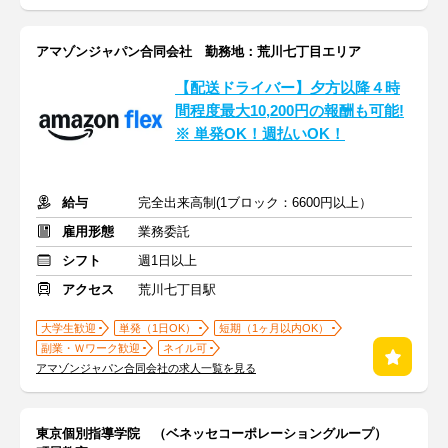
アマゾンジャパン合同会社 勤務地：荒川七丁目エリア
【配送ドライバー】夕方以降４時
間程度最大10,200円の報酬も可能!
※ 単発OK！週払いOK！
給与
完全出来高制(1ブロック：6600円以上）
雇用形態
業務委託
シフト
週1日以上
アクセス
荒川七丁目駅
大学生歓迎
単発（1日OK）
短期（1ヶ月以内OK）
副業・Ｗワーク歓迎
ネイル可
アマゾンジャパン合同会社の求人一覧を見る
東京個別指導学院 （ベネッセコーポレーショングループ）