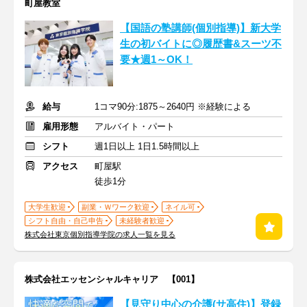
町屋教室
【国語の塾講師(個別指導)】新大学
生の初バイトに◎履歴書&スーツ不
要★週1～OK！
給与
1コマ90分:1875～2640円 ※経験による
雇用形態
アルバイト・パート
シフト
週1日以上 1日1.5時間以上
アクセス
町屋駅
徒歩1分
大学生歓迎
副業・Ｗワーク歓迎
ネイル可
シフト自由・自己申告
未経験者歓迎
株式会社東京個別指導学院の求人一覧を見る
株式会社エッセンシャルキャリア 【001】
【見守り中心の介護(サ高住)】登録