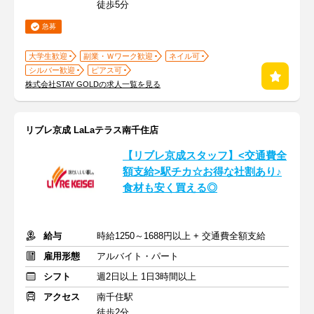
徒歩5分
急募
大学生歓迎
副業・Ｗワーク歓迎
ネイル可
シルバー歓迎
ピアス可
株式会社STAY GOLDの求人一覧を見る
リブレ京成 LaLaテラス南千住店
【リブレ京成スタッフ】<交通費全
額支給>駅チカ☆お得な社割あり♪
食材も安く買える◎
給与
時給1250～1688円以上 + 交通費全額支給
雇用形態
アルバイト・パート
シフト
週2日以上 1日3時間以上
アクセス
南千住駅
徒歩2分