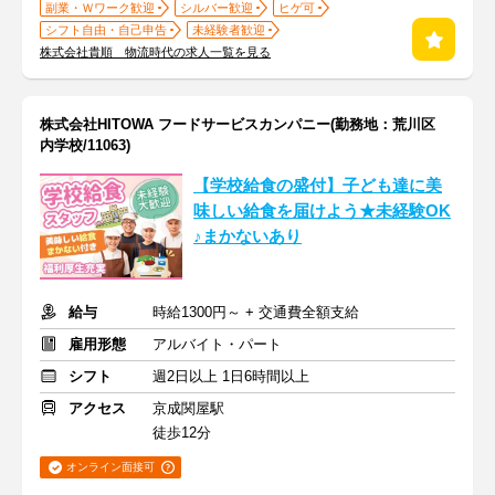
副業・Ｗワーク歓迎
シルバー歓迎
ヒゲ可
シフト自由・自己申告
未経験者歓迎
株式会社貴順 物流時代の求人一覧を見る
株式会社HITOWA フードサービスカンパニー(勤務地：荒川区
内学校/11063)
【学校給食の盛付】子ども達に美
味しい給食を届けよう★未経験OK
♪まかないあり
給与
時給1300円～ + 交通費全額支給
雇用形態
アルバイト・パート
シフト
週2日以上 1日6時間以上
アクセス
京成関屋駅
徒歩12分
オンライン面接可