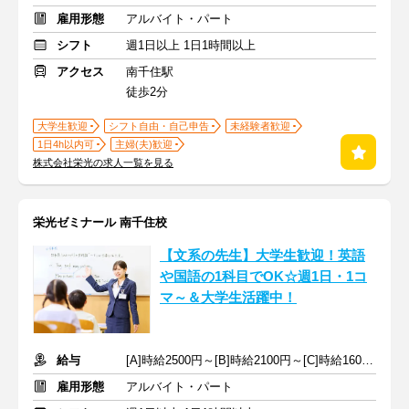
雇用形態
アルバイト・パート
シフト
週1日以上 1日1時間以上
アクセス
南千住駅
徒歩2分
大学生歓迎
シフト自由・自己申告
未経験者歓迎
1日4h以内可
主婦(夫)歓迎
株式会社栄光の求人一覧を見る
栄光ゼミナール 南千住校
【文系の先生】大学生歓迎！英語
や国語の1科目でOK☆週1日・1コ
マ～＆大学生活躍中！
給与
[A]時給2500円～[B]時給2100円～[C]時給1600円～ ※生徒数による
雇用形態
アルバイト・パート