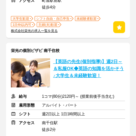
アクセス
町屋駅前駅
徒歩4分
大学生歓迎
シフト自由・自己申告
未経験者歓迎
1日4h以内可
主婦(夫)歓迎
株式会社栄光の求人一覧を見る
栄光の個別ビザビ 南千住校
【英語の先生(個別指導)】週2日～
＆私服OK◆英語の知識を活かそう
♪大学生＆未経験歓迎！
給与
1コマ(80分)2120円～ (授業前後手当含む)
雇用形態
アルバイト・パート
シフト
週2日以上 1日1時間以上
アクセス
南千住駅
徒歩2分