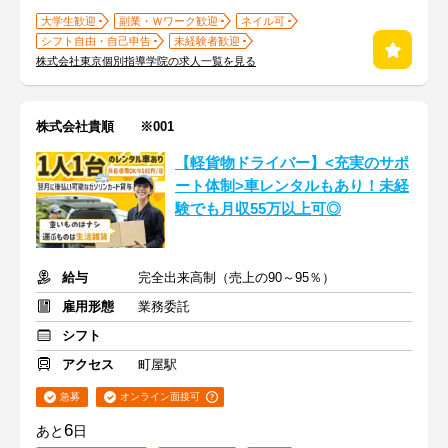
大学生歓迎
副業・Ｗワーク歓迎
ネイル可
シフト自由・自己申告
未経験者歓迎
株式会社東京個別指導学院の求人一覧を見る
株式会社貴順 ※001
【軽貨物ドライバー】<充実のサポ
ート体制>車レンタルもあり！未経
験でも月収55万以上可◎
給与
完全出来高制（売上の90～95％）
雇用形態
業務委託
シフト
アクセス
町屋駅
急募
オンライン面接可
6
あと
日