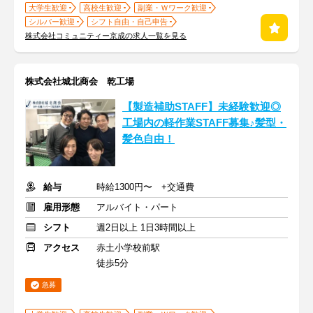
大学生歓迎
高校生歓迎
副業・Ｗワーク歓迎
シルバー歓迎
シフト自由・自己申告
株式会社コミュニティー京成の求人一覧を見る
株式会社城北商会 乾工場
【製造補助STAFF】未経験歓迎◎
工場内の軽作業STAFF募集♪髪型・
髪色自由！
給与
時給1300円〜 +交通費
雇用形態
アルバイト・パート
シフト
週2日以上 1日3時間以上
アクセス
赤土小学校前駅
徒歩5分
急募