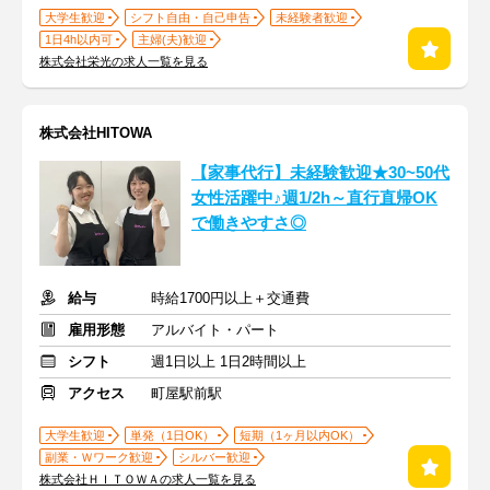
大学生歓迎
シフト自由・自己申告
未経験者歓迎
1日4h以内可
主婦(夫)歓迎
株式会社栄光の求人一覧を見る
株式会社HITOWA
【家事代行】未経験歓迎★30~50代
女性活躍中♪週1/2h～直行直帰OK
で働きやすさ◎
給与
時給1700円以上＋交通費
雇用形態
アルバイト・パート
シフト
週1日以上 1日2時間以上
アクセス
町屋駅前駅
大学生歓迎
単発（1日OK）
短期（1ヶ月以内OK）
副業・Ｗワーク歓迎
シルバー歓迎
株式会社ＨＩＴＯＷＡの求人一覧を見る