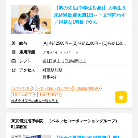
【塾の先生(中学生対象)】大学生＆
未経験歓迎★週1日～・文理問わず
／得意な1科目でOK♪
給与
[A]時給2500円～[B]時給2100円～[C]時給1600円～ ※生徒数による
雇用形態
アルバイト・パート
シフト
週1日以上 1日1時間以上
アクセス
町屋駅前駅
徒歩4分
大学生歓迎
シフト自由・自己申告
未経験者歓迎
1日4h以内可
主婦(夫)歓迎
株式会社栄光の求人一覧を見る
東京個別指導学院 （ベネッセコーポレーショングループ）
町屋教室