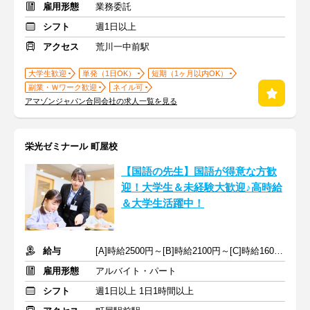
雇用形態
業務委託
シフト
週1日以上
アクセス
荒川一中前駅
大学生歓迎
単発（1日OK）
短期（1ヶ月以内OK）
副業・Ｗワーク歓迎
ネイル可
アマゾンジャパン合同会社の求人一覧を見る
栄光ゼミナール 町屋校
【国語の先生】国語が得意な方歓
迎！大学生＆未経験大歓迎♪高時給
＆大学生活躍中！
給与
[A]時給2500円～[B]時給2100円～[C]時給1600円～ ※生徒数による
雇用形態
アルバイト・パート
シフト
週1日以上 1日1時間以上