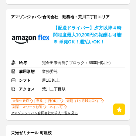
アマゾンジャパン合同会社 勤務地：荒川二丁目エリア
【配送ドライバー】夕方以降４時
間程度最大10,200円の報酬も可能!
※ 単発OK！週払いOK！
給与
完全出来高制(1ブロック：6600円以上）
雇用形態
業務委託
シフト
週1日以上
アクセス
荒川二丁目駅
大学生歓迎
単発（1日OK）
短期（1ヶ月以内OK）
副業・Ｗワーク歓迎
ネイル可
アマゾンジャパン合同会社の求人一覧を見る
栄光ゼミナール 町屋校