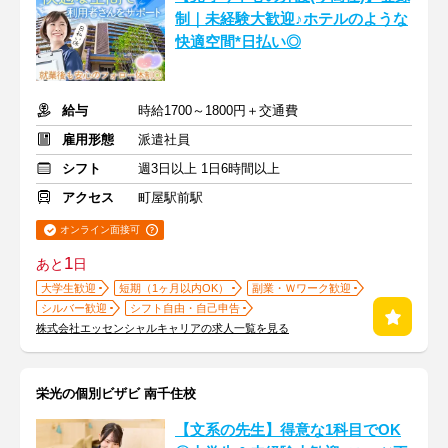
制｜未経験大歓迎♪ホテルのような
快適空間*日払い◎
給与
時給1700～1800円＋交通費
雇用形態
派遣社員
シフト
週3日以上 1日6時間以上
アクセス
町屋駅前駅
オンライン面接可
1
あと
日
大学生歓迎
短期（1ヶ月以内OK）
副業・Ｗワーク歓迎
シルバー歓迎
シフト自由・自己申告
株式会社エッセンシャルキャリアの求人一覧を見る
栄光の個別ビザビ 南千住校
【文系の先生】得意な1科目でOK