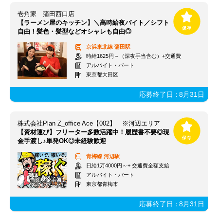
壱角家 蒲田西口店
【ラーメン屋のキッチン】＼高時給夜バイト／シフト
自由！髪色・髪型などオシャレも自由◎
京浜東北線
蒲田駅
時給1625円～（深夜手当含む）+交通費
アルバイト・パート
東京都大田区
応募終了日：
8月31日
株式会社Plan Z_office Ace【002】 ※河辺エリア
【資材運び】フリーター多数活躍中！履歴書不要◎現
金手渡し♪単発OK◎未経験歓迎
青梅線
河辺駅
日給1万4000円～+ 交通費全額支給
アルバイト・パート
東京都青梅市
応募終了日：
8月31日