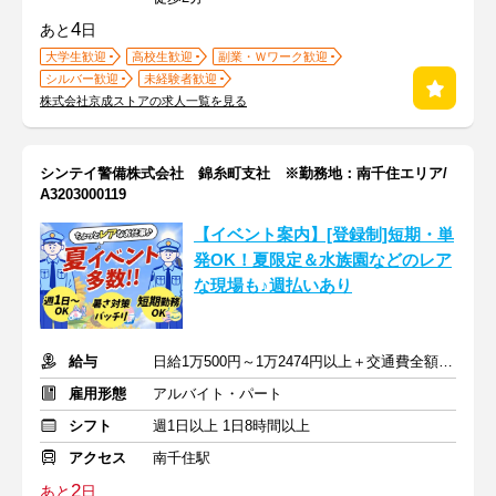
4
あと
日
大学生歓迎
高校生歓迎
副業・Ｗワーク歓迎
シルバー歓迎
未経験者歓迎
株式会社京成ストアの求人一覧を見る
シンテイ警備株式会社 錦糸町支社 ※勤務地：南千住エリア/
A3203000119
【イベント案内】[登録制]短期・単
発OK！夏限定＆水族園などのレア
な現場も♪週払いあり
給与
日給1万500円～1万2474円以上＋交通費全額支給
雇用形態
アルバイト・パート
シフト
週1日以上 1日8時間以上
アクセス
南千住駅
2
あと
日