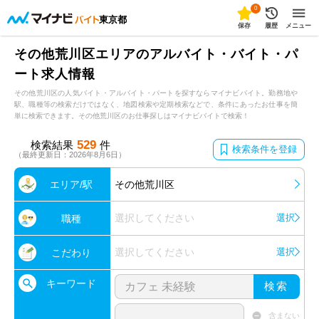
0
東京都
保存
履歴
メニュー
その他荒川区エリアのアルバイト・バイト・パ
ート求人情報
その他荒川区の人気バイト・アルバイト・パートを探すならマイナビバイト。勤務地や
駅、職種等の検索だけではなく、地図検索や定期検索などで、条件にあったお仕事を簡
単に検索できます。その他荒川区のお仕事探しはマイナビバイトで検索！
529
検索結果
件
検索条件を登録
（最終更新日：2026年8月6日）
エリア/駅
その他荒川区
選択してください
選択
職種
選択してください
選択
こだわり
キーワード
検索
含まない