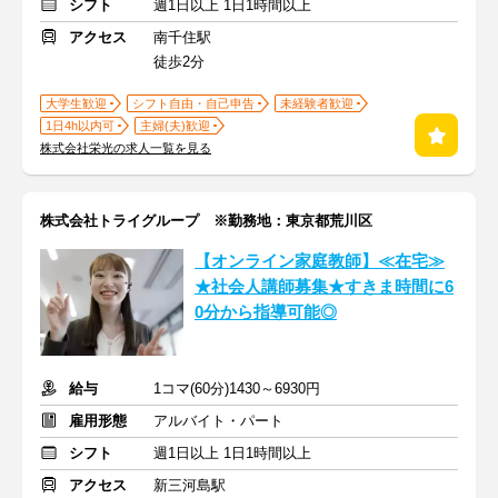
シフト
週1日以上 1日1時間以上
アクセス
南千住駅
徒歩2分
大学生歓迎
シフト自由・自己申告
未経験者歓迎
1日4h以内可
主婦(夫)歓迎
株式会社栄光の求人一覧を見る
株式会社トライグループ ※勤務地：東京都荒川区
【オンライン家庭教師】≪在宅≫
★社会人講師募集★すきま時間に6
0分から指導可能◎
給与
1コマ(60分)1430～6930円
雇用形態
アルバイト・パート
シフト
週1日以上 1日1時間以上
アクセス
新三河島駅