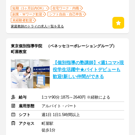
短期（1ヶ月以内OK）
在宅ワーク・内職
副業・Ｗワーク歓迎
シフト自由・自己申告
未経験者歓迎
家庭教師のトライの求人一覧を見る
東京個別指導学院 （ベネッセコーポレーショングループ）
町屋教室
【個別指導の塾講師】<週1コマ>現
役学生活躍中★バイトデビューも
歓迎!新しい仲間ができる
給与
1コマ90分:1875～2640円 ※経験による
雇用形態
アルバイト・パート
シフト
週1日 1日1.5時間以上
アクセス
町屋駅
徒歩1分