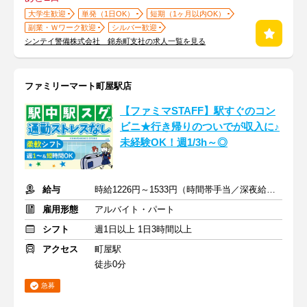
大学生歓迎
単発（1日OK）
短期（1ヶ月以内OK）
副業・Ｗワーク歓迎
シルバー歓迎
シンテイ警備株式会社 錦糸町支社の求人一覧を見る
ファミリーマート町屋駅店
【ファミマSTAFF】駅すぐのコン
ビニ★行き帰りのついでが収入に♪
未経験OK！週1/3h～◎
給与
時給1226円～1533円（時間帯手当／深夜給含む）
雇用形態
アルバイト・パート
シフト
週1日以上 1日3時間以上
アクセス
町屋駅
徒歩0分
急募