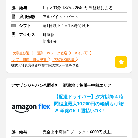
給与
1コマ90分:1875～2640円 ※経験による
雇用形態
アルバイト・パート
シフト
週1日以上 1日1.5時間以上
アクセス
町屋駅
徒歩1分
大学生歓迎
副業・Ｗワーク歓迎
ネイル可
シフト自由・自己申告
未経験者歓迎
株式会社東京個別指導学院の求人一覧を見る
アマゾンジャパン合同会社 勤務地：荒川一中前エリア
【配送ドライバー】夕方以降４時
間程度最大10,200円の報酬も可能!
※ 単発OK！週払いOK！
給与
完全出来高制(1ブロック：6600円以上）