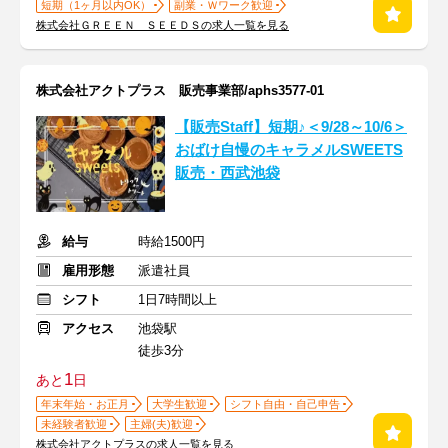
短期（1ヶ月以内OK）
副業・Ｗワーク歓迎
株式会社ＧＲＥＥＮ ＳＥＥＤＳの求人一覧を見る
株式会社アクトプラス 販売事業部/aphs3577-01
【販売Staff】短期♪＜9/28～10/6＞
おばけ自慢のキャラメルSWEETS
販売・西武池袋
給与
時給1500円
雇用形態
派遣社員
シフト
1日7時間以上
アクセス
池袋駅
徒歩3分
1
あと
日
年末年始・お正月
大学生歓迎
シフト自由・自己申告
未経験者歓迎
主婦(夫)歓迎
株式会社アクトプラスの求人一覧を見る