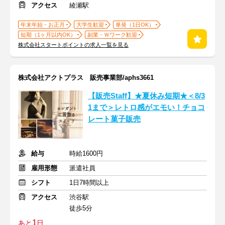
アクセス
綾瀬駅
年末年始・お正月
大学生歓迎
単発（1日OK）
短期（1ヶ月以内OK）
副業・Ｗワーク歓迎
株式会社スタートポイントの求人一覧を見る
株式会社アクトプラス 販売事業部/aphs3661
【販売Staff】★夏休み短期★＜8/3
1まで＞レトロ感がエモい！チョコ
レート菓子販売
給与
時給1600円
雇用形態
派遣社員
シフト
1日7時間以上
アクセス
渋谷駅
徒歩5分
1
あと
日