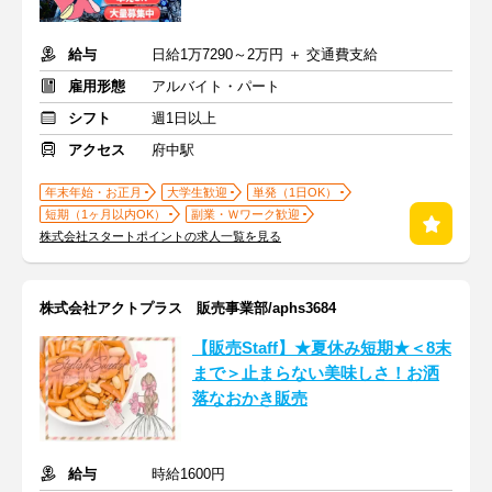
給与
日給1万7290～2万円 ＋ 交通費支給
雇用形態
アルバイト・パート
シフト
週1日以上
アクセス
府中駅
年末年始・お正月
大学生歓迎
単発（1日OK）
短期（1ヶ月以内OK）
副業・Ｗワーク歓迎
株式会社スタートポイントの求人一覧を見る
株式会社アクトプラス 販売事業部/aphs3684
【販売Staff】★夏休み短期★＜8末
まで＞止まらない美味しさ！お洒
落なおかき販売
給与
時給1600円