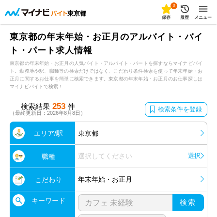
0
東京都
保存
履歴
メニュー
東京都の年末年始・お正月のアルバイト・バイ
ト・パート求人情報
東京都の年末年始・お正月の人気バイト・アルバイト・パートを探すならマイナビバイ
ト。勤務地や駅、職種等の検索だけではなく、こだわり条件検索を使って年末年始・お
正月に関するお仕事を簡単に検索できます。東京都の年末年始・お正月のお仕事探しは
マイナビバイトで検索！
253
検索結果
件
検索条件を登録
（最終更新日：2026年8月8日）
エリア/駅
東京都
選択してください
選択
職種
年末年始・お正月
こだわり
キーワード
検索