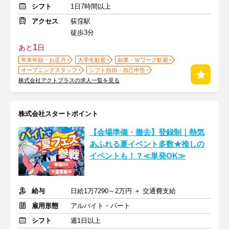
シフト
1日7時間以上
アクセス
荻窪駅
徒歩3分
1
あと
日
年末年始・お正月
大学生歓迎
副業・Ｗワーク歓迎
オープニングスタッフ
シフト自由・自己申告
株式会社アクトプラスの求人一覧を見る
株式会社スタートポイント
【会場準備・撤去】登録制｜熱気
あふれる夏イベント多数★推しの
イベントも！？≪単発OK≫
給与
日給1万7290～2万円 ＋ 交通費支給
雇用形態
アルバイト・パート
シフト
週1日以上