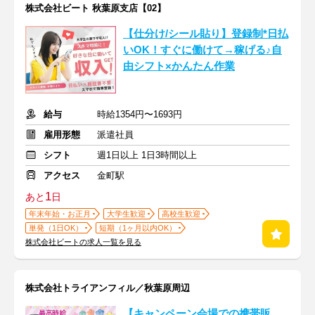
株式会社ビート 秋葉原支店【02】
【仕分け/シール貼り】登録制*日払
いOK！すぐに働けて→稼げる♪自
由シフト×かんたん作業
給与
時給1354円〜1693円
雇用形態
派遣社員
シフト
週1日以上 1日3時間以上
アクセス
金町駅
1
あと
日
年末年始・お正月
大学生歓迎
高校生歓迎
単発（1日OK）
短期（1ヶ月以内OK）
株式会社ビートの求人一覧を見る
株式会社トライアンフィル／秋葉原周辺
【キャンペーン会場での携帯販