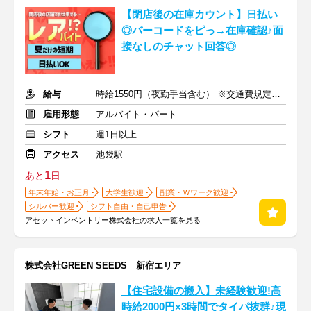
【閉店後の在庫カウント】日払い
◎バーコードをピっ→在庫確認♪面
接なしのチャット回答◎
給与
時給1550円（夜勤手当含む） ※交通費規定内支給
雇用形態
アルバイト・パート
シフト
週1日以上
アクセス
池袋駅
1
あと
日
年末年始・お正月
大学生歓迎
副業・Ｗワーク歓迎
シルバー歓迎
シフト自由・自己申告
アセットインベントリー株式会社の求人一覧を見る
株式会社GREEN SEEDS 新宿エリア
【住宅設備の搬入】未経験歓迎!高
時給2000円×3時間でタイパ抜群♪現