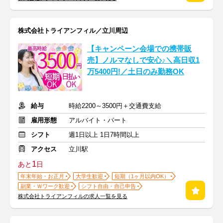
株式会社トライアンフィル／立川周辺
【キャンペーン会場での携帯販
売】ノルマなしで安心♪＼高日収1
万5400円!／土日のみ勤務OK
給与
時給2200～3500円＋交通費支給
雇用形態
アルバイト・パート
シフト
週1日以上 1日7時間以上
アクセス
立川駅
1
あと
日
年末年始・お正月
大学生歓迎
短期（1ヶ月以内OK）
副業・Ｗワーク歓迎
シフト自由・自己申告
株式会社トライアンフィルの求人一覧を見る