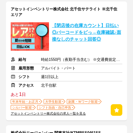
アセットインベントリー株式会社 北千住サテライト ※北千住
エリア
【閉店後の在庫カウント】日払い
◎バーコードをピっ→在庫確認♪面
接なしのチャット回答◎
給与
時給1550円（夜勤手当含む） ※交通費規定内支給
雇用形態
アルバイト・パート
シフト
週1日以上
アクセス
北千住駅
1
あと
日
年末年始・お正月
大学生歓迎
副業・Ｗワーク歓迎
シルバー歓迎
シフト自由・自己申告
アセットインベントリー株式会社の求人一覧を見る
株式会社リージェンシー 関東支社/KTMBSS0461SS