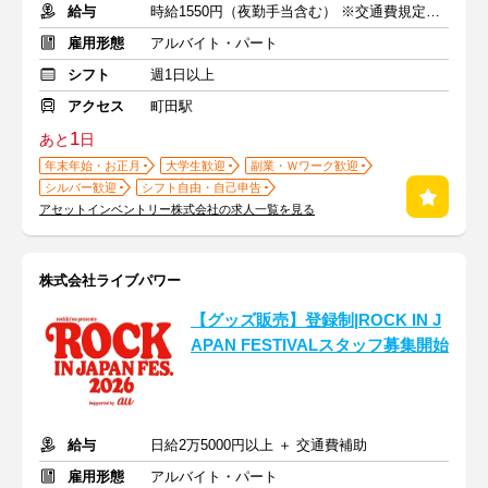
給与
時給1550円（夜勤手当含む） ※交通費規定内支給
雇用形態
アルバイト・パート
シフト
週1日以上
アクセス
町田駅
1
あと
日
年末年始・お正月
大学生歓迎
副業・Ｗワーク歓迎
シルバー歓迎
シフト自由・自己申告
アセットインベントリー株式会社の求人一覧を見る
株式会社ライブパワー
【グッズ販売】登録制|ROCK IN J
APAN FESTIVALスタッフ募集開始
給与
日給2万5000円以上 ＋ 交通費補助
雇用形態
アルバイト・パート