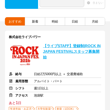
含まない
おすすめ
新着
時給
日給
月給
株式会社ライブパワー
【ライブSTAFF】登録制|ROCK IN
JAPAN FESTIVALスタッフ募集開
始
給与
日給2万5000円以上 ＋ 交通費補助
雇用形態
アルバイト・パート
シフト
週1日以上
アクセス
池袋駅
1
あと
日
年末年始・お正月
大学生歓迎
単発（1日OK）