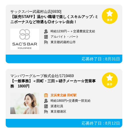
サックスバー武蔵村山店[6930]
【販売STAFF】温かい職場で楽しくスキルアップ♪ミ
ニボーナスなど待遇も◎オシャレ自由！
時給1230円～＋交通費規定支給
アルバイト・パート
東京都武蔵村山市
応募終了日：
8月31日
マンパワーグループ株式会社/1719469
【一般事務】＜田町・三田＞硝子メーカー☆営業事
務 1800円
京浜東北線
田町駅
時給1800円+交通費一部支給
派遣社員
東京都港区
応募終了日：
8月12日