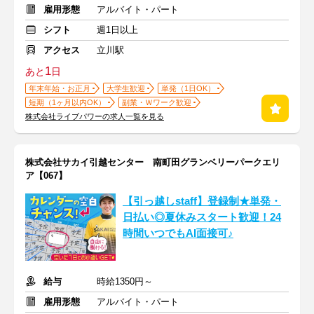
雇用形態
アルバイト・パート
シフト
週1日以上
アクセス
立川駅
1
あと
日
年末年始・お正月
大学生歓迎
単発（1日OK）
短期（1ヶ月以内OK）
副業・Ｗワーク歓迎
株式会社ライブパワーの求人一覧を見る
株式会社サカイ引越センター 南町田グランベリーパークエリ
ア【067】
【引っ越しstaff】登録制★単発・
日払い◎夏休みスタート歓迎！24
時間いつでもAI面接可♪
給与
時給1350円～
雇用形態
アルバイト・パート