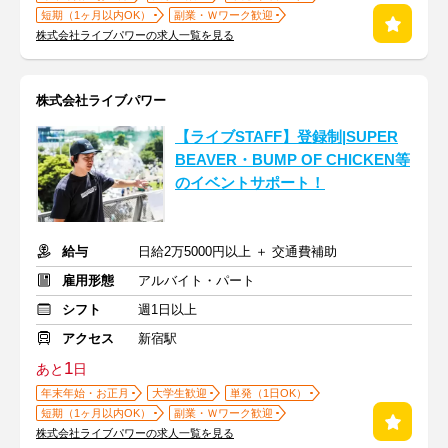
短期（1ヶ月以内OK）
副業・Ｗワーク歓迎
株式会社ライブパワーの求人一覧を見る
株式会社ライブパワー
【ライブSTAFF】登録制|SUPER
BEAVER・BUMP OF CHICKEN等
のイベントサポート！
給与
日給2万5000円以上 ＋ 交通費補助
雇用形態
アルバイト・パート
シフト
週1日以上
アクセス
新宿駅
1
あと
日
年末年始・お正月
大学生歓迎
単発（1日OK）
短期（1ヶ月以内OK）
副業・Ｗワーク歓迎
株式会社ライブパワーの求人一覧を見る