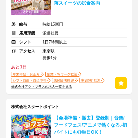
落スイーツの試食案内
給与
時給1500円
雇用形態
派遣社員
シフト
1日7時間以上
アクセス
東京駅
徒歩1分
1
あと
日
年末年始・お正月
副業・Ｗワーク歓迎
シフト自由・自己申告
未経験者歓迎
主婦(夫)歓迎
株式会社アクトプラスの求人一覧を見る
株式会社スタートポイント
【会場準備・撤去】登録制｜音楽/
フードフェス/アニメで熱くなる♪初
バイトにも◎単日OK！