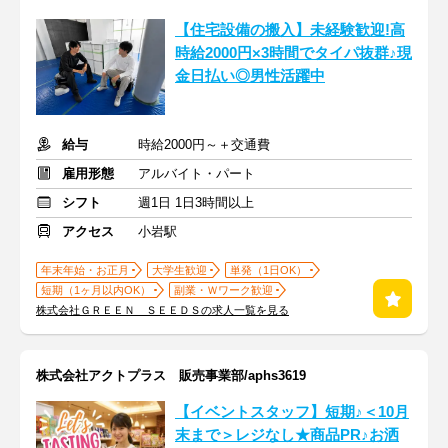
【住宅設備の搬入】未経験歓迎!高
時給2000円×3時間でタイパ抜群♪現
金日払い◎男性活躍中
給与
時給2000円～＋交通費
雇用形態
アルバイト・パート
シフト
週1日 1日3時間以上
アクセス
小岩駅
年末年始・お正月
大学生歓迎
単発（1日OK）
短期（1ヶ月以内OK）
副業・Ｗワーク歓迎
株式会社ＧＲＥＥＮ ＳＥＥＤＳの求人一覧を見る
株式会社アクトプラス 販売事業部/aphs3619
【イベントスタッフ】短期♪＜10月
末まで＞レジなし★商品PR♪お洒