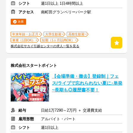
シフト
週1日以上 1日4時間以上
アクセス
南町田グランベリーパーク駅
急募
年末年始・お正月
大学生歓迎
高校生歓迎
単発（1日OK）
短期（1ヶ月以内OK）
株式会社サカイ引越センターの求人一覧を見る
株式会社スタートポイント
【会場準備・撤去】登録制｜フェ
ス/ライブで忘れられない夏に♪単発
~長期も◎履歴書不要！
給与
日給1万7290～2万円 ＋ 交通費支給
雇用形態
アルバイト・パート
シフト
週1日以上