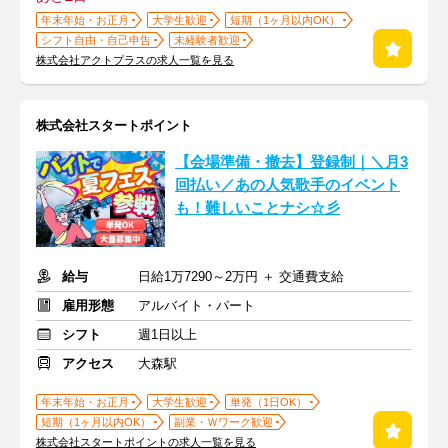
年末年始・お正月
大学生歓迎
短期（1ヶ月以内OK）
シフト自由・自己申告
未経験者歓迎
株式会社アクトプラスの求人一覧を見る
株式会社スタートポイント
【会場準備・撤去】登録制｜＼月3
回払い／あの人気歌手のイベント
も！難しいことナシ☆彡
給与
日給1万7290～2万円 ＋ 交通費支給
雇用形態
アルバイト・パート
シフト
週1日以上
アクセス
大森駅
年末年始・お正月
大学生歓迎
単発（1日OK）
短期（1ヶ月以内OK）
副業・Ｗワーク歓迎
株式会社スタートポイントの求人一覧を見る