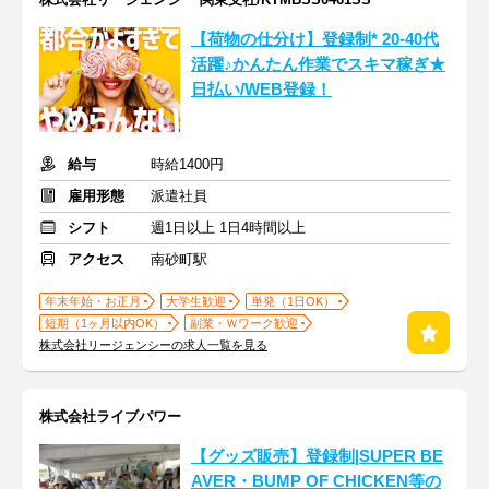
【荷物の仕分け】登録制* 20-40代
活躍♪かんたん作業でスキマ稼ぎ★
日払い/WEB登録！
給与
時給1400円
雇用形態
派遣社員
シフト
週1日以上 1日4時間以上
アクセス
南砂町駅
年末年始・お正月
大学生歓迎
単発（1日OK）
短期（1ヶ月以内OK）
副業・Ｗワーク歓迎
株式会社リージェンシーの求人一覧を見る
株式会社ライブパワー
【グッズ販売】登録制|SUPER BE
AVER・BUMP OF CHICKEN等の