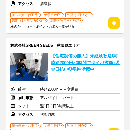
アクセス
清瀬駅
年末年始・お正月
大学生歓迎
単発（1日OK）
短期（1ヶ月以内OK）
副業・Ｗワーク歓迎
株式会社スタートポイントの求人一覧を見る
株式会社GREEN SEEDS 秋葉原エリア
【住宅設備の搬入】未経験歓迎!高
時給2000円×3時間でタイパ抜群♪現
金日払い◎男性活躍中
給与
時給2000円～＋交通費
雇用形態
アルバイト・パート
シフト
週1日 1日3時間以上
アクセス
秋葉原駅
年末年始・お正月
大学生歓迎
単発（1日OK）