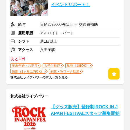
イベントサポート！
給与
日給2万5000円以上 ＋ 交通費補助
雇用形態
アルバイト・パート
シフト
週1日以上
アクセス
八王子駅
1
あと
日
年末年始・お正月
大学生歓迎
単発（1日OK）
短期（1ヶ月以内OK）
副業・Ｗワーク歓迎
株式会社ライブパワーの求人一覧を見る
株式会社ライブパワー
【グッズ販売】登録制|ROCK IN J
APAN FESTIVALスタッフ募集開始