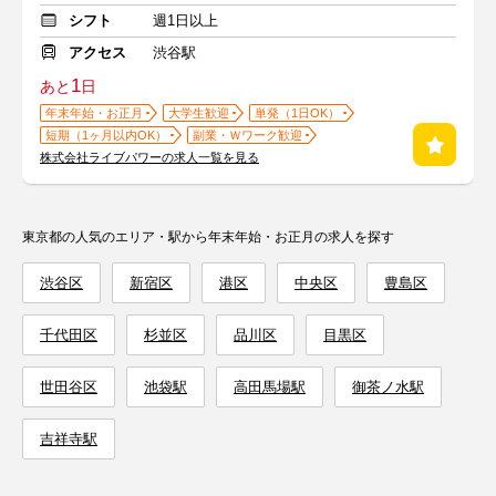
シフト
週1日以上
アクセス
渋谷駅
1
あと
日
年末年始・お正月
大学生歓迎
単発（1日OK）
短期（1ヶ月以内OK）
副業・Ｗワーク歓迎
株式会社ライブパワーの求人一覧を見る
東京都の人気のエリア・駅から年末年始・お正月の求人を探す
渋谷区
新宿区
港区
中央区
豊島区
千代田区
杉並区
品川区
目黒区
世田谷区
池袋駅
高田馬場駅
御茶ノ水駅
吉祥寺駅