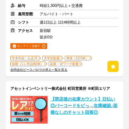
給与
時給1,300円以上＋交通費
雇用形態
アルバイト・パート
シフト
週1日以上 1日4時間以上
アクセス
新宿駅
徒歩0分
オンライン面接可
年末年始・お正月
大学生歓迎
単発（1日OK）
短期（1ヶ月以内OK）
副業・Ｗワーク歓迎
合同会社ビースパロウの求人一覧を見る
アセットインベントリー株式会社 町田営業所 ※町田エリア
【閉店後の在庫カウント】日払い
◎バーコードをピっ→在庫確認♪面
接なしのチャット回答◎