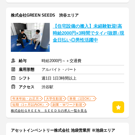
株式会社GREEN SEEDS 渋谷エリア
【住宅設備の搬入】未経験歓迎!高
時給2000円×3時間でタイパ抜群♪現
金日払い◎男性活躍中
給与
時給2000円～＋交通費
雇用形態
アルバイト・パート
シフト
週1日 1日3時間以上
アクセス
渋谷駅
年末年始・お正月
大学生歓迎
単発（1日OK）
短期（1ヶ月以内OK）
副業・Ｗワーク歓迎
株式会社ＧＲＥＥＮ ＳＥＥＤＳの求人一覧を見る
アセットインベントリー株式会社 池袋営業所 ※池袋エリア