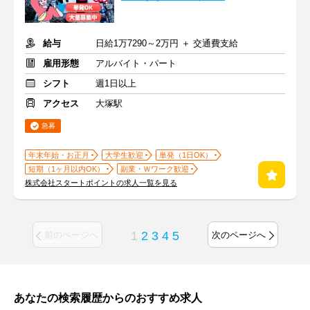
給与
日給1万7290～2万円 ＋ 交通費支給
雇用形態
アルバイト・パート
シフト
週1日以上
アクセス
大塚駅
急募
年末年始・お正月
大学生歓迎
単発（1日OK）
短期（1ヶ月以内OK）
副業・Ｗワーク歓迎
株式会社スタートポイントの求人一覧を見る
1
2
3
4
5
前のページへ
次のページへ
あなたの検索履歴からのおすすめ求人