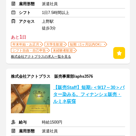
雇用形態
派遣社員
シフト
1日7.5時間以上
アクセス
上野駅
徒歩3分
1
あと
日
年末年始・お正月
大学生歓迎
短期（1ヶ月以内OK）
シフト自由・自己申告
未経験者歓迎
株式会社アクトプラスの求人一覧を見る
株式会社アクトプラス 販売事業部/aphs3576
【販売Staff】短期♪＜9/17～30＞バ
ター染みる。フィナンシェ販売・
ルミネ荻窪
給与
時給1500円
雇用形態
派遣社員