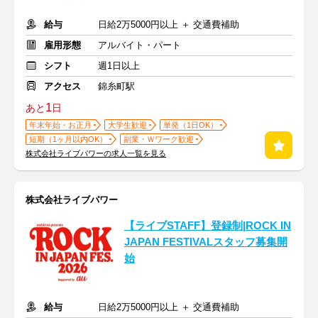
給与
日給2万5000円以上 ＋ 交通費補助
雇用形態
アルバイト・パート
シフト
週1日以上
アクセス
錦糸町駅
1
あと
日
年末年始・お正月
大学生歓迎
単発（1日OK）
短期（1ヶ月以内OK）
副業・Ｗワーク歓迎
株式会社ライブパワーの求人一覧を見る
株式会社ライブパワー
【ライブSTAFF】登録制|ROCK IN
JAPAN FESTIVALスタッフ募集開
始
給与
日給2万5000円以上 ＋ 交通費補助