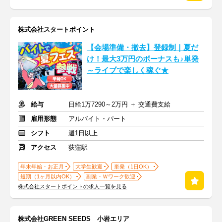
株式会社スタートポイント
【会場準備・撤去】登録制｜夏だ
け！最大3万円のボーナスも♪単発
～ライブで楽しく稼ぐ★
給与
日給1万7290～2万円 ＋ 交通費支給
雇用形態
アルバイト・パート
シフト
週1日以上
アクセス
荻窪駅
年末年始・お正月
大学生歓迎
単発（1日OK）
短期（1ヶ月以内OK）
副業・Ｗワーク歓迎
株式会社スタートポイントの求人一覧を見る
株式会社GREEN SEEDS 小岩エリア