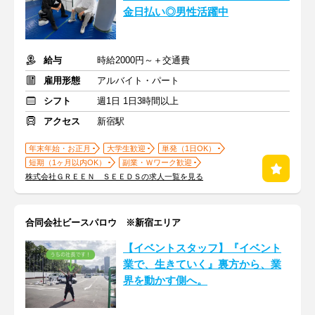
金日払い◎男性活躍中
給与
時給2000円～＋交通費
雇用形態
アルバイト・パート
シフト
週1日 1日3時間以上
アクセス
新宿駅
年末年始・お正月
大学生歓迎
単発（1日OK）
短期（1ヶ月以内OK）
副業・Ｗワーク歓迎
株式会社ＧＲＥＥＮ ＳＥＥＤＳの求人一覧を見る
合同会社ビースパロウ ※新宿エリア
【イベントスタッフ】『イベント
業で、生きていく』裏方から、業
界を動かす側へ。