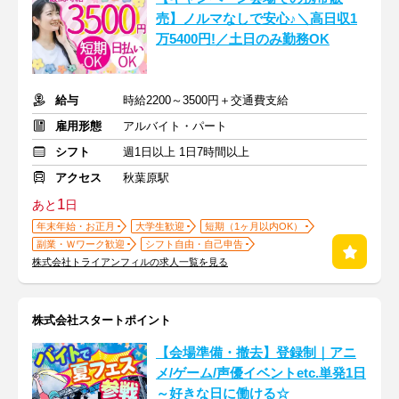
売】ノルマなしで安心♪＼高日収1
万5400円!／土日のみ勤務OK
給与
時給2200～3500円＋交通費支給
雇用形態
アルバイト・パート
シフト
週1日以上 1日7時間以上
アクセス
秋葉原駅
1
あと
日
年末年始・お正月
大学生歓迎
短期（1ヶ月以内OK）
副業・Ｗワーク歓迎
シフト自由・自己申告
株式会社トライアンフィルの求人一覧を見る
株式会社スタートポイント
【会場準備・撤去】登録制｜アニ
メ/ゲーム/声優イベントetc.単発1日
～好きな日に働ける☆