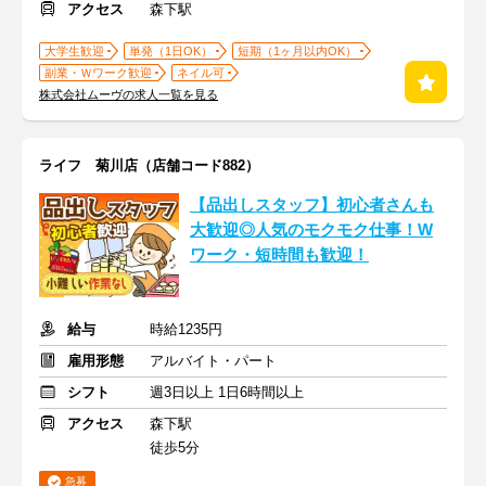
アクセス
森下駅
大学生歓迎
単発（1日OK）
短期（1ヶ月以内OK）
副業・Ｗワーク歓迎
ネイル可
株式会社ムーヴの求人一覧を見る
ライフ 菊川店（店舗コード882）
【品出しスタッフ】初心者さんも
大歓迎◎人気のモクモク仕事！W
ワーク・短時間も歓迎！
給与
時給1235円
雇用形態
アルバイト・パート
シフト
週3日以上 1日6時間以上
アクセス
森下駅
徒歩5分
急募