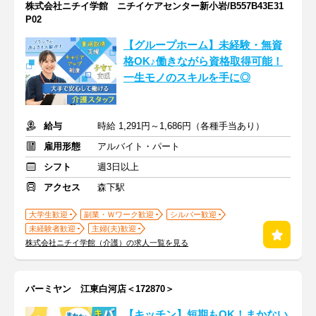
株式会社ニチイ学館 ニチイケアセンター新小岩/B557B43E31
P02
【グループホーム】未経験・無資
格OK♪働きながら資格取得可能！
一生モノのスキルを手に◎
給与
時給 1,291円～1,686円（各種手当あり）
雇用形態
アルバイト・パート
シフト
週3日以上
アクセス
森下駅
大学生歓迎
副業・Ｗワーク歓迎
シルバー歓迎
未経験者歓迎
主婦(夫)歓迎
株式会社ニチイ学館（介護）の求人一覧を見る
バーミヤン 江東白河店＜172870＞
【キッチン】短期もOK！まかない