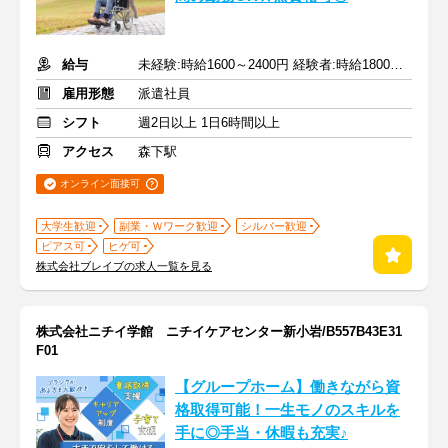
給与
未経験:時給1600～2400円 経験者:時給1800～2700円+交通費全額
雇用形態
派遣社員
シフト
週2日以上 1日6時間以上
アクセス
森下駅
オンライン面接可
大学生歓迎
副業・Ｗワーク歓迎
シルバー歓迎
ピアス可
ヒゲ可
株式会社ブレイブの求人一覧を見る
株式会社ニチイ学館 ニチイケアセンター新小岩/B557B43E31
F01
【グループホーム】働きながら資
格取得可能！一生モノのスキルを
手に◎手当・休暇も充実♪