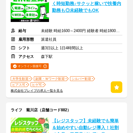
く時短勤務♪サクッと稼いで扶養内
勤務も◎未経験でもOK
給与
未経験:時給1600～2400円 経験者:時給1800～2700円+交通費全額
雇用形態
派遣社員
シフト
週3日以上 1日4時間以上
アクセス
森下駅
オンライン面接可
大学生歓迎
副業・Ｗワーク歓迎
シルバー歓迎
ピアス可
ヒゲ可
株式会社ブレイブの求人一覧を見る
ライフ 菊川店（店舗コード882）
【レジスタッフ】未経験でも簡単
＆始めやすい自動レジ導入！社割