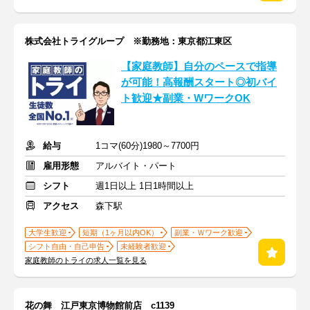
株式会社トライグループ ※勤務地：東京都江東区
【家庭教師】自分のペースで指導
が可能！高報酬スタート◎初バイ
ト歓迎★副業・WワークOK
給与
1コマ(60分)1980～7700円
雇用形態
アルバイト・パート
シフト
週1日以上 1日1時間以上
アクセス
森下駅
大学生歓迎
短期（1ヶ月以内OK）
副業・Ｗワーク歓迎
シフト自由・自己申告
未経験者歓迎
家庭教師のトライの求人一覧を見る
花の舞 江戸東京博物館前店 c1139