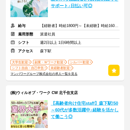
サポート♪日払い可◎
給与
【経験者】時給1800円～【未経験】時給1600円～ ※交通費全額
雇用形態
派遣社員
シフト
週2日以上 1日6時間以上
アクセス
森下駅
大学生歓迎
副業・Ｗワーク歓迎
シルバー歓迎
シフト自由・自己申告
未経験者歓迎
マンパワーグループ株式会社の求人一覧を見る
(株)ウィルオブ・ワーク CW 北千住支店
【高齢者向け住宅staff】森下駅!50
～60代が多数活躍中♪経験を活かし
て働こう◎