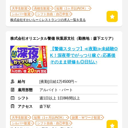
大学生歓迎
高校生歓迎
短期（1ヶ月以内OK）
シルバー歓迎
シフト自由・自己申告
株式会社すかいらーくレストランツの求人一覧を見る
株式会社オリエンタル警備 秋葉原支社（勤務地：森下エリア）
【警備スタッフ】≪夜勤≫未経験O
K！深夜帯でがっつり稼ぐ♪応募後
そのまま研修も◎日払い
給与
[夜勤]日給1万4500円～
雇用形態
アルバイト・パート
シフト
週1日以上 1日8時間以上
アクセス
森下駅
大学生歓迎
短期（1ヶ月以内OK）
副業・Ｗワーク歓迎
シルバー歓迎
シフト自由・自己申告