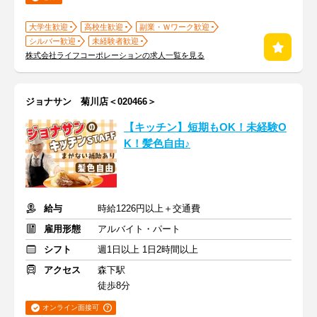
大学生歓迎
高校生歓迎
副業・Ｗワーク歓迎
シルバー歓迎
未経験者歓迎
株式会社ライフコーポレーションの求人一覧を見る
ジョナサン 菊川店＜020466＞
【キッチン】短期もOK！未経験O
K！髪色自由♪
給与
時給1226円以上＋交通費
雇用形態
アルバイト・パート
シフト
週1日以上 1日2時間以上
アクセス
森下駅
徒歩8分
オンライン面接可