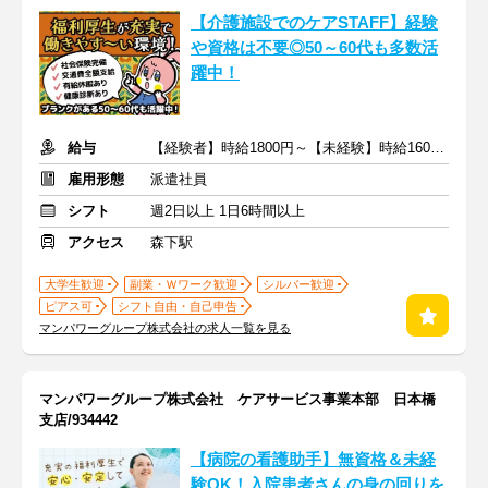
【介護施設でのケアSTAFF】経験
や資格は不要◎50～60代も多数活
躍中！
給与
【経験者】時給1800円～【未経験】時給1600円～ ※交通費全額
雇用形態
派遣社員
シフト
週2日以上 1日6時間以上
アクセス
森下駅
大学生歓迎
副業・Ｗワーク歓迎
シルバー歓迎
ピアス可
シフト自由・自己申告
マンパワーグループ株式会社の求人一覧を見る
マンパワーグループ株式会社 ケアサービス事業本部 日本橋
支店/934442
【病院の看護助手】無資格＆未経
験OK！入院患者さんの身の回りを