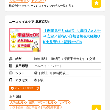
シルバー歓迎
ピアス可
株式会社すかいらーくレストランツの求人一覧を見る
ユースタイルケア 北東京/Jb
【夜間見守りstaff】＼高収入×大手
⇒安定／前払い◎無資格&未経験O
K★見守り・記録etc/Jb
給与
時給1881～1945円（深夜手当含む）＋交通費支給
雇用形態
アルバイト・パート
シフト
週1日以上 1日8時間以上
アクセス
森下駅
オンライン面接可
6
あと
日
大学生歓迎
副業・Ｗワーク歓迎
ヒゲ可
シフト自由・自己申告
未経験者歓迎