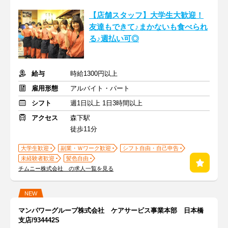
【店舗スタッフ】大学生大歓迎！
友達もできて♪まかないも食べられ
る♪週払い可◎
給与
時給1300円以上
雇用形態
アルバイト・パート
シフト
週1日以上 1日3時間以上
アクセス
森下駅
徒歩11分
大学生歓迎
副業・Ｗワーク歓迎
シフト自由・自己申告
未経験者歓迎
髪色自由
チムニー株式会社 の求人一覧を見る
NEW
マンパワーグループ株式会社 ケアサービス事業本部 日本橋
支店/934442S