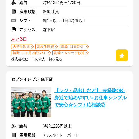
給与
時給1384円〜1730円
雇用形態
派遣社員
シフト
週1日以上 1日3時間以上
アクセス
森下駅
3
あと
日
大学生歓迎
高校生歓迎
単発（1日OK）
短期（1ヶ月以内OK）
副業・Ｗワーク歓迎
株式会社ビートの求人一覧を見る
セブンイレブン 森下店
【レジ・品出しなど】-未経験OK-
身近で始めやすい♪お仕事シンプル
で安心☆シフト応相談◎
給与
時給1226円以上
雇用形態
アルバイト・パート