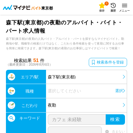
0
東京都
保存
履歴
メニュー
森下駅(東京都)の夜勤のアルバイト・バイト・
パート求人情報
森下駅(東京都)の夜勤の人気バイト・アルバイト・パートを探すならマイナビバイト。勤
務地や駅、職種等の検索だけではなく、こだわり条件検索を使って夜勤に関するお仕事
を簡単に検索できます。森下駅(東京都)の夜勤のお仕事探しはマイナビバイトで検索！
51
検索結果
件
検索条件を登録
（最終更新日：2026年8月6日）
エリア/駅
森下駅(東京都)
選択してください
選択
職種
夜勤
こだわり
キーワード
検索
含まない