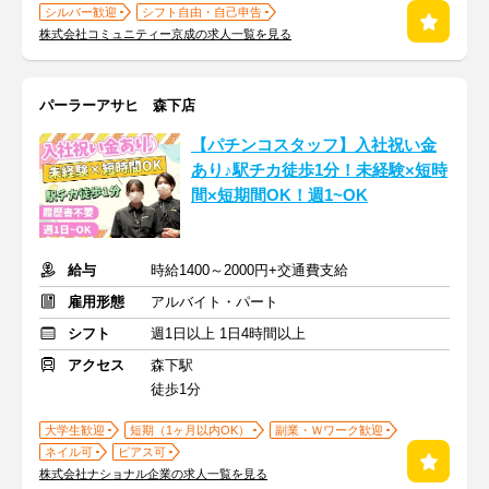
シルバー歓迎
シフト自由・自己申告
株式会社コミュニティー京成の求人一覧を見る
パーラーアサヒ 森下店
【パチンコスタッフ】入社祝い金
あり♪駅チカ徒歩1分！未経験×短時
間×短期間OK！週1~OK
給与
時給1400～2000円+交通費支給
雇用形態
アルバイト・パート
シフト
週1日以上 1日4時間以上
アクセス
森下駅
徒歩1分
大学生歓迎
短期（1ヶ月以内OK）
副業・Ｗワーク歓迎
ネイル可
ピアス可
株式会社ナショナル企業の求人一覧を見る