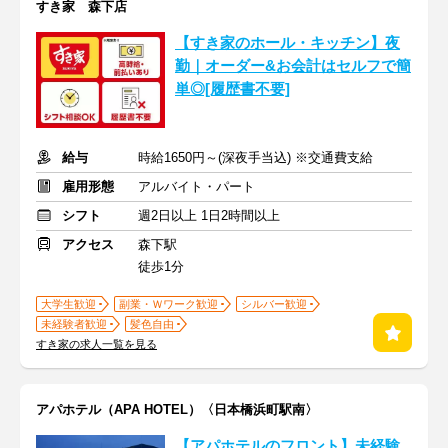
すき家 森下店
【すき家のホール・キッチン】夜
勤｜オーダー&お会計はセルフで簡
単◎[履歴書不要]
給与
時給1650円～(深夜手当込) ※交通費支給
雇用形態
アルバイト・パート
シフト
週2日以上 1日2時間以上
アクセス
森下駅
徒歩1分
大学生歓迎
副業・Ｗワーク歓迎
シルバー歓迎
未経験者歓迎
髪色自由
すき家の求人一覧を見る
アパホテル（APA HOTEL）〈日本橋浜町駅南〉
【アパホテルのフロント】未経験