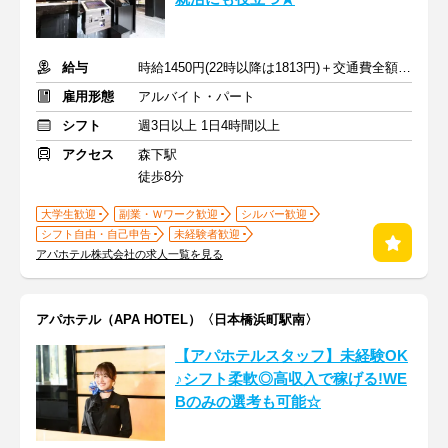
給与
時給1450円(22時以降は1813円)＋交通費全額支給
雇用形態
アルバイト・パート
シフト
週3日以上 1日4時間以上
アクセス
森下駅
徒歩8分
大学生歓迎
副業・Ｗワーク歓迎
シルバー歓迎
シフト自由・自己申告
未経験者歓迎
アパホテル株式会社の求人一覧を見る
アパホテル（APA HOTEL）〈日本橋浜町駅南〉
【アパホテルスタッフ】未経験OK
♪シフト柔軟◎高収入で稼げる!WE
Bのみの選考も可能☆