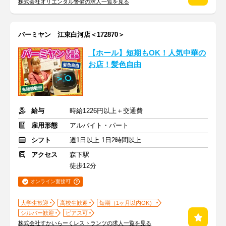
株式会社オリエンタル警備の求人一覧を見る
バーミヤン 江東白河店＜172870＞
【ホール】短期もOK！人気中華の
お店！髪色自由
給与
時給1226円以上＋交通費
雇用形態
アルバイト・パート
シフト
週1日以上 1日2時間以上
アクセス
森下駅
徒歩12分
オンライン面接可
大学生歓迎
高校生歓迎
短期（1ヶ月以内OK）
シルバー歓迎
ピアス可
株式会社すかいらーくレストランツの求人一覧を見る