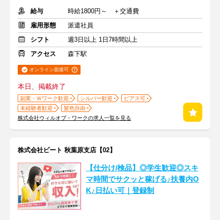
給与
時給1800円～ ＋交通費
雇用形態
派遣社員
シフト
週3日以上 1日7時間以上
アクセス
森下駅
オンライン面接可
本日、掲載終了
副業・Ｗワーク歓迎
シルバー歓迎
ピアス可
未経験者歓迎
髪色自由
株式会社ウィルオブ・ワークの求人一覧を見る
株式会社ビート 秋葉原支店【02】
【仕分け/検品】◎学生歓迎◎スキ
マ時間でサクッと稼げる♪扶養内O
K♪日払い可｜登録制