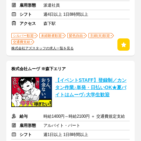
雇用形態
派遣社員
シフト
週4日以上 1日8時間以上
アクセス
森下駅
シルバー歓迎
未経験者歓迎
髪色自由
主婦(夫)歓迎
交通費支給
株式会社アズスタッフの求人一覧を見る
株式会社ムーヴ ※森下エリア
【イベントSTAFF】登録制／カン
タン作業♪単発・日払いOK★夏バ
イトはムーヴ♪大学生歓迎
給与
時給1400円～時給2100円 ＋ 交通費規定支給
雇用形態
アルバイト・パート
シフト
週1日以上 1日8時間以上