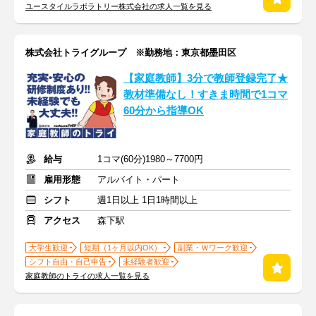
ユースタイルラボラトリー株式会社の求人一覧を見る
株式会社トライグループ ※勤務地：東京都墨田区
【家庭教師】3分で教師登録完了★
教材準備なし！すきま時間で1コマ
60分から指導OK
給与
1コマ(60分)1980～7700円
雇用形態
アルバイト・パート
シフト
週1日以上 1日1時間以上
アクセス
森下駅
大学生歓迎
短期（1ヶ月以内OK）
副業・Ｗワーク歓迎
シフト自由・自己申告
未経験者歓迎
家庭教師のトライの求人一覧を見る