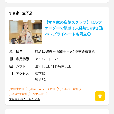
すき家 森下店
【すき家の店舗スタッフ】セルフ
オーダーで簡単！未経験OK★1日/
2h～プライベートも両立◎
給与
時給1650円～(深夜手当込) ※交通費支給
雇用形態
アルバイト・パート
シフト
週2日以上 1日2時間以上
アクセス
森下駅
徒歩1分
大学生歓迎
副業・Ｗワーク歓迎
シルバー歓迎
未経験者歓迎
髪色自由
すき家の求人一覧を見る