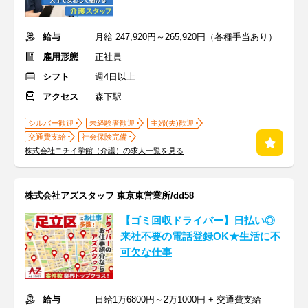
給与
月給 247,920円～265,920円（各種手当あり）
雇用形態
正社員
シフト
週4日以上
アクセス
森下駅
シルバー歓迎
未経験者歓迎
主婦(夫)歓迎
交通費支給
社会保険完備
株式会社ニチイ学館（介護）の求人一覧を見る
株式会社アズスタッフ 東京東営業所/dd58
【ゴミ回収ドライバー】日払い◎
来社不要の電話登録OK★生活に不
可欠な仕事
給与
日給1万6800円～2万1000円 + 交通費支給