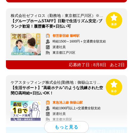
株式会社ゼフィロス（勤務地：東京都江戸川区）※案件ID：東00145
【グループホームSTAFF】日勤で生活リズム安定♪ブ
ランク歓迎！履歴書不要×日払い可
都営新宿線
篠崎駅
時給1500～1600円＋交通費全額支給
派遣社員
東京都江戸川区
応募終了日：
8月8日
あと
2
日
ケアスタッフィング株式会社(勤務地：御嶽山エリア)【本社】
【生活サポート】"高級ホテル"のような洗練された空
間◎高時給×日払いOK！
東急池上線
御嶽山駅
時給1900円以上+交通費全額支給
派遣社員
東京都大田区
応募終了日：
8月31日