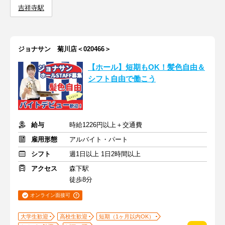
吉祥寺駅
ジョナサン 菊川店＜020466＞
【ホール】短期もOK！髪色自由＆
シフト自由で働こう
給与
時給1226円以上＋交通費
雇用形態
アルバイト・パート
シフト
週1日以上 1日2時間以上
アクセス
森下駅
徒歩8分
オンライン面接可
大学生歓迎
高校生歓迎
短期（1ヶ月以内OK）