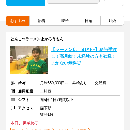
おすすめ
新着
時給
日給
月給
とんこつラーメンよかろうもん
【ラーメン店 STAFF】給与手渡
し！高月給！未経験の方も歓迎！
まかない無料◎
給与
月給350,000円～ 昇給あり ＋交通費
雇用形態
正社員
シフト
週5日 1日7時間以上
アクセス
森下駅
徒歩1分
本日、掲載終了