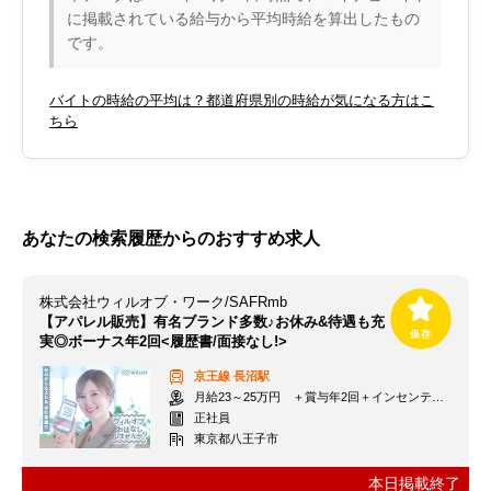
に掲載されている給与から平均時給を算出したもの
です。
バイトの時給の平均は？都道府県別の時給が気になる方はこ
ちら
あなたの検索履歴からのおすすめ求人
株式会社ウィルオブ・ワーク/SAFRmb
【アパレル販売】有名ブランド多数♪お休み&待遇も充
実◎ボーナス年2回<履歴書/面接なし!>
京王線
長沼駅
月給23～25万円 ＋賞与年2回＋インセンティブ＋交通費
正社員
東京都八王子市
本日掲載終了