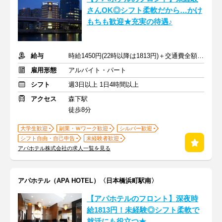
さんOK◎シフト柔軟だから…かけ
もちも歓迎★充実の待遇♪
給与
時給1450円(22時以降は1813円)＋交通費全額支給
雇用形態
アルバイト・パート
シフト
週3日以上 1日4時間以上
アクセス
森下駅
徒歩8分
大学生歓迎
副業・Ｗワーク歓迎
シルバー歓迎
シフト自由・自己申告
未経験者歓迎
アパホテル株式会社の求人一覧を見る
アパホテル（APA HOTEL）〈日本橋浜町駅南〉
【アパホテルのフロント】深夜時
給1813円！未経験◎シフト柔軟で
就活にも役立つ★