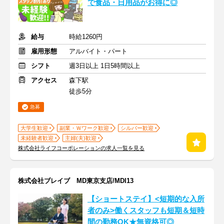
で食品・日用品がお得に◎
給与
時給1260円
雇用形態
アルバイト・パート
シフト
週3日以上 1日5時間以上
アクセス
森下駅
徒歩5分
急募
大学生歓迎
副業・Ｗワーク歓迎
シルバー歓迎
未経験者歓迎
主婦(夫)歓迎
株式会社ライフコーポレーションの求人一覧を見る
株式会社ブレイブ MD東京支店/MDI13
【ショートステイ】<短期的な入所
者のみ>働くスタッフも短期＆短時
間の勤務OK★無資格可◎