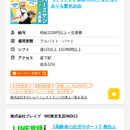
あり＆髪色自由
給与
時給1226円以上＋交通費
雇用形態
アルバイト・パート
シフト
週1日以上 1日2時間以上
アクセス
森下駅
徒歩12分
オンライン面接可
大学生歓迎
高校生歓迎
短期（1ヶ月以内OK）
シルバー歓迎
シフト自由・自己申告
株式会社すかいらーくレストランツの求人一覧を見る
株式会社ブレイブ MD東京支店/MDI13
【高齢者の生活サポート】都合よ