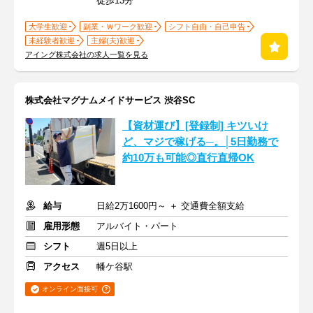
徒歩13分
大学生歓迎
副業・Ｗワーク歓迎
シフト自由・自己申告
未経験者歓迎
主婦(夫)歓迎
アイング株式会社の求人一覧を見る
株式会社マグナムメイドサービス 渋谷SC
【資材運び】[登録制] キツいけ
ど、マジで稼げる─。│5日勤務で
約10万も可能◎直行直帰OK
給与
日給2万1600円～ ＋ 交通費全額支給
雇用形態
アルバイト・パート
シフト
週5日以上
アクセス
幡ケ谷駅
オンライン面接可