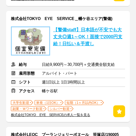
株式会社TOKYO EYE SERVICE＿幡ケ谷エリア(警備)
【警備staff】日本語が不安でも大
丈夫◎週1～OK！面接で2000円支
給！日払い＆手渡し
給与
日給9,900円～30,700円＋交通費全額支給
雇用形態
アルバイト・パート
シフト
週1日以上 1日1時間以上
アクセス
幡ケ谷駅
大学生歓迎
単発（1日OK）
短期（1ヶ月以内OK）
副業・Ｗワーク歓迎
シルバー歓迎
株式会社TOKYO EYE SERVICEの求人一覧を見る
株式会社LEOC ブーランジェリーボヌール 笹塚店/190005