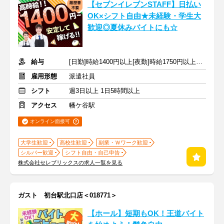
【セブンイレブンSTAFF】日払い
OK×シフト自由★未経験・学生大
歓迎◎夏休みバイトにも☆
給与
[日勤]時給1400円以上[夜勤]時給1750円以上＋交通費
雇用形態
派遣社員
シフト
週3日以上 1日5時間以上
アクセス
幡ケ谷駅
オンライン面接可
大学生歓迎
高校生歓迎
副業・Ｗワーク歓迎
シルバー歓迎
シフト自由・自己申告
株式会社セレブリックスの求人一覧を見る
ガスト 初台駅北口店＜018771＞
【ホール】短期もOK！王道バイト