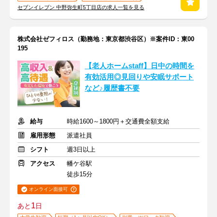
セブンイレブン 中野弥生町5丁目店の求人一覧を見る
株式会社ゼフィロス（勤務地：東京都渋谷区）※案件ID：東00
195
【老人ホームstaff】日中の時間を
有効活用◎見回りや安眠サポート
など♪履歴書不要
給与
時給1600～1800円＋交通費全額支給
雇用形態
派遣社員
シフト
週3日以上
アクセス
幡ケ谷駅
徒歩15分
オンライン面接可
1
あと
日