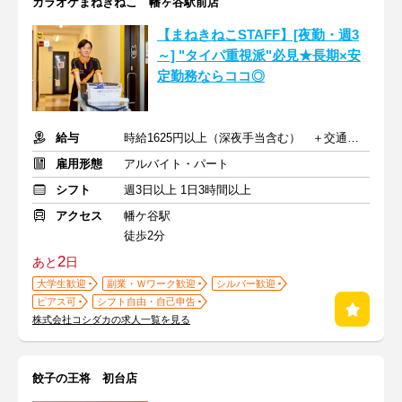
カラオケまねきねこ 幡ヶ谷駅前店
【まねきねこSTAFF】[夜勤・週3
～] "タイパ重視派"必見★長期×安
定勤務ならココ◎
給与
時給1625円以上（深夜手当含む） ＋交通費支給
雇用形態
アルバイト・パート
シフト
週3日以上 1日3時間以上
アクセス
幡ケ谷駅
徒歩2分
2
あと
日
大学生歓迎
副業・Ｗワーク歓迎
シルバー歓迎
ピアス可
シフト自由・自己申告
株式会社コシダカの求人一覧を見る
餃子の王将 初台店