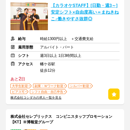
【カラオケSTAFF】[日勤・週3～]
安定シフト×自由度高い＝まねきね
こ♪働きやすさ抜群◎
給与
時給1300円以上 ＋交通費支給
雇用形態
アルバイト・パート
シフト
週3日以上 1日3時間以上
アクセス
幡ケ谷駅
徒歩12分
2
あと
日
大学生歓迎
副業・Ｗワーク歓迎
シルバー歓迎
ピアス可
シフト自由・自己申告
株式会社コシダカの求人一覧を見る
株式会社セレブリックス コンビニスタッフプロモーション
【KT】※博報堂グループ