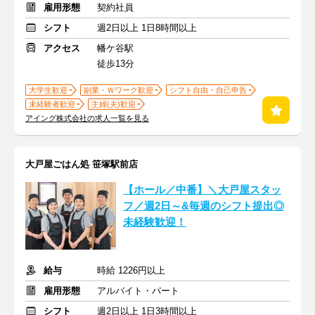
雇用形態
契約社員
シフト
週2日以上 1日8時間以上
アクセス
幡ケ谷駅
徒歩13分
大学生歓迎
副業・Ｗワーク歓迎
シフト自由・自己申告
未経験者歓迎
主婦(夫)歓迎
アイング株式会社の求人一覧を見る
大戸屋ごはん処 笹塚駅前店
【ホール／中番】＼大戸屋スタッ
フ／週2日～&毎週のシフト提出◎
未経験歓迎！
給与
時給 1226円以上
雇用形態
アルバイト・パート
シフト
週2日以上 1日3時間以上