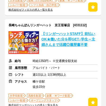
大学生歓迎
短期（1ヶ月以内OK）
副業・Ｗワーク歓迎
シルバー歓迎
シフト自由・自己申告
株式会社ゼフィロスの求人一覧を見る
長崎ちゃんぽんリンガーハット 京王笹塚店 [4331112]
【リンガーハットSTAFF】前払い
OK★働いた分を即GET♪学生～主
婦さんまで活躍◎履歴書不要
給与
時給1350円～ ※交通費全額支給
雇用形態
アルバイト・パート
シフト
週1日以上 1日3時間以上
アクセス
幡ケ谷駅
徒歩15分
大学生歓迎
高校生歓迎
副業・Ｗワーク歓迎
シルバー歓迎
オープニングスタッフ
株式会社リンガーハットの求人一覧を見る