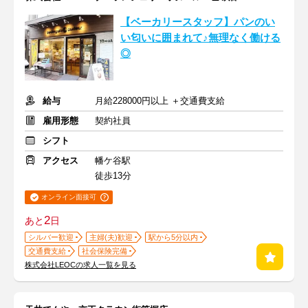
【ベーカリースタッフ】パンのい
い匂いに囲まれて♪無理なく働ける
◎
給与
月給228000円以上 ＋交通費支給
雇用形態
契約社員
シフト
アクセス
幡ケ谷駅
徒歩13分
オンライン面接可
2
あと
日
シルバー歓迎
主婦(夫)歓迎
駅から5分以内
交通費支給
社会保険完備
株式会社LEOCの求人一覧を見る