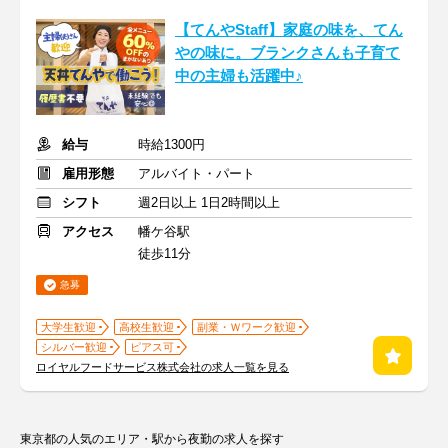
【てんやStaff】家庭の味を、てん
やの味に。ブランクさんも子育て
中の主婦も活躍中♪
給与
時給1300円
雇用形態
アルバイト・パート
シフト
週2日以上 1日2時間以上
アクセス
幡ケ谷駅
徒歩11分
急募
大学生歓迎
高校生歓迎
副業・Ｗワーク歓迎
シルバー歓迎
ピアス可
ロイヤルフードサービス株式会社の求人一覧を見る
東京都の人気のエリア・駅から夜勤の求人を探す