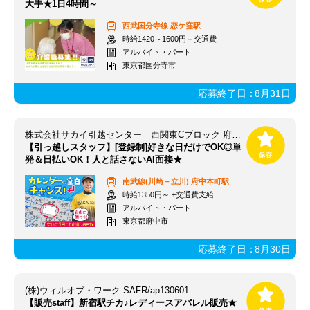
大手★1日4時間～
西武国分寺線
恋ケ窪駅
時給1420～1600円＋交通費
アルバイト・パート
東京都国分寺市
応募終了日：
8月31日
株式会社サカイ引越センター 西関東Cブロック 府中本町エリア【058】
【引っ越しスタッフ】[登録制]好きな日だけでOK◎単
発＆日払いOK！人と話さないAI面接★
南武線(川崎－立川)
府中本町駅
時給1350円～ +交通費支給
アルバイト・パート
東京都府中市
応募終了日：
8月30日
(株)ウィルオブ・ワーク SAFR/ap130601
【販売staff】新宿駅チカ♪レディースアパレル販売★