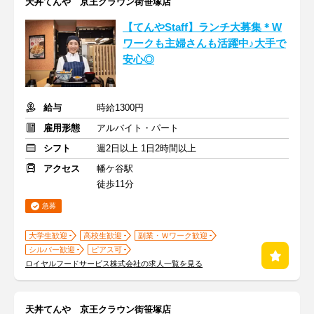
天丼てんや 京王クラウン街笹塚店
【てんやStaff】ランチ大募集＊W
ワークも主婦さんも活躍中♪大手で
安心◎
給与
時給1300円
雇用形態
アルバイト・パート
シフト
週2日以上 1日2時間以上
アクセス
幡ケ谷駅
徒歩11分
急募
大学生歓迎
高校生歓迎
副業・Ｗワーク歓迎
シルバー歓迎
ピアス可
ロイヤルフードサービス株式会社の求人一覧を見る
天丼てんや 京王クラウン街笹塚店