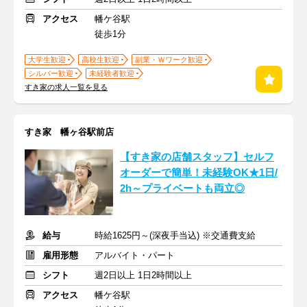
アクセス
幡ケ谷駅
徒歩1分
大学生歓迎
高校生歓迎
副業・Ｗワーク歓迎
シルバー歓迎
未経験者歓迎
すき家の求人一覧を見る
すき家 幡ヶ谷駅前店
【すき家の店舗スタッフ】セルフ
オーダーで簡単！未経験OK★1日/
2h～プライベートも両立◎
給与
時給1625円～(深夜手当込) ※交通費支給
雇用形態
アルバイト・パート
シフト
週2日以上 1日2時間以上
アクセス
幡ケ谷駅