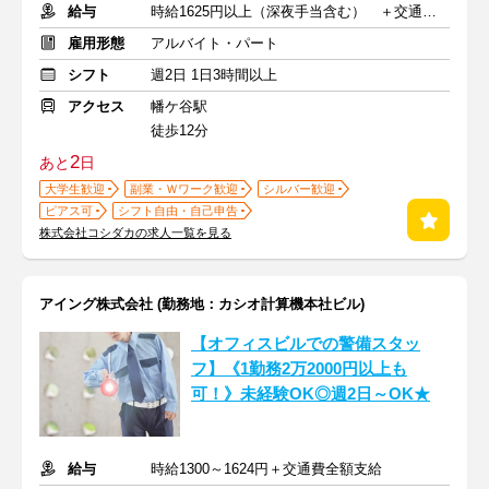
給与
時給1625円以上（深夜手当含む） ＋交通費支給
雇用形態
アルバイト・パート
シフト
週2日 1日3時間以上
アクセス
幡ケ谷駅
徒歩12分
2
あと
日
大学生歓迎
副業・Ｗワーク歓迎
シルバー歓迎
ピアス可
シフト自由・自己申告
株式会社コシダカの求人一覧を見る
アイング株式会社 (勤務地：カシオ計算機本社ビル)
【オフィスビルでの警備スタッ
フ】《1勤務2万2000円以上も
可！》未経験OK◎週2日～OK★
給与
時給1300～1624円＋交通費全額支給