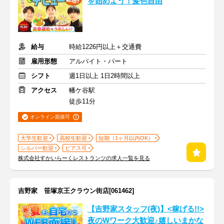
を始めよう！髪色自由
給与
時給1226円以上＋交通費
雇用形態
アルバイト・パート
シフト
週1日以上 1日2時間以上
アクセス
幡ケ谷駅
徒歩11分
オンライン面接可
大学生歓迎
高校生歓迎
短期（1ヶ月以内OK）
シルバー歓迎
ピアス可
株式会社すかいらーくレストランツの求人一覧を見る
吉野家 笹塚京王クラウン街店[061462]
【吉野家スタッフ(夜)】<稼げる!!>
夜のWワーク大歓迎♪嬉しいまかな