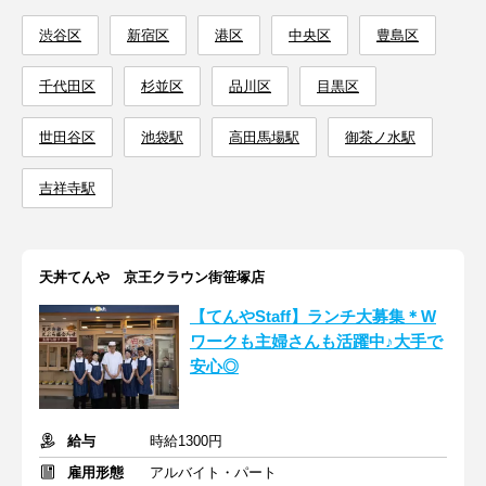
渋谷区
新宿区
港区
中央区
豊島区
千代田区
杉並区
品川区
目黒区
世田谷区
池袋駅
高田馬場駅
御茶ノ水駅
吉祥寺駅
天丼てんや 京王クラウン街笹塚店
【てんやStaff】ランチ大募集＊W
ワークも主婦さんも活躍中♪大手で
安心◎
給与
時給1300円
雇用形態
アルバイト・パート