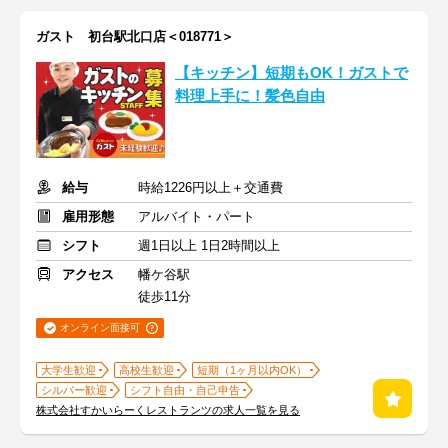
ガスト 初台駅北口店＜018771＞
【キッチン】短期もOK！ガストで
料理上手に！髪色自由
給与
時給1226円以上＋交通費
雇用形態
アルバイト・パート
シフト
週1日以上 1日2時間以上
アクセス
幡ケ谷駅
徒歩11分
オンライン面接可
大学生歓迎
高校生歓迎
短期（1ヶ月以内OK）
シルバー歓迎
シフト自由・自己申告
株式会社すかいらーくレストランツの求人一覧を見る