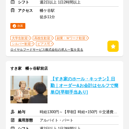
シフト
週2日以上 1日2時間以上
アクセス
幡ケ谷駅
徒歩11分
急募
大学生歓迎
高校生歓迎
副業・Ｗワーク歓迎
シルバー歓迎
ピアス可
ロイヤルフードサービス株式会社の求人一覧を見る
すき家 幡ヶ谷駅前店
【すき家のホール・キッチン】日
勤｜オーダー&お会計はセルフで簡
単◎[早朝手当あり]
給与
時給1300円～【早朝】時給+150円 ※交通費支給
雇用形態
アルバイト・パート
シフト
週2日以上 1日2時間以上