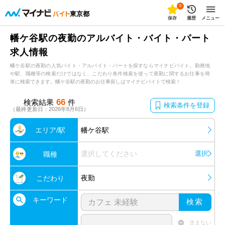
0
東京都
保存
履歴
メニュー
幡ケ谷駅の夜勤のアルバイト・バイト・パート
求人情報
幡ケ谷駅の夜勤の人気バイト・アルバイト・パートを探すならマイナビバイト。勤務地
や駅、職種等の検索だけではなく、こだわり条件検索を使って夜勤に関するお仕事を簡
単に検索できます。幡ケ谷駅の夜勤のお仕事探しはマイナビバイトで検索！
66
検索結果
件
検索条件を登録
（最終更新日：2026年8月6日）
エリア/駅
幡ケ谷駅
選択してください
選択
職種
夜勤
こだわり
キーワード
検索
含まない