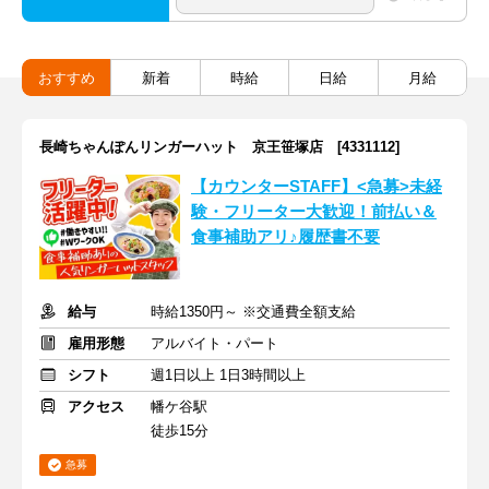
おすすめ
新着
時給
日給
月給
長崎ちゃんぽんリンガーハット 京王笹塚店 [4331112]
【カウンターSTAFF】<急募>未経
験・フリーター大歓迎！前払い＆
食事補助アリ♪履歴書不要
給与
時給1350円～ ※交通費全額支給
雇用形態
アルバイト・パート
シフト
週1日以上 1日3時間以上
アクセス
幡ケ谷駅
徒歩15分
急募