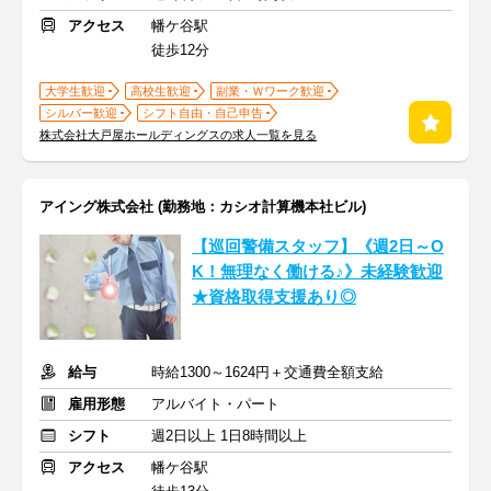
アクセス
幡ケ谷駅
徒歩12分
大学生歓迎
高校生歓迎
副業・Ｗワーク歓迎
シルバー歓迎
シフト自由・自己申告
株式会社大戸屋ホールディングスの求人一覧を見る
アイング株式会社 (勤務地：カシオ計算機本社ビル)
【巡回警備スタッフ】《週2日～O
K！無理なく働ける♪》未経験歓迎
★資格取得支援あり◎
給与
時給1300～1624円＋交通費全額支給
雇用形態
アルバイト・パート
シフト
週2日以上 1日8時間以上
アクセス
幡ケ谷駅