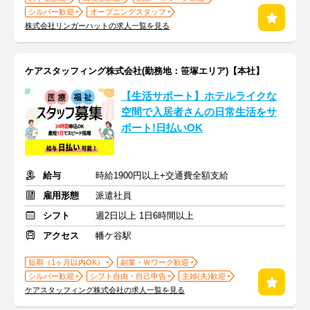
シルバー歓迎
オープニングスタッフ
株式会社リンガーハットの求人一覧を見る
ケアスタッフィング株式会社(勤務地：笹塚エリア)【本社】
【生活サポート】ホテルライクな
空間で入居者さんの日常生活をサ
ポート!日払いOK
給与
時給1900円以上+交通費全額支給
雇用形態
派遣社員
シフト
週2日以上 1日6時間以上
アクセス
幡ケ谷駅
短期（1ヶ月以内OK）
副業・Ｗワーク歓迎
シルバー歓迎
シフト自由・自己申告
主婦(夫)歓迎
ケアスタッフィング株式会社の求人一覧を見る