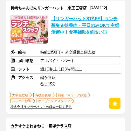
長崎ちゃんぽんリンガーハット 京王笹塚店 [4331112]
【リンガーハットSTAFF】ランチ
募集★扶養内・平日のみOKで主婦
活躍中！食事補助&前払い◎
給与
時給1350円～ ※交通費全額支給
雇用形態
アルバイト・パート
シフト
週1日以上 1日3時間以上
アクセス
幡ケ谷駅
徒歩15分
大学生歓迎
高校生歓迎
副業・Ｗワーク歓迎
シルバー歓迎
オープニングスタッフ
株式会社リンガーハットの求人一覧を見る
カラオケまねきねこ 笹塚テラス店