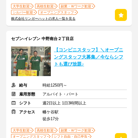
大学生歓迎
高校生歓迎
副業・Ｗワーク歓迎
シルバー歓迎
オープニングスタッフ
株式会社リンガーハットの求人一覧を見る
セブン-イレブン 中野南台２丁目店
【コンビニスタッフ】＼オープニ
ングスタッフ大募集／今ならシフ
トも選び放題♪
給与
時給1250円～
雇用形態
アルバイト・パート
シフト
週2日以上 1日3時間以上
アクセス
幡ケ谷駅
徒歩17分
大学生歓迎
高校生歓迎
副業・Ｗワーク歓迎
オープニングスタッフ
シフト自由・自己申告