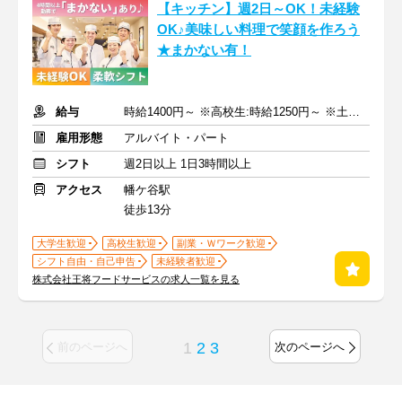
【キッチン】週2日～OK！未経験
OK♪美味しい料理で笑顔を作ろう
★まかない有！
給与
時給1400円～ ※高校生:時給1250円～ ※土日祝+50円
雇用形態
アルバイト・パート
シフト
週2日以上 1日3時間以上
アクセス
幡ケ谷駅
徒歩13分
大学生歓迎
高校生歓迎
副業・Ｗワーク歓迎
シフト自由・自己申告
未経験者歓迎
株式会社王将フードサービスの求人一覧を見る
1
2
3
前のページへ
次のページへ