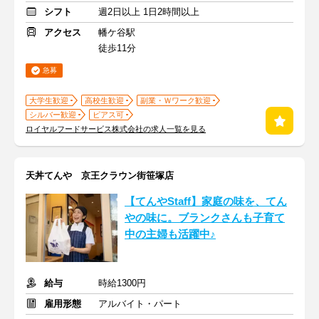
シフト
週2日以上 1日2時間以上
アクセス
幡ケ谷駅
徒歩11分
急募
大学生歓迎
高校生歓迎
副業・Ｗワーク歓迎
シルバー歓迎
ピアス可
ロイヤルフードサービス株式会社の求人一覧を見る
天丼てんや 京王クラウン街笹塚店
【てんやStaff】家庭の味を、てん
やの味に。ブランクさんも子育て
中の主婦も活躍中♪
給与
時給1300円
雇用形態
アルバイト・パート