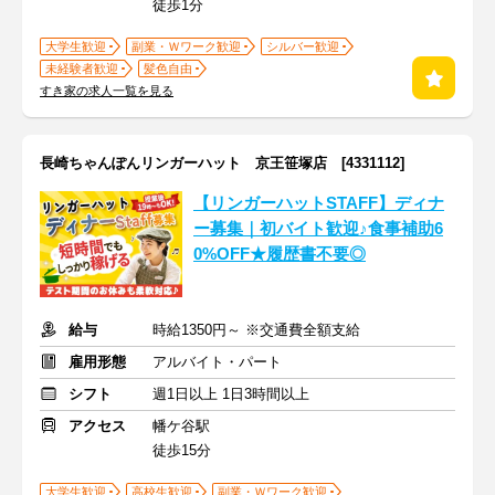
徒歩1分
大学生歓迎
副業・Ｗワーク歓迎
シルバー歓迎
未経験者歓迎
髪色自由
すき家の求人一覧を見る
長崎ちゃんぽんリンガーハット 京王笹塚店 [4331112]
【リンガーハットSTAFF】ディナ
ー募集｜初バイト歓迎♪食事補助6
0%OFF★履歴書不要◎
給与
時給1350円～ ※交通費全額支給
雇用形態
アルバイト・パート
シフト
週1日以上 1日3時間以上
アクセス
幡ケ谷駅
徒歩15分
大学生歓迎
高校生歓迎
副業・Ｗワーク歓迎