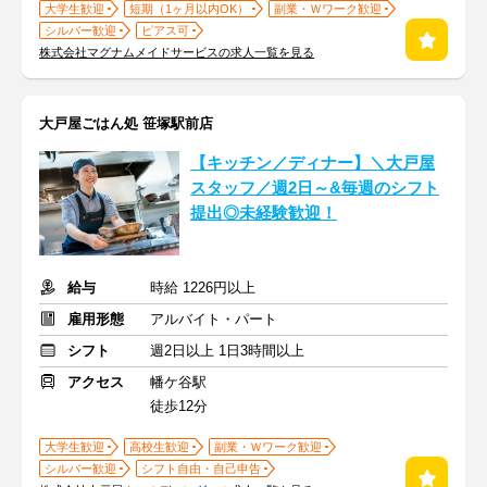
大学生歓迎
短期（1ヶ月以内OK）
副業・Ｗワーク歓迎
シルバー歓迎
ピアス可
株式会社マグナムメイドサービスの求人一覧を見る
大戸屋ごはん処 笹塚駅前店
【キッチン／ディナー】＼大戸屋
スタッフ／週2日～&毎週のシフト
提出◎未経験歓迎！
給与
時給 1226円以上
雇用形態
アルバイト・パート
シフト
週2日以上 1日3時間以上
アクセス
幡ケ谷駅
徒歩12分
大学生歓迎
高校生歓迎
副業・Ｗワーク歓迎
シルバー歓迎
シフト自由・自己申告