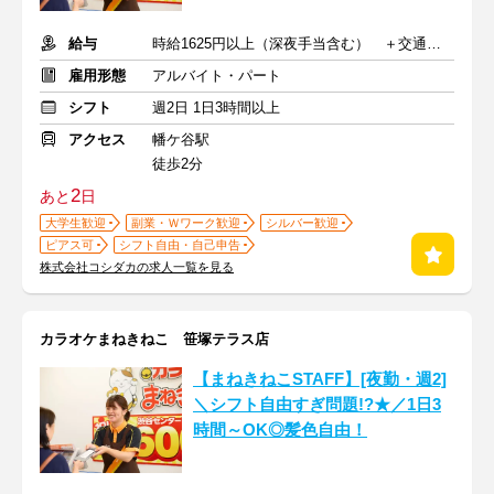
給与
時給1625円以上（深夜手当含む） ＋交通費支給
雇用形態
アルバイト・パート
シフト
週2日 1日3時間以上
アクセス
幡ケ谷駅
徒歩2分
2
あと
日
大学生歓迎
副業・Ｗワーク歓迎
シルバー歓迎
ピアス可
シフト自由・自己申告
株式会社コシダカの求人一覧を見る
カラオケまねきねこ 笹塚テラス店
【まねきねこSTAFF】[夜勤・週2]
＼シフト自由すぎ問題!?★／1日3
時間～OK◎髪色自由！