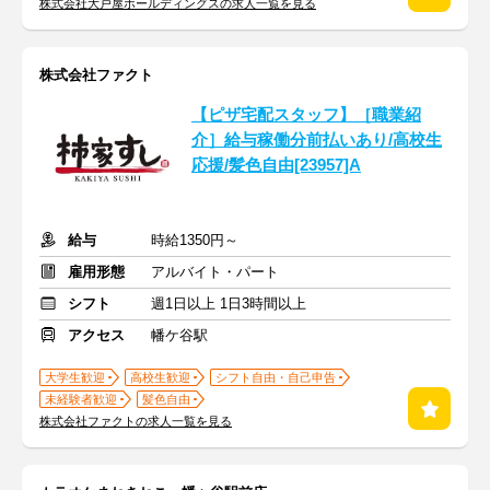
株式会社大戸屋ホールディングスの求人一覧を見る
株式会社ファクト
【ピザ宅配スタッフ】［職業紹
介］給与稼働分前払いあり/高校生
応援/髪色自由[23957]A
給与
時給1350円～
雇用形態
アルバイト・パート
シフト
週1日以上 1日3時間以上
アクセス
幡ケ谷駅
大学生歓迎
高校生歓迎
シフト自由・自己申告
未経験者歓迎
髪色自由
株式会社ファクトの求人一覧を見る