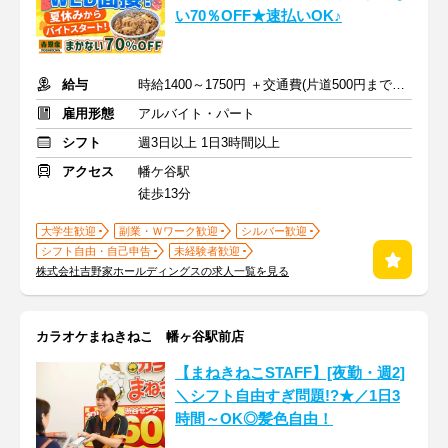
い70％OFF★速払いOK♪
給与
時給1400～1750円 ＋交通費(片道500円まで支給)
雇用形態
アルバイト・パート
シフト
週3日以上 1日3時間以上
アクセス
幡ケ谷駅
徒歩13分
大学生歓迎
副業・Ｗワーク歓迎
シルバー歓迎
シフト自由・自己申告
未経験者歓迎
株式会社吉野家ホールディングスの求人一覧を見る
カラオケまねきねこ 幡ヶ谷駅前店
【まねきねこSTAFF】[夜勤・週2]
＼シフト自由すぎ問題!?★／1日3
時間～OK◎髪色自由！