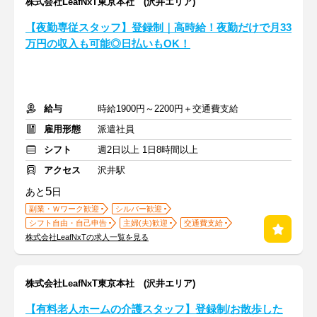
株式会社LeafNxT東京本社 (沢井エリア)
【夜勤専従スタッフ】登録制｜高時給！夜勤だけで月33
万円の収入も可能◎日払いもOK！
給与
時給1900円～2200円＋交通費支給
雇用形態
派遣社員
シフト
週2日以上 1日8時間以上
アクセス
沢井駅
5
あと
日
副業・Ｗワーク歓迎
シルバー歓迎
シフト自由・自己申告
主婦(夫)歓迎
交通費支給
株式会社LeafNxTの求人一覧を見る
株式会社LeafNxT東京本社 (沢井エリア)
【有料老人ホームの介護スタッフ】登録制/お散歩した