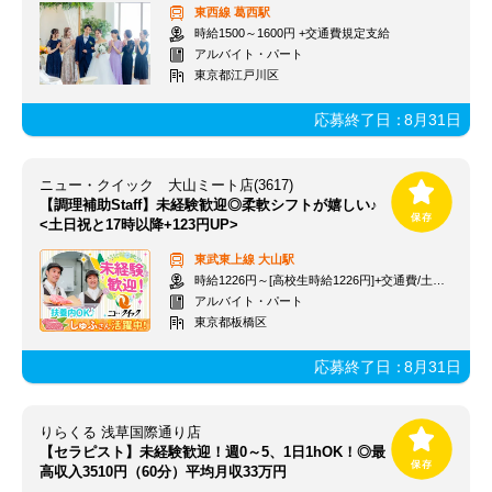
東西線
葛西駅
時給1500～1600円 +交通費規定支給
アルバイト・パート
東京都江戸川区
応募終了日：
8月31日
ニュー・クイック 大山ミート店(3617)
【調理補助Staff】未経験歓迎◎柔軟シフトが嬉しい♪
<土日祝と17時以降+123円UP>
東武東上線
大山駅
時給1226円～[高校生時給1226円]+交通費/土日祝,17時以降+123円
アルバイト・パート
東京都板橋区
応募終了日：
8月31日
りらくる 浅草国際通り店
【セラピスト】未経験歓迎！週0～5、1日1hOK！◎最
高収入3510円（60分）平均月収33万円