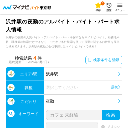
0
東京都
保存
履歴
メニュー
沢井駅の夜勤のアルバイト・バイト・パート求
人情報
沢井駅の夜勤の人気バイト・アルバイト・パートを探すならマイナビバイト。勤務地や
駅、職種等の検索だけではなく、こだわり条件検索を使って夜勤に関するお仕事を簡単
に検索できます。沢井駅の夜勤のお仕事探しはマイナビバイトで検索！
4
検索結果
件
検索条件を登録
（最終更新日：2026年8月8日）
エリア/駅
沢井駅
選択してください
選択
職種
夜勤
こだわり
キーワード
検索
含まない