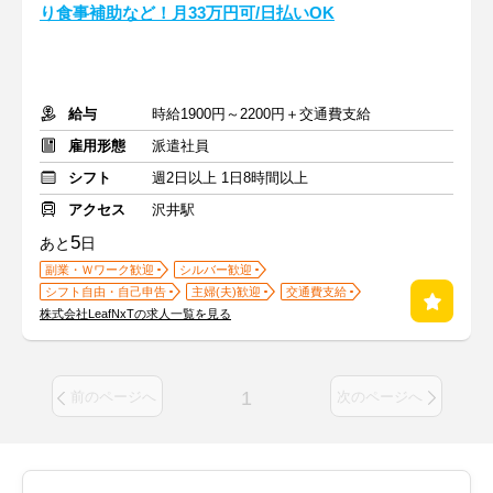
り食事補助など！月33万円可/日払いOK
給与
時給1900円～2200円＋交通費支給
雇用形態
派遣社員
シフト
週2日以上 1日8時間以上
アクセス
沢井駅
5
あと
日
副業・Ｗワーク歓迎
シルバー歓迎
シフト自由・自己申告
主婦(夫)歓迎
交通費支給
株式会社LeafNxTの求人一覧を見る
1
前のページへ
次のページへ