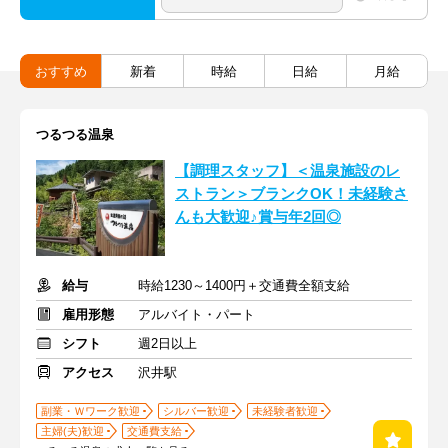
おすすめ
新着
時給
日給
月給
つるつる温泉
【調理スタッフ】＜温泉施設のレ
ストラン＞ブランクOK！未経験さ
んも大歓迎♪賞与年2回◎
給与
時給1230～1400円＋交通費全額支給
雇用形態
アルバイト・パート
シフト
週2日以上
アクセス
沢井駅
副業・Ｗワーク歓迎
シルバー歓迎
未経験者歓迎
主婦(夫)歓迎
交通費支給