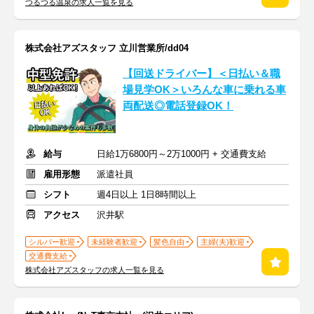
つるつる温泉の求人一覧を見る
株式会社アズスタッフ 立川営業所/dd04
【回送ドライバー】＜日払い＆職
場見学OK＞いろんな車に乗れる車
両配送◎電話登録OK！
給与
日給1万6800円～2万1000円 + 交通費支給
雇用形態
派遣社員
シフト
週4日以上 1日8時間以上
アクセス
沢井駅
シルバー歓迎
未経験者歓迎
髪色自由
主婦(夫)歓迎
交通費支給
株式会社アズスタッフの求人一覧を見る