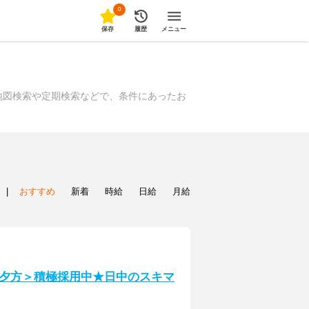
0
保存
履歴
メニュー
地図検索や定期検索などで、条件にあったお
|
おすすめ
新着
時給
日給
月給
夕方＞積極採用中★日中のスキマ