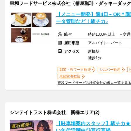
東和フードサービス株式会社（椿屋珈琲・ダッキーダッ
【メニュー開発】週4日～OK＊
ータ管理など！駅チカ♪
給与
時給1300円以上 ＋交
雇用形態
アルバイト・パート
アクセス
新橋駅
徒歩1分
副業・Ｗワーク歓迎
シルバー歓迎
未経験者歓迎
東和フードサービス株式会社の求人一覧を見
シンテイトラスト株式会社 新橋エリア(2)
【駐車場案内スタッフ】駅チカ★ 
い年代活躍中◎直行直帰