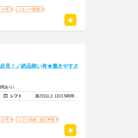
イル可
シルバー歓迎
ター必見！／絶品賄い有★働きやすさ
期間あり）
シフト
週2日以上 1日3.5時間以上
イル可
シフト自由・自己申告