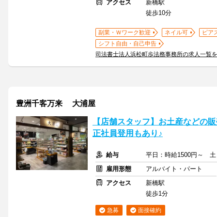
アクセス
新橋駅
徒歩10分
副業・Ｗワーク歓迎
ネイル可
ピア
シフト自由・自己申告
司法書士法人浜松町歩法務事務所の求人一覧
豊洲千客万来 大浦屋
【店舗スタッフ】お土産などの販
正社員登用もあり♪
給与
平日：時給1500円～ 
雇用形態
アルバイト・パート
アクセス
新橋駅
徒歩1分
急募
面接確約