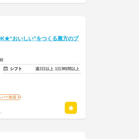
験OK★“おいしい”をつくる裏方のプ
給
シフト
週2日以上 1日3時間以上
ルバー歓迎
る