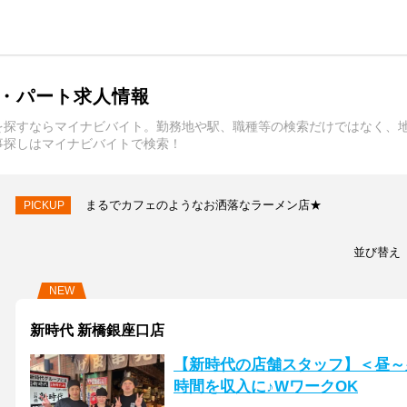
・パート求人情報
を探すならマイナビバイト。勤務地や駅、職種等の検索だけではなく、
事探しはマイナビバイトで検索！
まるでカフェのようなお洒落なラーメン店★
PICKUP
並び替え
NEW
新時代 新橋銀座口店
【新時代の店舗スタッフ】＜昼～
時間を収入に♪WワークOK