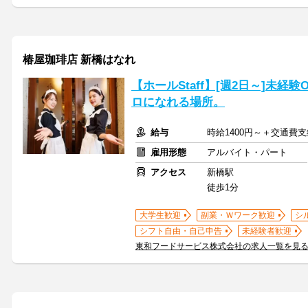
椿屋珈琲店 新橋はなれ
【ホールStaff】[週2日～]未経
ロになれる場所。
給与
時給1400円～＋交通費支
雇用形態
アルバイト・パート
アクセス
新橋駅
徒歩1分
大学生歓迎
副業・Ｗワーク歓迎
シ
シフト自由・自己申告
未経験者歓迎
東和フードサービス株式会社の求人一覧を見