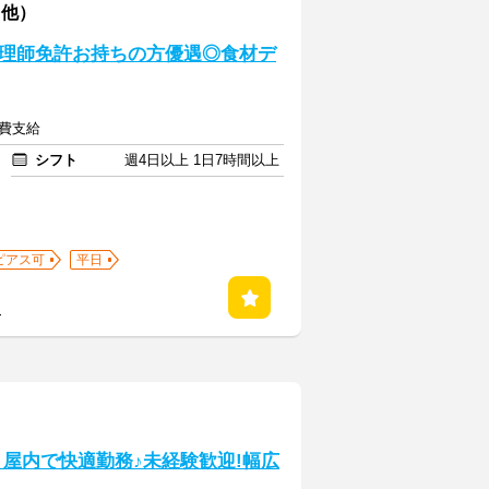
ク他）
調理師免許お持ちの方優遇◎食材デ
通費支給
シフト
週4日以上 1日7時間以上
ピアス可
平日
る
屋内で快適勤務♪未経験歓迎!幅広