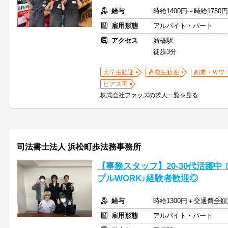
給与
時給1400円～時給175
雇用形態
アルバイト・パート
アクセス
新橋駅
徒歩3分
大学生歓迎
高校生歓迎
副業・Ｗワ
ピアス可
株式会社ファッズの求人一覧を見る
司法書士法人 浜松町歩法務事務所
【事務スタッフ】20-30代活躍
プルWORK♪経験者歓迎◎
給与
時給1300円＋交通費全
雇用形態
アルバイト・パート