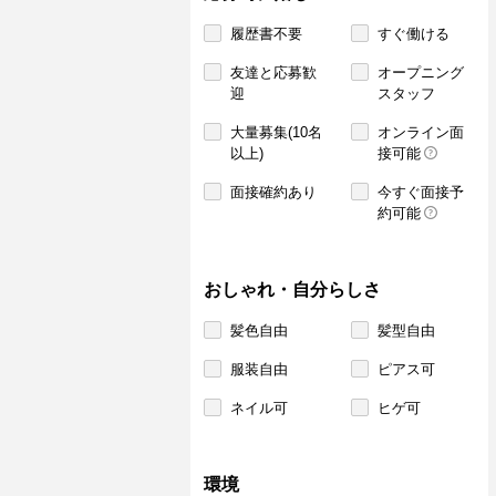
履歴書不要
すぐ働ける
友達と応募歓
オープニング
迎
スタッフ
大量募集(10名
オンライン面
以上)
接可能
面接確約あり
今すぐ面接予
約可能
おしゃれ・自分らしさ
髪色自由
髪型自由
服装自由
ピアス可
ネイル可
ヒゲ可
環境