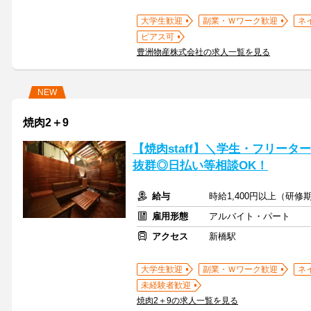
大学生歓迎
副業・Ｗワーク歓迎
ネ
ピアス可
豊洲物産株式会社の求人一覧を見る
NEW
焼肉2＋9
【焼肉staff】＼学生・フリー
抜群◎日払い等相談OK！
給与
時給1,400円以上（研修
雇用形態
アルバイト・パート
アクセス
新橋駅
大学生歓迎
副業・Ｗワーク歓迎
ネ
未経験者歓迎
焼肉2＋9の求人一覧を見る