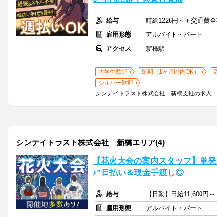
給与
時給1226円～＋交通費
雇用形態
アルバイト・パート
アクセス
新橋駅
大学生歓迎
短期（1ヶ月以内OK）
シルバー歓迎
シンテイトラスト株式会社 新橋支社の求人
シンテイトラスト株式会社 新橋エリア(4)
【花火大会の案内スタッフ】単発
♪”日払い＆現金手渡し◎
給与
【日勤】日給11,600円～
雇用形態
アルバイト・パート