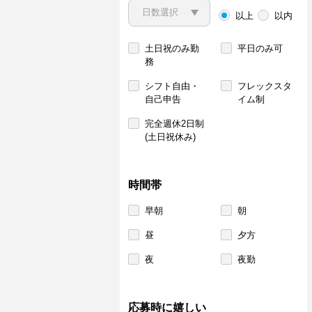
以上
以内
土日祝のみ勤
平日のみ可
務
シフト自由・
フレックスタ
自己申告
イム制
完全週休2日制
(土日祝休み)
時間帯
早朝
朝
昼
夕方
夜
夜勤
応募時に嬉しい