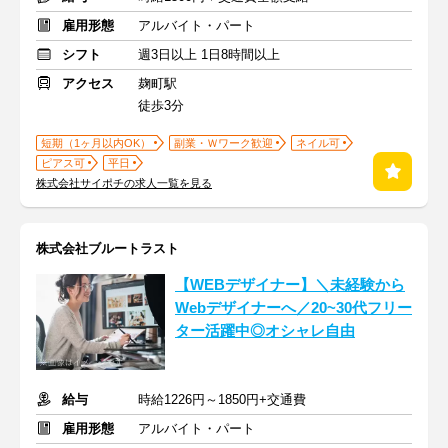
雇用形態
アルバイト・パート
シフト
週3日以上 1日8時間以上
アクセス
麹町駅
徒歩3分
短期（1ヶ月以内OK）
副業・Ｗワーク歓迎
ネイル可
ピアス可
平日
株式会社サイポチの求人一覧を見る
株式会社ブルートラスト
【WEBデザイナー】＼未経験から
Webデザイナーへ／20~30代フリー
ター活躍中◎オシャレ自由
給与
時給1226円～1850円+交通費
雇用形態
アルバイト・パート