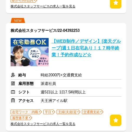
駅から5分以内
株式会社スタッフサービスの求人一覧を見る
NEW
株式会社スタッフサービス/22-04392253
【WEB制作／デザイン】[楽天グル
ープ]週１日在宅あり！１７時半終
業！予約作成など☆
給与
時給2000円+交通費支給
雇用形態
派遣社員
シフト
週5日以上 1日7.5時間以上
アクセス
天王洲アイル駅
在宅ワーク・内職
平日
主婦(夫)歓迎
交通費支給
履歴書不要
株式会社スタッフサービスの求人一覧を見る