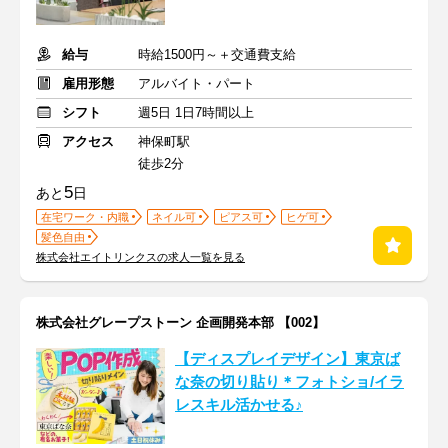
給与
時給1500円～＋交通費支給
雇用形態
アルバイト・パート
シフト
週5日 1日7時間以上
アクセス
神保町駅
徒歩2分
5
あと
日
在宅ワーク・内職
ネイル可
ピアス可
ヒゲ可
髪色自由
株式会社エイトリンクスの求人一覧を見る
株式会社グレープストーン 企画開発本部 【002】
【ディスプレイデザイン】東京ば
な奈の切り貼り＊フォトショ/イラ
レスキル活かせる♪