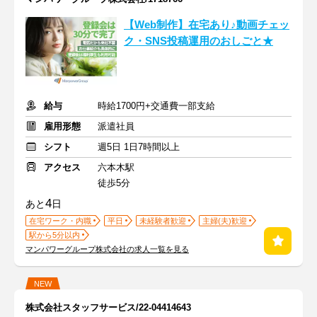
【Web制作】在宅あり♪動画チェッ
ク・SNS投稿運用のおしごと★
給与
時給1700円+交通費一部支給
雇用形態
派遣社員
シフト
週5日 1日7時間以上
アクセス
六本木駅
徒歩5分
4
あと
日
在宅ワーク・内職
平日
未経験者歓迎
主婦(夫)歓迎
駅から5分以内
マンパワーグループ株式会社の求人一覧を見る
NEW
株式会社スタッフサービス/22-04414643