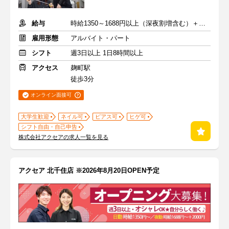
給与
時給1350～1688円以上（深夜割増含む）＋交通費
雇用形態
アルバイト・パート
シフト
週3日以上 1日8時間以上
アクセス
麹町駅
徒歩3分
オンライン面接可
大学生歓迎
ネイル可
ピアス可
ヒゲ可
シフト自由・自己申告
株式会社アクセアの求人一覧を見る
アクセア 北千住店 ※2026年8月20日OPEN予定