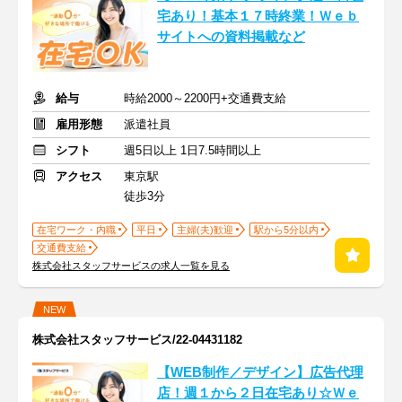
宅あり！基本１７時終業！Ｗｅｂ
サイトへの資料掲載など
給与
時給2000～2200円+交通費支給
雇用形態
派遣社員
シフト
週5日以上 1日7.5時間以上
アクセス
東京駅
徒歩3分
在宅ワーク・内職
平日
主婦(夫)歓迎
駅から5分以内
交通費支給
株式会社スタッフサービスの求人一覧を見る
NEW
株式会社スタッフサービス/22-04431182
【WEB制作／デザイン】広告代理
店！週１から２日在宅あり☆Ｗｅ