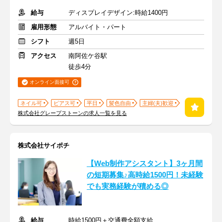
給与
ディスプレイデザイン:時給1400円
雇用形態
アルバイト・パート
シフト
週5日
アクセス
南阿佐ケ谷駅
徒歩4分
オンライン面接可
ネイル可
ピアス可
平日
髪色自由
主婦(夫)歓迎
株式会社グレープストーンの求人一覧を見る
株式会社サイポチ
【Web制作アシスタント】3ヶ月間
の短期募集♪高時給1500円！未経験
でも実務経験が積める◎
給与
時給1500円＋交通費全額支給