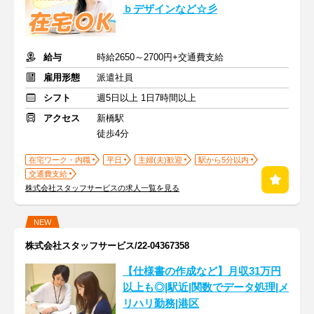
ｂデザインなど☆彡
給与
時給2650～2700円+交通費支給
雇用形態
派遣社員
シフト
週5日以上 1日7時間以上
アクセス
新橋駅
徒歩4分
在宅ワーク・内職
平日
主婦(夫)歓迎
駅から5分以内
交通費支給
株式会社スタッフサービスの求人一覧を見る
NEW
株式会社スタッフサービス/22-04367358
【仕様書の作成など】月収31万円
以上も◎|駅近|関数でデータ処理|メ
リハリ勤務|港区