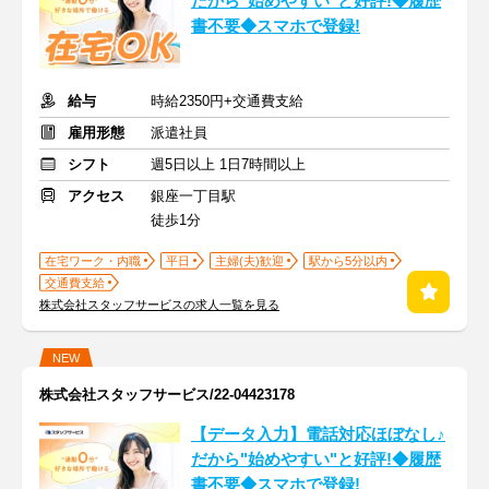
だから"始めやすい"と好評!◆履歴
書不要◆スマホで登録!
給与
時給2350円+交通費支給
雇用形態
派遣社員
シフト
週5日以上 1日7時間以上
アクセス
銀座一丁目駅
徒歩1分
在宅ワーク・内職
平日
主婦(夫)歓迎
駅から5分以内
交通費支給
株式会社スタッフサービスの求人一覧を見る
NEW
株式会社スタッフサービス/22-04423178
【データ入力】電話対応ほぼなし♪
だから"始めやすい"と好評!◆履歴
書不要◆スマホで登録!