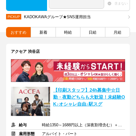
含まない
KADOKAWAグループ★SNS運用担当
PICKUP
おすすめ
新着
時給
日給
月給
アクセア 渋谷店
【印刷スタッフ】24h募集中☆日
勤・夜勤どちらも大歓迎！未経験O
K♪オシャレ自由♪駅スグ
給与
時給1350～1688円以上（深夜割増含む）＋交通費
雇用形態
アルバイト・パート