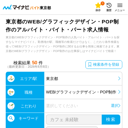
0
東京都
保存
履歴
メニュー
東京都のWEB/グラフィックデザイン・POP制
作のアルバイト・バイト・パート求人情報
東京都のWEB/グラフィックデザイン・POP制作の人気バイト・アルバイト・パートを探
すならマイナビバイト。勤務地や駅、職種等の検索だけではなく、こだわり条件検索を
使ってWEB/グラフィックデザイン・POP制作に関するお仕事を簡単に検索できます。東
京都のWEB/グラフィックデザイン・POP制作のお仕事探しはマイナビバイトで検索！
50
検索結果
件
検索条件を登録
（最終更新日：2026年8月8日）
エリア/駅
東京都
WEB/グラフィックデザイン・POP制作
職種
選択してください
選択
こだわり
キーワード
検索