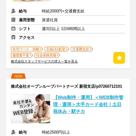
給与
時給2000円+交通費支給
雇用形態
派遣社員
シフト
週3日以上 1日6時間以上
アクセス
在宅ワーク・内職
主婦(夫)歓迎
交通費支給
履歴書不要
社会保険完備
株式会社スタッフサービスの求人一覧を見る
NEW
株式会社オープンループパートナーズ 新宿支店/p07260712101
【Web制作・運用】＜WEB制作管
理・運用＞大手カード会社！土日
祝休み・駅チカ
給与
時給2500円以上