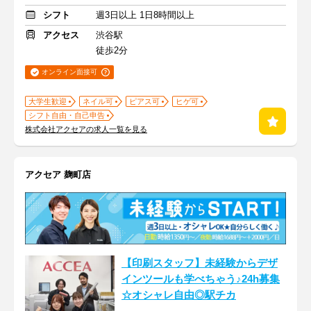
シフト
週3日以上 1日8時間以上
アクセス
渋谷駅
徒歩2分
オンライン面接可
大学生歓迎
ネイル可
ピアス可
ヒゲ可
シフト自由・自己申告
株式会社アクセアの求人一覧を見る
アクセア 麹町店
【印刷スタッフ】未経験からデザ
インツールも学べちゃう♪24h募集
☆オシャレ自由◎駅チカ