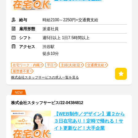
給与
時給2100～2250円+交通費支給
雇用形態
派遣社員
シフト
週5日以上 1日7.5時間以上
アクセス
渋谷駅
徒歩10分
在宅ワーク・内職
平日
主婦(夫)歓迎
交通費支給
履歴書不要
株式会社スタッフサービスの求人一覧を見る
NEW
株式会社スタッフサービス/22-04384812
【WEB制作／デザイン】週２から
３日在宅あり！定時で帰れる！サ
イト更新など！大手企業