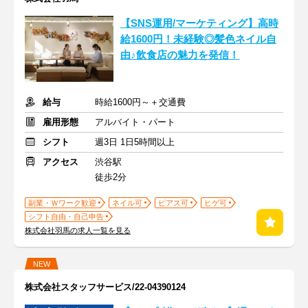
【SNS運用/マーケティング】高時
給1600円！未経験◎髪色ネイル自
由♪飲食店の魅力を発信！
給与
時給1600円～＋交通費
雇用形態
アルバイト・パート
シフト
週3日 1日5時間以上
アクセス
渋谷駅
徒歩2分
副業・Ｗワーク歓迎
ネイル可
ピアス可
ヒゲ可
シフト自由・自己申告
株式会社羽馬の求人一覧を見る
NEW
株式会社スタッフサービス/22-04390124