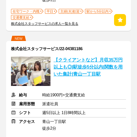
在宅ワーク・内職
平日
主婦(夫)歓迎
駅から5分以内
交通費支給
株式会社スタッフサービスの求人一覧を見る
NEW
株式会社スタッフサービス/22-04381186
【クライアントなど】月収35万円
以上も◎|駅徒歩5分以内|関数を用
いた集計|青山一丁目駅
給与
時給1900円+交通費支給
雇用形態
派遣社員
シフト
週5日以上 1日8時間以上
アクセス
青山一丁目駅
徒歩2分