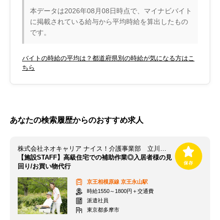
本データは2026年08月08日時点で、マイナビバイト
に掲載されている給与から平均時給を算出したもの
です。
バイトの時給の平均は？都道府県別の時給が気になる方はこ
ちら
あなたの検索履歴からのおすすめ求人
株式会社ネオキャリア ナイス！介護事業部 立川支店／TCK
【施設STAFF】高級住宅での補助作業◎入居者様の見
回り/お買い物代行
京王相模原線
京王永山駅
時給1550～1800円＋交通費
派遣社員
東京都多摩市