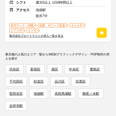
シフト
週3日以上 1日6時間以上
アクセス
池袋駅
徒歩7分
在宅ワーク・内職
副業・Ｗワーク歓迎
ネイル可
ピアス可
ヒゲ可
株式会社ブルートラストの求人一覧を見る
東京都の人気のエリア・駅からWEB/グラフィックデザイン・POP制作の求
人を探す
渋谷区
新宿区
港区
中央区
豊島区
千代田区
杉並区
品川区
目黒区
世田谷区
池袋駅
高田馬場駅
御茶ノ水駅
吉祥寺駅