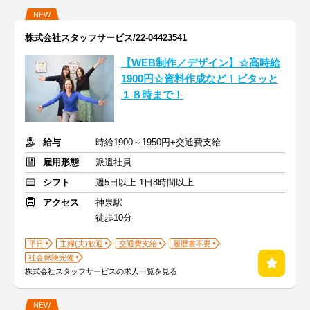
NEW
株式会社スタッフサービス/22-04423541
【WEB制作／デザイン】☆高時給
1900円☆資料作成など！ピタッと
１８時まで！
給与
時給1900～1950円+交通費支給
雇用形態
派遣社員
シフト
週5日以上 1日8時間以上
アクセス
神泉駅
徒歩10分
平日
主婦(夫)歓迎
交通費支給
履歴書不要
社会保険完備
株式会社スタッフサービスの求人一覧を見る
NEW