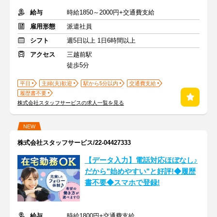
給与
時給1850～2000円+交通費支給
雇用形態
派遣社員
シフト
週5日以上 1日6時間以上
アクセス
三越前駅
徒歩5分
平日
主婦(夫)歓迎
駅から5分以内
交通費支給
履歴書不要
株式会社スタッフサービスの求人一覧を見る
NEW
株式会社スタッフサービス/22-04427333
【データ入力】電話対応ほぼなし♪
だから"始めやすい"と好評!◆履歴
書不要◆スマホで登録!
給与
時給1800円+交通費支給