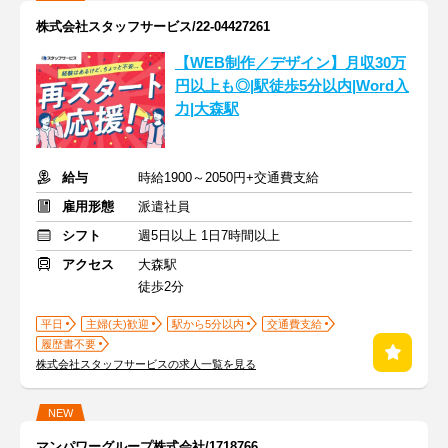
株式会社スタッフサービス/22-04427261
【WEB制作／デザイン】月収30万
円以上も◎|駅徒歩5分以内|Word入
力|大森駅
給与
時給1900～2050円+交通費支給
雇用形態
派遣社員
シフト
週5日以上 1日7時間以上
アクセス
大森駅
徒歩2分
平日
主婦(夫)歓迎
駅から5分以内
交通費支給
履歴書不要
株式会社スタッフサービスの求人一覧を見る
NEW
マンパワーグループ株式会社/1718766