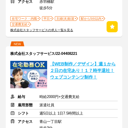
アクセス
赤羽橋駅
徒歩5分
在宅ワーク・内職
平日
主婦(夫)歓迎
駅から5分以内
交通費支給
株式会社スタッフサービスの求人一覧を見る
NEW
株式会社スタッフサービス/22-04408221
【WEB制作／デザイン】週１から
２日の在宅あり！１７時半退社！
ウェブコンテンツ制作！
給与
時給2000円+交通費支給
雇用形態
派遣社員
シフト
週5日以上 1日7.5時間以上
アクセス
青山一丁目駅
徒歩3分