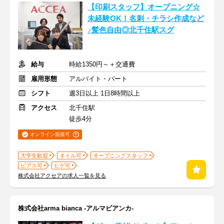
【印刷スタッフ】オープニング☆
未経験OK！名刺・チラシ作成など
♪髪色自由◎北千住駅スグ
給与
時給1350円～＋交通費
雇用形態
アルバイト・パート
シフト
週3日以上 1日8時間以上
アクセス
北千住駅
徒歩4分
オンライン面接可
大学生歓迎
ネイル可
オープニングスタッフ
ピアス可
ヒゲ可
株式会社アクセアの求人一覧を見る
株式会社arma bianca -アルマビアンカ-