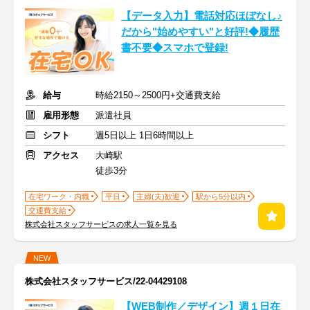
【データ入力】電話対応ほぼなし♪
だから"始めやすい"と好評!◆履歴
書不要◆スマホで登録!
給与
時給2150～2500円+交通費支給
雇用形態
派遣社員
シフト
週5日以上 1日6時間以上
アクセス
大崎駅
徒歩3分
在宅ワーク・内職
平日
主婦(夫)歓迎
駅から5分以内
交通費支給
株式会社スタッフサービスの求人一覧を見る
NEW
株式会社スタッフサービス/22-04429108
【WEB制作／デザイン】週１日在