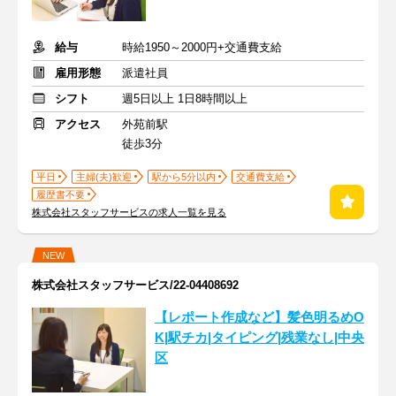
給与
時給1950～2000円+交通費支給
雇用形態
派遣社員
シフト
週5日以上 1日8時間以上
アクセス
外苑前駅
徒歩3分
平日
主婦(夫)歓迎
駅から5分以内
交通費支給
履歴書不要
株式会社スタッフサービスの求人一覧を見る
NEW
株式会社スタッフサービス/22-04408692
【レポート作成など】髪色明るめO
K|駅チカ|タイピング|残業なし|中央
区