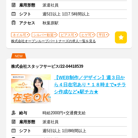
雇用形態
派遣社員
シフト
週5日以上 1日7.5時間以上
アクセス
秋葉原駅
ネイル可
シルバー歓迎
ピアス可
ヒゲ可
平日
株式会社オープンループパートナーズの求人一覧を見る
NEW
株式会社スタッフサービス/22-04418539
【WEB制作／デザイン】週３日か
ら４日在宅あり＊１８時まで●チラ
シ作成など●駅チカ★
給与
時給2000円+交通費支給
雇用形態
派遣社員
シフト
週5日以上 1日8時間以上