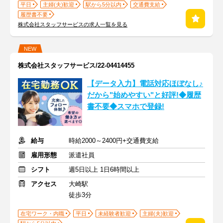
平日
主婦(夫)歓迎
駅から5分以内
交通費支給
履歴書不要
株式会社スタッフサービスの求人一覧を見る
NEW
株式会社スタッフサービス/22-04414455
【データ入力】電話対応ほぼなし♪
だから"始めやすい"と好評!◆履歴
書不要◆スマホで登録!
給与
時給2000～2400円+交通費支給
雇用形態
派遣社員
シフト
週5日以上 1日6時間以上
アクセス
大崎駅
徒歩3分
在宅ワーク・内職
平日
未経験者歓迎
主婦(夫)歓迎