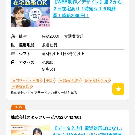
【WEB制作／デザイン】週２から
３日在宅あり！時短☆１６時終
業！時給2000円！
給与
時給2000円+交通費支給
雇用形態
派遣社員
シフト
週5日以上 1日6時間以上
アクセス
池袋駅
徒歩5分
在宅ワーク・内職
平日
主婦(夫)歓迎
駅から5分以内
交通費支給
株式会社スタッフサービスの求人一覧を見る
NEW
株式会社スタッフサービス/22-04427801
【データ入力】電話対応ほぼなし♪