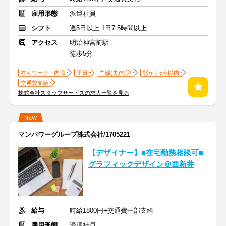
雇用形態
派遣社員
シフト
週5日以上 1日7.5時間以上
アクセス
明治神宮前駅
徒歩5分
在宅ワーク・内職
平日
主婦(夫)歓迎
駅から5分以内
交通費支給
株式会社スタッフサービスの求人一覧を見る
NEW
マンパワーグループ株式会社/1705221
【デザイナー】■在宅勤務相談可■
グラフィックデザイン＠西新井
給与
時給1800円+交通費一部支給
雇用形態
派遣社員