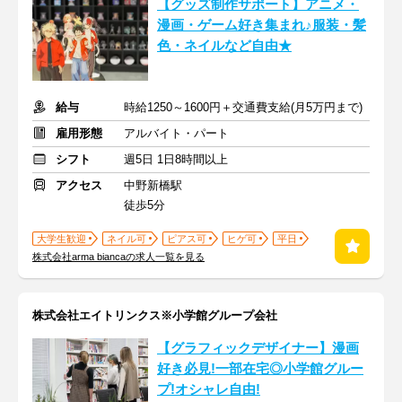
【グッズ制作サポート】アニメ・
漫画・ゲーム好き集まれ♪服装・髪
色・ネイルなど自由★
給与
時給1250～1600円＋交通費支給(月5万円まで)
雇用形態
アルバイト・パート
シフト
週5日 1日8時間以上
アクセス
中野新橋駅
徒歩5分
大学生歓迎
ネイル可
ピアス可
ヒゲ可
平日
株式会社arma biancaの求人一覧を見る
株式会社エイトリンクス※小学館グループ会社
【グラフィックデザイナー】漫画
好き必見!一部在宅◎小学館グルー
プ!オシャレ自由!