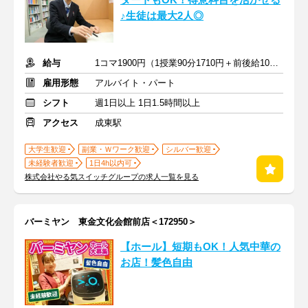
タートもOK！得意科目を活かせる
♪生徒は最大2人◎
給与
1コマ1900円（1授業90分1710円＋前後給10分190円）
雇用形態
アルバイト・パート
シフト
週1日以上 1日1.5時間以上
アクセス
成東駅
大学生歓迎
副業・Ｗワーク歓迎
シルバー歓迎
未経験者歓迎
1日4h以内可
株式会社やる気スイッチグループの求人一覧を見る
バーミヤン 東金文化会館前店＜172950＞
【ホール】短期もOK！人気中華の
お店！髪色自由