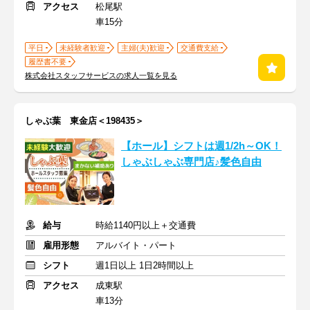
アクセス
松尾駅
車15分
平日
未経験者歓迎
主婦(夫)歓迎
交通費支給
履歴書不要
株式会社スタッフサービスの求人一覧を見る
しゃぶ葉 東金店＜198435＞
【ホール】シフトは週1/2h～OK！
しゃぶしゃぶ専門店♪髪色自由
給与
時給1140円以上＋交通費
雇用形態
アルバイト・パート
シフト
週1日以上 1日2時間以上
アクセス
成東駅
車13分