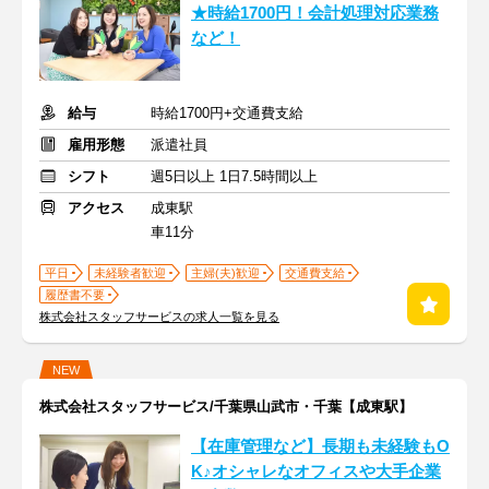
★時給1700円！会計処理対応業務
など！
給与
時給1700円+交通費支給
雇用形態
派遣社員
シフト
週5日以上 1日7.5時間以上
アクセス
成東駅
車11分
平日
未経験者歓迎
主婦(夫)歓迎
交通費支給
履歴書不要
株式会社スタッフサービスの求人一覧を見る
NEW
株式会社スタッフサービス/千葉県山武市・千葉【成東駅】
【在庫管理など】長期も未経験もO
K♪オシャレなオフィスや大手企業