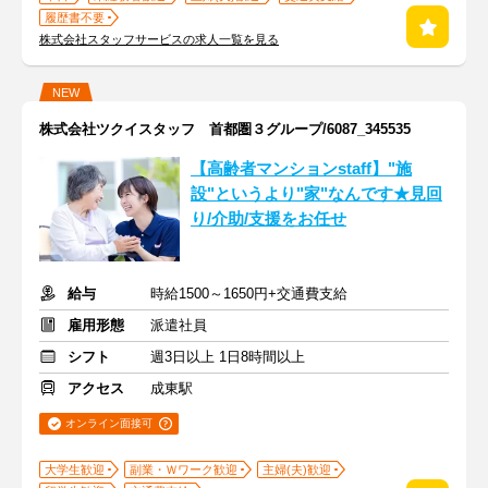
履歴書不要
株式会社スタッフサービスの求人一覧を見る
NEW
株式会社ツクイスタッフ 首都圏３グループ/6087_345535
【高齢者マンションstaff】"施
設"というより"家"なんです★見回
り/介助/支援をお任せ
給与
時給1500～1650円+交通費支給
雇用形態
派遣社員
シフト
週3日以上 1日8時間以上
アクセス
成東駅
オンライン面接可
大学生歓迎
副業・Ｗワーク歓迎
主婦(夫)歓迎