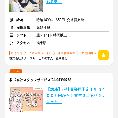
も多数！
給与
時給1400～1650円+交通費支給
雇用形態
派遣社員
シフト
週5日 1日6時間以上
アクセス
成東駅
ネイル可
ピアス可
平日
未経験者歓迎
髪色自由
株式会社スタッフサービスの求人一覧を見る
NEW
株式会社スタッフサービス/24-04390738
【総務】正社員登用予定！年収４
００万円から！賞与２回あり５．
１ヶ月！