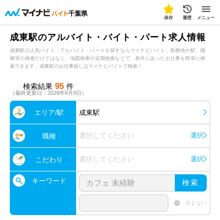
千葉県
保存
履歴
メニュー
成東駅のアルバイト・バイト・パート求人情報
成東駅の人気バイト・アルバイト・パートを探すならマイナビバイト。勤務地や駅、職
種等の検索だけではなく、地図検索や定期検索などで、条件にあったお仕事を簡単に検
索できます。成東駅のお仕事探しはマイナビバイトで検索！
95
検索結果
件
（最終更新日：2026年8月9日）
エリア/駅
成東駅
選択してください
選択
職種
選択してください
選択
こだわり
キーワード
検索
含まない