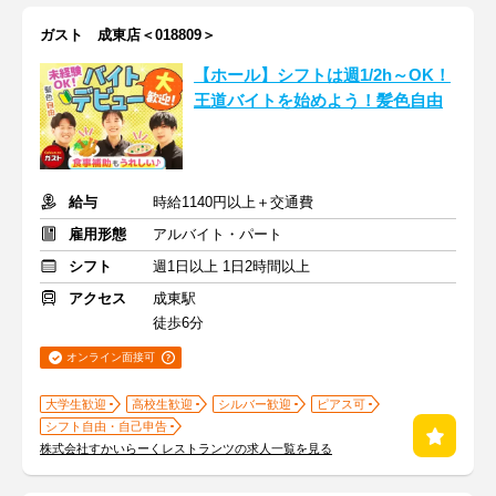
ガスト 成東店＜018809＞
【ホール】シフトは週1/2h～OK！
王道バイトを始めよう！髪色自由
給与
時給1140円以上＋交通費
雇用形態
アルバイト・パート
シフト
週1日以上 1日2時間以上
アクセス
成東駅
徒歩6分
オンライン面接可
大学生歓迎
高校生歓迎
シルバー歓迎
ピアス可
シフト自由・自己申告
株式会社すかいらーくレストランツの求人一覧を見る