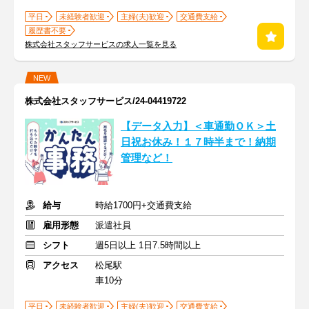
平日
未経験者歓迎
主婦(夫)歓迎
交通費支給
履歴書不要
株式会社スタッフサービスの求人一覧を見る
NEW
株式会社スタッフサービス/24-04419722
【データ入力】＜車通勤ＯＫ＞土
日祝お休み！１７時半まで！納期
管理など！
給与
時給1700円+交通費支給
雇用形態
派遣社員
シフト
週5日以上 1日7.5時間以上
アクセス
松尾駅
車10分
平日
未経験者歓迎
主婦(夫)歓迎
交通費支給