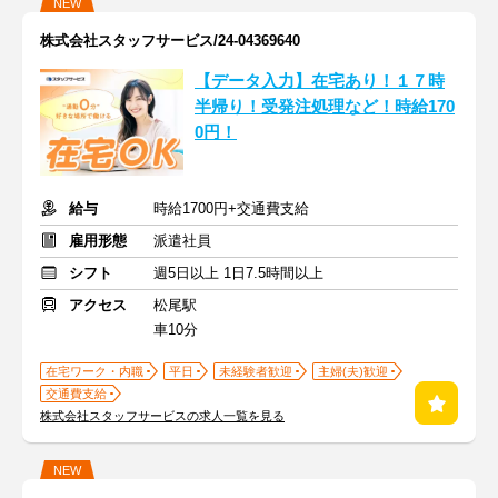
NEW
株式会社スタッフサービス/24-04369640
【データ入力】在宅あり！１７時
半帰り！受発注処理など！時給170
0円！
給与
時給1700円+交通費支給
雇用形態
派遣社員
シフト
週5日以上 1日7.5時間以上
アクセス
松尾駅
車10分
在宅ワーク・内職
平日
未経験者歓迎
主婦(夫)歓迎
交通費支給
株式会社スタッフサービスの求人一覧を見る
NEW