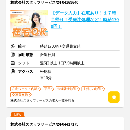
株式会社スタッフサービス/24-04369640
【データ入力】在宅あり！１７時
半帰り！受発注処理など！時給170
0円！
給与
時給1700円+交通費支給
雇用形態
派遣社員
シフト
週5日以上 1日7.5時間以上
アクセス
松尾駅
車10分
在宅ワーク・内職
平日
未経験者歓迎
主婦(夫)歓迎
交通費支給
株式会社スタッフサービスの求人一覧を見る
NEW
株式会社スタッフサービス/24-04417175