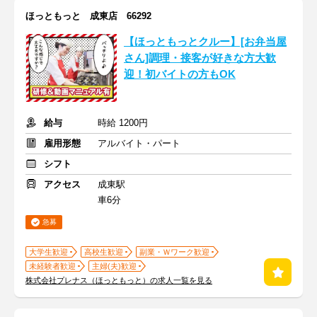
ほっともっと 成東店 66292
【ほっともっとクルー】[お弁当屋
さん]調理・接客が好きな方大歓
迎！初バイトの方もOK
給与
時給 1200円
雇用形態
アルバイト・パート
シフト
アクセス
成東駅
車6分
急募
大学生歓迎
高校生歓迎
副業・Ｗワーク歓迎
未経験者歓迎
主婦(夫)歓迎
株式会社プレナス（ほっともっと）の求人一覧を見る