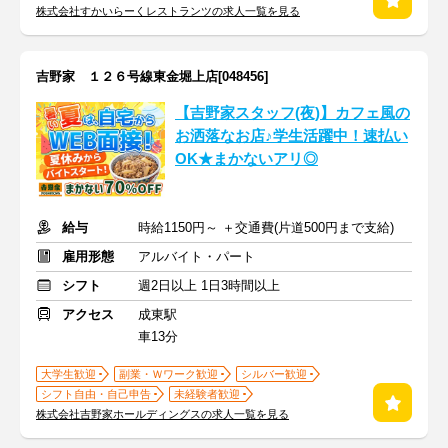
株式会社すかいらーくレストランツの求人一覧を見る
吉野家 １２６号線東金堀上店[048456]
【吉野家スタッフ(夜)】カフェ風の
お洒落なお店♪学生活躍中！速払い
OK★まかないアリ◎
給与
時給1150円～ ＋交通費(片道500円まで支給)
雇用形態
アルバイト・パート
シフト
週2日以上 1日3時間以上
アクセス
成東駅
車13分
大学生歓迎
副業・Ｗワーク歓迎
シルバー歓迎
シフト自由・自己申告
未経験者歓迎
株式会社吉野家ホールディングスの求人一覧を見る