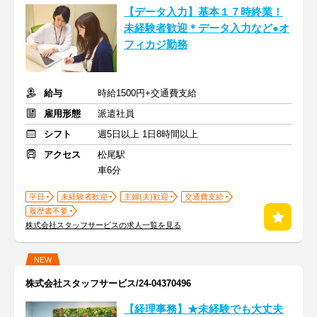
【データ入力】基本１７時終業！
未経験者歓迎＊データ入力など●オ
フィカジ勤務
給与
時給1500円+交通費支給
雇用形態
派遣社員
シフト
週5日以上 1日8時間以上
アクセス
松尾駅
車6分
平日
未経験者歓迎
主婦(夫)歓迎
交通費支給
履歴書不要
株式会社スタッフサービスの求人一覧を見る
NEW
株式会社スタッフサービス/24-04370496
【経理事務】★未経験でも大丈夫