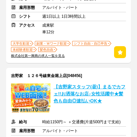
雇用形態
アルバイト・パート
シフト
週1日以上 1日3時間以上
アクセス
成東駅
車12分
大学生歓迎
副業・Ｗワーク歓迎
シフト自由・自己申告
未経験者歓迎
髪色自由
株式会社第一興商の求人一覧を見る
吉野家 １２６号線東金堀上店[048456]
【吉野家スタッフ(昼)】まるでカフ
ェ!!お洒落なお店♪女性活躍中★髪
色も自由◎速払いOK★
給与
時給1150円～ ＋交通費(片道500円まで支給)
雇用形態
アルバイト・パート