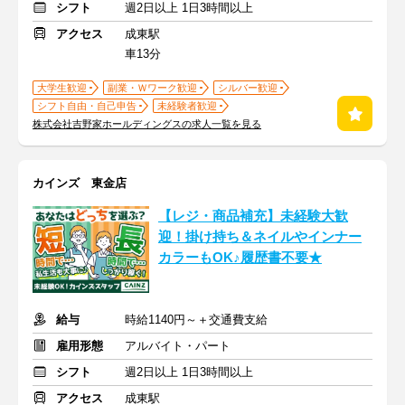
シフト
週2日以上 1日3時間以上
アクセス
成東駅
車13分
大学生歓迎
副業・Ｗワーク歓迎
シルバー歓迎
シフト自由・自己申告
未経験者歓迎
株式会社吉野家ホールディングスの求人一覧を見る
カインズ 東金店
【レジ・商品補充】未経験大歓
迎！掛け持ち＆ネイルやインナー
カラーもOK♪履歴書不要★
給与
時給1140円～＋交通費支給
雇用形態
アルバイト・パート
シフト
週2日以上 1日3時間以上
アクセス
成東駅