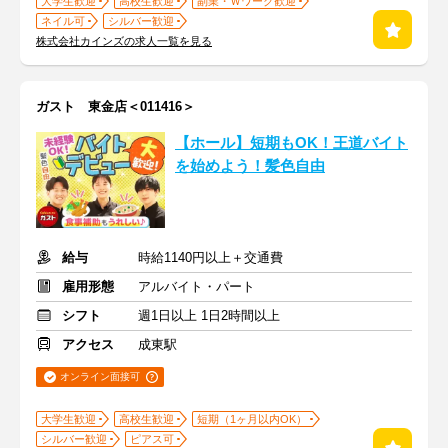
大学生歓迎
高校生歓迎
副業・Ｗワーク歓迎
ネイル可
シルバー歓迎
株式会社カインズの求人一覧を見る
ガスト 東金店＜011416＞
【ホール】短期もOK！王道バイト
を始めよう！髪色自由
給与
時給1140円以上＋交通費
雇用形態
アルバイト・パート
シフト
週1日以上 1日2時間以上
アクセス
成東駅
オンライン面接可
大学生歓迎
高校生歓迎
短期（1ヶ月以内OK）
シルバー歓迎
ピアス可