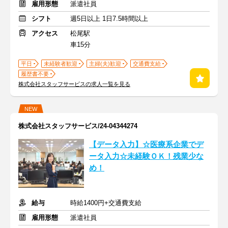
雇用形態
派遣社員
シフト
週5日以上 1日7.5時間以上
アクセス
松尾駅
車15分
平日
未経験者歓迎
主婦(夫)歓迎
交通費支給
履歴書不要
株式会社スタッフサービスの求人一覧を見る
NEW
株式会社スタッフサービス/24-04344274
【データ入力】☆医療系企業でデ
ータ入力☆未経験ＯＫ！残業少な
め！
給与
時給1400円+交通費支給
雇用形態
派遣社員