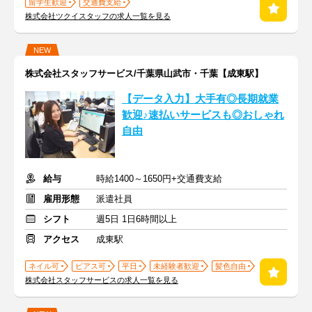
留学生歓迎
交通費支給
株式会社ツクイスタッフの求人一覧を見る
NEW
株式会社スタッフサービス/千葉県山武市・千葉【成東駅】
【データ入力】大手有◎長期就業
歓迎♪速払いサービスも◎おしゃれ
自由
給与
時給1400～1650円+交通費支給
雇用形態
派遣社員
シフト
週5日 1日6時間以上
アクセス
成東駅
ネイル可
ピアス可
平日
未経験者歓迎
髪色自由
株式会社スタッフサービスの求人一覧を見る