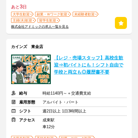
3
あと
日
大学生歓迎
副業・Ｗワーク歓迎
未経験者歓迎
主婦(夫)歓迎
留学生歓迎
株式会社アドミックの求人一覧を見る
カインズ 東金店
【レジ・売場スタッフ】高校生歓
迎⇒初バイトにも！シフト自由で
学校と両立も◎履歴書不要
給与
時給1140円～＋交通費支給
雇用形態
アルバイト・パート
シフト
週2日以上 1日3時間以上
アクセス
成東駅
車12分