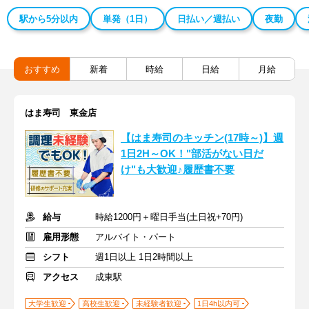
駅から5分以内
単発（1日）
日払い／週払い
夜勤
おすすめ
新着
時給
日給
月給
はま寿司 東金店
【はま寿司のキッチン(17時～)】週
1日2H～OK！"部活がない日だ
け"も大歓迎♪履歴書不要
給与
時給1200円＋曜日手当(土日祝+70円)
雇用形態
アルバイト・パート
シフト
週1日以上 1日2時間以上
アクセス
成東駅
大学生歓迎
高校生歓迎
未経験者歓迎
1日4h以内可