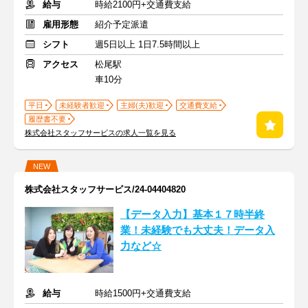
給与
時給2100円+交通費支給
雇用形態
紹介予定派遣
シフト
週5日以上 1日7.5時間以上
アクセス
松尾駅
車10分
平日
未経験者歓迎
主婦(夫)歓迎
交通費支給
履歴書不要
株式会社スタッフサービスの求人一覧を見る
NEW
株式会社スタッフサービス/24-04404820
【データ入力】基本１７時半終
業！未経験でも大丈夫！データ入
力など☆
給与
時給1500円+交通費支給