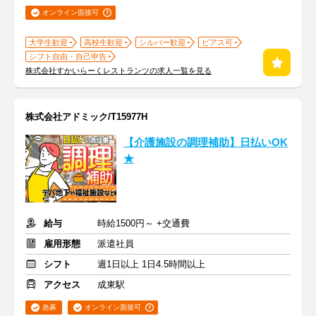
オンライン面接可
大学生歓迎
高校生歓迎
シルバー歓迎
ピアス可
シフト自由・自己申告
株式会社すかいらーくレストランツの求人一覧を見る
株式会社アドミック/T15977H
【介護施設の調理補助】日払いOK
★
給与
時給1500円～ +交通費
雇用形態
派遣社員
シフト
週1日以上 1日4.5時間以上
アクセス
成東駅
急募
オンライン面接可