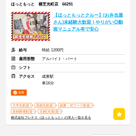
ほっともっと 横芝光町店 66291
【ほっともっとクルー】[お弁当屋
さん]未経験大歓迎！やりがい◎動
画マニュアル有で安心
給与
時給 1200円
雇用形態
アルバイト・パート
シフト
アクセス
成東駅
車16分
急募
大学生歓迎
高校生歓迎
副業・Ｗワーク歓迎
未経験者歓迎
主婦(夫)歓迎
株式会社プレナス（ほっともっと）の求人一覧を見る