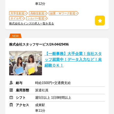
車12分
大学生歓迎
高校生歓迎
副業・Ｗワーク歓迎
ネイル可
シルバー歓迎
株式会社カインズの求人一覧を見る
NEW
株式会社スタッフサービス/24-04429496
【一般事務】大手企業！当社スタ
ッフ就業中！データ入力など！未
経験ＯＫ！
給与
時給1500円+交通費支給
雇用形態
派遣社員
シフト
週5日以上 1日8時間以上
アクセス
成東駅
車11分