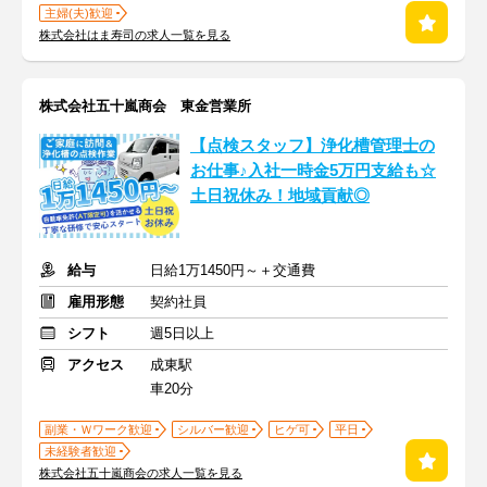
主婦(夫)歓迎
株式会社はま寿司の求人一覧を見る
株式会社五十嵐商会 東金営業所
【点検スタッフ】浄化槽管理士の
お仕事♪入社一時金5万円支給も☆
土日祝休み！地域貢献◎
給与
日給1万1450円～＋交通費
雇用形態
契約社員
シフト
週5日以上
アクセス
成東駅
車20分
副業・Ｗワーク歓迎
シルバー歓迎
ヒゲ可
平日
未経験者歓迎
株式会社五十嵐商会の求人一覧を見る