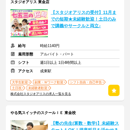
スタジオアリス 東金店
【スタジオアリスの受付】11月ま
での短期★未経験歓迎！土日のみ
で講義やサークルと両立♪
給与
時給1140円
雇用形態
アルバイト・パート
シフト
週1日以上 1日4時間以上
アクセス
成東駅
大学生歓迎
副業・Ｗワーク歓迎
シフト自由・自己申告
土日祝
未経験者歓迎
株式会社スタジオアリスの求人一覧を見る
やる気スイッチのスクールＩＥ 東金校
【塾の先生(算数・数学)】未経験ス