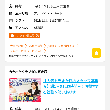
給与
時給1140円以上＋交通費
雇用形態
アルバイト・パート
シフト
週1日以上 1日2時間以上
アクセス
成東駅
オンライン面接可
大学生歓迎
高校生歓迎
短期（1ヶ月以内OK）
シルバー歓迎
ピアス可
株式会社すかいらーくレストランツの求人一覧を見る
カラオケクラブダム東金店
【人気カラオケ店のスタッフ募集
★】週1～&1日3時間～！お得すぎ
る社割＆賄いあり★
給与
時給1,170円～1,463円+交通費！