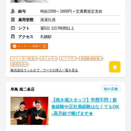
給与
時給1500～1600円＋交通費規定支給
雇用形態
派遣社員
シフト
週5日 1日7時間以上
アクセス
札幌駅
オンライン面接可
フリーター歓迎
ネイル可
ピアス可
未経験者歓迎
髪色自由
株式会社ウィルオブ・ワークの求人一覧を見る
他の店舗
串鳥 南二条店
【焼き場スタッフ】学歴不問！飲
食経験や正社員経験はなくてもOK
♪高月給で稼げます★