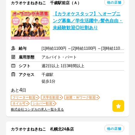
他の店舗
カラオケまねきねこ 千歳駅前店（Ａ）
【カラオケスタッフ】＼オープニ
ング募集／学生活躍中♪髪色自由・
未経験歓迎◎社割あり
給与
[1]時給1100円 ～[2]時給1100円 ～[3]時給1100円～ ※交通費支給
雇用形態
アルバイト・パート
シフト
週2日以上 1日3時間以上
アクセス
千歳駅
徒歩1分
4
あと
日
フリーター歓迎
大学生歓迎
副業・Ｗワーク歓迎
ネイル可
シルバー歓迎
株式会社コシダカの求人一覧を見る
他の店舗
カラオケまねきねこ 札幌北24条店