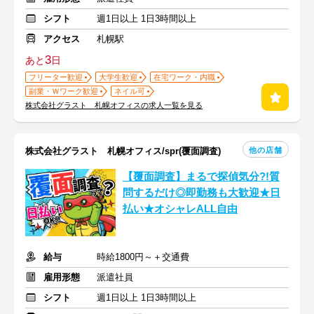
シフト
週1日以上 1日3時間以上
アクセス
札幌駅
3
あと
日
フリーター歓迎
大学生歓迎
在宅ワーク・内職
副業・Ｗワーク歓迎
ネイル可
株式会社グラスト 札幌オフィスの求人一覧を見る
他の店舗
株式会社グラスト 札幌オフィス/spr(覆面調査)
【覆面調査】まるで探偵気分?!質
問するだけ◎即勤務も大歓迎★日
払い★オシャレALL自由
給与
時給1800円～＋交通費
雇用形態
派遣社員
シフト
週1日以上 1日3時間以上