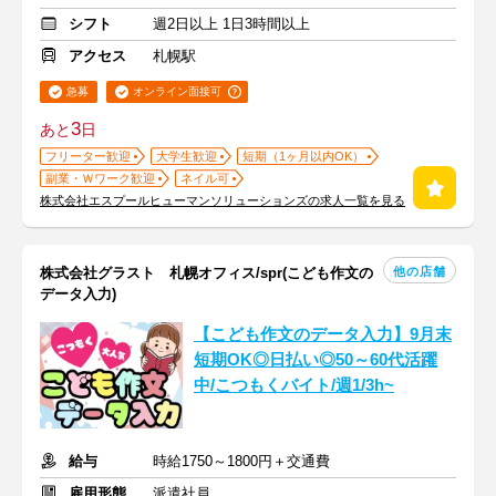
シフト
週2日以上 1日3時間以上
アクセス
札幌駅
急募
オンライン面接可
3
あと
日
フリーター歓迎
大学生歓迎
短期（1ヶ月以内OK）
副業・Ｗワーク歓迎
ネイル可
株式会社エスプールヒューマンソリューションズの求人一覧を見る
他の店舗
株式会社グラスト 札幌オフィス/spr(こども作文の
データ入力)
【こども作文のデータ入力】9月末
短期OK◎日払い◎50～60代活躍
中/こつもくバイト/週1/3h~
給与
時給1750～1800円＋交通費
雇用形態
派遣社員