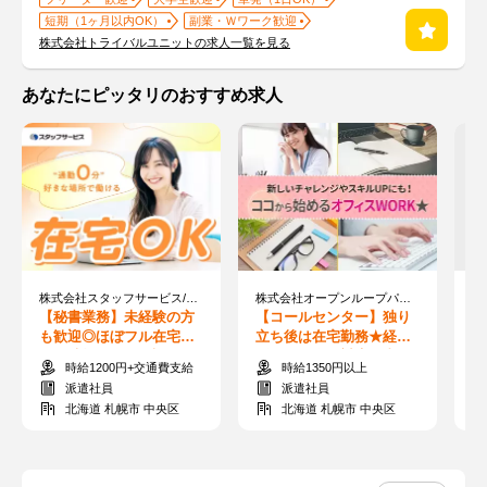
短期（1ヶ月以内OK）
副業・Ｗワーク歓迎
株式会社トライバルユニットの求人一覧を見る
あなたにピッタリのおすすめ求人
株式会社スタッフサービス/11-04427590
株式会社オープンループパートナーズ 札幌支店/p09260708801
【秘書業務】未経験の方
【コールセンター】独り
【
も歓迎◎ほぼフル在宅＊
立ち後は在宅勤務★経験
受
１８時帰り◎日程調整な
活かせる会員対応＜事
案
時給1200円+交通費支給
時給1350円以上
ど！
務・受発信＞
経
派遣社員
派遣社員
北海道 札幌市 中央区
北海道 札幌市 中央区