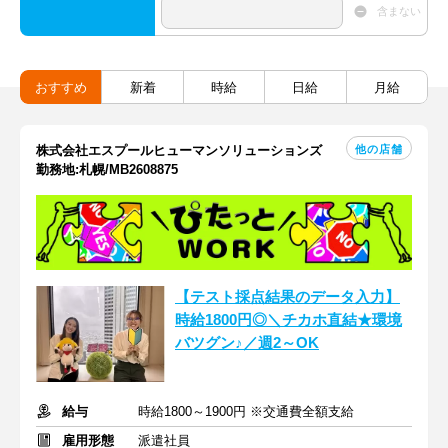
含まない
おすすめ
新着
時給
日給
月給
他の店舗
株式会社エスプールヒューマンソリューションズ
勤務地:札幌/MB2608875
【テスト採点結果のデータ入力】
時給1800円◎＼チカホ直結★環境
バツグン♪／週2～OK
給与
時給1800～1900円 ※交通費全額支給
雇用形態
派遣社員