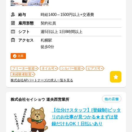
給与
時給1400～1500円以上+交通費
雇用形態
契約社員
シフト
週5日以上 1日8時間以上
アクセス
札幌駅
徒歩0分
急募
フリーター歓迎
ネイル可
シルバー歓迎
ピアス可
未経験者歓迎
株式会社APパートナーズの求人一覧を見る
他の店舗
株式会社セイショウ 道央西営業所
【仕分けスタッフ】[登録制]ピッタ
リのお仕事が見つかる★まずは登
録だけもOK！日払いあり