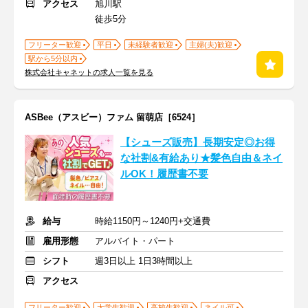
アクセス
旭川駅
徒歩5分
フリーター歓迎
平日
未経験者歓迎
主婦(夫)歓迎
駅から5分以内
株式会社キャネットの求人一覧を見る
ASBee（アスビー）ファム 留萌店［6524］
【シューズ販売】長期安定◎お得
な社割&有給あり★髪色自由＆ネイ
ルOK！履歴書不要
給与
時給1150円～1240円+交通費
雇用形態
アルバイト・パート
シフト
週3日以上 1日3時間以上
アクセス
フリーター歓迎
大学生歓迎
高校生歓迎
ネイル可