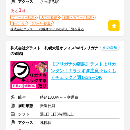
アクセス
さっぽろ駅
3
あと
日
フリーター歓迎
大学生歓迎
副業・Ｗワーク歓迎
ネイル可
シルバー歓迎
株式会社グラスト 札幌オフィスの求人一覧を見る
他の店舗
株式会社グラスト 札幌大通オフィス/odr(フリガナ
の確認)
【フリガナの確認】テストよりカ
ンタン！？ラクすぎ注意⇒もくも
くチェック／週1×3h～OK
給与
時給1800円～＋交通費
雇用形態
派遣社員
シフト
週1日 1日3時間以上
アクセス
札幌駅