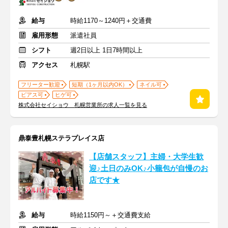
給与
時給1170～1240円＋交通費
雇用形態
派遣社員
シフト
週2日以上 1日7時間以上
アクセス
札幌駅
フリーター歓迎
短期（1ヶ月以内OK）
ネイル可
ピアス可
ヒゲ可
株式会社セイショウ 札幌営業所の求人一覧を見る
鼎泰豊札幌ステラプレイス店
【店舗スタッフ】主婦・大学生歓
迎♪土日のみOK♪小籠包が自慢のお
店です★
給与
時給1150円～＋交通費支給