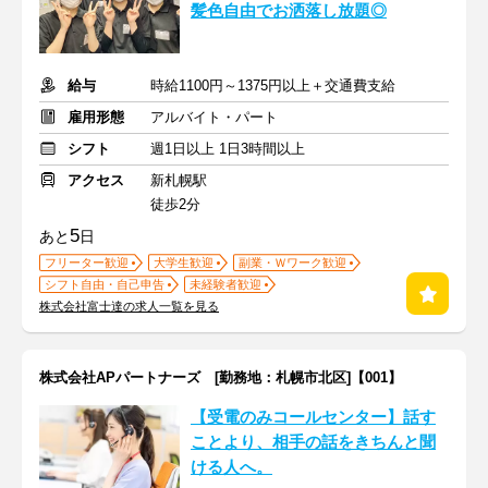
髪色自由でお洒落し放題◎
給与
時給1100円～1375円以上＋交通費支給
雇用形態
アルバイト・パート
シフト
週1日以上 1日3時間以上
アクセス
新札幌駅
徒歩2分
5
あと
日
フリーター歓迎
大学生歓迎
副業・Ｗワーク歓迎
シフト自由・自己申告
未経験者歓迎
株式会社富士達の求人一覧を見る
株式会社APパートナーズ [勤務地：札幌市北区]【001】
【受電のみコールセンター】話す
ことより、相手の話をきちんと聞
ける人へ。