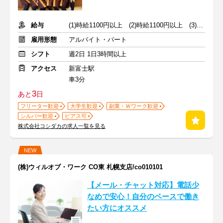
給与
(1)時給1100円以上 (2)時給1100円以上 (3)時給1120円以上
雇用形態
アルバイト・パート
シフト
週2日 1日3時間以上
アクセス
新富士駅
車3分
3
あと
日
フリーター歓迎
大学生歓迎
副業・Ｗワーク歓迎
シルバー歓迎
ピアス可
株式会社コシダカの求人一覧を見る
NEW
(株)ウィルオブ・ワーク CO東 札幌支店/co010101
【メール・チャット対応】電話少
なめで安心！自分のペースで働き
たい方にオススメ