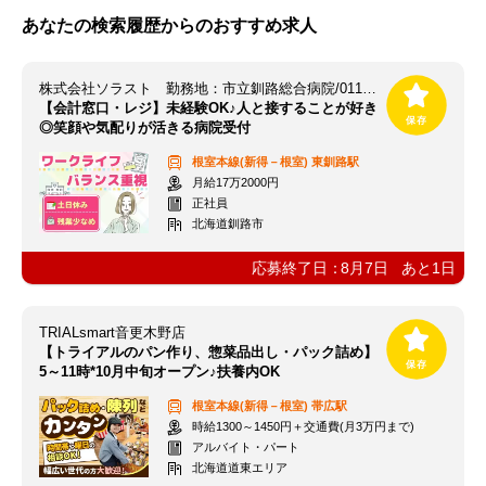
あなたの検索履歴からのおすすめ求人
株式会社ソラスト 勤務地：市立釧路総合病院/0114111859-022
【会計窓口・レジ】未経験OK♪人と接することが好き
◎笑顔や気配りが活きる病院受付
根室本線(新得－根室)
東釧路駅
月給17万2000円
正社員
北海道釧路市
応募終了日：
8月7日
あと
1
日
TRIALsmart音更木野店
【トライアルのパン作り、惣菜品出し・パック詰め】
5～11時*10月中旬オープン♪扶養内OK
根室本線(新得－根室)
帯広駅
時給1300～1450円＋交通費(月3万円まで)
アルバイト・パート
北海道道東エリア