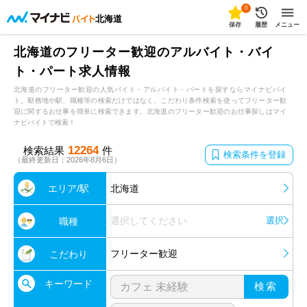
0
北海道
保存
履歴
メニュー
北海道のフリーター歓迎のアルバイト・バイ
ト・パート求人情報
北海道のフリーター歓迎の人気バイト・アルバイト・パートを探すならマイナビバイ
ト。勤務地や駅、職種等の検索だけではなく、こだわり条件検索を使ってフリーター歓
迎に関するお仕事を簡単に検索できます。北海道のフリーター歓迎のお仕事探しはマイ
ナビバイトで検索！
12264
検索結果
件
検索条件を登録
（最終更新日：2026年8月6日）
エリア/駅
北海道
選択してください
選択
職種
フリーター歓迎
こだわり
キーワード
検索