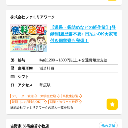
株式会社ファミリアワーク
【選果・袋詰めなどの軽作業】[登
録制]履歴書不要♪ 日払いOK★家電
付き個室寮も完備！
給与
時給1200～1800円以上＋交通費規定支給
雇用形態
派遣社員
シフト
アクセス
帯広駅
フリーター歓迎
大学生歓迎
高校生歓迎
短期（1ヶ月以内OK）
副業・Ｗワーク歓迎
株式会社ファミリアワークの求人一覧を見る
他の店舗
吉野家 36号線苫小牧店