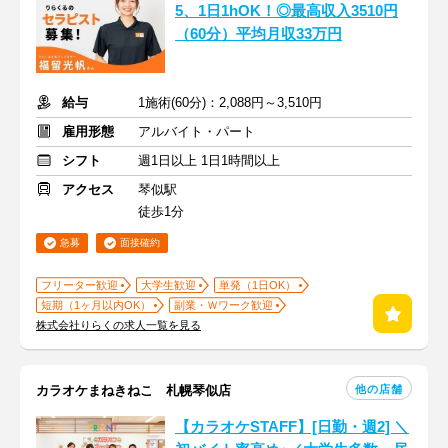
5、1日1hOK！◎最高収入3510円
（60分）平均月収33万円
給与
1施術(60分)：2,088円～3,510円
雇用形態
アルバイト・パート
シフト
週1日以上 1日1時間以上
アクセス
琴似駅
徒歩1分
急募
面接確約
フリーター歓迎
大学生歓迎
単発（1日OK）
短期（1ヶ月以内OK）
副業・Ｗワーク歓迎
株式会社りらくの求人一覧を見る
他の店舗
カラオケまねきねこ 札幌琴似店
【カラオケSTAFF】[日勤・週2] ＼