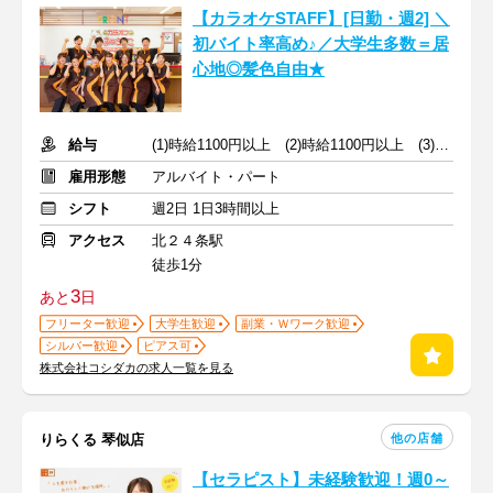
【カラオケSTAFF】[日勤・週2] ＼
初バイト率高め♪／大学生多数＝居
心地◎髪色自由★
給与
(1)時給1100円以上 (2)時給1100円以上 (3)時給1100円以上
雇用形態
アルバイト・パート
シフト
週2日 1日3時間以上
アクセス
北２４条駅
徒歩1分
3
あと
日
フリーター歓迎
大学生歓迎
副業・Ｗワーク歓迎
シルバー歓迎
ピアス可
株式会社コシダカの求人一覧を見る
他の店舗
りらくる 琴似店
【セラピスト】未経験歓迎！週0～