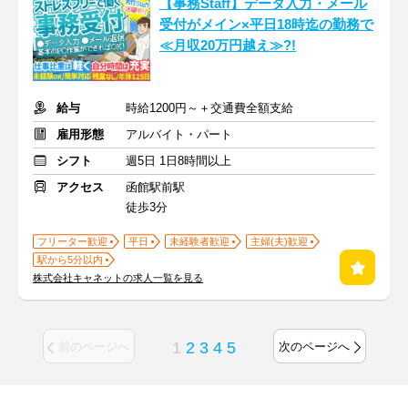
【事務Staff】データ入力・メール
受付がメイン×平日18時迄の勤務で
≪月収20万円越え≫?!
給与
時給1200円～＋交通費全額支給
雇用形態
アルバイト・パート
シフト
週5日 1日8時間以上
アクセス
函館駅前駅
徒歩3分
フリーター歓迎
平日
未経験者歓迎
主婦(夫)歓迎
駅から5分以内
株式会社キャネットの求人一覧を見る
1
2
3
4
5
前のページへ
次のページへ