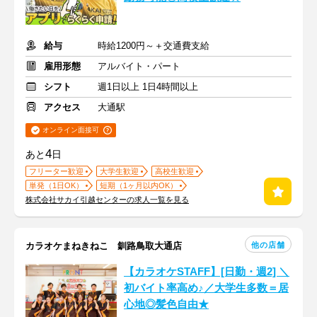
給与
時給1200円～＋交通費支給
雇用形態
アルバイト・パート
シフト
週1日以上 1日4時間以上
アクセス
大通駅
オンライン面接可
4
あと
日
フリーター歓迎
大学生歓迎
高校生歓迎
単発（1日OK）
短期（1ヶ月以内OK）
株式会社サカイ引越センターの求人一覧を見る
他の店舗
カラオケまねきねこ 釧路鳥取大通店
【カラオケSTAFF】[日勤・週2] ＼
初バイト率高め♪／大学生多数＝居
心地◎髪色自由★