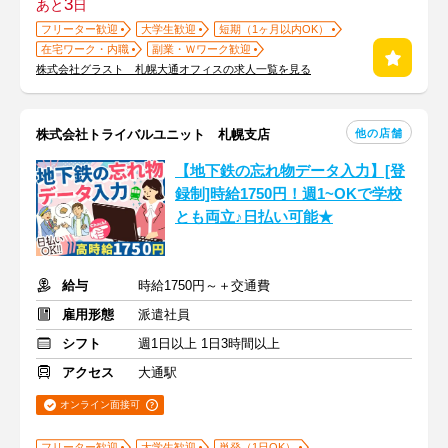
3
あと
日
フリーター歓迎
大学生歓迎
短期（1ヶ月以内OK）
在宅ワーク・内職
副業・Ｗワーク歓迎
株式会社グラスト 札幌大通オフィスの求人一覧を見る
他の店舗
株式会社トライバルユニット 札幌支店
【地下鉄の忘れ物データ入力】[登
録制]時給1750円！週1~OKで学校
とも両立♪日払い可能★
給与
時給1750円～＋交通費
雇用形態
派遣社員
シフト
週1日以上 1日3時間以上
アクセス
大通駅
オンライン面接可
フリーター歓迎
大学生歓迎
単発（1日OK）