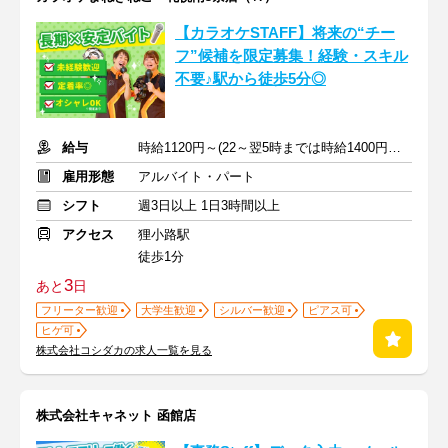
【カラオケSTAFF】将来の“チー
フ”候補を限定募集！経験・スキル
不要♪駅から徒歩5分◎
給与
時給1120円～(22～翌5時までは時給1400円～)+交通費規定支給
雇用形態
アルバイト・パート
シフト
週3日以上 1日3時間以上
アクセス
狸小路駅
徒歩1分
3
あと
日
フリーター歓迎
大学生歓迎
シルバー歓迎
ピアス可
ヒゲ可
株式会社コシダカの求人一覧を見る
株式会社キャネット 函館店