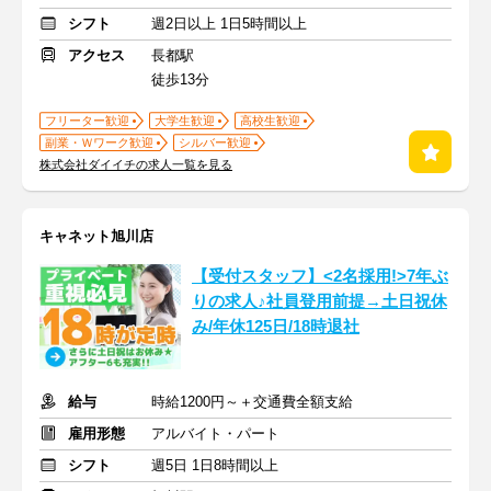
シフト
週2日以上 1日5時間以上
アクセス
長都駅
徒歩13分
フリーター歓迎
大学生歓迎
高校生歓迎
副業・Ｗワーク歓迎
シルバー歓迎
株式会社ダイイチの求人一覧を見る
キャネット旭川店
【受付スタッフ】<2名採用!>7年ぶ
りの求人♪社員登用前提→土日祝休
み/年休125日/18時退社
給与
時給1200円～＋交通費全額支給
雇用形態
アルバイト・パート
シフト
週5日 1日8時間以上