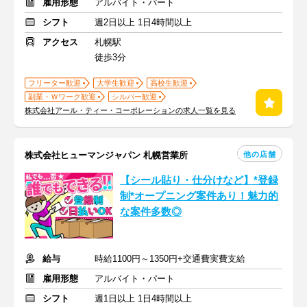
雇用形態
アルバイト・パート
シフト
週2日以上 1日4時間以上
アクセス
札幌駅
徒歩3分
フリーター歓迎
大学生歓迎
高校生歓迎
副業・Ｗワーク歓迎
シルバー歓迎
株式会社アール・ティー・コーポレーションの求人一覧を見る
他の店舗
株式会社ヒューマンジャパン 札幌営業所
【シール貼り・仕分けなど】*登録
制*オープニング案件あり！魅力的
な案件多数◎
給与
時給1100円～1350円+交通費実費支給
雇用形態
アルバイト・パート
シフト
週1日以上 1日4時間以上