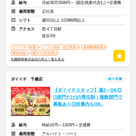
給与
月給30万2500円～ (固定残業代含む) +交通費規定支給+賞与年2回
雇用形態
正社員
シフト
週5日以上 1日8時間以上
アクセス
西４丁目駅
徒歩3分
フリーター歓迎
シフト自由・自己申告
未経験者歓迎
髪色自由
駅から5分以内
札幌開発株式会社の求人一覧を見る
他の店舗
ダイイチ 千歳店
【ダイイチスタッフ】週2～OK◎
[1部門だけ]の専任制！複数部門で
募集あり◎扶養内もOK♪
給与
時給1075～1263円＋交通費
雇用形態
アルバイト・パート