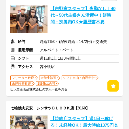
【吉野家スタッフ】夜勤なし｜40
代～50代主婦さん活躍中！短時
間・扶養内OK★履歴書不要
給与
時給1150～(深夜時給：1472円)＋交通費
雇用形態
アルバイト・パート
シフト
週1日以上 1日3時間以上
アクセス
苫小牧駅
フリーター歓迎
大学生歓迎
シフト自由・自己申告
未経験者歓迎
1日4h以内可
山大岩倉食品株式会社の求人一覧を見る
七輪焼肉安安 シンサツＢＬＯＣＫ店【9160】
【焼肉店スタッフ】週1日～稼げ
る！未経験OK！最大時給1375円＆