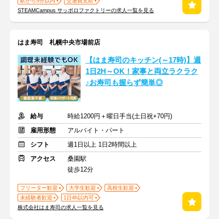
駅から5分以内
交通費支給
STEAMCampus サッポロファクトリーの求人一覧を見る
はま寿司 札幌中央市場前店
【はま寿司のキッチン(～17時)】週
1日2H～OK！家事と両立ラクラク
♪お寿司も握らず簡単◎
給与
時給1200円＋曜日手当(土日祝+70円)
雇用形態
アルバイト・パート
シフト
週1日以上 1日2時間以上
アクセス
桑園駅
徒歩12分
フリーター歓迎
大学生歓迎
高校生歓迎
未経験者歓迎
1日4h以内可
株式会社はま寿司の求人一覧を見る