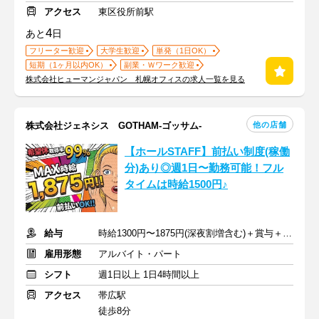
アクセス
東区役所前駅
4
あと
日
フリーター歓迎
大学生歓迎
単発（1日OK）
短期（1ヶ月以内OK）
副業・Ｗワーク歓迎
株式会社ヒューマンジャパン 札幌オフィスの求人一覧を見る
他の店舗
株式会社ジェネシス GOTHAM-ゴッサム-
【ホールSTAFF】前払い制度(稼働
分)あり◎週1日〜勤務可能！フル
タイムは時給1500円♪
給与
時給1300円〜1875円(深夜割増含む)＋賞与＋通勤手当
雇用形態
アルバイト・パート
シフト
週1日以上 1日4時間以上
アクセス
帯広駅
徒歩8分