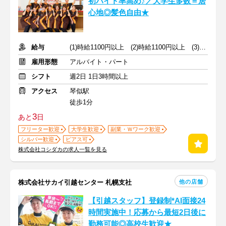
初バイト率高め♪／大学生多数＝居
心地◎髪色自由★
給与
(1)時給1100円以上 (2)時給1100円以上 (3)時給1100円以上
雇用形態
アルバイト・パート
シフト
週2日 1日3時間以上
アクセス
琴似駅
徒歩1分
3
あと
日
フリーター歓迎
大学生歓迎
副業・Ｗワーク歓迎
シルバー歓迎
ピアス可
株式会社コシダカの求人一覧を見る
他の店舗
株式会社サカイ引越センター 札幌支社
【引越スタッフ】登録制*AI面接24
時間実施中！応募から最短2日後に
勤務可能◎高校生歓迎★