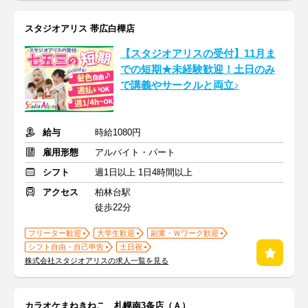
スタジオアリス 帯広白樺店
【スタジオアリスの受付】11月ま
での短期★未経験歓迎！土日のみ
で講義やサークルと両立♪
給与
時給1080円
雇用形態
アルバイト・パート
シフト
週1日以上 1日4時間以上
アクセス
柏林台駅
徒歩22分
フリーター歓迎
大学生歓迎
副業・Ｗワーク歓迎
シフト自由・自己申告
土日祝
株式会社スタジオアリスの求人一覧を見る
カラオケまねきねこ 札幌南3条店（Ａ）