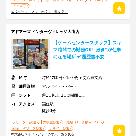
ピアス可
株式会社ジーフットの求人一覧を見る
アドアーズ インターヴィレッジ大曲店
【ゲームセンタースタッフ】スキ
マ時間での勤務OK!“好き”が仕事
になる場所.+*履歴書不要
給与
時給1200円～1500円＋交通費支給
雇用形態
アルバイト・パート
シフト
週1日以上 1日3時間以上
アクセス
福住駅
徒歩3分
フリーター歓迎
大学生歓迎
短期（1ヶ月以内OK）
副業・Ｗワーク歓迎
シルバー歓迎
株式会社ワイドレジャーの求人一覧を見る