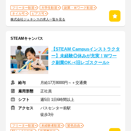
フリーター歓迎
大学生歓迎
副業・Ｗワーク歓迎
ネイル可
ピアス可
株式会社ジェネシスの求人一覧を見る
STEAMキャンパス
【STEAM Campusインストラクタ
ー】未経験◎休みが充実！Wワー
ク副業OK♪<旧レゴスクール>
給与
月給17万8000円～＋交通費
雇用形態
正社員
シフト
週5日 1日6時間以上
アクセス
バスセンター前駅
徒歩3分
フリーター歓迎
未経験者歓迎
髪色自由