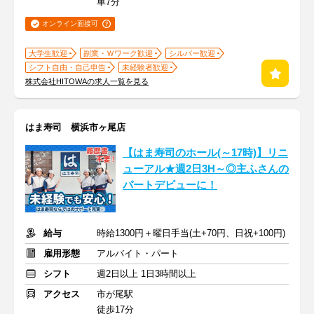
車7分
オンライン面接可
大学生歓迎
副業・Ｗワーク歓迎
シルバー歓迎
シフト自由・自己申告
未経験者歓迎
株式会社HITOWAの求人一覧を見る
はま寿司 横浜市ヶ尾店
【はま寿司のホール(～17時)】リニ
ューアル★週2日3H～◎主ふさんの
パートデビューに！
給与
時給1300円＋曜日手当(土+70円、日祝+100円)
雇用形態
アルバイト・パート
シフト
週2日以上 1日3時間以上
アクセス
市が尾駅
徒歩17分