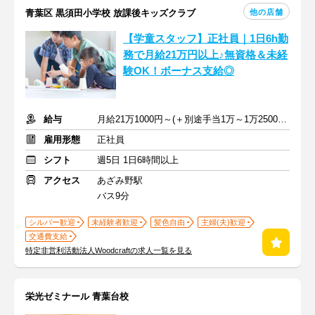
他の店舗
青葉区 黒須田小学校 放課後キッズクラブ
【学童スタッフ】正社員｜1日6h勤
務で月給21万円以上♪無資格＆未経
験OK！ボーナス支給◎
給与
月給21万1000円～(＋別途手当1万～1万2500円) ＋交通費全額支給
雇用形態
正社員
シフト
週5日 1日6時間以上
アクセス
あざみ野駅
バス9分
シルバー歓迎
未経験者歓迎
髪色自由
主婦(夫)歓迎
交通費支給
特定非営利活動法人Woodcraftの求人一覧を見る
栄光ゼミナール 青葉台校