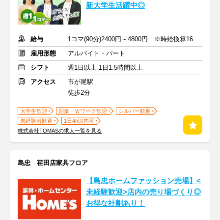
新大学生活躍中◎
給与
1コマ(90分)2400円～4800円 ※時給換算1600円～3200円
雇用形態
アルバイト・パート
シフト
週1日以上 1日1.5時間以上
アクセス
市が尾駅
徒歩2分
大学生歓迎
副業・Ｗワーク歓迎
シルバー歓迎
未経験者歓迎
1日4h以内可
株式会社TOMASの求人一覧を見る
島忠 荏田店家具フロア
【島忠ホームファッション売場】<
未経験歓迎>店内の売り場づくり◎
お得な社割あり！