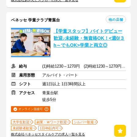
株式会社あきんどスシローの求人一覧を見る
他の店舗
ベネッセ 学童クラブ青葉台
【学童スタッフ】バイトデビュー
歓迎♪未経験・無資格OK！<週0/３
h～でもOK>学業と両立◎
給与
(1)時給1230～1270円 (2)時給1230～1270円 +交通費支給
雇用形態
アルバイト・パート
シフト
週1日以上 1日3時間以上
アクセス
青葉台駅
徒歩5分
オンライン面接可
大学生歓迎
副業・Ｗワーク歓迎
シルバー歓迎
未経験者歓迎
1日4h以内可
株式会社ベネッセスタイルケアの求人一覧を見る