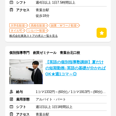
シフト
週4日以上 1日7.5時間以上
アクセス
青葉台駅
徒歩18分
大学生歓迎
高校生歓迎
副業・Ｗワーク歓迎
ネイル可
シルバー歓迎
株式会社東急ストアの求人一覧を見る
個別指導専門 創英ゼミナール 青葉台北口校
【英語の個別指導塾講師】夏だけ
の短期勤務♪英語の基礎が分かれば
OK★週1コマ～◎
給与
1コマ1332円～(60分)／1コマ1913円～(90分) ※準備報告手当込み
雇用形態
アルバイト・パート
シフト
週1日以上 1日1時間以上
アクセス
青葉台駅