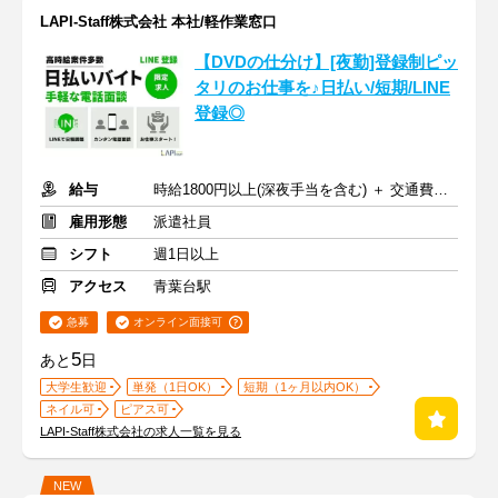
LAPI-Staff株式会社 本社/軽作業窓口
【DVDの仕分け】[夜勤]登録制ピッ
タリのお仕事を♪日払い/短期/LINE
登録◎
給与
時給1800円以上(深夜手当を含む) ＋ 交通費全額支給
雇用形態
派遣社員
シフト
週1日以上
アクセス
青葉台駅
急募
オンライン面接可
5
あと
日
大学生歓迎
単発（1日OK）
短期（1ヶ月以内OK）
ネイル可
ピアス可
LAPI-Staff株式会社の求人一覧を見る
NEW