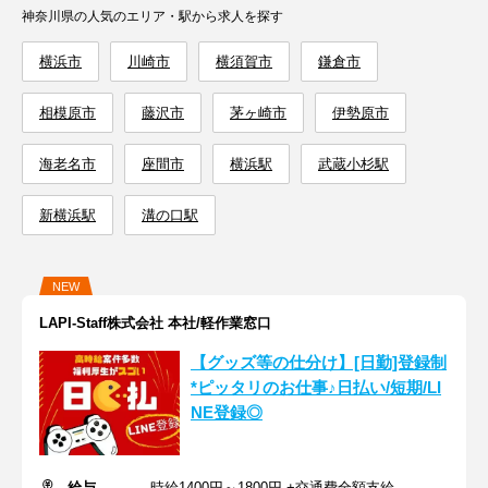
神奈川県の人気のエリア・駅から求人を探す
横浜市
川崎市
横須賀市
鎌倉市
相模原市
藤沢市
茅ヶ崎市
伊勢原市
海老名市
座間市
横浜駅
武蔵小杉駅
新横浜駅
溝の口駅
NEW
LAPI-Staff株式会社 本社/軽作業窓口
【グッズ等の仕分け】[日勤]登録制
*ピッタリのお仕事♪日払い/短期/LI
NE登録◎
給与
時給1400円～1800円 +交通費全額支給