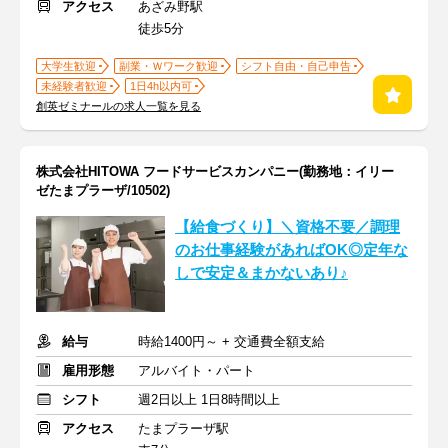
アクセス
あざみ野駅
徒歩5分
大学生歓迎
副業・Ｗワーク歓迎
シフト自由・自己申告
未経験者歓迎
1日4h以内可
創英ゼミナールの求人一覧を見る
株式会社HITOWA フードサービスカンパニー(勤務地：イリー
ゼたまプラーザ/10502)
【給食づくり】＼資格不要／調理
のお仕事経験があればOK◎定年な
しで安定＆まかないあり♪
給与
時給1400円～ + 交通費全額支給
雇用形態
アルバイト・パート
シフト
週2日以上 1日8時間以上
アクセス
たまプラーザ駅