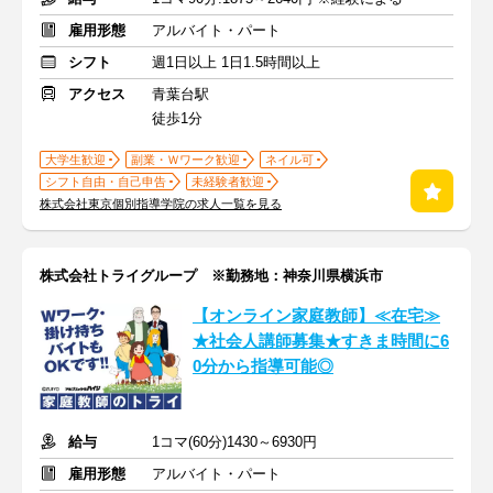
雇用形態
アルバイト・パート
シフト
週1日以上 1日1.5時間以上
アクセス
青葉台駅
徒歩1分
大学生歓迎
副業・Ｗワーク歓迎
ネイル可
シフト自由・自己申告
未経験者歓迎
株式会社東京個別指導学院の求人一覧を見る
株式会社トライグループ ※勤務地：神奈川県横浜市
【オンライン家庭教師】≪在宅≫
★社会人講師募集★すきま時間に6
0分から指導可能◎
給与
1コマ(60分)1430～6930円
雇用形態
アルバイト・パート