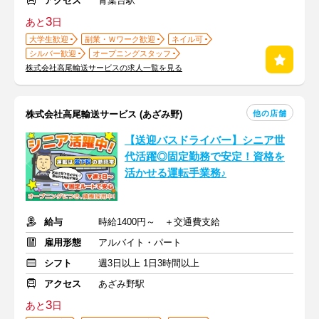
アクセス
青葉台駅
3
あと
日
大学生歓迎
副業・Ｗワーク歓迎
ネイル可
シルバー歓迎
オープニングスタッフ
株式会社高尾輸送サービスの求人一覧を見る
他の店舗
株式会社高尾輸送サービス (あざみ野)
【送迎バスドライバー】シニア世
代活躍◎固定勤務で安定！資格を
活かせる運転手業務♪
給与
時給1400円～ ＋交通費支給
雇用形態
アルバイト・パート
シフト
週3日以上 1日3時間以上
アクセス
あざみ野駅
3
あと
日