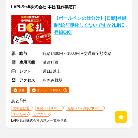
LAPI-Staff株式会社 本社/軽作業窓口
【ボールペンの仕分け】[日勤]登録
制*給与即欲しくないですか?LINE
登録OK!
給与
時給1400円～1800円 +交通費全額支給
雇用形態
派遣社員
シフト
週1日以上
アクセス
あざみ野駅
急募
オンライン面接可
5
あと
日
大学生歓迎
単発（1日OK）
短期（1ヶ月以内OK）
ネイル可
ピアス可
LAPI-Staff株式会社の求人一覧を見る