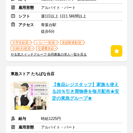
雇用形態
アルバイト・パート
シフト
週1日以上 1日1.5時間以上
アクセス
青葉台駅
徒歩6分
大学生歓迎
シルバー歓迎
未経験者歓迎
主婦(夫)歓迎
交通費支給
やる気スイッチグループ 合同募集の求人一覧を見る
東急ストア たちばな台店
【食品レジスタッフ】家族も使え
る20％引き買物券を毎月配布★安
定の東急グループ★
給与
時給1225円
雇用形態
アルバイト・パート