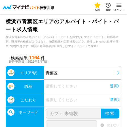
神奈川県
保存
履歴
メニュー
横浜市青葉区エリアのアルバイト・バイト・パ
ート求人情報
横浜市青葉区の人気バイト・アルバイト・パートを探すならマイナビバイト。勤務地や
駅、職種等の検索だけではなく、地図検索や定期検索などで、条件にあったお仕事を簡
単に検索できます。横浜市青葉区のお仕事探しはマイナビバイトで検索！
1164
検索結果
件
（最終更新日：2026年8月7日）
エリア/駅
青葉区
選択してください
選択
職種
選択してください
選択
こだわり
キーワード
検索
含まない