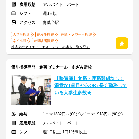
雇用形態
アルバイト・パート
シフト
週3日以上
アクセス
青葉台駅
大学生歓迎
高校生歓迎
副業・Ｗワーク歓迎
ネイル可
未経験者歓迎
株式会社クリエイトエス・ディーの求人一覧を見る
個別指導専門 創英ゼミナール あざみ野校
【塾講師】文系・理系関係なし！
得意な1科目からOK♪長く勤務して
いる大学生多数★
給与
1コマ1332円～(60分)／1コマ1913円～(90分) ※準備報告手当込み
雇用形態
アルバイト・パート
シフト
週1日以上 1日1時間以上