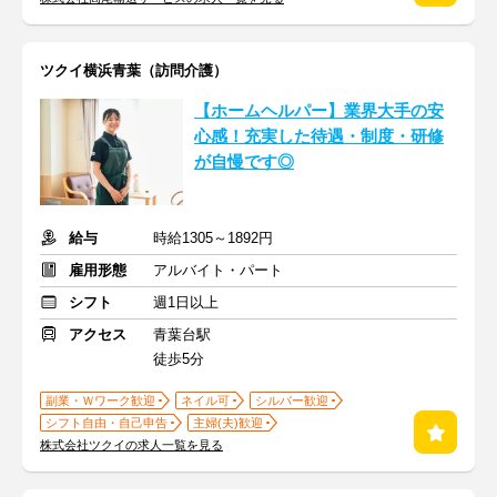
ツクイ横浜青葉（訪問介護）
【ホームヘルパー】業界大手の安
心感！充実した待遇・制度・研修
が自慢です◎
給与
時給1305～1892円
雇用形態
アルバイト・パート
シフト
週1日以上
アクセス
青葉台駅
徒歩5分
副業・Ｗワーク歓迎
ネイル可
シルバー歓迎
シフト自由・自己申告
主婦(夫)歓迎
株式会社ツクイの求人一覧を見る