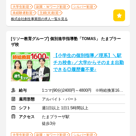
大学生歓迎
副業・Ｗワーク歓迎
シルバー歓迎
未経験者歓迎
主婦(夫)歓迎
株式会社創生事業団の求人一覧を見る
[リソー教育グループ] 個別進学指導塾「TOMAS」 たまプラー
ザ校
【小学生の個別指導／理系】＼駅
チカ校舎♪／大学からそのまま出勤
できる◎履歴書不要♪
給与
1コマ(90分)2400円～4800円 ※時給換算1600円～3200円
雇用形態
アルバイト・パート
シフト
週1日以上 1日1.5時間以上
アクセス
たまプラーザ駅
徒歩3分
大学生歓迎
副業・Ｗワーク歓迎
シルバー歓迎