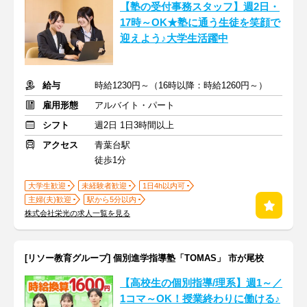
【塾の受付事務スタッフ】週2日・
17時～OK★塾に通う生徒を笑顔で
迎えよう♪大学生活躍中
給与
時給1230円～（16時以降：時給1260円～）
雇用形態
アルバイト・パート
シフト
週2日 1日3時間以上
アクセス
青葉台駅
徒歩1分
大学生歓迎
未経験者歓迎
1日4h以内可
主婦(夫)歓迎
駅から5分以内
株式会社栄光の求人一覧を見る
[リソー教育グループ] 個別進学指導塾「TOMAS」 市が尾校
【高校生の個別指導/理系】週1～／
1コマ～OK！授業終わりに働ける♪