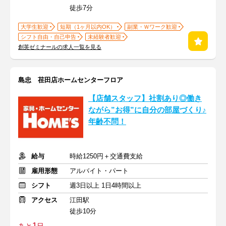
徒歩7分
大学生歓迎
短期（1ヶ月以内OK）
副業・Ｗワーク歓迎
シフト自由・自己申告
未経験者歓迎
創英ゼミナールの求人一覧を見る
島忠 荏田店ホームセンターフロア
【店舗スタッフ】社割あり◎働き
ながら”お得”に自分の部屋づくり♪
年齢不問！
給与
時給1250円＋交通費支給
雇用形態
アルバイト・パート
シフト
週3日以上 1日4時間以上
アクセス
江田駅
徒歩10分
1