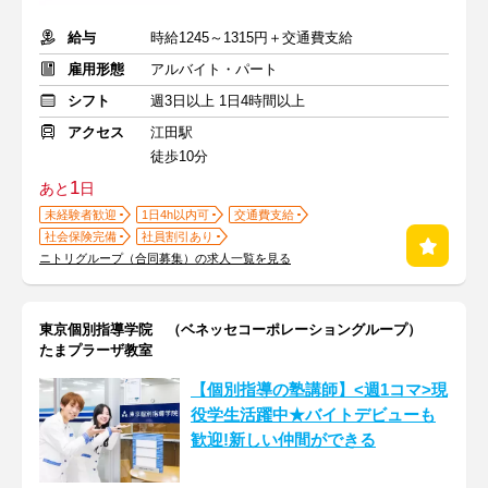
給与
時給1245～1315円＋交通費支給
雇用形態
アルバイト・パート
シフト
週3日以上 1日4時間以上
アクセス
江田駅
徒歩10分
1
あと
日
未経験者歓迎
1日4h以内可
交通費支給
社会保険完備
社員割引あり
ニトリグループ（合同募集）の求人一覧を見る
東京個別指導学院 （ベネッセコーポレーショングループ）
たまプラーザ教室
【個別指導の塾講師】<週1コマ>現
役学生活躍中★バイトデビューも
歓迎!新しい仲間ができる