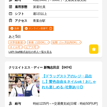
雇用形態
派遣社員
シフト
週1日以上
アクセス
青葉台駅
急募
オンライン面接可
5
あと
日
大学生歓迎
単発（1日OK）
短期（1ヶ月以内OK）
ネイル可
ピアス可
LAPI-Staff株式会社の求人一覧を見る
クリエイトエス・ディー 新鴨志田店 【0474】
【ドラッグストアのレジ・品出
し】髪色自由＆ネイルok！おしゃ
れも楽しめる♪社割あり◎
給与
時給1225円～+交通費支給[日曜：時給50円UP]