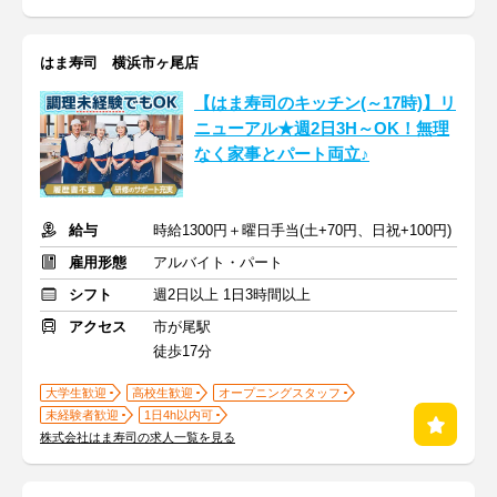
はま寿司 横浜市ヶ尾店
【はま寿司のキッチン(～17時)】リ
ニューアル★週2日3H～OK！無理
なく家事とパート両立♪
給与
時給1300円＋曜日手当(土+70円、日祝+100円)
雇用形態
アルバイト・パート
シフト
週2日以上 1日3時間以上
アクセス
市が尾駅
徒歩17分
大学生歓迎
高校生歓迎
オープニングスタッフ
未経験者歓迎
1日4h以内可
株式会社はま寿司の求人一覧を見る