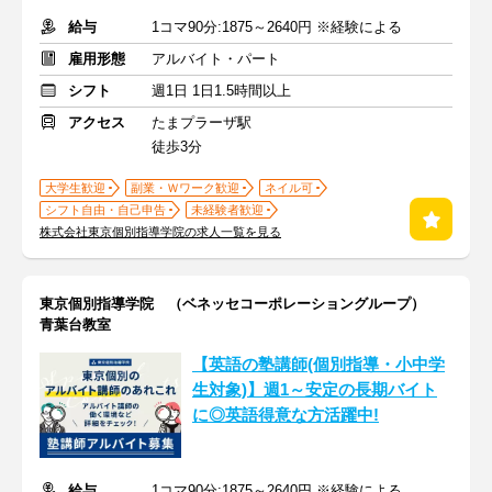
給与
1コマ90分:1875～2640円 ※経験による
雇用形態
アルバイト・パート
シフト
週1日 1日1.5時間以上
アクセス
たまプラーザ駅
徒歩3分
大学生歓迎
副業・Ｗワーク歓迎
ネイル可
シフト自由・自己申告
未経験者歓迎
株式会社東京個別指導学院の求人一覧を見る
東京個別指導学院 （ベネッセコーポレーショングループ）
青葉台教室
【英語の塾講師(個別指導・小中学
生対象)】週1～安定の長期バイト
に◎英語得意な方活躍中!
給与
1コマ90分:1875～2640円 ※経験による