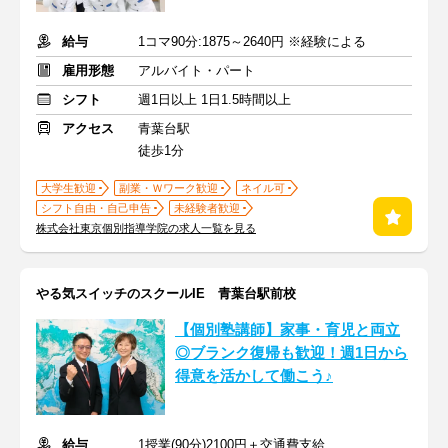
給与
1コマ90分:1875～2640円 ※経験による
雇用形態
アルバイト・パート
シフト
週1日以上 1日1.5時間以上
アクセス
青葉台駅
徒歩1分
大学生歓迎
副業・Ｗワーク歓迎
ネイル可
シフト自由・自己申告
未経験者歓迎
株式会社東京個別指導学院の求人一覧を見る
やる気スイッチのスクールIE 青葉台駅前校
【個別塾講師】家事・育児と両立
◎ブランク復帰も歓迎！週1日から
得意を活かして働こう♪
給与
1授業(90分)2100円＋交通費支給