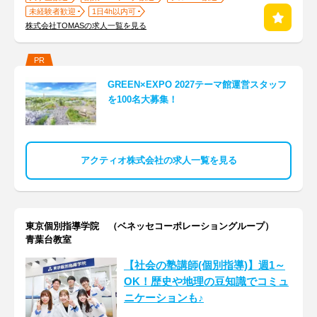
未経験者歓迎
1日4h以内可
株式会社TOMASの求人一覧を見る
PR
GREEN×EXPO 2027テーマ館運営スタッフ
を100名大募集！
アクティオ株式会社の求人一覧を見る
東京個別指導学院 （ベネッセコーポレーショングループ）
青葉台教室
【社会の塾講師(個別指導)】週1～
OK！歴史や地理の豆知識でコミュ
ニケーションも♪