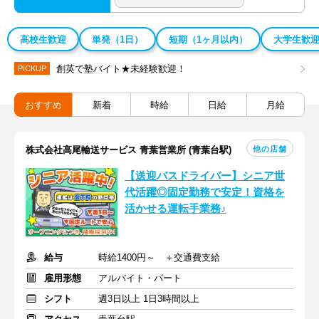
高校生歓迎
単発（1日）
短期（1ヶ月以内）
大学生歓
創英で塾バイト★未経験歓迎！
PICKUP
おすすめ
新着
時給
日給
月給
他の店舗
株式会社高尾輸送サービス 青葉営業所 (青葉台駅)
【送迎バスドライバー】シニア世
代活躍◎固定勤務で安定！資格を
活かせる運転手業務♪
給与
時給1400円～ ＋交通費支給
雇用形態
アルバイト・パート
シフト
週3日以上 1日3時間以上