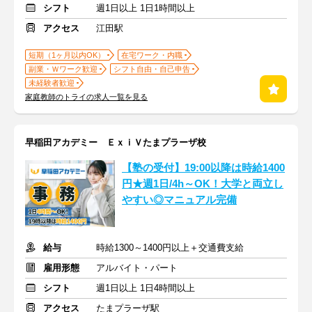
シフト
週1日以上 1日1時間以上
アクセス
江田駅
短期（1ヶ月以内OK）
在宅ワーク・内職
副業・Ｗワーク歓迎
シフト自由・自己申告
未経験者歓迎
家庭教師のトライの求人一覧を見る
早稲田アカデミー ＥｘｉＶたまプラーザ校
【塾の受付】19:00以降は時給1400
円★週1日/4h～OK！大学と両立し
やすい◎マニュアル完備
給与
時給1300～1400円以上＋交通費支給
雇用形態
アルバイト・パート
シフト
週1日以上 1日4時間以上
アクセス
たまプラーザ駅