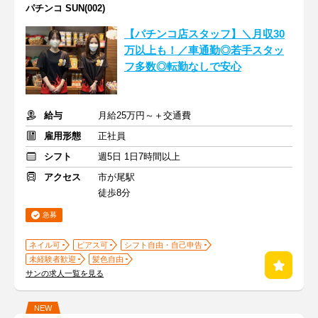
パチンコ SUN(002)
【パチンコ店スタッフ】＼月収30
万以上も！／車通勤◎若手スタッ
フ多数◎転勤なしで安心
給与
月給25万円～＋交通費
雇用形態
正社員
シフト
週5日 1日7時間以上
アクセス
市が尾駅
徒歩8分
急募
ネイル可
ピアス可
シフト自由・自己申告
未経験者歓迎
髪色自由
サンの求人一覧を見る
NEW