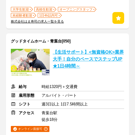
大学生歓迎
高校生歓迎
オープニングスタッフ
未経験者歓迎
1日4h以内可
株式会社はま寿司の求人一覧を見る
グッドタイムホーム・青葉台[050]
【生活サポート】<無資格OK>業界
大手！自分のペースでステップUP
★1日4時間～
給与
時給1320円＋交通費
雇用形態
アルバイト・パート
シフト
週3日以上 1日7.5時間以上
アクセス
青葉台駅
徒歩18分
オンライン面接可