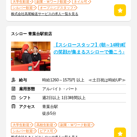
大学生歓迎
副業・Ｗワーク歓迎
ネイル可
シルバー歓迎
オープニングスタッフ
株式会社高尾輸送サービスの求人一覧を見る
スシロー 青葉台駅前店
【スシロースタッフ】(朝～14時)町
の笑顔が集まるスシローで働こう♪
給与
時給1260～1575円 以上 ≪土日祝は時給UP≫
雇用形態
アルバイト・パート
シフト
週2日以上 1日3時間以上
アクセス
青葉台駅
徒歩5分
大学生歓迎
高校生歓迎
副業・Ｗワーク歓迎
シルバー歓迎
ピアス可