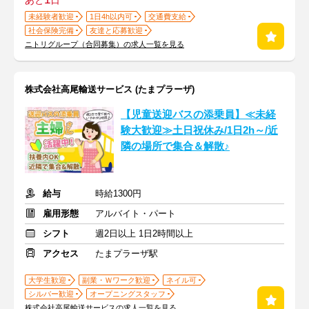
あと
日
未経験者歓迎
1日4h以内可
交通費支給
社会保険完備
友達と応募歓迎
ニトリグループ（合同募集）の求人一覧を見る
株式会社高尾輸送サービス (たまプラーザ)
【児童送迎バスの添乗員】≪未経
験大歓迎≫土日祝休み/1日2h～/近
隣の場所で集合＆解散♪
給与
時給1300円
雇用形態
アルバイト・パート
シフト
週2日以上 1日2時間以上
アクセス
たまプラーザ駅
大学生歓迎
副業・Ｗワーク歓迎
ネイル可
シルバー歓迎
オープニングスタッフ
株式会社高尾輸送サービスの求人一覧を見る