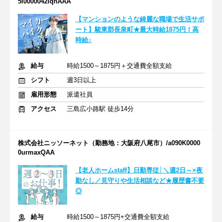
5i0000042lqnAAA
【マンションのような綺麗な職場で生活サポ
ート】駿東郡長泉町★最大時給1875円！高
時給♪
給与
時給1500～1875円＋交通費全額支給
シフト
週3日以上
雇用形態
派遣社員
アクセス
三島広小路駅 徒歩14分
株式会社ニッソーネット（勤務地：大阪府八尾市）/a090K0000
0urmaxQAA
【老人ホームstaff】日勤専従│＼週2日～×夜
勤なし／見守りや生活相談など★履歴書不要
◎
給与
時給1500～1875円+交通費全額支給