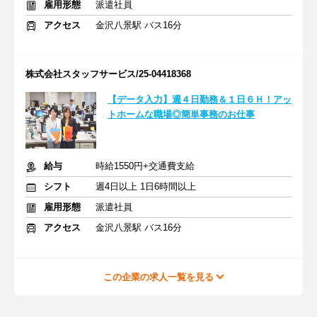
雇用形態
派遣社員
アクセス
金沢八景駅 バス16分
株式会社スタッフサービス/25-04418368
【データ入力】週４日勤務＆１日６Ｈ！アッ
トホームな職場◎簡単事務のお仕事
給与
時給1550円+交通費支給
シフト
週4日以上 1日6時間以上
雇用形態
派遣社員
アクセス
金沢八景駅 バス16分
この企業の求人一覧を見る