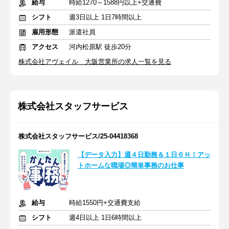
給与
時給1270～1588円以上+交通費
シフト
週3日以上 1日7時間以上
雇用形態
派遣社員
アクセス
河内松原駅 徒歩20分
株式会社アヴェイル 大阪営業所の求人一覧を見る
株式会社スタッフサービス
株式会社スタッフサービス/25-04418368
【データ入力】週４日勤務＆１日６Ｈ！アッ
トホームな職場◎簡単事務のお仕事
給与
時給1550円+交通費支給
シフト
週4日以上 1日6時間以上