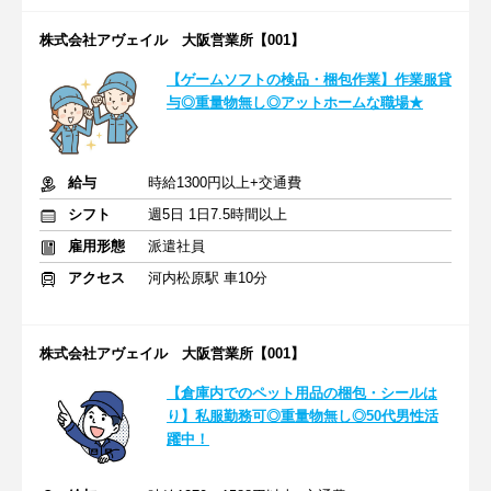
株式会社アヴェイル 大阪営業所【001】
【ゲームソフトの検品・梱包作業】作業服貸
与◎重量物無し◎アットホームな職場★
給与
時給1300円以上+交通費
シフト
週5日 1日7.5時間以上
雇用形態
派遣社員
アクセス
河内松原駅 車10分
株式会社アヴェイル 大阪営業所【001】
【倉庫内でのペット用品の梱包・シールは
り】私服勤務可◎重量物無し◎50代男性活
躍中！