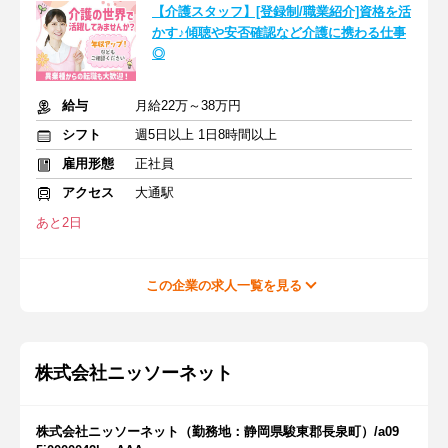
【介護スタッフ】[登録制/職業紹介]資格を活
かす♪傾聴や安否確認など介護に携わる仕事
◎
給与
月給22万～38万円
シフト
週5日以上 1日8時間以上
雇用形態
正社員
アクセス
大通駅
あと2日
この企業の求人一覧を見る
株式会社ニッソーネット
株式会社ニッソーネット（勤務地：静岡県駿東郡長泉町）/a09