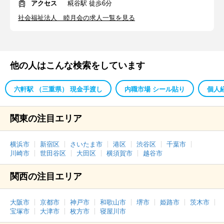
アクセス
糀谷駅 徒歩6分
社会福祉法人 睦月会の求人一覧を見る
他の人はこんな検索をしています
六軒駅 （三重県） 現金手渡し
内職市場 シール貼り
個人
関東の注目エリア
横浜市
新宿区
さいたま市
港区
渋谷区
千葉市
川崎市
世田谷区
大田区
横須賀市
越谷市
関西の注目エリア
大阪市
京都市
神戸市
和歌山市
堺市
姫路市
茨木市
宝塚市
大津市
枚方市
寝屋川市