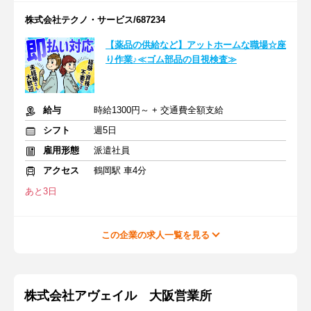
株式会社テクノ・サービス/687234
【薬品の供給など】アットホームな職場☆座
り作業♪≪ゴム部品の目視検査≫
給与
時給1300円～ + 交通費全額支給
シフト
週5日
雇用形態
派遣社員
アクセス
鶴岡駅 車4分
あと3日
この企業の求人一覧を見る
株式会社アヴェイル 大阪営業所