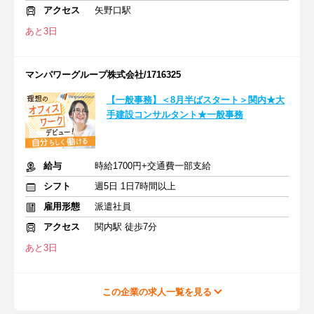
アクセス
矢野口駅
あと3日
マンパワーグループ株式会社/1716325
【一般事務】＜8月半ばスタート＞関内★大
手建設コンサルタント★一般事務
給与
時給1700円+交通費一部支給
シフト
週5日 1日7時間以上
雇用形態
派遣社員
アクセス
関内駅 徒歩7分
あと3日
この企業の求人一覧を見る