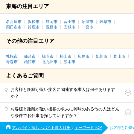
東海の注目エリア
名古屋市
浜松市
静岡市
富士市
沼津市
岐阜市
四日市市
鈴鹿市
豊橋市
安城市
一宮市
その他の注目エリア
札幌市
仙台市
福岡市
松山市
広島市
旭川市
郡山市
青森市
函館市
北九州市
熊本市
よくあるご質問
お客様と距離が近い接客に関連する求人は何件あります
か？
お客様と距離が近い接客の求人に興味のある他の人はどん
な条件でお仕事を探していますか？
アルバイト探し・バイト求人TOP
キーワードTOP
お客様と距離