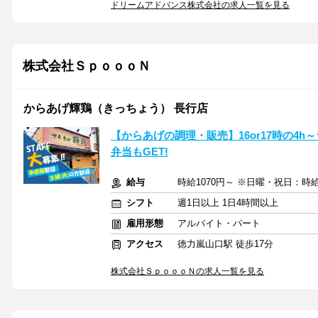
ドリームアドバンス株式会社の求人一覧を見る
株式会社ＳｐｏｏｏＮ
からあげ輝鶏（きっちょう） 長行店
【からあげの調理・販売】16or17時の4
弁当もGET!
給与
時給1070円～ ※日曜・祝日：時給
シフト
週1日以上 1日4時間以上
雇用形態
アルバイト・パート
アクセス
徳力嵐山口駅 徒歩17分
株式会社ＳｐｏｏｏＮの求人一覧を見る