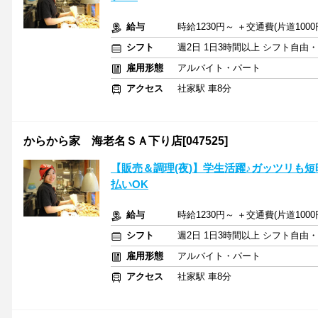
給与
時給1230円～ ＋交通費(片道100
シフト
週2日 1日3時間以上 シフト自由
雇用形態
アルバイト・パート
アクセス
社家駅 車8分
からから家 海老名ＳＡ下り店[047525]
【販売＆調理(夜)】学生活躍♪ガッツリも
払いOK
給与
時給1230円～ ＋交通費(片道100
シフト
週2日 1日3時間以上 シフト自由
雇用形態
アルバイト・パート
アクセス
社家駅 車8分