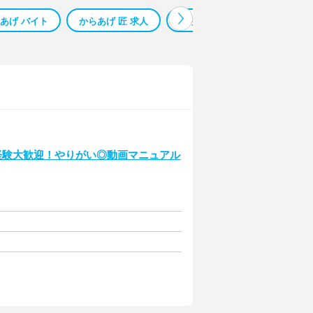
あげ バイト
からあげ 匠 求人
からあげ本舗 下妻
ミュン
経験大歓迎！やりがい◎動画マニュアル