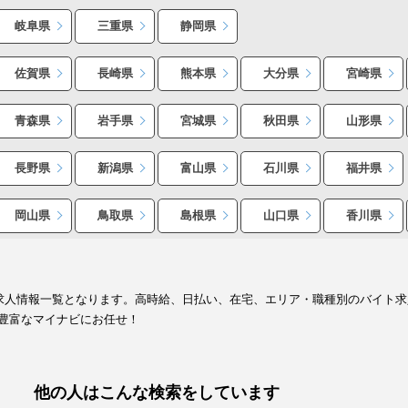
岐阜県
三重県
静岡県
佐賀県
長崎県
熊本県
大分県
宮崎県
青森県
岩手県
宮城県
秋田県
山形県
長野県
新潟県
富山県
石川県
福井県
岡山県
鳥取県
島根県
山口県
香川県
ト求人情報一覧となります。高時給、日払い、在宅、エリア・職種別のバイト
豊富なマイナビにお任せ！
他の人はこんな検索をしています