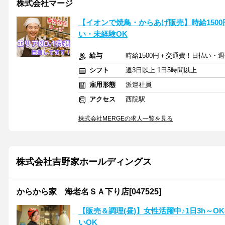
株式会社マージ
【イオンで焼鳥・からあげ販売】時給150
い・未経験OK
給与
時給1500円＋交通費！日払い・週
シフト
週3日以上 1日5時間以上
雇用形態
派遣社員
アクセス
西院駅
株式会社MERGEの求人一覧を見る
株式会社吉野家ホールディングス
からから家 海老名ＳＡ下り店[047525]
【販売＆調理(昼)】女性活躍中♪1日3h～
いOK