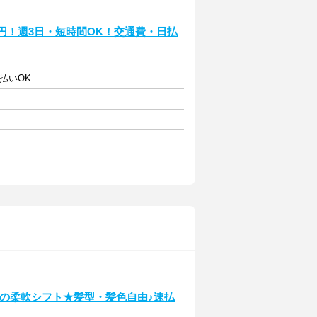
0円！週3日・短時間OK！交通費・日払
払いOK
OKの柔軟シフト★髪型・髪色自由♪速払