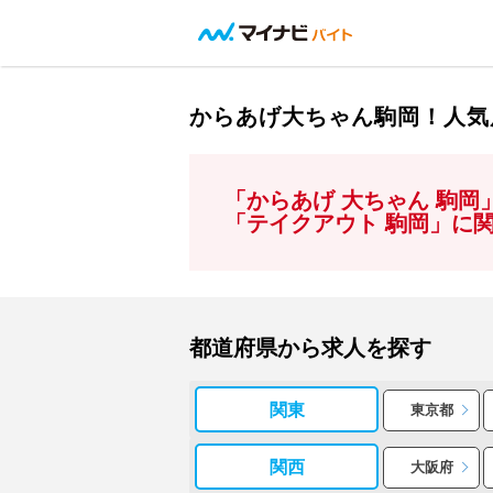
からあげ大ちゃん駒岡！人気
「からあげ 大ちゃん 駒
「テイクアウト 駒岡」に
都道府県から求人を探す
関東
東京都
関西
大阪府