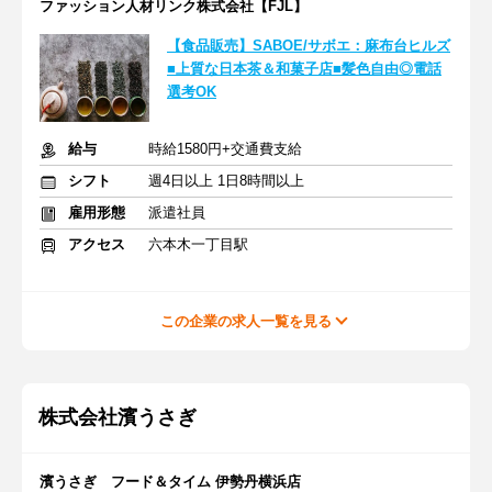
ファッション人材リンク株式会社【FJL】
【食品販売】SABOE/サボエ：麻布台ヒルズ
■上質な日本茶＆和菓子店■髪色自由◎電話
選考OK
給与
時給1580円+交通費支給
シフト
週4日以上 1日8時間以上
雇用形態
派遣社員
アクセス
六本木一丁目駅
この企業の求人一覧を見る
株式会社濱うさぎ
濱うさぎ フード＆タイム 伊勢丹横浜店