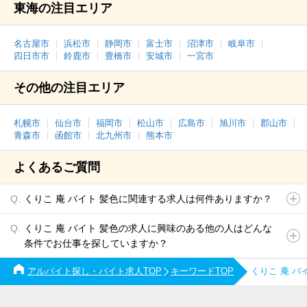
東海の注目エリア
名古屋市
浜松市
静岡市
富士市
沼津市
岐阜市
四日市市
鈴鹿市
豊橋市
安城市
一宮市
その他の注目エリア
札幌市
仙台市
福岡市
松山市
広島市
旭川市
郡山市
青森市
函館市
北九州市
熊本市
よくあるご質問
くりこ 庵 バイト 髪色に関連する求人は何件ありますか？
くりこ 庵 バイト 髪色の求人に興味のある他の人はどんな
条件でお仕事を探していますか？
アルバイト探し・バイト求人TOP
キーワードTOP
くりこ 庵 