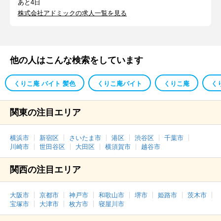
あと4日
株式会社アドミックの求人一覧を見る
他の人はこんな検索をしています
くりこ庵 バイト 髪色
くりこ庵バイト
くりこ庵
く
関東の注目エリア
横浜市
新宿区
さいたま市
港区
渋谷区
千葉市
川崎市
世田谷区
大田区
横須賀市
越谷市
関西の注目エリア
大阪市
京都市
神戸市
和歌山市
堺市
姫路市
茨木市
宝塚市
大津市
枚方市
寝屋川市