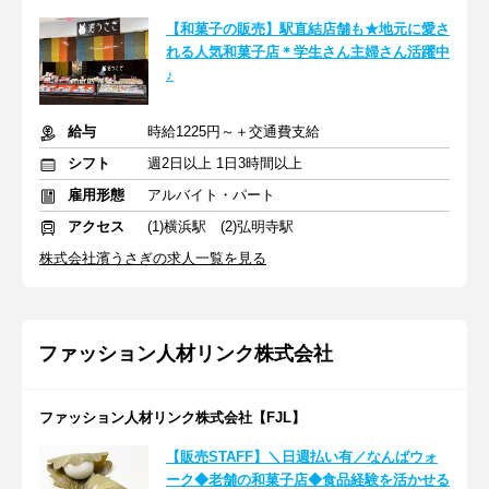
【和菓子の販売】駅直結店舗も★地元に愛さ
れる人気和菓子店＊学生さん主婦さん活躍中
♪
給与
時給1225円～＋交通費支給
シフト
週2日以上 1日3時間以上
雇用形態
アルバイト・パート
アクセス
(1)横浜駅 (2)弘明寺駅
株式会社濱うさぎの求人一覧を見る
ファッション人材リンク株式会社
ファッション人材リンク株式会社【FJL】
【販売STAFF】＼日週払い有／なんばウォ
ーク◆老舗の和菓子店◆食品経験を活かせる