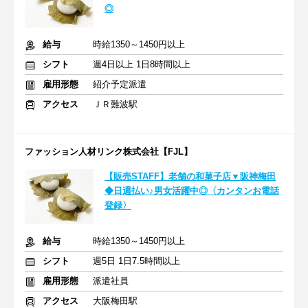
◎
給与
時給1350～1450円以上
シフト
週4日以上 1日8時間以上
雇用形態
紹介予定派遣
アクセス
ＪＲ難波駅
ファッション人材リンク株式会社【FJL】
【販売STAFF】老舗の和菓子店▼阪神梅田
◆日週払い♪男女活躍中◎〈カンタンお電話
登録〉
給与
時給1350～1450円以上
シフト
週5日 1日7.5時間以上
雇用形態
派遣社員
アクセス
大阪梅田駅