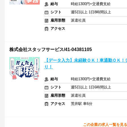
給与
時給1300円+交通費支給
シフト
週5日以上 1日8時間以上
雇用形態
派遣社員
アクセス
株式会社スタッフサービス/41-04381105
【データ入力】未経験ＯＫ！車通勤ＯＫ！
り！
給与
時給1300円+交通費支給
シフト
週5日以上 1日6時間以上
雇用形態
派遣社員
アクセス
荒井駅 車6分
この企業の求人一覧を見