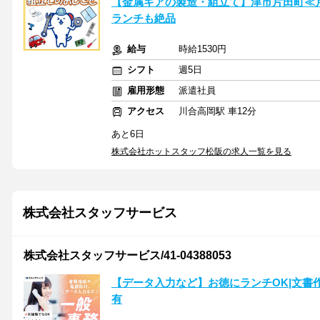
【金属ギアの製造・組立て】津市片田町≪月
ランチも絶品
給与
時給1530円
シフト
週5日
雇用形態
派遣社員
アクセス
川合高岡駅 車12分
あと6日
株式会社ホットスタッフ松阪の求人一覧を見る
株式会社スタッフサービス
株式会社スタッフサービス/41-04388053
【データ入力など】お徳にランチOK|文書作
有