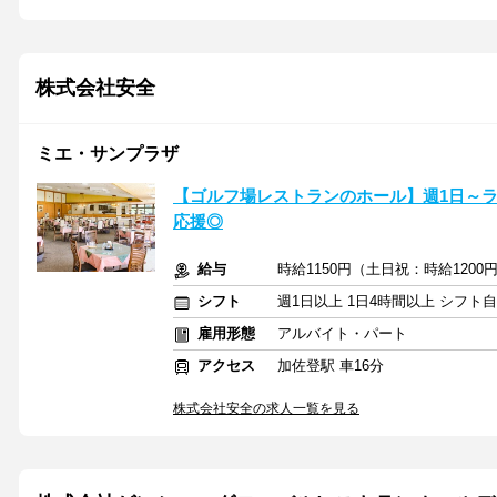
株式会社安全
ミエ・サンプラザ
【ゴルフ場レストランのホール】週1日～ラ
応援◎
給与
時給1150円（土日祝：時給120
シフト
週1日以上 1日4時間以上 シフト
雇用形態
アルバイト・パート
アクセス
加佐登駅 車16分
株式会社安全の求人一覧を見る