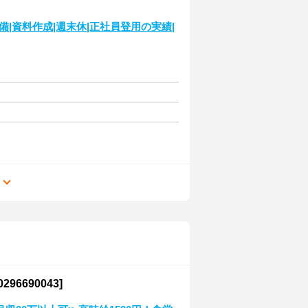
|資料作成|週末休|正社員登用の実績|
る
6690043]