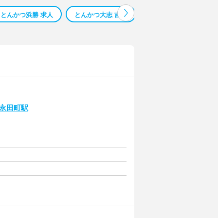
とんかつ浜勝 求人
とんかつ大志 吉岡
とんかつ屋 バイト
|永田町駅