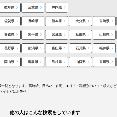
岐阜県
三重県
静岡県
佐賀県
長崎県
熊本県
大分県
宮崎県
青森県
岩手県
宮城県
秋田県
山形県
長野県
新潟県
富山県
石川県
福井県
岡山県
鳥取県
島根県
山口県
香川県
情報一覧となります。高時給、日払い、在宅、エリア・職種別のバイト求人な
マイナビにお任せ！
他の人はこんな検索をしています