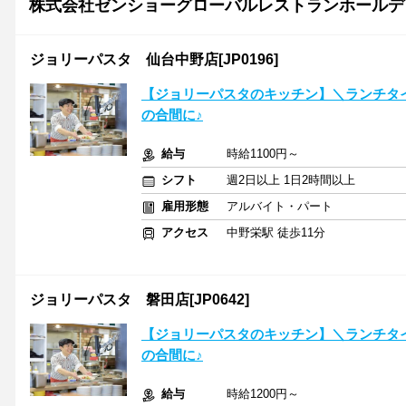
株式会社ゼンショーグローバルレストランホールデ
ジョリーパスタ 仙台中野店[JP0196]
【ジョリーパスタのキッチン】＼ランチタイ
の合間に♪
給与
時給1100円～
シフト
週2日以上 1日2時間以上
雇用形態
アルバイト・パート
アクセス
中野栄駅 徒歩11分
ジョリーパスタ 磐田店[JP0642]
【ジョリーパスタのキッチン】＼ランチタイ
の合間に♪
給与
時給1200円～