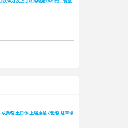
収30万以上可≫高時給1530円！食堂
成業務|土日休|上場企業で勤務|駐車場