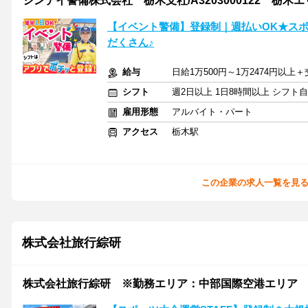
シンテイ警備株式会社 栃木支社/A3203000122 栃木
【イベント警備】登録制｜週払いOK★ス
だくさん♪
給与
日給1万500円～1万2474円以上
シフト
週2日以上 1日8時間以上 シフト
雇用形態
アルバイト・パート
アクセス
栃木駅
この企業の求人一覧を見
株式会社旅行綜研
株式会社旅行綜研 ※勤務エリア：中部国際空港エリア