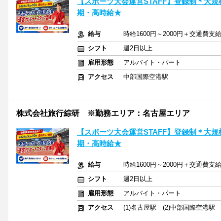
【スポーツ大会運営STAFF】登録制＊大
期・高時給★
給与
時給1600円～2000円＋交通費支
シフト
週2日以上
雇用形態
アルバイト・パート
アクセス
中部国際空港駅
株式会社旅行綜研 ※勤務エリア：名古屋エリア
【スポーツ大会運営STAFF】登録制＊大
期・高時給★
給与
時給1600円～2000円＋交通費支
シフト
週2日以上
雇用形態
アルバイト・パート
アクセス
(1)名古屋駅 (2)中部国際空港駅 