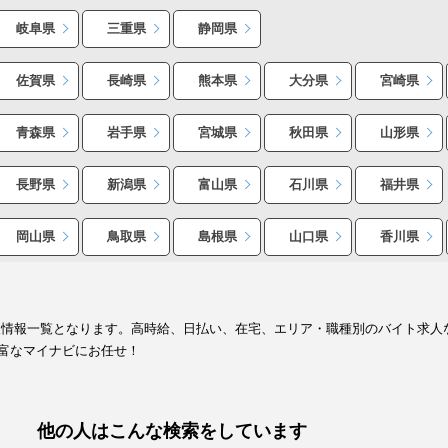
岐阜県
三重県
静岡県
佐賀県
長崎県
熊本県
大分県
宮崎県
青森県
岩手県
宮城県
秋田県
山形県
長野県
新潟県
富山県
石川県
福井県
岡山県
鳥取県
島根県
山口県
香川県
人情報一覧となります。高時給、日払い、在宅、エリア・職種別のバイト求人
富なマイナビにお任せ！
他の人はこんな検索をしています