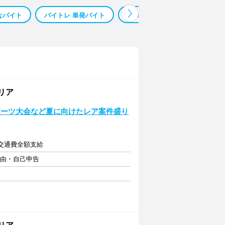
なバイト
バイトレ 単発バイト
深夜バイト 楽なバイト
在
エリア
ポーツ大会など夏に向けたレア案件盛り
＋交通費全額支給
自由・自己申告