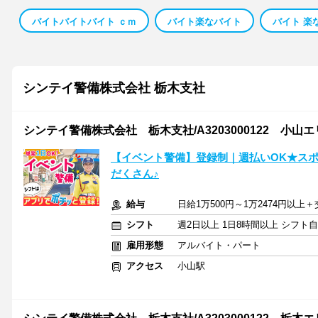
バイトバイトバイト ｃｍ
バイト楽なバイト
バイト 楽
シンテイ警備株式会社 栃木支社
シンテイ警備株式会社 栃木支社/A3203000122 小山
【イベント警備】登録制｜週払いOK★ス
だくさん♪
給与
日給1万500円～1万2474円以上
シフト
週2日以上 1日8時間以上 シフト
雇用形態
アルバイト・パート
アクセス
小山駅