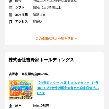
給与
時給1100～1250円+交通費支給
シフト
週5日 1日6時間以上
雇用形態
派遣社員
アクセス
屋島駅
この企業の求人一覧を見る
株式会社吉野家ホールディングス
吉野家 高松屋島店[062587]
【吉野家スタッフ(昼)】まるでカフェ!!お洒
落なお店♪女性活躍中★髪色も自由◎速払い
OK★
給与
時給1050円～