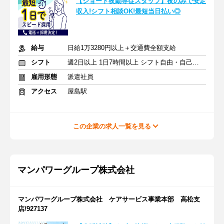
【ショート夜勤専従スタッフ】夜のみで安定
収入!シフト相談OK!最短当日払い◎
給与
日給1万3280円以上＋交通費全額支給
シフト
週2日以上 1日7時間以上 シフト自由・自己申告
雇用形態
派遣社員
アクセス
屋島駅
この企業の求人一覧を見る
マンパワーグループ株式会社
マンパワーグループ株式会社 ケアサービス事業本部 高松支
店/927137