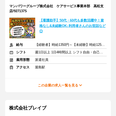
マンパワーグループ株式会社 ケアサービス事業本部 高松支
店/927137S
【看護助手】50代・60代も多数活躍中！資
格なし&未経験OK♪利用者さんのお世話など
◎
給与
【経験者】時給1350円～【未経験】時給1250円～ ※交通費全額
シフト
週1日以上 1日4時間以上 シフト自由・自己申告
雇用形態
派遣社員
アクセス
屋島駅
この企業の求人一覧を見る
株式会社ブレイブ