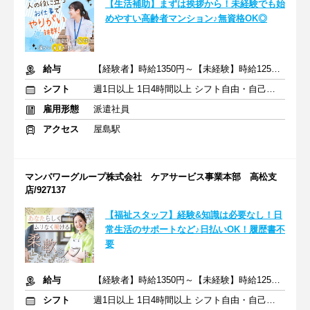
【生活補助】まずは挨拶から！未経験でも始
めやすい高齢者マンション♪無資格OK◎
給与
【経験者】時給1350円～【未経験】時給1250円～ ※交通費全額
シフト
週1日以上 1日4時間以上 シフト自由・自己申告
雇用形態
派遣社員
アクセス
屋島駅
マンパワーグループ株式会社 ケアサービス事業本部 高松支
店/927137
【福祉スタッフ】経験&知識は必要なし！日
常生活のサポートなど♪日払いOK！履歴書不
要
給与
【経験者】時給1350円～【未経験】時給1250円～ ※交通費全額
シフト
週1日以上 1日4時間以上 シフト自由・自己申告