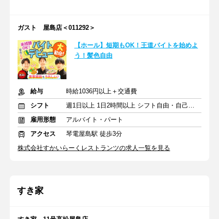
ガスト 屋島店＜011292＞
【ホール】短期もOK！王道バイトを始めよ
う！髪色自由
給与
時給1036円以上＋交通費
シフト
週1日以上 1日2時間以上 シフト自由・自己申告
雇用形態
アルバイト・パート
アクセス
琴電屋島駅 徒歩3分
株式会社すかいらーくレストランツの求人一覧を見る
すき家