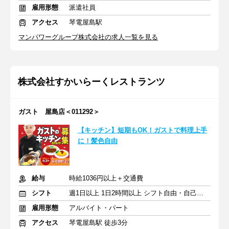
雇用形態
派遣社員
アクセス
琴電屋島駅
マンパワーグループ株式会社の求人一覧を見る
株式会社すかいらーくレストランツ
ガスト 屋島店＜011292＞
【キッチン】短期もOK！ガストで料理上手
に！髪色自由
給与
時給1036円以上＋交通費
シフト
週1日以上 1日2時間以上 シフト自由・自己申告
雇用形態
アルバイト・パート
アクセス
琴電屋島駅 徒歩3分