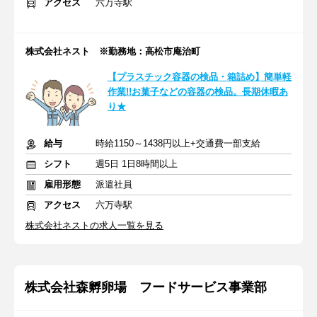
アクセス
六万寺駅
株式会社ネスト ※勤務地：高松市庵治町
【プラスチック容器の検品・箱詰め】簡単軽
作業!!お菓子などの容器の検品。長期休暇あ
り★
給与
時給1150～1438円以上+交通費一部支給
シフト
週5日 1日8時間以上
雇用形態
派遣社員
アクセス
六万寺駅
株式会社ネストの求人一覧を見る
株式会社森孵卵場 フードサービス事業部