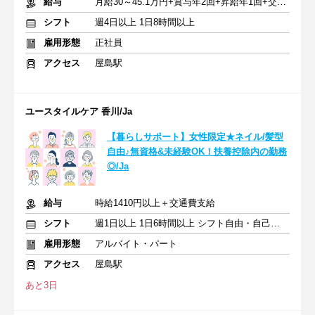
給与
月給30～45.1万円+賞与年2回+昇給年1回+交通費全額
シフト
週4日以上 1日8時間以上
雇用形態
正社員
アクセス
屋島駅
ユースタイルケア 香川/Ja
【暮らしサポート】女性限定★ネイル/髪型
自由♪無資格&未経験OK！扶養控除内の勤務
◎/Ja
給与
時給1410円以上＋交通費支給
シフト
週1日以上 1日6時間以上 シフト自由・自己申告
雇用形態
アルバイト・パート
アクセス
屋島駅
あと3日