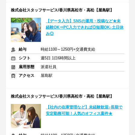
株式会社スタッフサービス/香川県高松市・高松【屋島駅】
【データ入力】SNSの運用・投稿など★未
経験OK⇒PC入力できれば◎短期OK♪土日休
み◎
給与
時給1100～1250円+交通費支給
シフト
週5日 1日6時間以上
雇用形態
派遣社員
アクセス
屋島駅
株式会社スタッフサービス/香川県高松市・高松【屋島駅】
【社内の在庫管理など】未経験歓迎♪長期で
安定勤務可能！人気のオフィス案件★