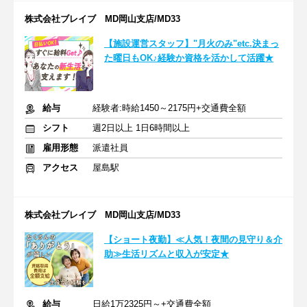
株式会社ブレイブ MD岡山支店/MD33
【施設運営スタッフ】"月火のみ"etc.決まっ
た曜日もOK♪経験か資格を活かして活躍★
給与
経験者:時給1450～2175円+交通費全額
シフト
週2日以上 1日6時間以上
雇用形態
派遣社員
アクセス
屋島駅
株式会社ブレイブ MD岡山支店/MD33
【ショート夜勤】≪人気！夜間の見守り＆介
助≫生活リズムと収入が安定★
給与
日給1万2325円～+交通費全額