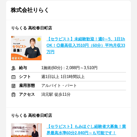
株式会社りらく
りらくる 高松春日町店
【セラピスト】未経験歓迎！週0～5、1日1h
OK！◎最高収入3510円（60分）平均月収33
万円
給与
1施術(60分)：2,088円～3,510円
シフト
週1日以上 1日1時間以上
雇用形態
アルバイト・パート
アクセス
潟元駅 徒歩11分
りらくる 高松春日町店
【セラピスト】もみほぐし経験者大募集！業
界最高水準60分2,840円～も可能です！