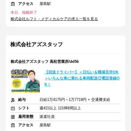
アクセス
屋島駅
本日、掲載終了
株式会社ルフト・メディカルケアの求人一覧を見る
株式会社アズスタッフ
株式会社アズスタッフ 高松営業所/dd56
【回送ドライバー】＜日払い＆職場見学OK
＞いろんな車に乗れる車両配送◎電話登録O
K！
給与
日給1万4175円～1万7719円 + 交通費支給
シフト
週4日以上 1日8時間以上
雇用形態
派遣社員
アクセス
屋島駅