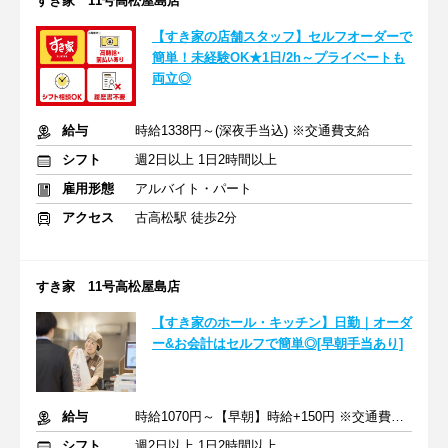
すき家 11号高松屋島店
【すき家の店舗スタッフ】セルフオーダーで
簡単！未経験OK★1日/2h～プライベートも
両立◎
給与
時給1338円～(深夜手当込) ※交通費支給
シフト
週2日以上 1日2時間以上
雇用形態
アルバイト・パート
アクセス
古高松駅 徒歩2分
すき家 11号高松屋島店
【すき家のホール・キッチン】日勤｜オーダ
ー&お会計はセルフで簡単◎[早朝手当あり]
給与
時給1070円～【早朝】時給+150円 ※交通費支給
シフト
週2日以上 1日2時間以上