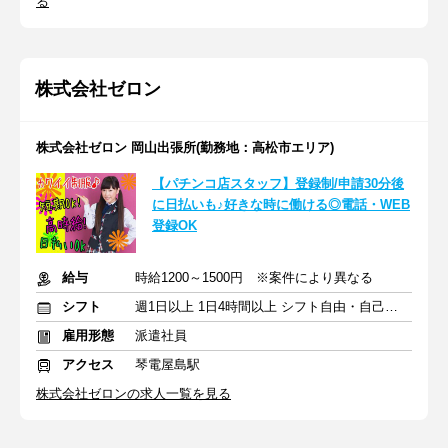
る
株式会社ゼロン
株式会社ゼロン 岡山出張所(勤務地：高松市エリア)
【パチンコ店スタッフ】登録制/申請30分後
に日払いも♪好きな時に働ける◎電話・WEB
登録OK
給与
時給1200～1500円 ※案件により異なる
シフト
週1日以上 1日4時間以上 シフト自由・自己申告
雇用形態
派遣社員
アクセス
琴電屋島駅
株式会社ゼロンの求人一覧を見る