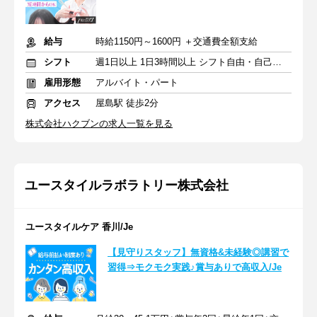
給与
時給1150円～1600円 ＋交通費全額支給
シフト
週1日以上 1日3時間以上 シフト自由・自己申告
雇用形態
アルバイト・パート
アクセス
屋島駅 徒歩2分
株式会社ハクブンの求人一覧を見る
ユースタイルラボラトリー株式会社
ユースタイルケア 香川/Je
【見守りスタッフ】無資格&未経験◎講習で
習得⇒モクモク実践♪賞与ありで高収入/Je