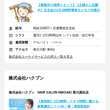
【事務所の清掃スタッフ】《主婦さん活躍
中》月水金の1日1時間⁉簡単モクモク作業◎
給与
時給1040円＋交通費規定支給
シフト
週3日 1日1時間以内 シフト自由・自己申告
雇用形態
アルバイト・パート
アクセス
春日川駅 車9分
株式会社ユーケイサービスの求人一覧を見る
株式会社ハクブン
株式会社ハクブン HAIR SALON IWASAKI 香川高松店
【美容師】1日3時間～スキマ時間に働ける♪
家事優先シフトOK！要：美容師免許