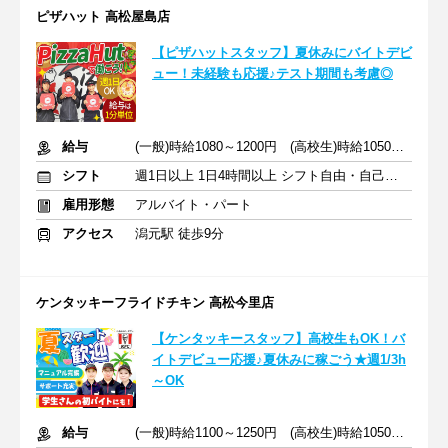
ピザハット 高松屋島店
【ピザハットスタッフ】夏休みにバイトデビ
ュー！未経験も応援♪テスト期間も考慮◎
給与
(一般)時給1080～1200円 (高校生)時給1050円～
シフト
週1日以上 1日4時間以上 シフト自由・自己申告
雇用形態
アルバイト・パート
アクセス
潟元駅 徒歩9分
ケンタッキーフライドチキン 高松今里店
【ケンタッキースタッフ】高校生もOK！バ
イトデビュー応援♪夏休みに稼ごう★週1/3h
～OK
給与
(一般)時給1100～1250円 (高校生)時給1050円～