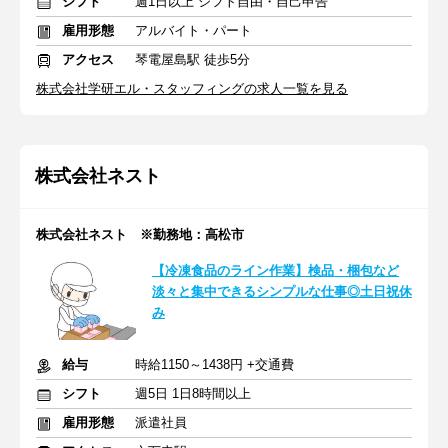
シフト
週1日以上 シフト自由・自己申告
雇用形態
アルバイト・パート
アクセス
琴電屋島駅 徒歩5分
株式会社学研エル・スタッフィングの求人一覧を見る
株式会社ネスト
株式会社ネスト ※勤務地：高松市
【冷凍食品のライン作業】検品・梱包など
淡々と集中できるシンプルな仕事◎土日祝休
み
給与
時給1150～1438円 +交通費
シフト
週5日 1日8時間以上
雇用形態
派遣社員