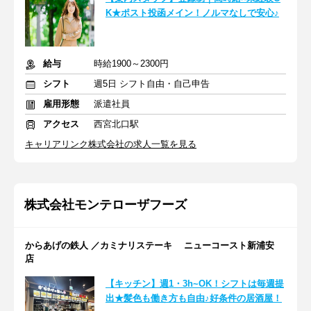
K★ポスト投函メイン！ノルマなしで安心♪
給与
時給1900～2300円
シフト
週5日 シフト自由・自己申告
雇用形態
派遣社員
アクセス
西宮北口駅
キャリアリンク株式会社の求人一覧を見る
株式会社モンテローザフーズ
からあげの鉄人 ／カミナリステーキ ニューコースト新浦安
店
【キッチン】週1・3h~OK！シフトは毎週提
出★髪色も働き方も自由♪好条件の居酒屋！