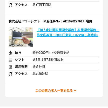
アクセス
谷町四丁目駅
株式会社パワーシフト ※お仕事No：AD1020277617_増田
【個人宅訪問家屋調査業務】家屋調査業務・
男女応募可！2000円新規ノルマ無し高時給♪
給与
時給2000円～+交通費支給
シフト
週5日 1日7.5時間以上
雇用形態
派遣社員
アクセス
烏丸御池駅
この企業の求人一覧を見る