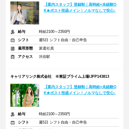
【案内スタッフ】登録制｜高時給×未経験O
K★ポスト投函メイン！ノルマなしで安心♪
給与
時給2100～2350円
シフト
週5日 シフト自由・自己申告
雇用形態
派遣社員
アクセス
渋谷駅
キャリアリンク株式会社 ※東証プライム上場/JFP143813
【案内スタッフ】登録制｜高時給×未経験O
K★ポスト投函メイン！ノルマなしで安心♪
給与
時給2100～2350円
シフト
週5日 シフト自由・自己申告