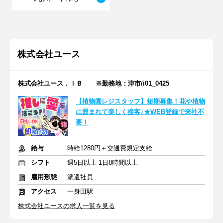
株式会社ユース
株式会社ユース．ＩＢ ※勤務地：津市/i01_0425
【植物園レジスタッフ】短期募集！花や植物
に囲まれて楽しく接客♪★WEB登録で来社不
要！
給与
時給1280円＋交通費規定支給
シフト
週5日以上 1日8時間以上
雇用形態
派遣社員
アクセス
一身田駅
株式会社ユースの求人一覧を見る