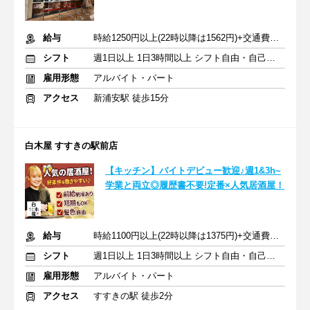
給与
時給1250円以上(22時以降は1562円)+交通費規定内支給
シフト
週1日以上 1日3時間以上 シフト自由・自己申告
雇用形態
アルバイト・パート
アクセス
新浦安駅 徒歩15分
白木屋 すすきの駅前店
【キッチン】バイトデビュー歓迎♪週1&3h~
学業と両立◎履歴書不要!定番×人気居酒屋！
給与
時給1100円以上(22時以降は1375円)+交通費規定内支給
シフト
週1日以上 1日3時間以上 シフト自由・自己申告
雇用形態
アルバイト・パート
アクセス
すすきの駅 徒歩2分