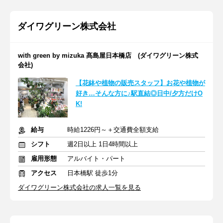
ダイワグリーン株式会社
with green by mizuka 髙島屋日本橋店 (ダイワグリーン株式
会社)
【花鉢や植物の販売スタッフ】お花や植物が
好き…そんな方に♪駅直結◎日中/夕方だけO
K!
給与
時給1226円～＋交通費全額支給
シフト
週2日以上 1日4時間以上
雇用形態
アルバイト・パート
アクセス
日本橋駅 徒歩1分
ダイワグリーン株式会社の求人一覧を見る