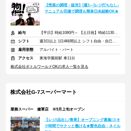
【惣菜の調理・販売】[週3～]レジ打ちなし♪
マニュアル完備で調理も簡単◎未経験OK★
給与
【平日】時給1080円～ 【土日祝】時給1130円～
シフト
週3日以上 1日4時間以上 シフト自由・自己申告
雇用形態
アルバイト・パート
アクセス
東海学園前駅 車11分
株式会社ボトルワールドOKの求人一覧を見る
株式会社G-7スーパーマート
業務スーパー 健軍店 ※9月上旬オープン
【レジ/品出し/青果】オープニング募集!スキ
マ時間でサクッと働ける★髪色自由・ネイル