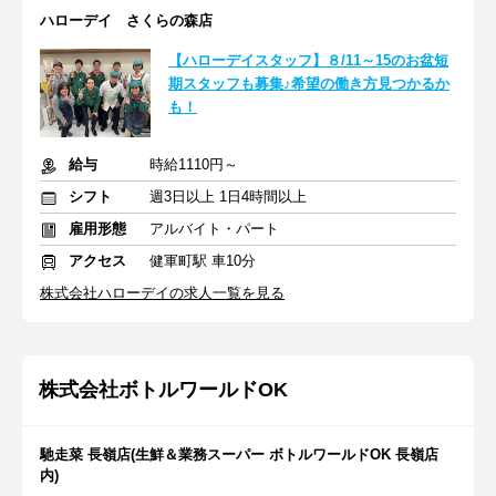
ハローデイ さくらの森店
【ハローデイスタッフ】８/11～15のお盆短
期スタッフも募集♪希望の働き方見つかるか
も！
給与
時給1110円～
シフト
週3日以上 1日4時間以上
雇用形態
アルバイト・パート
アクセス
健軍町駅 車10分
株式会社ハローデイの求人一覧を見る
株式会社ボトルワールドOK
馳走菜 長嶺店(生鮮＆業務スーパー ボトルワールドOK 長嶺店
内)