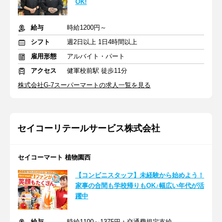
OK!
給与
時給1200円～
シフト
週2日以上 1日4時間以上
雇用形態
アルバイト・パート
アクセス
健軍校前駅 徒歩11分
株式会社G-7スーパーマートの求人一覧を見る
セイコーリテールサービス株式会社
セイコーマート 植物園西
【コンビニスタッフ】未経験から始めよう！
家事の合間も学校帰りもOK♪幅広い年代が活
躍中
給与
時給1100～1375円＋交通費規定支給