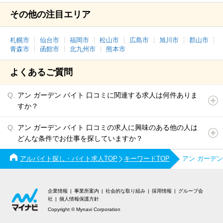
その他の注目エリア
札幌市
仙台市
福岡市
松山市
広島市
旭川市
郡山市
青森市
函館市
北九州市
熊本市
よくあるご質問
アン ガーデン バイト 口コミに関連する求人は何件ありま
すか？
アン ガーデン バイト 口コミの求人に興味のある他の人は
どんな条件でお仕事を探していますか？
アルバイト探し・バイト求人TOP
キーワードTOP
アン ガーデ
企業情報
事業所案内
社会的な取り組み
採用情報
グループ会
社
個人情報保護方針
Copyright © Mynavi Corporation