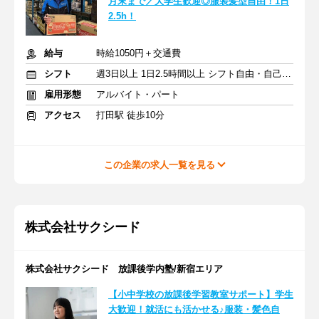
月末まで／大学生歓迎◎服装髪型自由！1日
2.5h！
給与
時給1050円＋交通費
シフト
週3日以上 1日2.5時間以上 シフト自由・自己申告
雇用形態
アルバイト・パート
アクセス
打田駅 徒歩10分
この企業の求人一覧を見る
株式会社サクシード
株式会社サクシード 放課後学内塾/新宿エリア
【小中学校の放課後学習教室サポート】学生
大歓迎！就活にも活かせる♪服装・髪色自