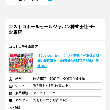
コストコホールセールジャパン株式会社 壬生
倉庫店
コストコ壬生倉庫店
【Costcoスタッフ】レア募集☆+*夏休み期
間の短期募集！未経験時給1570円&週2～勤
務OK♪
給与
時給1570～1962円＋交通費別途支給
シフト
週2日以上 1日4時間以上
雇用形態
アルバイト・パート
アクセス
おもちゃのまち駅 車4分
あと5日