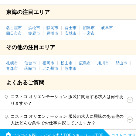
東海の注目エリア
名古屋市
浜松市
静岡市
富士市
沼津市
岐阜市
四日市市
鈴鹿市
豊橋市
安城市
一宮市
その他の注目エリア
札幌市
仙台市
福岡市
松山市
広島市
旭川市
郡山市
青森市
函館市
北九州市
熊本市
よくあるご質問
コストコ オリエンテーション 服装に関連する求人は何件あ
りますか？
コストコ オリエンテーション 服装の求人に興味のある他の
人はどんな条件でお仕事を探していますか？
アルバイト探し・バイト求人TOP
キーワードTOP
コストコ オ