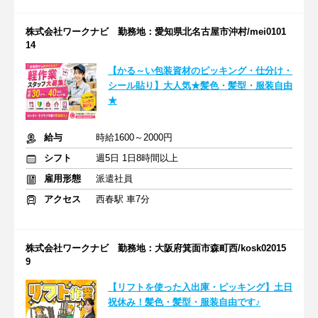
株式会社ワークナビ 勤務地：愛知県北名古屋市沖村/mei0101
14
【かる～い包装資材のピッキング・仕分け・
シール貼り】大人気★髪色・髪型・服装自由
★
給与
時給1600～2000円
シフト
週5日 1日8時間以上
雇用形態
派遣社員
アクセス
西春駅 車7分
株式会社ワークナビ 勤務地：大阪府箕面市森町西/kosk02015
9
【リフトを使った入出庫・ピッキング】土日
祝休み！髪色・髪型・服装自由です♪