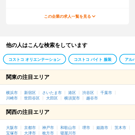
この企業の求人一覧を見る
他の人はこんな検索をしています
コストコ オリエンテーション
コストコ バイト 服装
アル
関東の注目エリア
横浜市
新宿区
さいたま市
港区
渋谷区
千葉市
川崎市
世田谷区
大田区
横須賀市
越谷市
関西の注目エリア
大阪市
京都市
神戸市
和歌山市
堺市
姫路市
茨木市
宝塚市
大津市
枚方市
寝屋川市