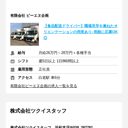
有限会社 ビーエヌ企画
【食品配送ドライバー】職場見学を兼ねたオ
リエンテーションの用意あり♪気軽に応募OK
◎
給与
月給26万円～28万円＋各種手当
シフト
週5日以上 1日8時間以上
雇用形態
正社員
アクセス
白老駅 車6分
有限会社ビーエヌ企画の求人一覧を見る
株式会社ツクイスタッフ
株式会社ツクイスタッフ 浜松支店/6028_287781