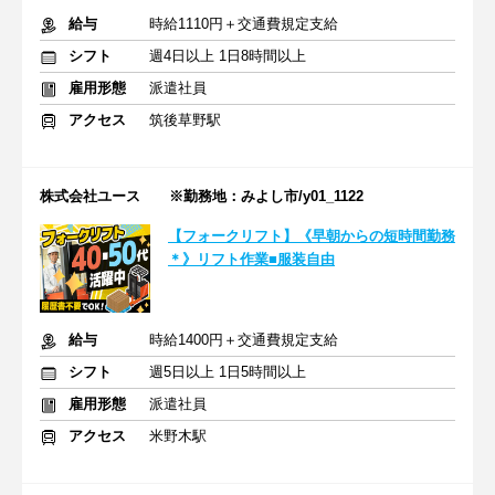
給与
時給1110円＋交通費規定支給
シフト
週4日以上 1日8時間以上
雇用形態
派遣社員
アクセス
筑後草野駅
株式会社ユース ※勤務地：みよし市/y01_1122
【フォークリフト】《早朝からの短時間勤務
＊》リフト作業■服装自由
給与
時給1400円＋交通費規定支給
シフト
週5日以上 1日5時間以上
雇用形態
派遣社員
アクセス
米野木駅