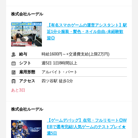
株式会社ルーデル
【有名スマホゲームの運営アシスタント】駅
近1分☆服装・髪色・ネイル自由♪未経験歓
迎◎
給与
時給1600円～+交通費支給(上限2万円)
シフト
週5日 1日8時間以上
雇用形態
アルバイト・パート
アクセス
四ツ谷駅 徒歩1分
あと3日
株式会社ルーデル
【ゲームデバッグ】在宅・フルリモート◎W
EBで選考完結!人気ゲームのテストプレイ★
週5日