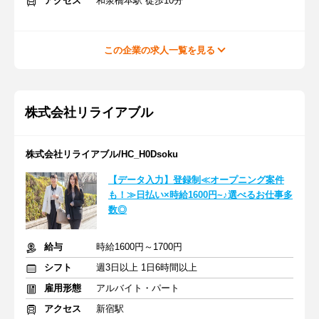
アクセス
和泉橋本駅 徒歩10分
この企業の求人一覧を見る
株式会社リライアブル
株式会社リライアブル/HC_H0Dsoku
【データ入力】登録制≪オープニング案件
も！≫日払い×時給1600円~♪選べるお仕事多
数◎
給与
時給1600円～1700円
シフト
週3日以上 1日6時間以上
雇用形態
アルバイト・パート
アクセス
新宿駅