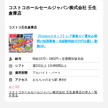
コストコホールセールジャパン株式会社 壬生
倉庫店
コストコ壬生倉庫店
【Costcoスタッフ】レア募集☆+*夏休み期
間の短期募集！未経験時給1570円&週2～勤
務OK♪
給与
時給1570～1962円＋交通費別途支給
シフト
週2日以上 1日4時間以上
雇用形態
アルバイト・パート
アクセス
おもちゃのまち駅 車4分
あと3日
コストコホールセールジャパン株式会社 壬生倉庫店の求人一覧
を見る