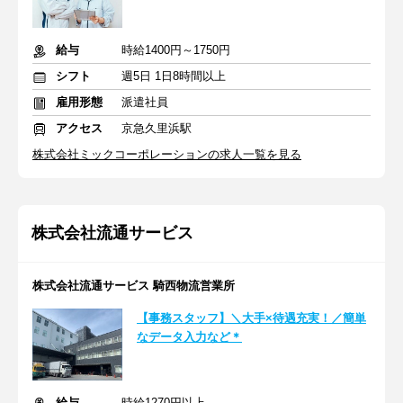
給与
時給1400円～1750円
シフト
週5日 1日8時間以上
雇用形態
派遣社員
アクセス
京急久里浜駅
株式会社ミックコーポレーションの求人一覧を見る
株式会社流通サービス
株式会社流通サービス 騎西物流営業所
【事務スタッフ】＼大手×待遇充実！／簡単
なデータ入力など＊
給与
時給1270円以上