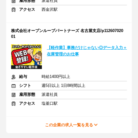
雇用形態
派遣社員
アクセス
西金沢駅
株式会社オープンループパートナーズ 名古屋支店/p112607020
01
【軽作業】事務だけじゃない◎データ入力＋
在庫管理のお仕事
給与
時給1400円以上
シフト
週5日以上 1日8時間以上
雇用形態
派遣社員
アクセス
塩釜口駅
この企業の求人一覧を見る