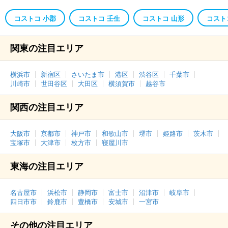
コストコ 小郡
コストコ 壬生
コストコ 山形
コスト
関東の注目エリア
横浜市
新宿区
さいたま市
港区
渋谷区
千葉市
川崎市
世田谷区
大田区
横須賀市
越谷市
関西の注目エリア
大阪市
京都市
神戸市
和歌山市
堺市
姫路市
茨木市
宝塚市
大津市
枚方市
寝屋川市
東海の注目エリア
名古屋市
浜松市
静岡市
富士市
沼津市
岐阜市
四日市市
鈴鹿市
豊橋市
安城市
一宮市
その他の注目エリア