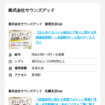
株式会社サウンズグッド
株式会社サウンズグッド 新宿支店/sjk
【法人向けモバイル端末の下取りに関する申
請確認業務】＜未経験OK＞人気のデータ入
力☆
給与
時給1480～0円＋交通費
シフト
週5日以上 1日8時間以上
雇用形態
派遣社員
アクセス
豊洲駅
株式会社サウンズグッド 札幌支店/spr
【派遣採用に関する営業アポイント業務】時
短・在宅勤務OK！初めての方も丁寧に教え