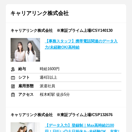
キャリアリンク株式会社
キャリアリンク株式会社 ※東証プライム上場/CSY140130
【事務スタッフ】携帯電話関連のデータ入
力/未経験OK/高時給
給与
時給1600円
シフト
週4日以上
雇用形態
派遣社員
アクセス
桜木町駅 徒歩5分
キャリアリンク株式会社 ※東証プライム上場/CSP132676
【データ入力】登録制｜Max高時給2100
円！日払い◎土日祝休み♪未経験OK→充実し