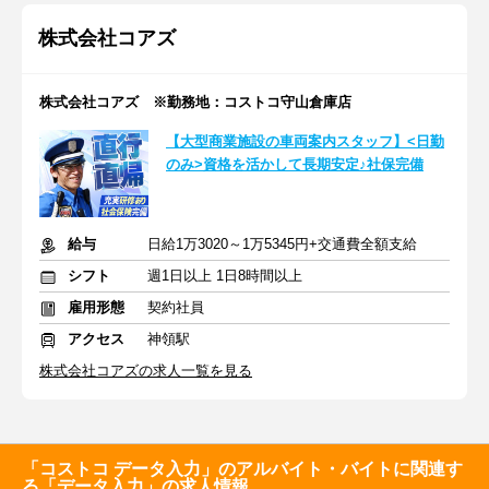
株式会社コアズ
株式会社コアズ ※勤務地：コストコ守山倉庫店
【大型商業施設の車両案内スタッフ】<日勤
のみ>資格を活かして長期安定♪社保完備
給与
日給1万3020～1万5345円+交通費全額支給
シフト
週1日以上 1日8時間以上
雇用形態
契約社員
アクセス
神領駅
株式会社コアズの求人一覧を見る
「コストコ データ入力」のアルバイト・バイトに関連す
る「データ入力」の求人情報