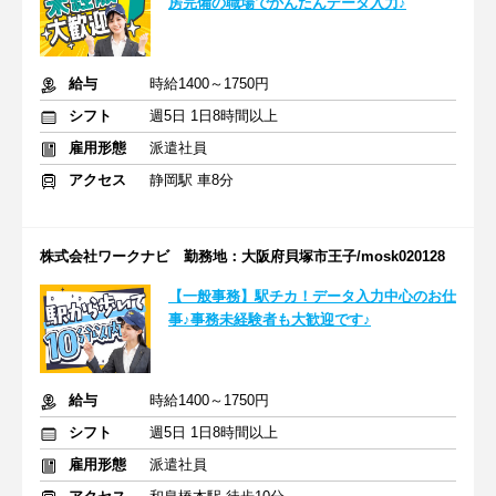
房完備の職場でかんたんデータ入力♪
給与
時給1400～1750円
シフト
週5日 1日8時間以上
雇用形態
派遣社員
アクセス
静岡駅 車8分
株式会社ワークナビ 勤務地：大阪府貝塚市王子/mosk020128
【一般事務】駅チカ！データ入力中心のお仕
事♪事務未経験者も大歓迎です♪
給与
時給1400～1750円
シフト
週5日 1日8時間以上
雇用形態
派遣社員