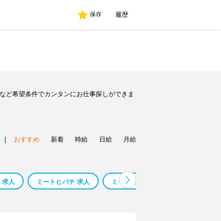
履歴
保存
人など希望条件でカンタンにお仕事探しができま
|
おすすめ
新着
時給
日給
月給
 求人
ミートヒバチ 求人
ミート物流株式会社 求人
ジャ