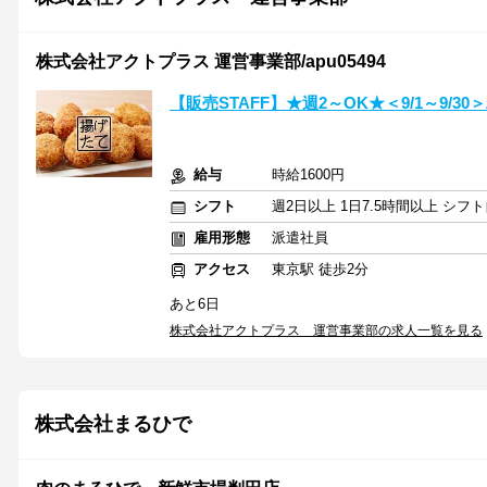
株式会社アクトプラス 運営事業部/apu05494
【販売STAFF】★週2～OK★＜9/1～9/
給与
時給1600円
シフト
週2日以上 1日7.5時間以上 シ
雇用形態
派遣社員
アクセス
東京駅 徒歩2分
あと6日
株式会社アクトプラス 運営事業部の求人一覧を見る
株式会社まるひで