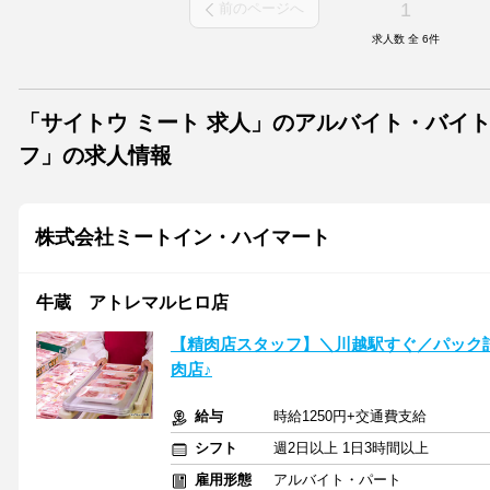
1
前のページへ
求人数 全
6
件
「サイトウ ミート 求人」のアルバイト・バイ
フ」の求人情報
株式会社ミートイン・ハイマート
牛蔵 アトレマルヒロ店
【精肉店スタッフ】＼川越駅すぐ／パック
肉店♪
給与
時給1250円+交通費支給
シフト
週2日以上 1日3時間以上
雇用形態
アルバイト・パート