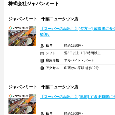
株式会社ジャパンミート
ジャパンミート 千葉ニュータウン店
【スーパーの品出し】[夕方～] 放課後にサ
歓迎♪
給与
時給1250円～
シフト
週3日以上 1日3時間以上
雇用形態
アルバイト・パート
アクセス
印西牧の原駅 徒歩12分
ジャパンミート 千葉ニュータウン店
【スーパーの品出し】[早朝] すきま時間に
給与
時給1300円～