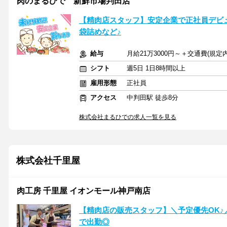
肉のまるひで 新鮮市場判田店
【精肉店スタッフ】安定企業で正社員デビ
袋詰めなど♪
給与
月給21万3000円～＋交通費(規定
シフト
週5日 1日8時間以上
雇用形態
正社員
アクセス
中判田駅 徒歩8分
株式会社まるひでの求人一覧を見る
株式会社千里屋
肉工房 千里屋 イオンモール神戸南店
【精肉店の販売スタッフ】＼予定優先OK♪／
で出勤◎