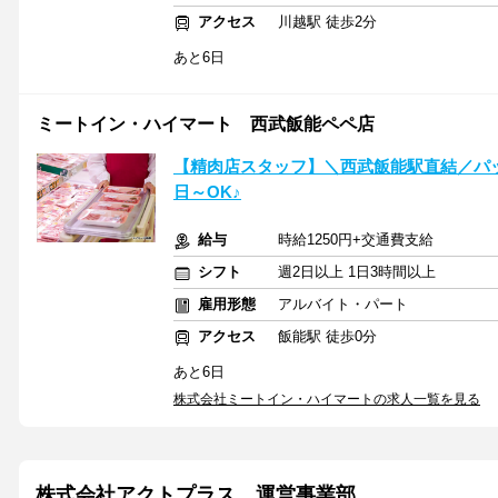
アクセス
川越駅 徒歩2分
あと6日
ミートイン・ハイマート 西武飯能ペペ店
【精肉店スタッフ】＼西武飯能駅直結／パ
日～OK♪
給与
時給1250円+交通費支給
シフト
週2日以上 1日3時間以上
雇用形態
アルバイト・パート
アクセス
飯能駅 徒歩0分
あと6日
株式会社ミートイン・ハイマートの求人一覧を見る
株式会社アクトプラス 運営事業部