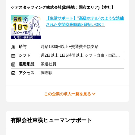
ケアスタッフィング株式会社(勤務地：調布エリア)【本社】
【生活サポート】"高級ホテル"のような洗練
された空間◎高時給×日払いOK！
給与
時給1900円以上+交通費全額支給
シフト
週2日以上 1日6時間以上 シフト自由・自己申告
雇用形態
派遣社員
アクセス
調布駅
この企業の求人一覧を見る
有限会社東横ヒューマンサポート