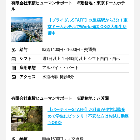
有限会社東横ヒューマンサポート ※勤務地：東京ドームホテ
ル
【ブライダルSTAFF】水道橋駅から3分！東
京ドームホテルでWork♪短期OK◎大学生活
躍中
給与
時給1400円～1600円＋交通費
シフト
週1日以上 1日4時間以上 シフト自由・自己申告
雇用形態
アルバイト・パート
アクセス
水道橋駅 徒歩6分
有限会社東横ヒューマンサポート ※勤務地：八芳園
【パーティーSTAFF】お仕事が夕方以降多
めで学生にピッタリ！不安な方はお試し勤務
もOK◎
給与
時給1600円～＋交通費