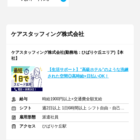
ケアスタッフィング株式会社
ケアスタッフィング株式会社(勤務地：ひばりケ丘エリア)【本
社】
【生活サポート】"高級ホテル"のような洗練
された空間◎高時給×日払いOK！
給与
時給1900円以上+交通費全額支給
シフト
週2日以上 1日6時間以上 シフト自由・自己申告
雇用形態
派遣社員
アクセス
ひばりケ丘駅