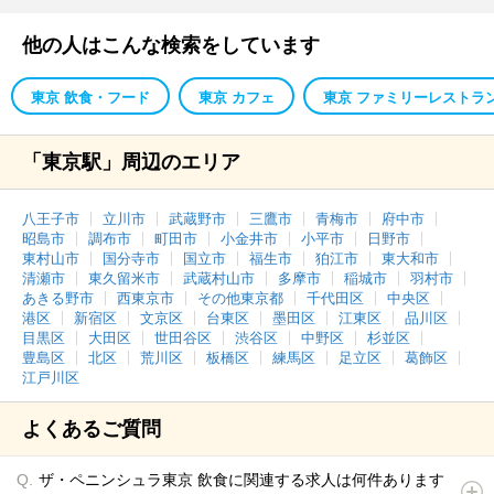
他の人はこんな検索をしています
東京 飲食・フード
東京 カフェ
東京 ファミリーレストラ
「東京駅」周辺のエリア
八王子市
立川市
武蔵野市
三鷹市
青梅市
府中市
昭島市
調布市
町田市
小金井市
小平市
日野市
東村山市
国分寺市
国立市
福生市
狛江市
東大和市
清瀬市
東久留米市
武蔵村山市
多摩市
稲城市
羽村市
あきる野市
西東京市
その他東京都
千代田区
中央区
港区
新宿区
文京区
台東区
墨田区
江東区
品川区
目黒区
大田区
世田谷区
渋谷区
中野区
杉並区
豊島区
北区
荒川区
板橋区
練馬区
足立区
葛飾区
江戸川区
よくあるご質問
ザ・ペニンシュラ東京 飲食に関連する求人は何件あります