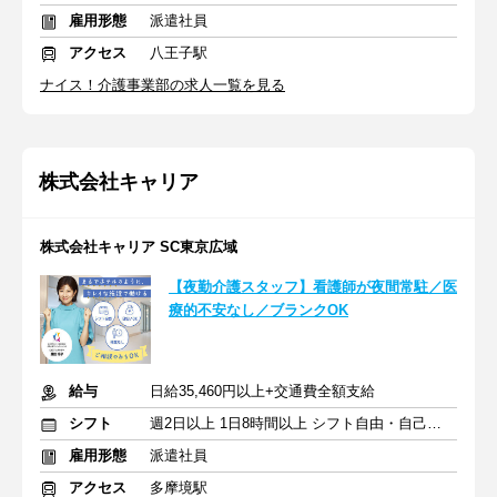
雇用形態
派遣社員
アクセス
八王子駅
ナイス！介護事業部の求人一覧を見る
株式会社キャリア
株式会社キャリア SC東京広域
【夜勤介護スタッフ】看護師が夜間常駐／医
療的不安なし／ブランクOK
給与
日給35,460円以上+交通費全額支給
シフト
週2日以上 1日8時間以上 シフト自由・自己申告
雇用形態
派遣社員
アクセス
多摩境駅