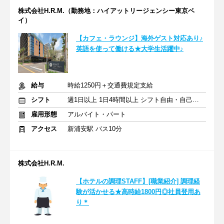
株式会社H.R.M.（勤務地：ハイアットリージェンシー東京ベ
イ）
【カフェ・ラウンジ】海外ゲスト対応あり♪
英語を使って働ける★大学生活躍中♪
給与
時給1250円＋交通費規定支給
シフト
週1日以上 1日4時間以上 シフト自由・自己申告
雇用形態
アルバイト・パート
アクセス
新浦安駅 バス10分
株式会社H.R.M.
【ホテルの調理STAFF】[職業紹介] 調理経
験が活かせる★高時給1800円◎社員登用あ
り＊