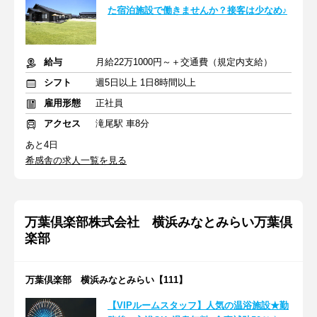
た宿泊施設で働きませんか？接客は少なめ♪
給与
月給22万1000円～＋交通費（規定内支給）
シフト
週5日以上 1日8時間以上
雇用形態
正社員
アクセス
滝尾駅 車8分
あと4日
希感舎の求人一覧を見る
万葉倶楽部株式会社 横浜みなとみらい万葉倶
楽部
万葉倶楽部 横浜みなとみらい【111】
【VIPルームスタッフ】人気の温浴施設★勤