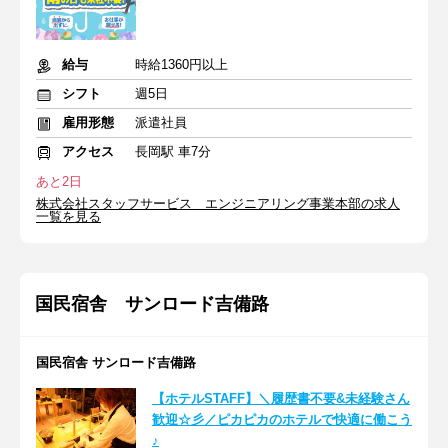
給与
時給1360円以上
シフト
週5日
雇用形態
派遣社員
アクセス
長岡駅 車7分
あと2日
株式会社スタッフサービス エンジニアリング事業本部の求人
一覧を見る
国民宿舎 サンロード吉備路
国民宿舎 サンロード吉備路
【ホテルSTAFF】＼履歴書不要&未経験さん
歓迎☆彡／ピカピカのホテルで快適に働こう
♪