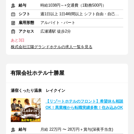
給与
時給1038円～+交通費（1勤務500円）
シフト
週1日以上 1日4時間以上 シフト自由・自己申告
雇用形態
アルバイト・パート
アクセス
広瀬通駅 徒歩2分
あと3日
株式会社江陽グランドホテルの求人一覧を見る
有限会社ホテル十勝屋
湯宿くったり温泉 レイクイン
【リゾートホテルのフロント】希望休も相談
OK！異業種から転職実績多数！住み込みOK
給与
月給 22万円 〜 28万円＋賞与(深夜手当含)