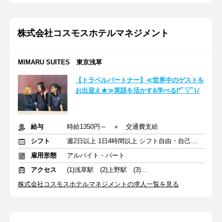
株式会社コスモスホテルマネジメント
MIMARU SUITES 東京浅草
【トラベルパートナー】≪世界中のゲストを
お出迎え★≫英語を活かす&学べる(*ﾟ▽ﾟ)ﾉ
給与
時給1350円～ ＋ 交通費支給
シフト
週2日以上 1日4時間以上 シフト自由・自己申告
雇用形態
アルバイト・パート
アクセス
(1)浅草駅 (2)上野駅 (3)浅草駅
株式会社コスモスホテルマネジメントの求人一覧を見る