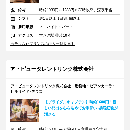
給与
時給1030円～1288円※22時以降、深夜手当で時給25％UP
シフト
週1日以上 1日3時間以上
雇用形態
アルバイト・パート
アクセス
本八戸駅 徒歩18分
ホテル八戸プリンスの求人一覧を見る
ア・ビュータレントリンク株式会社
ア・ビュータレントリンク株式会社 勤務地：ビアンカーラ･
ヒルサイド･テラス
【ブライダルキャプテン】時給1600円！新
しい門出を心を込めてお手伝い♪接客経験が
活きる
給与
時給1600円～(経験者) ＋交通費規定支給