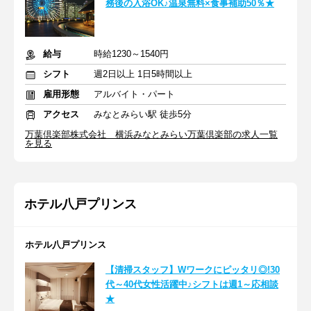
務後の入浴OK♪温泉無料×食事補助50％★
給与
時給1230～1540円
シフト
週2日以上 1日5時間以上
雇用形態
アルバイト・パート
アクセス
みなとみらい駅 徒歩5分
万葉倶楽部株式会社 横浜みなとみらい万葉倶楽部の求人一覧
を見る
ホテル八戸プリンス
ホテル八戸プリンス
【清掃スタッフ】Wワークにピッタリ◎!30
代～40代女性活躍中♪シフトは週1～応相談
★