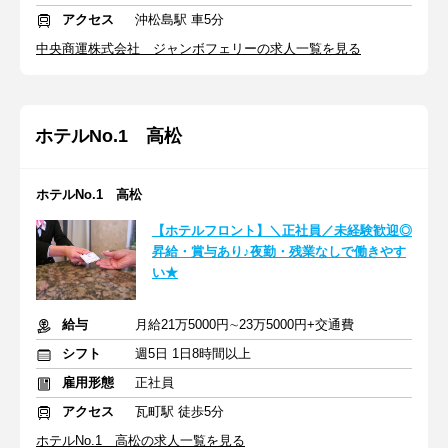
アクセス
沖松島駅 車5分
中央商運株式会社 ジャンボフェリーの求人一覧を見る
ホテルNo.1 高松
ホテルNo.1 高松
【ホテルフロント】＼正社員／未経験歓迎◎
昇給・賞与あり♪夜勤・残業なしで働きやす
い★
給与
月給21万5000円∼23万5000円+交通費
シフト
週5日 1日8時間以上
雇用形態
正社員
アクセス
瓦町駅 徒歩5分
ホテルNo.1 高松の求人一覧を見る