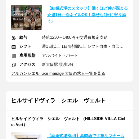
【結婚式場のスタッフ】働くほど仲が深まる
☆週1日～◎ネイルOK！幸せな1日に寄り添
う♪
給与
時給1230～1400円＋交通費規定支給
シフト
週1日以上 1日4時間以上 シフト自由・自己申告
雇用形態
アルバイト・パート
アクセス
新大阪駅 徒歩3分
アルカンシエル luxe mariage 大阪の求人一覧を見る
ヒルサイドヴィラ シエル ヴェルト
ヒルサイドヴィラ シエル ヴェルト （HILLSIDE VILLA Ciel
et Vert）
【結婚式場Staff】高時給で丁寧なマナーも