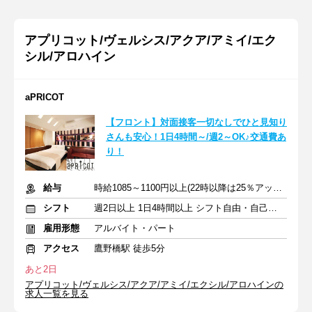
アプリコット/ヴェルシス/アクア/アミイ/エク
シル/アロハイン
aPRICOT
【フロント】対面接客一切なしでひと見知り
さんも安心！1日4時間～/週2～OK♪交通費あ
り！
給与
時給1085～1100円以上(22時以降は25％アップ) ＋ 交通費支給
シフト
週2日以上 1日4時間以上 シフト自由・自己申告
雇用形態
アルバイト・パート
アクセス
鷹野橋駅 徒歩5分
あと2日
アプリコット/ヴェルシス/アクア/アミイ/エクシル/アロハインの
求人一覧を見る