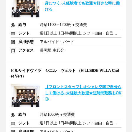
身につく♪未経験者でも歓迎★好きな時に働
ける
給与
時給1100～1200円＋交通費
シフト
週1日以上 1日4時間以上 シフト自由・自己申告
雇用形態
アルバイト・パート
アクセス
長岡駅 車15分
ヒルサイドヴィラ シエル ヴェルト （HILLSIDE VILLA Ciel
et Vert）
【フロントスタッフ】オシャレ空間で自分ら
しく働ける♪未経験大歓迎★短時間勤務もOK
◎
給与
時給1050円＋交通費
シフト
週1日以上 1日4時間以上 シフト自由・自己申告
雇用形態
アルバイト・パート