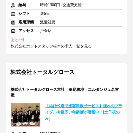
給与
時給1300円+交通費支給
シフト
週5日
雇用形態
派遣社員
アクセス
戸倉駅
あと2日
株式会社ホットスタッフ松本の求人一覧を見る
株式会社トータルグロース
株式会社トータルグロース本社 ※勤務地：エルダンジュ名古
屋
【結婚式場で接客料飲サービス】憧れのブラ
イダル★幅広い年齢層が活躍中！[土日祝の
み]