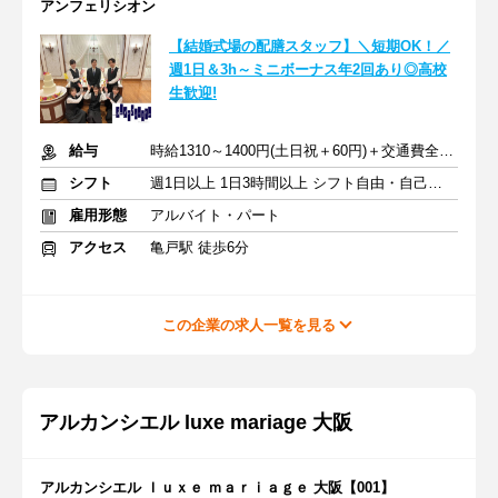
アンフェリシオン
【結婚式場の配膳スタッフ】＼短期OK！／
週1日＆3h～ミニボーナス年2回あり◎高校
生歓迎!
給与
時給1310～1400円(土日祝＋60円)＋交通費全額支給
シフト
週1日以上 1日3時間以上 シフト自由・自己申告
雇用形態
アルバイト・パート
アクセス
亀戸駅 徒歩6分
この企業の求人一覧を見る
アルカンシエル luxe mariage 大阪
アルカンシエル ｌｕｘｅ ｍａｒｉａｇｅ 大阪【001】