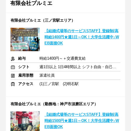
有限会社プルミエ
有限会社プルミエ（三ノ宮駅エリア）
【結婚式場等のサービスSTAFF】登録制/高
時給1400円★週1日～OK！大学生活躍中♪W
EB面接OK
給与
時給1400円～＋交通費支給
シフト
週1日以上 1日4時間以上 シフト自由・自己申告
雇用形態
派遣社員
アクセス
(1)三ノ宮駅 (2)明石駅
有限会社プルミエ（勤務地：神戸市須磨区エリア）
【結婚式場等のサービスSTAFF】登録制/高
時給1500円★週1日～OK！大学生活躍中♪W
EB面接OK