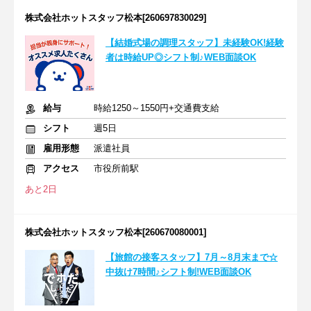
株式会社ホットスタッフ松本[260697830029]
【結婚式場の調理スタッフ】未経験OK!経験
者は時給UP◎シフト制♪WEB面談OK
給与
時給1250～1550円+交通費支給
シフト
週5日
雇用形態
派遣社員
アクセス
市役所前駅
あと2日
株式会社ホットスタッフ松本[260670080001]
【旅館の接客スタッフ】7月～8月末まで☆
中抜け7時間♪シフト制!WEB面談OK