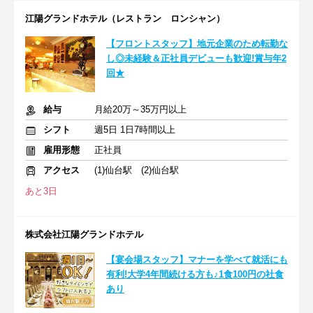
江陽グランドホテル（レストラン ロンシャン）
【フロントスタッフ】地元企業のため転勤な
し◎未経験＆正社員デビューも歓迎!賞与年2
回★
給与
月給20万～35万円以上
シフト
週5日 1日7時間以上
雇用形態
正社員
アクセス
(1)仙台駅 (2)仙台駅
あと3日
株式会社江陽グランドホテル
【宴会場スタッフ】マナーを学べて就活にも
有利!大学4年間続ける方も♪1食100円の社食
あり