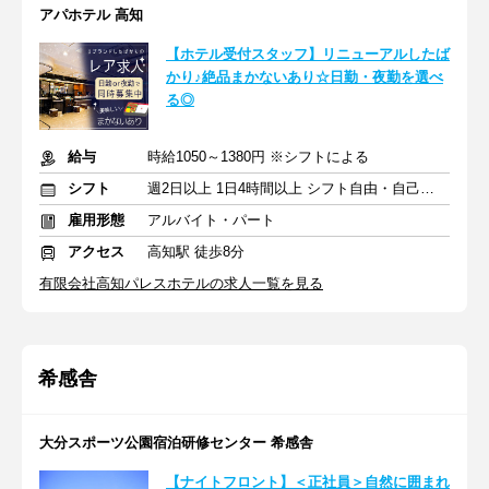
アパホテル 高知
【ホテル受付スタッフ】リニューアルしたば
かり♪絶品まかないあり☆日勤・夜勤を選べ
る◎
給与
時給1050～1380円 ※シフトによる
シフト
週2日以上 1日4時間以上 シフト自由・自己申告
雇用形態
アルバイト・パート
アクセス
高知駅 徒歩8分
有限会社高知パレスホテルの求人一覧を見る
希感舎
大分スポーツ公園宿泊研修センター 希感舎
【ナイトフロント】＜正社員＞自然に囲まれ