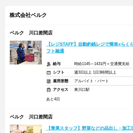
株式会社ベルク
ベルク 川口差間店
【レジSTAFF】自動釣銭レジで簡単×ら
フト融通
給与
時給1145～1431円＋交通費支
シフト
週3日以上 1日3時間以上
雇用形態
アルバイト・パート
アクセス
東川口駅
あと4日
ベルク 川口差間店
【青果スタッフ】野菜などの品出し・加工