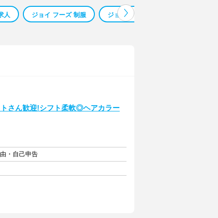
求人
ジョイ フーズ 制服
ジョイ フーズ 西白井
白井市 ジ
イトさん歓迎!シフト柔軟◎ヘアカラー
自由・自己申告