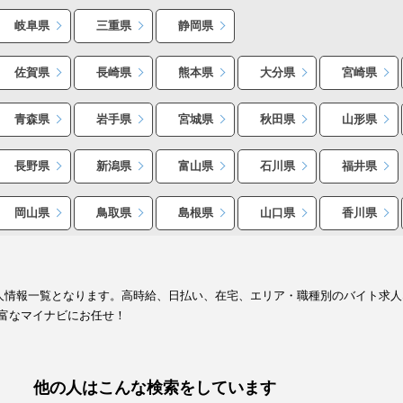
岐阜県
三重県
静岡県
佐賀県
長崎県
熊本県
大分県
宮崎県
青森県
岩手県
宮城県
秋田県
山形県
長野県
新潟県
富山県
石川県
福井県
岡山県
鳥取県
島根県
山口県
香川県
求人情報一覧となります。高時給、日払い、在宅、エリア・職種別のバイト求
富なマイナビにお任せ！
他の人はこんな検索をしています