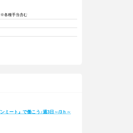
給 ※各種手当含む
ンミート』で働こう♪週3日～/3ｈ～