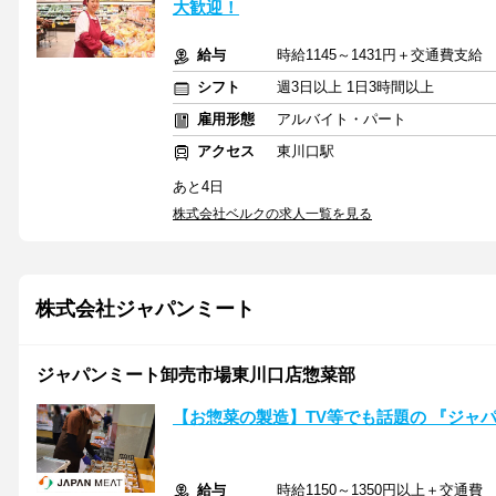
大歓迎！
給与
時給1145～1431円＋交通費支
シフト
週3日以上 1日3時間以上
雇用形態
アルバイト・パート
アクセス
東川口駅
あと4日
株式会社ベルクの求人一覧を見る
株式会社ジャパンミート
ジャパンミート卸売市場東川口店惣菜部
【お惣菜の製造】TV等でも話題の 『ジャパ
給与
時給1150～1350円以上＋交通費