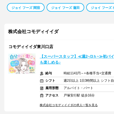
ジョイ フーズ 関宿
ジョイ フーズ 蓮田
ジョイ フーズ 
株式会社コモディイイダ
コモディイイダ東川口店
【スーパースタッフ】≪週2~/3ｈ~≫初バ
も楽しめる♪
給与
時給1141円～+各種手当+交通費
シフト
週2日以上 1日3時間以上 シフト
雇用形態
アルバイト・パート
アクセス
戸塚安行駅 徒歩16分
株式会社コモディイイダの求人一覧を見る