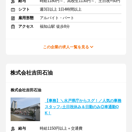
給与
時給1180円～、高校生1130円～、土日祝+50円
シフト
週3日以上 1日4時間以上
雇用形態
アルバイト・パート
アクセス
福知山駅 徒歩8分
この企業の求人一覧を見る
株式会社吉田石油
株式会社吉田石油
【事務】＼水戸県庁からスグ！／人気の事務
スタッフ♪土日祝休み＆日勤のみ◎車通勤O
K！
給与
時給1150円以上＋交通費