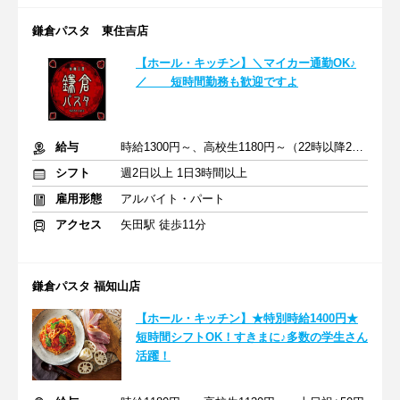
鎌倉パスタ 東住吉店
【ホール・キッチン】＼マイカー通勤OK♪
／ 短時間勤務も歓迎ですよ
給与
時給1300円～、高校生1180円～（22時以降25％UP）
シフト
週2日以上 1日3時間以上
雇用形態
アルバイト・パート
アクセス
矢田駅 徒歩11分
鎌倉パスタ 福知山店
【ホール・キッチン】★特別時給1400円★
短時間シフトOK！すきまに♪多数の学生さん
活躍！