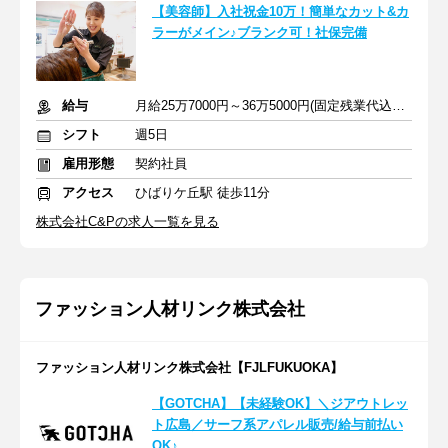
【美容師】入社祝金10万！簡単なカット&カ
ラーがメイン♪ブランク可！社保完備
給与
月給25万7000円～36万5000円(固定残業代込み)+各種手当
シフト
週5日
雇用形態
契約社員
アクセス
ひばりケ丘駅 徒歩11分
株式会社C&Pの求人一覧を見る
ファッション人材リンク株式会社
ファッション人材リンク株式会社【FJLFUKUOKA】
【GOTCHA】【未経験OK】＼ジアウトレッ
ト広島／サーフ系アパレル販売/給与前払い
OK♪