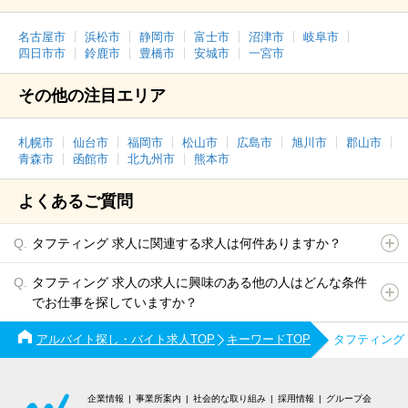
名古屋市
浜松市
静岡市
富士市
沼津市
岐阜市
四日市市
鈴鹿市
豊橋市
安城市
一宮市
その他の注目エリア
札幌市
仙台市
福岡市
松山市
広島市
旭川市
郡山市
青森市
函館市
北九州市
熊本市
よくあるご質問
タフティング 求人に関連する求人は何件ありますか？
タフティング 求人の求人に興味のある他の人はどんな条件
でお仕事を探していますか？
アルバイト探し・バイト求人TOP
キーワードTOP
タフティング
企業情報
事業所案内
社会的な取り組み
採用情報
グループ会