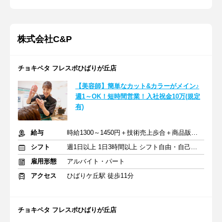
株式会社C&P
チョキペタ フレスポひばりが丘店
【美容師】簡単なカット&カラーがメイン♪
週1～OK！短時間営業！入社祝金10万(規定
有)
給与
時給1300～1450円＋技術売上歩合＋商品販売手当
シフト
週1日以上 1日3時間以上 シフト自由・自己申告
雇用形態
アルバイト・パート
アクセス
ひばりケ丘駅 徒歩11分
チョキペタ フレスポひばりが丘店