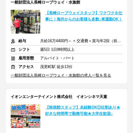
一般財団法人長崎ロープウェイ・水族館
【長崎ロープウェイスタッフ】ワクワクを仕
事に！海外からのお客様も多数♪車通勤OK！
給与
月給16万4400円～ + 交通費＋賞与年2回（前年実績）
シフト
週5日 1日8時間以上
雇用形態
アルバイト・パート
アクセス
茂里町駅 徒歩13分
一般財団法人長崎ロープウェイ・水族館の求人一覧を見る
イオンエンターテイメント株式会社 イオンシネマ天童
【映画館スタッフ】未経験OK◎社割あり★
好きな時間帯で勤務可能★大学生歓迎♪