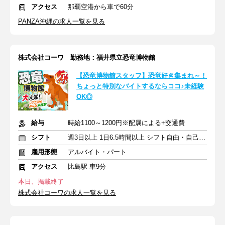
アクセス
那覇空港から車で60分
PANZA沖縄の求人一覧を見る
株式会社コーワ 勤務地：福井県立恐竜博物館
【恐竜博物館スタッフ】恐竜好き集まれ～！
ちょっと特別なバイトするならココ♪未経験
OK◎
給与
時給1100～1200円※配属による+交通費
シフト
週3日以上 1日6.5時間以上 シフト自由・自己申告
雇用形態
アルバイト・パート
アクセス
比島駅 車9分
本日、掲載終了
株式会社コーワの求人一覧を見る