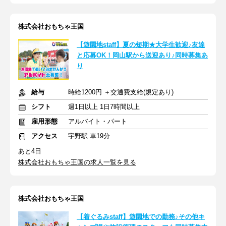
株式会社おもちゃ王国
【遊園地staff】夏の短期★大学生歓迎♪友達
と応募OK！岡山駅から送迎あり♪同時募集あ
り
給与
時給1200円 ＋交通費支給(規定あり)
シフト
週1日以上 1日7時間以上
雇用形態
アルバイト・パート
アクセス
宇野駅 車19分
あと4日
株式会社おもちゃ王国の求人一覧を見る
株式会社おもちゃ王国
【着ぐるみstaff】遊園地での勤務♪その他キ