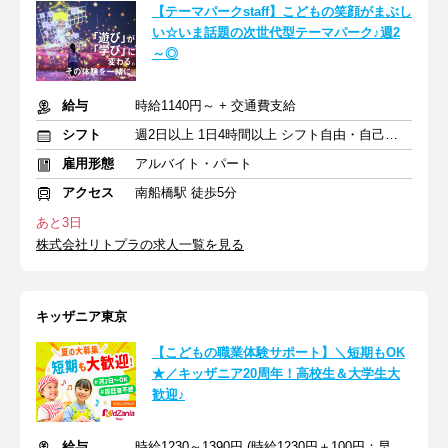
【テーマパークstaff】こどもの笑顔がまぶし
い☆いま話題の次世代型テーマパーク♪週2
～◎
給与
時給1140円～ + 交通費支給
シフト
週2日以上 1日4時間以上 シフト自由・自己申告
雇用形態
アルバイト・パート
アクセス
南船橋駅 徒歩5分
あと3日
株式会社リトプラの求人一覧を見る
キッザニア東京
【こどもの職業体験サポート】＼短期もOK
★／キッザニア20周年！高校生＆大学生大
歓迎♪
給与
時給1230～1390円 (時給1230円＋100円：早朝＋60円：繁忙期手当)