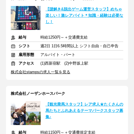
【謎解き&脱出ゲーム運営スタッフ】めちゃ
楽しい！激レアバイト＊知識・経験は必要な
し！
給与
時給1250円～＋交通費支給
シフト
週2日 1日6.5時間以上 シフト自由・自己申告
雇用形態
アルバイト・パート
アクセス
(1)西新宿駅 (2)中野坂上駅
株式会社stampsの求人一覧を見る
株式会社ノーザンホースパーク
【観光乗馬スタッフ】レア求人★たくさんの
馬たちとふれあえるテーマパークスタッフ募
集♪
給与
時給1150円～＋交通費規定支給