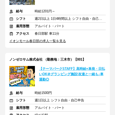
給与
時給1201円～
シフト
週2日以上 1日4時間以上 シフト自由・自己申告
雇用形態
アルバイト・パート
アクセス
春日部駅 車11分
イオンモール春日部の求人一覧を見る
ノンゼロサム株式会社 （勤務地：三木市）【001】
【テーマパークSTAFF】高時給×単発・日払
いOK＠グランピング施設!友達と一緒も♪車
通勤◎
給与
時給1500円
シフト
週1日以上 シフト自由・自己申告
雇用形態
アルバイト・パート