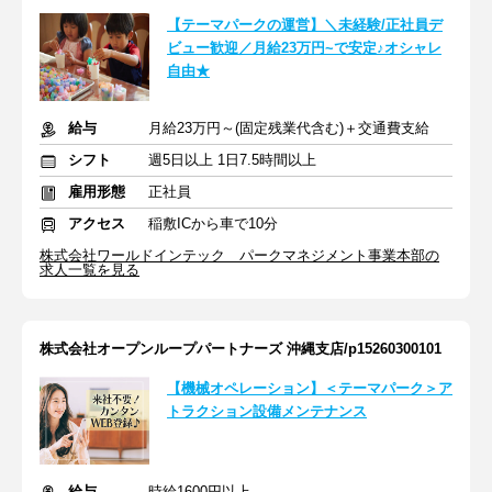
【テーマパークの運営】＼未経験/正社員デ
ビュー歓迎／月給23万円~で安定♪オシャレ
自由★
給与
月給23万円～(固定残業代含む)＋交通費支給
シフト
週5日以上 1日7.5時間以上
雇用形態
正社員
アクセス
稲敷ICから車で10分
株式会社ワールドインテック パークマネジメント事業本部の
求人一覧を見る
株式会社オープンループパートナーズ 沖縄支店/p15260300101
【機械オペレーション】＜テーマパーク＞ア
トラクション設備メンテナンス
給与
時給1600円以上