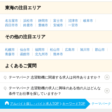
東海の注目エリア
名古屋市
浜松市
静岡市
富士市
沼津市
岐阜市
四日市市
鈴鹿市
豊橋市
安城市
一宮市
その他の注目エリア
札幌市
仙台市
福岡市
松山市
広島市
旭川市
郡山市
青森市
函館市
北九州市
熊本市
よくあるご質問
テーマパーク 志望動機に関連する求人は何件ありますか？
テーマパーク 志望動機の求人に興味のある他の人はどんな
条件でお仕事を探していますか？
アルバイト探し・バイト求人TOP
キーワードTOP
テーマパーク