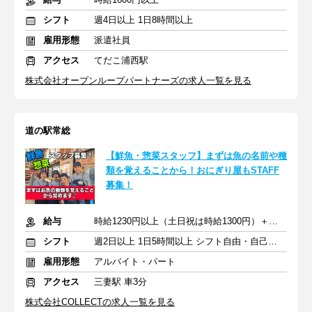
シフト
週4日以上 1日8時間以上
雇用形態
派遣社員
アクセス
てだこ浦西駅
株式会社オープンループパートナーズの求人一覧を見る
道の駅常総
【鮮魚・惣菜スタッフ】まずは魚の名前や種
類を覚えることから！おにぎり屋もSTAFF
募集！
給与
時給1230円以上（土日祝は時給1300円）＋交通費
シフト
週2日以上 1日5時間以上 シフト自由・自己申告
雇用形態
アルバイト・パート
アクセス
三妻駅 車3分
株式会社COLLECTの求人一覧を見る