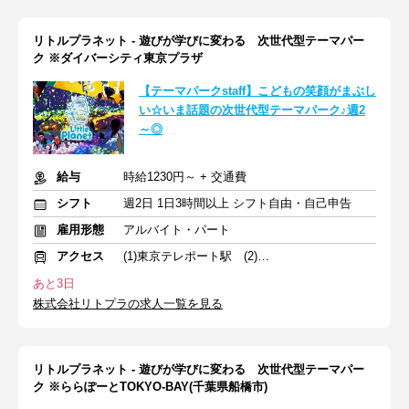
リトルプラネット - 遊びが学びに変わる 次世代型テーマパー
ク ※ダイバーシティ東京プラザ
【テーマパークstaff】こどもの笑顔がまぶし
い☆いま話題の次世代型テーマパーク♪週2
～◎
給与
時給1230円～ + 交通費
シフト
週2日 1日3時間以上 シフト自由・自己申告
雇用形態
アルバイト・パート
アクセス
(1)東京テレポート駅 (2)立飛駅 直結
あと3日
株式会社リトプラの求人一覧を見る
リトルプラネット - 遊びが学びに変わる 次世代型テーマパー
ク ※ららぽーとTOKYO-BAY(千葉県船橋市)