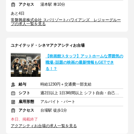
アクセス
湯本駅 車10分
あと4日
常磐興産株式会社 スパリゾートハワイアンズ レジャーグルー
プの求人一覧を見る
ユナイテッド・シネマアクアシティお台場
【映画館スタッフ】アットホームな雰囲気の
職場♪話題の映画の最新情報もGETでき
る！？
給与
時給1230円＋交通費一部支給
シフト
週2日以上 1日3時間以上 シフト自由・自己申告
雇用形態
アルバイト・パート
アクセス
台場駅 徒歩1分
本日、掲載終了
アクアシティお台場の求人一覧を見る