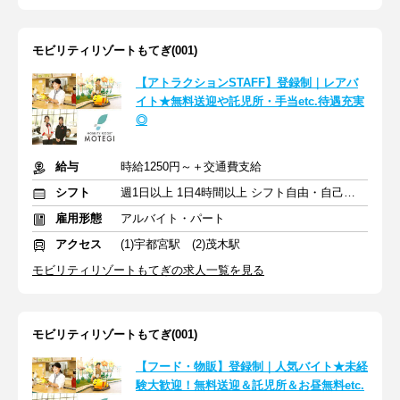
モビリティリゾートもてぎ(001)
【アトラクションSTAFF】登録制｜レアバ
イト★無料送迎や託児所・手当etc.待遇充実
◎
給与
時給1250円～＋交通費支給
シフト
週1日以上 1日4時間以上 シフト自由・自己申告
雇用形態
アルバイト・パート
アクセス
(1)宇都宮駅 (2)茂木駅
モビリティリゾートもてぎの求人一覧を見る
モビリティリゾートもてぎ(001)
【フード・物販】登録制｜人気バイト★未経
験大歓迎！無料送迎＆託児所＆お昼無料etc.