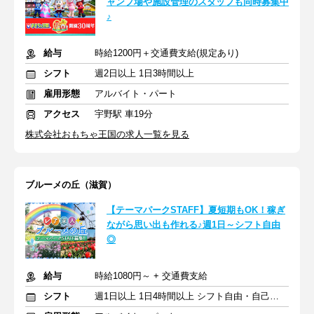
ャンプ場や施設管理のスタッフも同時募集中
♪
給与
時給1200円＋交通費支給(規定あり)
シフト
週2日以上 1日3時間以上
雇用形態
アルバイト・パート
アクセス
宇野駅 車19分
株式会社おもちゃ王国の求人一覧を見る
ブルーメの丘（滋賀）
【テーマパークSTAFF】夏短期もOK！稼ぎ
ながら思い出も作れる♪週1日～シフト自由
◎
給与
時給1080円～ + 交通費支給
シフト
週1日以上 1日4時間以上 シフト自由・自己申告