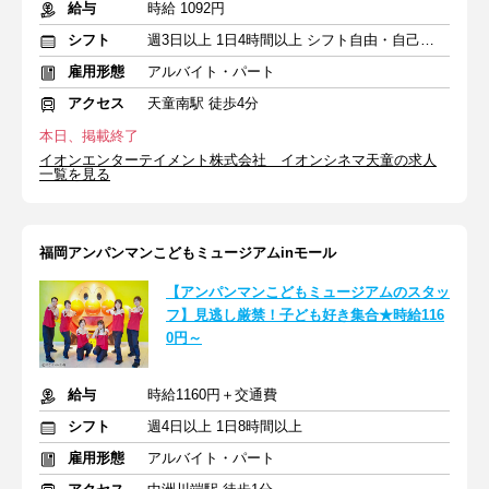
給与
時給 1092円
シフト
週3日以上 1日4時間以上 シフト自由・自己申告
雇用形態
アルバイト・パート
アクセス
天童南駅 徒歩4分
本日、掲載終了
イオンエンターテイメント株式会社 イオンシネマ天童の求人
一覧を見る
福岡アンパンマンこどもミュージアムinモール
【アンパンマンこどもミュージアムのスタッ
フ】見逃し厳禁！子ども好き集合★時給116
0円～
給与
時給1160円＋交通費
シフト
週4日以上 1日8時間以上
雇用形態
アルバイト・パート