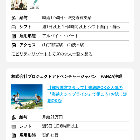
給与
時給1250円～※交通費支給
シフト
週1日以上 1日4時間以上 シフト自由・自己申告
雇用形態
アルバイト・パート
アクセス
(1)宇都宮駅 (2)茂木駅
モビリティリゾートもてぎの求人一覧を見る
株式会社プロジェクトアドベンチャージャパン PANZA沖縄
【施設運営スタッフ】未経験OK☆人気の
『海越えジップライン』で働こう♪お試し短
期OK◎
給与
月給21万円
シフト
週5日 1日8時間以上
雇用形態
契約社員