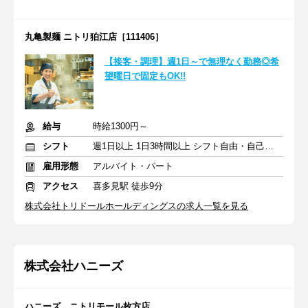
丸亀製麺 ニトリ狛江店［111406］
【接客・調理】週1日～で無理なく勤務◎希
望曜日で固定もOK!!
給与
時給1300円～
シフト
週1日以上 1日3時間以上 シフト自由・自己申告
雇用形態
アルバイト・パート
アクセス
喜多見駅 徒歩9分
株式会社トリドールホールディングスの求人一覧を見る
株式会社ハニーズ
ハニーズ ニトリモール枚方店