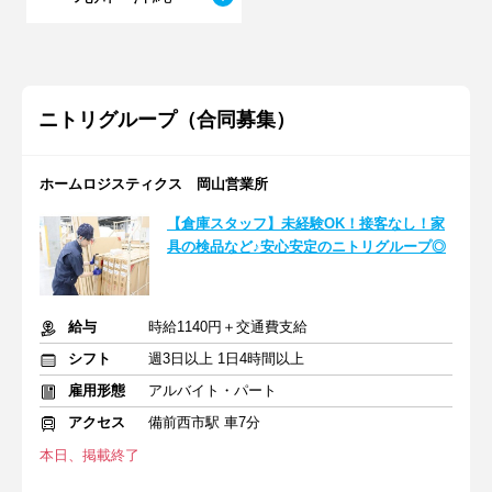
ニトリグループ（合同募集）
ホームロジスティクス 岡山営業所
【倉庫スタッフ】未経験OK！接客なし！家
具の検品など♪安心安定のニトリグループ◎
給与
時給1140円＋交通費支給
シフト
週3日以上 1日4時間以上
雇用形態
アルバイト・パート
アクセス
備前西市駅 車7分
本日、掲載終了