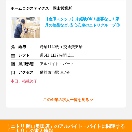
ホームロジスティクス 岡山営業所
【倉庫スタッフ】未経験OK！接客なし！家
具の検品など♪安心安定のニトリグループ◎
給与
時給1140円＋交通費支給
シフト
週5日 1日7時間以上
雇用形態
アルバイト・パート
アクセス
備前西市駅 車7分
本日、掲載終了
この企業の求人一覧を見る
「ニトリ 岡山奥田店」のアルバイト・バイトに関連する
「ニトリ」の求人情報