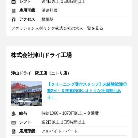
シフト
週4日以上 1日8時間以上
雇用形態
派遣社員
アクセス
樟葉駅
ファッション人材リンク株式会社の求人一覧を見る
株式会社津山ドライ工場
津山ドライ 院庄店（ニトリ店）
【クリーニング受付スタッフ】未経験歓迎◎
週2日～＆扶養内OK♪オトクな社員割引あ
り！
給与
時給1060～1070円以上＋交通費
シフト
週2日以上 1日5時間以上
雇用形態
アルバイト・パート