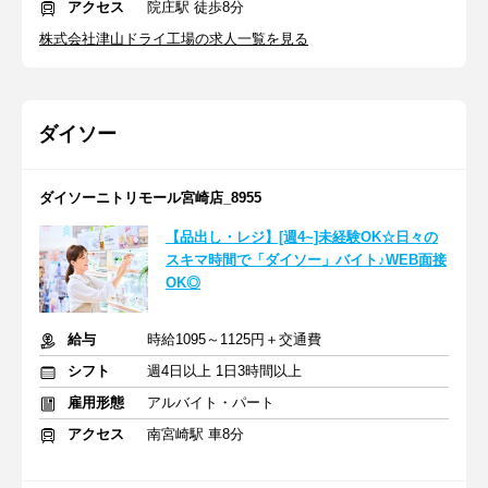
アクセス
院庄駅 徒歩8分
株式会社津山ドライ工場の求人一覧を見る
ダイソー
ダイソーニトリモール宮崎店_8955
【品出し・レジ】[週4~]未経験OK☆日々の
スキマ時間で「ダイソー」バイト♪WEB面接
OK◎
給与
時給1095～1125円＋交通費
シフト
週4日以上 1日3時間以上
雇用形態
アルバイト・パート
アクセス
南宮崎駅 車8分