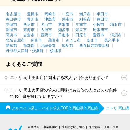
名古屋市
豊橋市
岡崎市
一宮市
瀬戸市
半田市
春日井市
豊川市
津島市
碧南市
刈谷市
豊田市
安城市
西尾市
犬山市
常滑市
江南市
小牧市
稲沢市
新城市
東海市
大府市
知多市
知立市
尾張旭市
高浜市
岩倉市
豊明市
日進市
田原市
愛西市
清須市
北名古屋市
弥富市
蒲郡市
みよし市
あま市
長久手市
愛知郡
海部郡
北設楽郡
知多郡
西春日井郡豊山町
丹羽郡大口町・扶桑町
額田郡
よくあるご質問
ニトリ 岡山奥田店に関連する求人は何件ありますか？
ニトリ 岡山奥田店の求人に興味のある他の人はどんな条件
でお仕事を探していますか？
アルバイト探し・バイト求人TOP
岡山県
岡山市
ニトリ 岡山
企業情報
事業所案内
社会的な取り組み
採用情報
グループ会