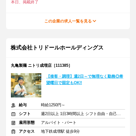
本日、掲載終了
この企業の求人一覧を見る
株式会社トリドールホールディングス
丸亀製麺 ニトリ成増店［111385］
【接客・調理】週2日～で無理なく勤務◎希
望曜日で固定もOK!!
給与
時給1250円～
シフト
週2日以上 1日3時間以上 シフト自由・自己申告
雇用形態
アルバイト・パート
アクセス
地下鉄成増駅 徒歩9分