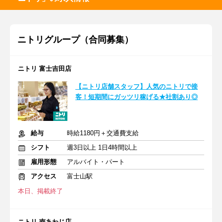
ニトリグループ（合同募集）
ニトリ 富士吉田店
【ニトリ店舗スタッフ】人気のニトリで接
客！短期間にガッツリ稼げる★社割あり◎
給与
時給1180円＋交通費支給
シフト
週3日以上 1日4時間以上
雇用形態
アルバイト・パート
アクセス
富士山駅
本日、掲載終了
ニトリ 南あわじ店