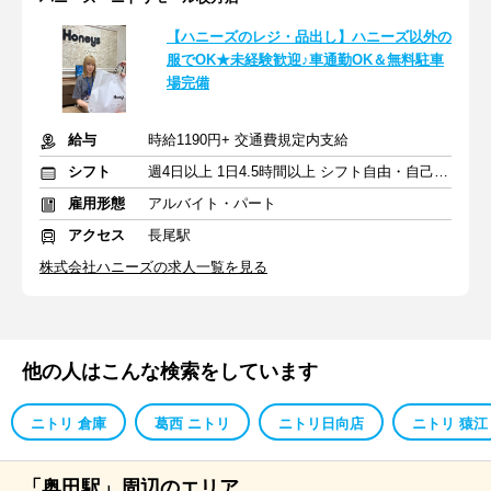
【ハニーズのレジ・品出し】ハニーズ以外の
服でOK★未経験歓迎♪車通勤OK＆無料駐車
場完備
給与
時給1190円+ 交通費規定内支給
シフト
週4日以上 1日4.5時間以上 シフト自由・自己申告
雇用形態
アルバイト・パート
アクセス
長尾駅
株式会社ハニーズの求人一覧を見る
他の人はこんな検索をしています
ニトリ 倉庫
葛西 ニトリ
ニトリ日向店
ニトリ 猿江
「奥田駅」周辺のエリア