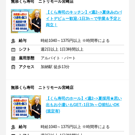
無添くら寿司 ニトリモール宮崎店
【くら寿司のキッチン】<週2~>夏休みのバ
イトデビュー歓迎♪1日3h～で学業＆予定と
両立！
給与
時給1040～1375円以上 ※時間帯による
シフト
週2日以上 1日3時間以上
雇用形態
アルバイト・パート
アクセス
加納駅 徒歩13分
無添くら寿司 ニトリモール宮崎店
【くら寿司のホール】<週2~>夏採用★思い
出もお小遣いもGET♪1日3h～◎前払いOK
(規定有)
給与
時給1040～1375円以上 ※時間帯による