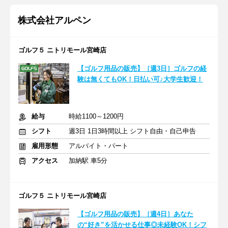
株式会社アルペン
ゴルフ５ ニトリモール宮崎店
【ゴルフ用品の販売】［週3日］ゴルフの経
験は無くてもOK！日払い可♪大学生歓迎！
給与
時給1100～1200円
シフト
週3日 1日3時間以上 シフト自由・自己申告
雇用形態
アルバイト・パート
アクセス
加納駅 車5分
ゴルフ５ ニトリモール宮崎店
【ゴルフ用品の販売】［週4日］あなた
の“好き”を活かせる仕事◎未経験OK！シフ