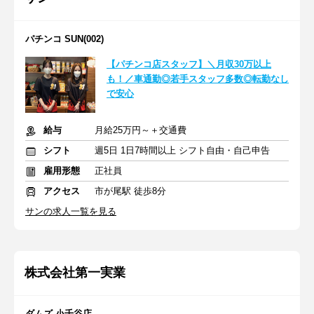
パチンコ SUN(002)
【パチンコ店スタッフ】＼月収30万以上
も！／車通勤◎若手スタッフ多数◎転勤なし
で安心
給与
月給25万円～＋交通費
シフト
週5日 1日7時間以上 シフト自由・自己申告
雇用形態
正社員
アクセス
市が尾駅 徒歩8分
サンの求人一覧を見る
株式会社第一実業
ダムズ 小千谷店