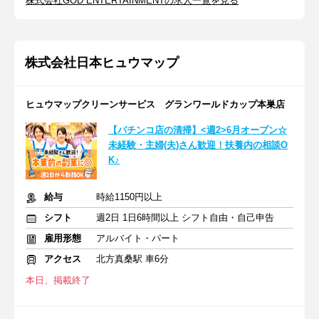
株式会社GOD ENTERTAINMENTの求人一覧を見る
株式会社日本ヒュウマップ
ヒュウマップクリーンサービス グランワールドカップ本巣店
【パチンコ店の清掃】<週2>6月オープン☆
未経験・主婦(夫)さん歓迎！扶養内の相談O
K♪
給与
時給1150円以上
シフト
週2日 1日6時間以上 シフト自由・自己申告
雇用形態
アルバイト・パート
アクセス
北方真桑駅 車6分
本日、掲載終了