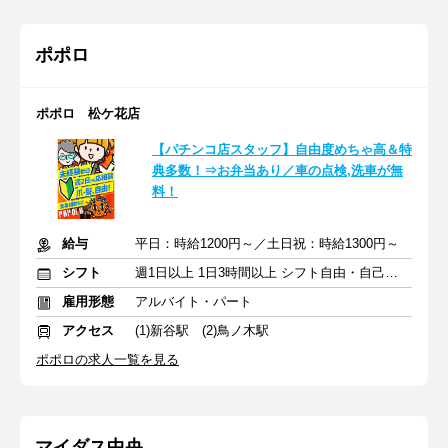
ポポロ
ポポロ 松ケ花店
【パチンコ店スタッフ】自由度めちゃ高＆特
典多数！⇒お弁当あり／車の点検,洗車が無
料！
給与
平日：時給1200円～／土日祝：時給1300円～
シフト
週1日以上 1日3時間以上 シフト自由・自己申告
雇用形態
アルバイト・パート
アクセス
(1)新谷駅 (2)鳥ノ木駅
ポポロの求人一覧を見る
マイダス中央