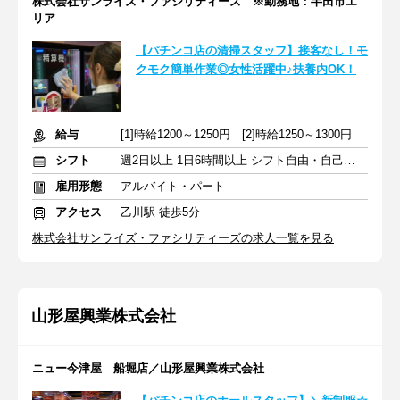
株式会社サンライズ・ファシリティーズ ※勤務地：半田市エ
リア
【パチンコ店の清掃スタッフ】接客なし！モ
クモク簡単作業◎女性活躍中♪扶養内OK！
給与
[1]時給1200～1250円 [2]時給1250～1300円
シフト
週2日以上 1日6時間以上 シフト自由・自己申告
雇用形態
アルバイト・パート
アクセス
乙川駅 徒歩5分
株式会社サンライズ・ファシリティーズの求人一覧を見る
山形屋興業株式会社
ニュー今津屋 船堀店／山形屋興業株式会社