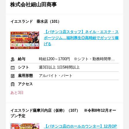
株式会社細山田商事
イエスランド 垂水店（101）
【パチンコ店スタッフ】ネイル・エステ・ス
ポーツジム…福利厚生◎高時給でガッツリ稼
げる
給与
時給1200～1700円 ※シフト・勤務時間帯によります
シフト
週3日以上 1日5時間以上
雇用形態
アルバイト・パート
アクセス
あと3日
イエスランド薩摩川内店（仮称）（107） ※令和8年12月オー
プン予定
【パチンコ店のホールカウンター】12月OP