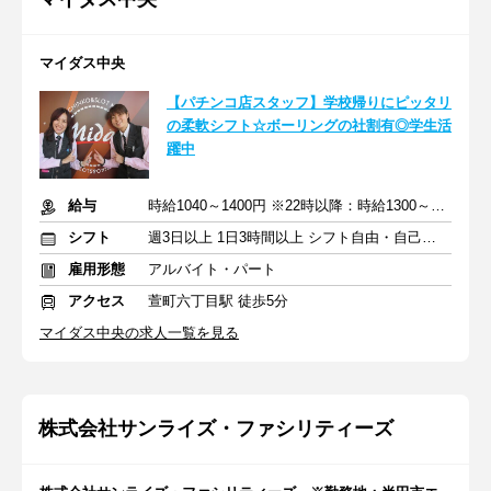
マイダス中央
【パチンコ店スタッフ】学校帰りにピッタリ
の柔軟シフト☆ボーリングの社割有◎学生活
躍中
給与
時給1040～1400円 ※22時以降：時給1300～1750円
シフト
週3日以上 1日3時間以上 シフト自由・自己申告
雇用形態
アルバイト・パート
アクセス
萱町六丁目駅 徒歩5分
マイダス中央の求人一覧を見る
株式会社サンライズ・ファシリティーズ