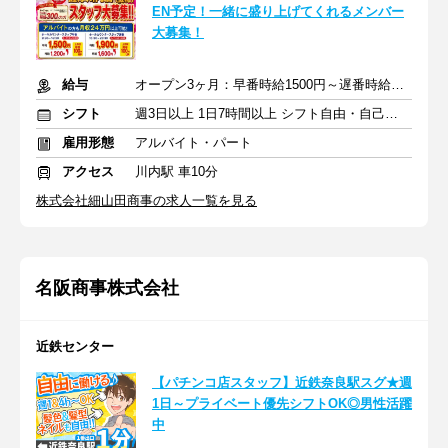
EN予定！一緒に盛り上げてくれるメンバー
大募集！
給与
オープン3ヶ月：早番時給1500円～遅番時給1900円 ＋土日祝100円
シフト
週3日以上 1日7時間以上 シフト自由・自己申告
雇用形態
アルバイト・パート
アクセス
川内駅 車10分
株式会社細山田商事の求人一覧を見る
名阪商事株式会社
近鉄センター
【パチンコ店スタッフ】近鉄奈良駅スグ★週
1日～プライベート優先シフトOK◎男性活躍
中