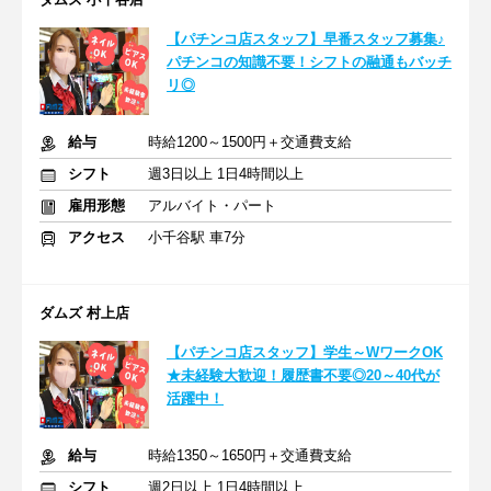
【パチンコ店スタッフ】早番スタッフ募集♪
パチンコの知識不要！シフトの融通もバッチ
リ◎
給与
時給1200～1500円＋交通費支給
シフト
週3日以上 1日4時間以上
雇用形態
アルバイト・パート
アクセス
小千谷駅 車7分
ダムズ 村上店
【パチンコ店スタッフ】学生～WワークOK
★未経験大歓迎！履歴書不要◎20～40代が
活躍中！
給与
時給1350～1650円＋交通費支給
シフト
週2日以上 1日4時間以上