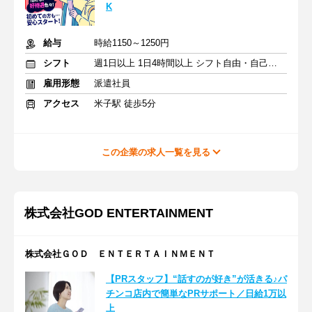
K
給与
時給1150～1250円
シフト
週1日以上 1日4時間以上 シフト自由・自己申告
雇用形態
派遣社員
アクセス
米子駅 徒歩5分
この企業の求人一覧を見る
株式会社GOD ENTERTAINMENT
株式会社ＧＯＤ ＥＮＴＥＲＴＡＩＮＭＥＮＴ
【PRスタッフ】“話すのが好き”が活きる♪パ
チンコ店内で簡単なPRサポート／日給1万以
上