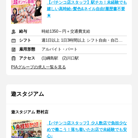
【パチンコ店スタッフ】駅チカ！未経験でも
嬉しい高時給♪髪色&ネイル自由!履歴書不要
★
給与
時給1350～円＋交通費支給
シフト
週1日以上 1日3時間以上 シフト自由・自己申告
雇用形態
アルバイト・パート
アクセス
(1)綱島駅 (2)川口駅
PIAグループの求人一覧を見る
遊スタジアム
遊スタジアム 野村店
【パチンコ店スタッフ】少人数店で負担少な
めで働こう！落ち着いたお店で未経験でも安
心♪