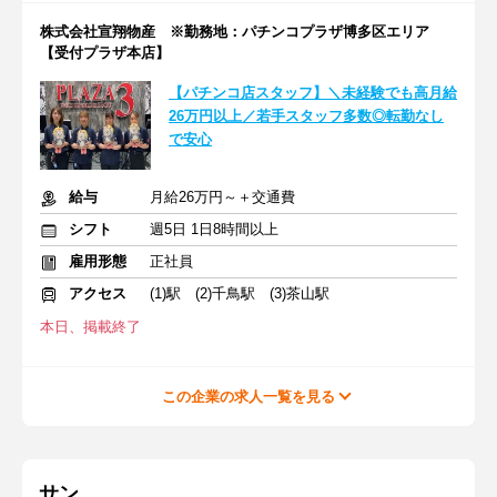
株式会社宣翔物産 ※勤務地：パチンコプラザ博多区エリア
【受付プラザ本店】
【パチンコ店スタッフ】＼未経験でも高月給
26万円以上／若手スタッフ多数◎転勤なし
で安心
給与
月給26万円～＋交通費
シフト
週5日 1日8時間以上
雇用形態
正社員
アクセス
(1)駅 (2)千鳥駅 (3)茶山駅
本日、掲載終了
この企業の求人一覧を見る
サン