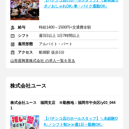
【パチンコ店のホールスタッフ】＼新制服☆
彡／おしゃれOK♪車・バイク通勤OK♪
給与
時給1400～1500円+交通費全額
シフト
週3日以上 1日7時間以上
雇用形態
アルバイト・パート
アクセス
船堀駅 徒歩1分
山形屋興業株式会社 の求人一覧を見る
株式会社ユース
株式会社ユース 福岡支店 ※勤務地：福岡市中央区/y03_044
1
【パチンコ店のホールスタッフ】＼未経験O
K♪／シフト制≫≫週1日～勤務OK♪