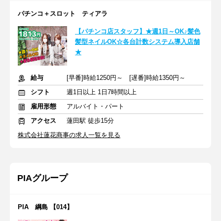
パチンコ＋スロット ティアラ
【パチンコ店スタッフ】★週1日～OK♪髪色
髪型ネイルOK☆各台計数システム導入店舗
★
給与
[早番]時給1250円～ [遅番]時給1350円～
シフト
週1日以上 1日7時間以上
雇用形態
アルバイト・パート
アクセス
蓮田駅 徒歩15分
株式会社蓮花商事の求人一覧を見る
PIAグループ
PIA 綱島 【014】