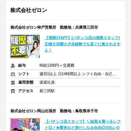
株式会社ゼロン
株式会社ゼロン神戸営業所 勤務地：兵庫県三田市
【清掃STAFF】[パチンコ店の清掃スタッフ]
主婦大活躍☆彡未経験でも直ぐに覚えれます
よ！
給与
時給1200円＋交通費
シフト
週3日以上 1日4時間以上 シフト自由・自己申告
雇用形態
派遣社員
アクセス
新三田駅
株式会社ゼロン岡山出張所 勤務地：鳥取県米子市
【パチンコ店スタッフ】＼短期＆選べるシフ
ト◎／★髪色など身だしなみ自由◎日払いO