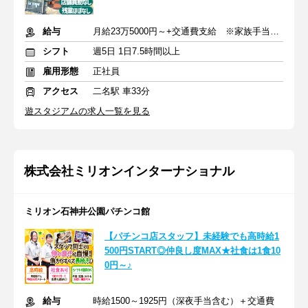
給与
月給23万5000円～+交通費支給 ※家族手当・住宅手当あり
シフト
週5日 1日7.5時間以上
雇用形態
正社員
アクセス
二名駅 車33分
遊スタジアムの求人一覧を見る
株式会社ミリオンインターナショナル
ミリオン石神井公園パチンコ館
【パチンコ店スタッフ】未経験でも高時給1
500円START◎仲良し度MAX★社食は1食10
0円～♪
給与
時給1500～1925円（深夜手当含む）＋交通費