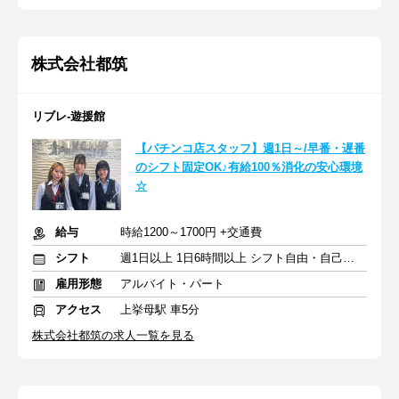
株式会社都筑
リブレ-遊援館
【パチンコ店スタッフ】週1日～/早番・遅番
のシフト固定OK♪有給100％消化の安心環境
☆
給与
時給1200～1700円 +交通費
シフト
週1日以上 1日6時間以上 シフト自由・自己申告
雇用形態
アルバイト・パート
アクセス
上挙母駅 車5分
株式会社都筑の求人一覧を見る