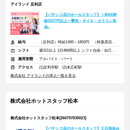
アイランド 足利店
【パチンコ店のホールスタッフ】＜MAX時
給2037円以上＞髪色・ネイル・カラコン自
由♪
給与
（足利店）時給1400～1850円 （秋葉原店）時給1500～2037円
シフト
週3日以上 1日4時間以上 シフト自由・自己申告
雇用形態
アルバイト・パート
アクセス
(1)足利市駅 (2)末広町駅
株式会社 アイランドの求人一覧を見る
株式会社ホットスタッフ松本
株式会社ホットスタッフ松本[260797830023]
【パチンコ店のホールスタッフ】土日祝休み