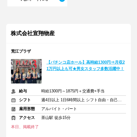
株式会社宣翔物産
荒江プラザ
【パチンコ店ホール】高時給1300円⇒月収2
1万円以上も可★男女スタッフ多数活躍中！
給与
時給1300円～1875円＋交通費+手当
シフト
週4日以上 1日6時間以上 シフト自由・自己申告
雇用形態
アルバイト・パート
アクセス
茶山駅 徒歩15分
本日、掲載終了