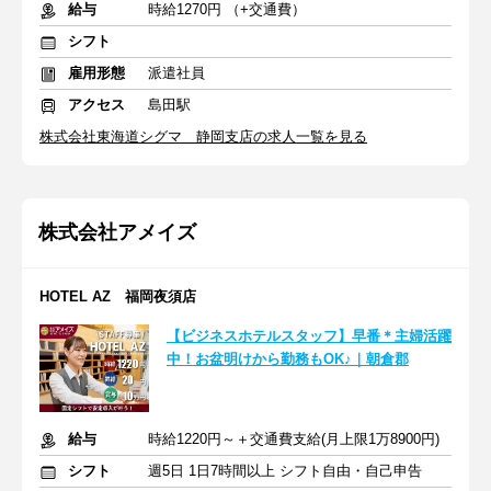
給与
時給1270円 （+交通費）
シフト
雇用形態
派遣社員
アクセス
島田駅
株式会社東海道シグマ 静岡支店の求人一覧を見る
株式会社アメイズ
HOTEL AZ 福岡夜須店
【ビジネスホテルスタッフ】早番＊主婦活躍
中！お盆明けから勤務もOK♪｜朝倉郡
給与
時給1220円～＋交通費支給(月上限1万8900円)
シフト
週5日 1日7時間以上 シフト自由・自己申告