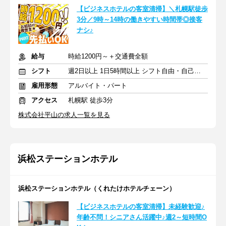
【ビジネスホテルの客室清掃】＼札幌駅徒歩
3分／9時～14時の働きやすい時間帯◎接客
ナシ♪
給与
時給1200円～＋交通費全額
シフト
週2日以上 1日5時間以上 シフト自由・自己申告
雇用形態
アルバイト・パート
アクセス
札幌駅 徒歩3分
株式会社平山の求人一覧を見る
浜松ステーションホテル
浜松ステーションホテル（くれたけホテルチェーン）
【ビジネスホテルの客室清掃】未経験歓迎♪
年齢不問！シニアさん活躍中♪週2～短時間O