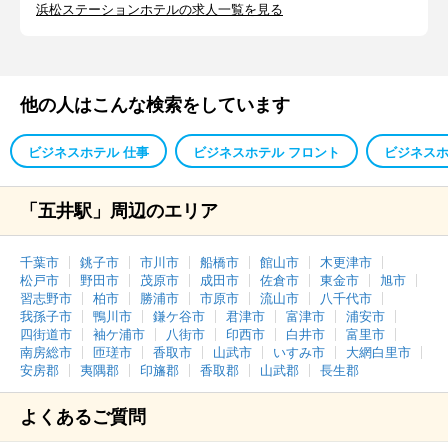
浜松ステーションホテルの求人一覧を見る
他の人はこんな検索をしています
ビジネスホテル 仕事
ビジネスホテル フロント
ビジネスホ
「五井駅」周辺のエリア
千葉市
銚子市
市川市
船橋市
館山市
木更津市
松戸市
野田市
茂原市
成田市
佐倉市
東金市
旭市
習志野市
柏市
勝浦市
市原市
流山市
八千代市
我孫子市
鴨川市
鎌ケ谷市
君津市
富津市
浦安市
四街道市
袖ケ浦市
八街市
印西市
白井市
富里市
南房総市
匝瑳市
香取市
山武市
いすみ市
大網白里市
安房郡
夷隅郡
印旛郡
香取郡
山武郡
長生郡
よくあるご質問