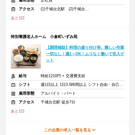
雇用形態
正社員
アクセス
(1)千城台北駅 (2)千城台駅 (3)千城台駅
あと1日
特別養護老人ホーム 小倉町いずみ苑
【調理補助】料理の盛り付け等、難しい作業
一切なし！週1～OK！ムリなく働いて収入ゲ
ット
給与
時給1210円 + 交通費支給
シフト
週1日以上 1日3.5時間以上 シフト自由・自己申告
雇用形態
アルバイト・パート
アクセス
千城台北駅 徒歩7分
あと1日
この企業の求人一覧を見る