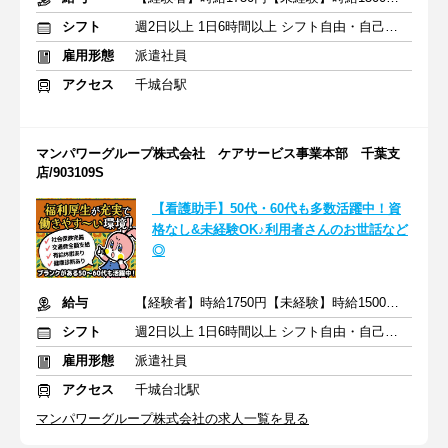
シフト
週2日以上 1日6時間以上 シフト自由・自己申告
雇用形態
派遣社員
アクセス
千城台駅
マンパワーグループ株式会社 ケアサービス事業本部 千葉支
店/903109S
【看護助手】50代・60代も多数活躍中！資
格なし&未経験OK♪利用者さんのお世話など
◎
給与
【経験者】時給1750円【未経験】時給1500円 ※交通費全額
シフト
週2日以上 1日6時間以上 シフト自由・自己申告
雇用形態
派遣社員
アクセス
千城台北駅
マンパワーグループ株式会社の求人一覧を見る