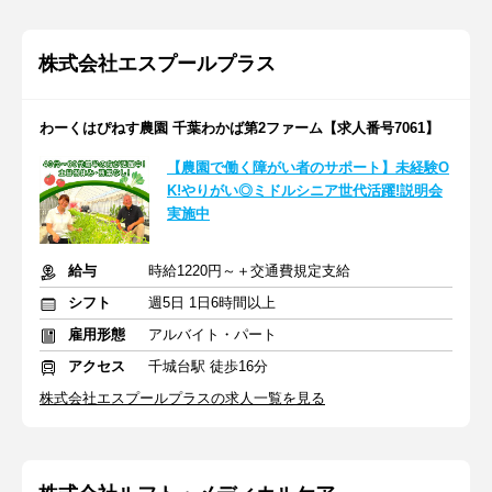
株式会社エスプールプラス
わーくはぴねす農園 千葉わかば第2ファーム【求人番号7061】
【農園で働く障がい者のサポート】未経験O
K!やりがい◎ミドルシニア世代活躍!説明会
実施中
給与
時給1220円～＋交通費規定支給
シフト
週5日 1日6時間以上
雇用形態
アルバイト・パート
アクセス
千城台駅 徒歩16分
株式会社エスプールプラスの求人一覧を見る