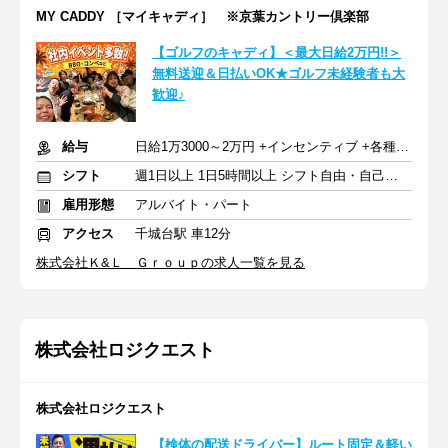
MY CADDY ［マイキャディ］ ※京葉カントリー倶楽部
【ゴルフのキャディ】＜最大日給2万円!!＞
無料送迎＆日払いOK★ゴルフ未経験者も大
歓迎♪
給与
日給1万3000～2万円 +インセンティブ +各種手当
シフト
週1日以上 1日5時間以上 シフト自由・自己申告
雇用形態
アルバイト・パート
アクセス
千城台駅 車12分
株式会社Ｋ&Ｌ Ｇｒｏｕｐの求人一覧を見る
株式会社ロジクエスト
株式会社ロジクエスト
【検体の配送ドライバー】ルート固定＆軽い