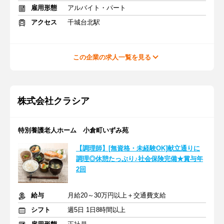
雇用形態
アルバイト・パート
アクセス
千城台北駅
この企業の求人一覧を見る
株式会社クラシア
特別養護老人ホーム 小倉町いずみ苑
【調理師】[無資格・未経験OK]献立通りに
調理◎休憩たっぷり♪社会保険完備★賞与年
2回
給与
月給20～30万円以上＋交通費支給
シフト
週5日 1日8時間以上