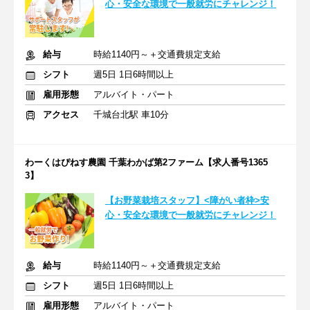
心・安全な環境で一般就労にチャレンジ！
給与
時給1140円～＋交通費規定支給
シフト
週5日 1日6時間以上
雇用形態
アルバイト・パート
アクセス
千城台北駅 車10分
わーくはぴねす農園 千葉わかば第2ファーム【求人番号1365
3】
【お野菜栽培スタッフ】<障がい者枠>安
心・安全な環境で一般就労にチャレンジ！
給与
時給1140円～＋交通費規定支給
シフト
週5日 1日6時間以上
雇用形態
アルバイト・パート