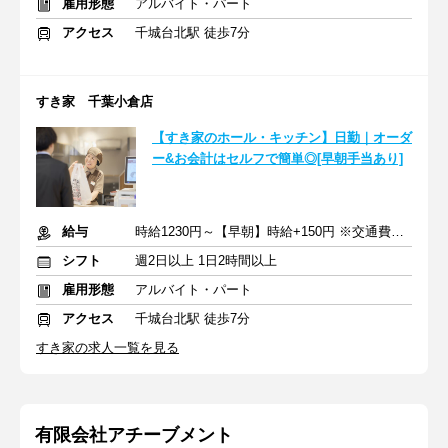
雇用形態
アルバイト・パート
アクセス
千城台北駅 徒歩7分
すき家 千葉小倉店
【すき家のホール・キッチン】日勤｜オーダ
ー&お会計はセルフで簡単◎[早朝手当あり]
給与
時給1230円～【早朝】時給+150円 ※交通費支給
シフト
週2日以上 1日2時間以上
雇用形態
アルバイト・パート
アクセス
千城台北駅 徒歩7分
すき家の求人一覧を見る
有限会社アチーブメント