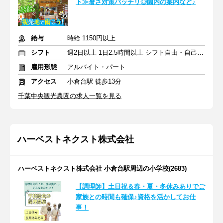
ト≫暑さ対策バッチリ◎園内の案内など♪
給与
時給 1150円以上
シフト
週2日以上 1日2.5時間以上 シフト自由・自己申告
雇用形態
アルバイト・パート
アクセス
小倉台駅 徒歩13分
千葉中央観光農園の求人一覧を見る
ハーベストネクスト株式会社
ハーベストネクスト株式会社 小倉台駅周辺の小学校(2683)
【調理師】土日祝＆春・夏・冬休みありでご
家族との時間も確保♪資格を活かしてお仕
事！