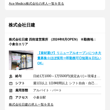
Ace Medics株式会社の求人一覧を見る
株式会社日建
株式会社日建 四街道営業所 （2024年8月OPEN） ※勤務地：
小倉台エリア
【資材運び】リニューアルオープンにつき大
量募集☆ほぼ採用⇒即勤務可◎短期＆日払い
OK♪
給与
日給1万1000～1万5500円(規定あり)＋現場までの交通費全額支給
シフト
週1日以上 1日8時間以上 シフト自由・自己申告
雇用形態
アルバイト・パート
アクセス
小倉台駅
株式会社日建の求人一覧を見る