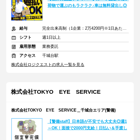
荷物で運ぶのもラクラク♪車は無料貸出し◎
給与
完全出来高制（1企業：2万4200円※1日あたり）
シフト
週1日以上
雇用形態
業務委託
アクセス
千城台駅
株式会社ロジクエストの求人一覧を見る
株式会社TOKYO EYE SERVICE
株式会社TOKYO EYE SERVICE＿千城台エリア(警備)
【警備staff】日本語が不安でも大丈夫◎週1
～OK！面接で2000円支給！日払い＆手渡し