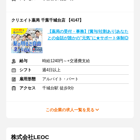
クリエイト薬局 千葉千城台店 【4147】
【薬局の受付・事務】[賞与/社割あり]あなた
との会話が誰かの"元気"に★サポート体制◎
給与
時給1240円～+交通費支給
シフト
週4日以上
雇用形態
アルバイト・パート
アクセス
千城台駅 徒歩9分
この企業の求人一覧を見る
株式会社LEOC