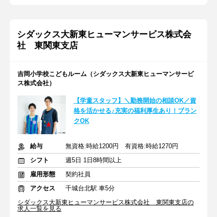
シダックス大新東ヒューマンサービス株式会
社 東関東支店
吉岡小学校こどもルーム（シダックス大新東ヒューマンサービ
ス株式会社）
【学童スタッフ】＼勤務開始の相談OK／資
格を活かせる♪充実の福利厚生あり！ブラン
クOK
給与
無資格:時給1200円 有資格:時給1270円
シフト
週5日 1日8時間以上
雇用形態
契約社員
アクセス
千城台北駅 車5分
シダックス大新東ヒューマンサービス株式会社 東関東支店の
求人一覧を見る