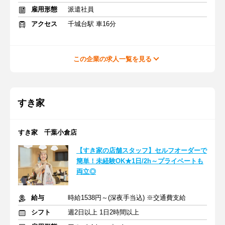
雇用形態
派遣社員
アクセス
千城台駅 車16分
この企業の求人一覧を見る
すき家
すき家 千葉小倉店
【すき家の店舗スタッフ】セルフオーダーで
簡単！未経験OK★1日/2h～プライベートも
両立◎
給与
時給1538円～(深夜手当込) ※交通費支給
シフト
週2日以上 1日2時間以上