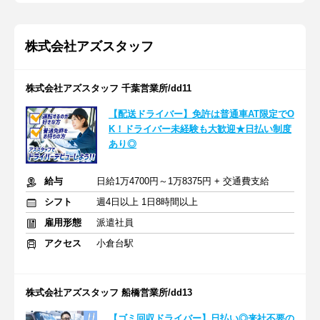
株式会社アズスタッフ
株式会社アズスタッフ 千葉営業所/dd11
【配送ドライバー】免許は普通車AT限定でO
K！ドライバー未経験も大歓迎★日払い制度
あり◎
給与
日給1万4700円～1万8375円 + 交通費支給
シフト
週4日以上 1日8時間以上
雇用形態
派遣社員
アクセス
小倉台駅
株式会社アズスタッフ 船橋営業所/dd13
【ゴミ回収ドライバー】日払い◎来社不要の