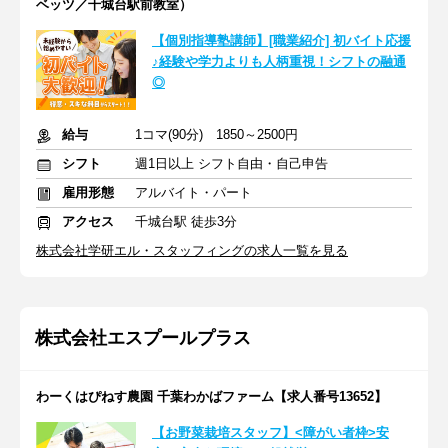
ベッツ／千城台駅前教室）
【個別指導塾講師】[職業紹介] 初バイト応援
♪経験や学力よりも人柄重視！シフトの融通
◎
給与
1コマ(90分) 1850～2500円
シフト
週1日以上 シフト自由・自己申告
雇用形態
アルバイト・パート
アクセス
千城台駅 徒歩3分
株式会社学研エル・スタッフィングの求人一覧を見る
株式会社エスプールプラス
わーくはぴねす農園 千葉わかばファーム【求人番号13652】
【お野菜栽培スタッフ】<障がい者枠>安