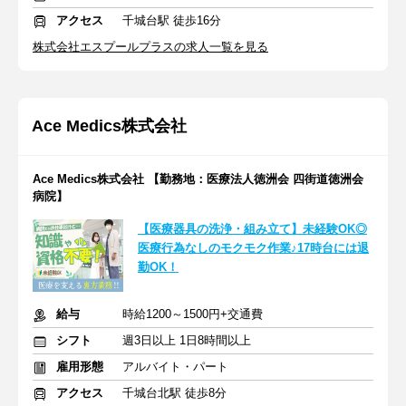
アクセス
千城台駅 徒歩16分
株式会社エスプールプラスの求人一覧を見る
Ace Medics株式会社
Ace Medics株式会社 【勤務地：医療法人徳洲会 四街道徳洲会
病院】
【医療器具の洗浄・組み立て】未経験OK◎
医療行為なしのモクモク作業♪17時台には退
勤OK！
給与
時給1200～1500円+交通費
シフト
週3日以上 1日8時間以上
雇用形態
アルバイト・パート
アクセス
千城台北駅 徒歩8分