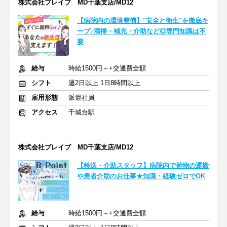
株式会社ブレイブ MD千葉支店/MD12
【病院内の環境整備】"安全と衛生"を徹底キ
ープ♪清掃・補充・介助など◎専門知識は不
要
給与
時給1500円～+交通費全額
シフト
週2日以上 1日8時間以上
雇用形態
派遣社員
アクセス
千城台駅
株式会社ブレイブ MD千葉支店/MD12
【移送・介助スタッフ】病院内で荷物の運搬
や患者介助のお仕事★知識・経験ゼロでOK
給与
時給1500円～+交通費全額