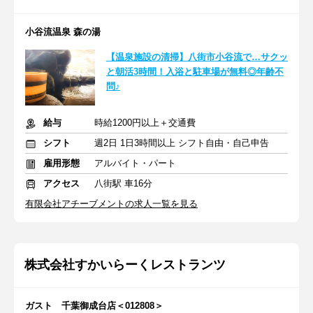
小谷流温泉 森の湯
【温泉施設の清掃】八街市小谷流で…サクッ
と朝活3時間！入浴と駐車場が無料◎年齢不
問♪
給与
時給1200円以上＋交通費
シフト
週2日 1日3時間以上 シフト自由・自己申告
雇用形態
アルバイト・パート
アクセス
八街駅 車16分
有限会社アチーブメントの求人一覧を見る
株式会社すかいらーくレストランツ
ガスト 千葉御成台店＜012808＞