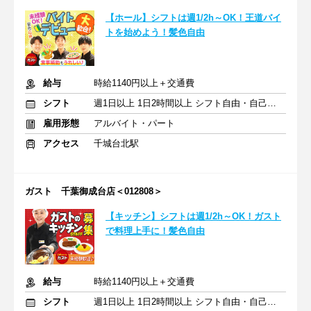
【ホール】シフトは週1/2h～OK！王道バイ
トを始めよう！髪色自由
給与
時給1140円以上＋交通費
シフト
週1日以上 1日2時間以上 シフト自由・自己申告
雇用形態
アルバイト・パート
アクセス
千城台北駅
ガスト 千葉御成台店＜012808＞
【キッチン】シフトは週1/2h～OK！ガスト
で料理上手に！髪色自由
給与
時給1140円以上＋交通費
シフト
週1日以上 1日2時間以上 シフト自由・自己申告