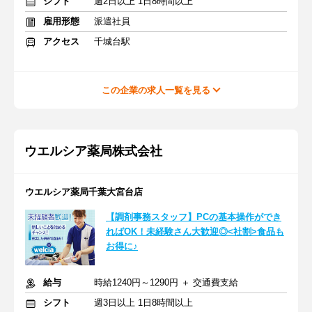
シフト
週2日以上 1日8時間以上
雇用形態
派遣社員
アクセス
千城台駅
この企業の求人一覧を見る
ウエルシア薬局株式会社
ウエルシア薬局千葉大宮台店
【調剤事務スタッフ】PCの基本操作ができ
ればOK！未経験さん大歓迎◎<社割>食品も
お得に♪
給与
時給1240円～1290円 ＋ 交通費支給
シフト
週3日以上 1日8時間以上