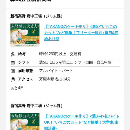
新宿高野 府中工場（ジャム課）
【TAKANOのケーキ作り】<週5>"いちごの
カット"など簡単！フリーター歓迎♪賞与&昇
給あり◎
給与
時給1230円以上＋交通費
シフト
週5日 1日6時間以上 シフト自由・自己申告
雇用形態
アルバイト・パート
アクセス
万願寺駅 徒歩14分
あと4日
新宿高野 府中工場（ジャム課）
【TAKANOのケーキ作り】<週3~4>初バイト
OK！"いちごのカット"など簡単！大学生/主
婦活躍♪