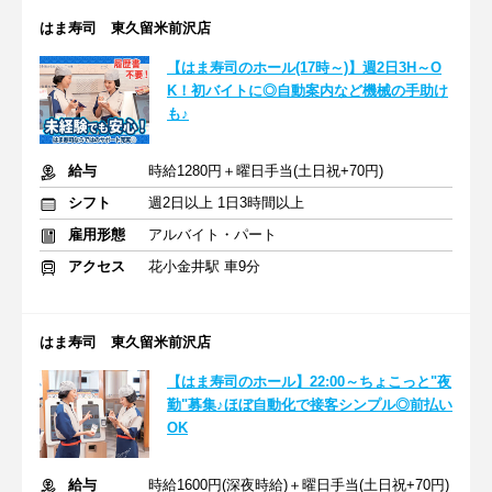
はま寿司 東久留米前沢店
【はま寿司のホール(17時～)】週2日3H～O
K！初バイトに◎自動案内など機械の手助け
も♪
給与
時給1280円＋曜日手当(土日祝+70円)
シフト
週2日以上 1日3時間以上
雇用形態
アルバイト・パート
アクセス
花小金井駅 車9分
はま寿司 東久留米前沢店
【はま寿司のホール】22:00～ちょこっと"夜
勤"募集♪ほぼ自動化で接客シンプル◎前払い
OK
給与
時給1600円(深夜時給)＋曜日手当(土日祝+70円)