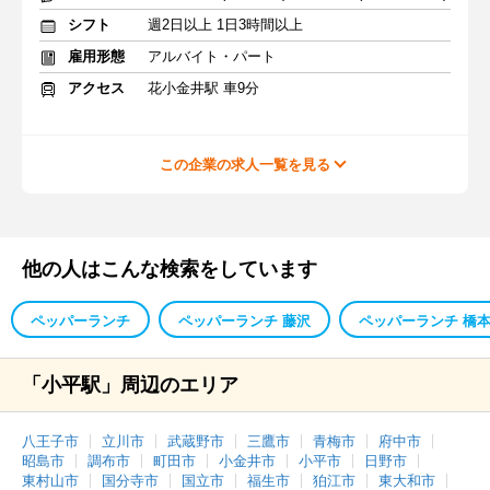
シフト
週2日以上 1日3時間以上
雇用形態
アルバイト・パート
アクセス
花小金井駅 車9分
この企業の求人一覧を見る
他の人はこんな検索をしています
ペッパーランチ
ペッパーランチ 藤沢
ペッパーランチ 橋
「小平駅」周辺のエリア
八王子市
立川市
武蔵野市
三鷹市
青梅市
府中市
昭島市
調布市
町田市
小金井市
小平市
日野市
東村山市
国分寺市
国立市
福生市
狛江市
東大和市