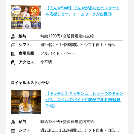
【てんやStaff】てんやがあなたのスタート
を応援します。チームワークが自慢◎
給与
時給1250円+交通費規定内支給
シフト
週2日以上 1日3時間以上 シフト自由・自己申告
雇用形態
アルバイト・パート
アクセス
小平駅
ロイヤルホスト小平店
【キッチン】キッチンは、もう一つのキャン
パス。ロイホでバイト仲間ができる!未経験
OK◎
給与
時給1250円+交通費規定内支給
シフト
週2日以上 1日2時間以上 シフト自由・自己申告