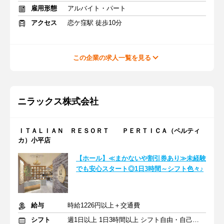
雇用形態
アルバイト・パート
アクセス
恋ケ窪駅 徒歩10分
この企業の求人一覧を見る
ニラックス株式会社
ＩＴＡＬＩＡＮ ＲＥＳＯＲＴ ＰＥＲＴＩＣＡ（ペルティ
カ）小平店
【ホール】≪まかないや割引券あり≫未経験
でも安心スタート◎1日3時間～シフト色々♪
給与
時給1226円以上＋交通費
シフト
週1日以上 1日3時間以上 シフト自由・自己申告