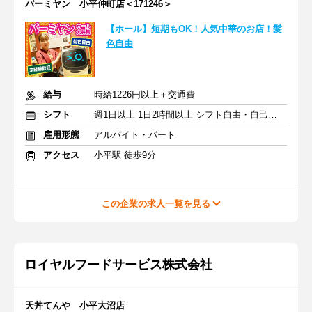
バーミヤン 小平仲町店＜171246＞
【ホール】短期もOK！人気中華のお店！髪
色自由
給与
時給1226円以上＋交通費
シフト
週1日以上 1日2時間以上 シフト自由・自己申告
雇用形態
アルバイト・パート
アクセス
小平駅 徒歩9分
この企業の求人一覧を見る
ロイヤルフードサービス株式会社
天丼てんや 小平大沼店