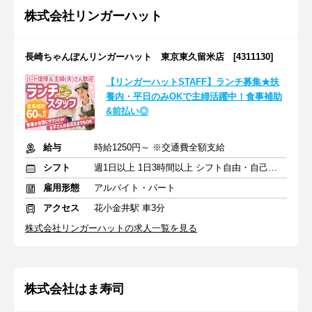
株式会社リンガーハット
長崎ちゃんぽんリンガーハット 東京東久留米店 [4311130]
【リンガーハットSTAFF】ランチ募集★扶
養内・平日のみOKで主婦活躍中！食事補助
&前払い◎
給与
時給1250円～ ※交通費全額支給
シフト
週1日以上 1日3時間以上 シフト自由・自己申告
雇用形態
アルバイト・パート
アクセス
花小金井駅 車3分
株式会社リンガーハットの求人一覧を見る
株式会社はま寿司