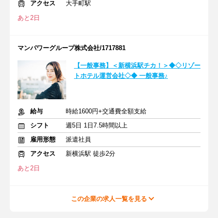
アクセス
大手町駅
あと2日
マンパワーグループ株式会社/1717881
【一般事務】＜新横浜駅チカ！＞◆◇リゾー
トホテル運営会社◇◆ 一般事務♪
給与
時給1600円+交通費全額支給
シフト
週5日 1日7.5時間以上
雇用形態
派遣社員
アクセス
新横浜駅 徒歩2分
あと2日
この企業の求人一覧を見る