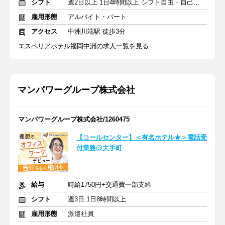
シフト
週2日以上 1日4時間以上 シフト自由・自己申告
雇用形態
アルバイト・パート
アクセス
中洲川端駅 徒歩3分
エスペリアホテル福岡中洲の求人一覧を見る
マンパワーグループ株式会社
マンパワーグループ株式会社/1260475
【コールセンター】＜有名ホテル★＞電話受
付業務@大手町
給与
時給1750円+交通費一部支給
シフト
週3日 1日8時間以上
雇用形態
派遣社員