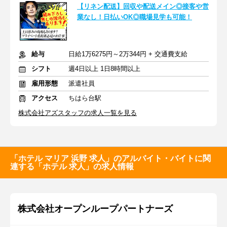
【リネン配送】回収や配送メイン◎接客や営
業なし！日払いOK◎職場見学も可能！
給与
日給1万6275円～2万344円 + 交通費支給
シフト
週4日以上 1日8時間以上
雇用形態
派遣社員
アクセス
ちはら台駅
株式会社アズスタッフの求人一覧を見る
「ホテル マリア 浜野 求人」のアルバイト・バイトに関
連する「ホテル 求人」の求人情報
株式会社オープンループパートナーズ