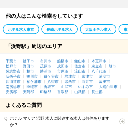
他の人はこんな検索をしています
ホテル求人東京
長崎ホテル求人
大阪ホテル求人
東
「浜野駅」周辺のエリア
千葉市
銚子市
市川市
船橋市
館山市
木更津市
松戸市
野田市
茂原市
成田市
佐倉市
東金市
旭市
習志野市
柏市
勝浦市
市原市
流山市
八千代市
我孫子市
鴨川市
鎌ケ谷市
君津市
富津市
浦安市
四街道市
袖ケ浦市
八街市
印西市
白井市
富里市
南房総市
匝瑳市
香取市
山武市
いすみ市
大網白里市
安房郡
夷隅郡
印旛郡
香取郡
山武郡
長生郡
よくあるご質問
ホテル マリア 浜野 求人に関連する求人は何件あります
か？