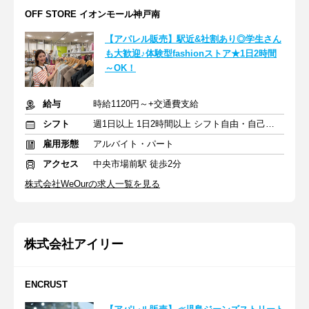
OFF STORE イオンモール神戸南
【アパレル販売】駅近&社割あり◎学生さん
も大歓迎♪体験型fashionストア★1日2時間
～OK！
給与
時給1120円～+交通費支給
シフト
週1日以上 1日2時間以上 シフト自由・自己申告
雇用形態
アルバイト・パート
アクセス
中央市場前駅 徒歩2分
株式会社WeOurの求人一覧を見る
株式会社アイリー
ENCRUST