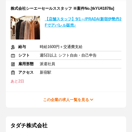
株式会社シーエーセールススタッフ ※案件No.[tkYU41878a]
【店舗スタッフ】9/1～/PRADA/新宿伊勢丹2
Fでアパレル販売♪
給与
時給1600円＋交通費支給
シフト
週5日以上 シフト自由・自己申告
雇用形態
派遣社員
アクセス
新宿駅
あと2日
この企業の求人一覧を見る
タダチ株式会社