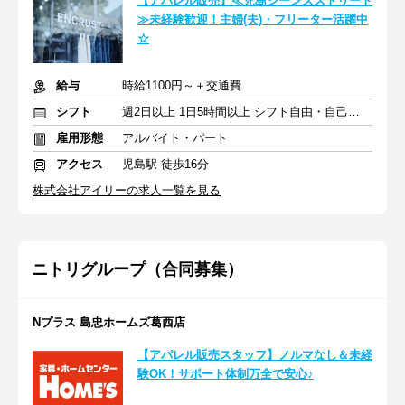
【アパレル販売】≪児島ジーンズストリート
≫未経験歓迎！主婦(夫)・フリーター活躍中
☆
給与
時給1100円～＋交通費
シフト
週2日以上 1日5時間以上 シフト自由・自己申告
雇用形態
アルバイト・パート
アクセス
児島駅 徒歩16分
株式会社アイリーの求人一覧を見る
ニトリグループ（合同募集）
Nプラス 島忠ホームズ葛西店
【アパレル販売スタッフ】ノルマなし＆未経
験OK！サポート体制万全で安心♪