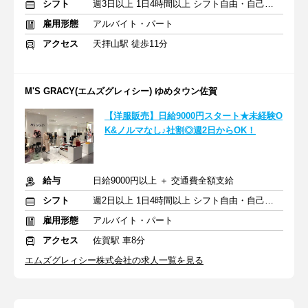
シフト
週3日以上 1日4時間以上 シフト自由・自己申告
雇用形態
アルバイト・パート
アクセス
天拝山駅 徒歩11分
M'S GRACY(エムズグレィシー) ゆめタウン佐賀
【洋服販売】日給9000円スタート★未経験O
K&ノルマなし♪社割◎週2日からOK！
給与
日給9000円以上 ＋ 交通費全額支給
シフト
週2日以上 1日4時間以上 シフト自由・自己申告
雇用形態
アルバイト・パート
アクセス
佐賀駅 車8分
エムズグレィシー株式会社の求人一覧を見る