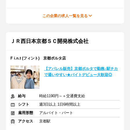
この企業の求人一覧を見る
ＪＲ西日本京都ＳＣ開発株式会社
F i.n.t (フィント) 京都ポルタ店
【アパレル販売】京都ポルタで勤務♪駅チカ
で通いやすい★バイトデビュー大歓迎◎
給与
時給1190円～＋交通費支給
シフト
週3日以上 1日6時間以上
雇用形態
アルバイト・パート
アクセス
京都駅