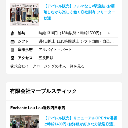
【アパレル販売】ノルマなし×駅直結♪お洒
落しながら楽しく働く◎社割有!フリーター
歓迎
給与
時給1310円（18時以降：時給1500円） ＋交通費支給
シフト
週4日以上 1日5時間以上 シフト自由・自己申告
雇用形態
アルバイト・パート
アクセス
五反田駅
株式会社イークロージングの求人一覧を見る
有限会社マーブルスティック
Enchante Lou Lou近鉄四日市店
【アパレル販売】リニューアルOPEN★遅番
は時給1400円♪お洋服が好きな方歓迎◎週1