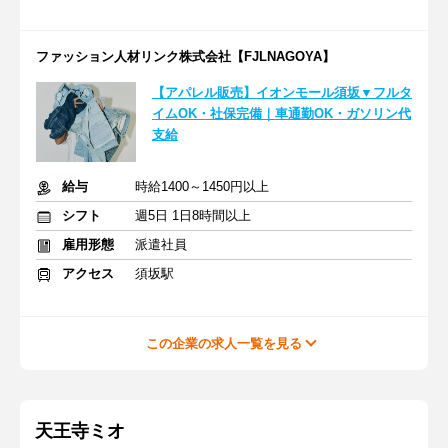
ファッション人材リンク株式会社【FJLNAGOYA】
【アパレル販売】イオンモール須坂▼フルタ
イムOK・社保完備｜車通勤OK・ガソリン代
支給
給与
時給1400～1450円以上
シフト
週5日 1日8時間以上
雇用形態
派遣社員
アクセス
須坂駅
この企業の求人一覧を見る
天王寺ミオ