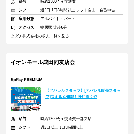
給与
時給1500円＋交通費
シフト
週2日 1日3時間以上 シフト自由・自己申告
雇用形態
アルバイト・パート
アクセス
鴨居駅 徒歩8分
タダチ株式会社の求人一覧を見る
イオンモール成田同友店会
SpRay PREMIUM
【アパレルスタッフ】[アパレル販売スタッ
フ]スキルや知識も身に着く◎
給与
時給1200円＋交通費一部支給
シフト
週2日以上 1日5時間以上