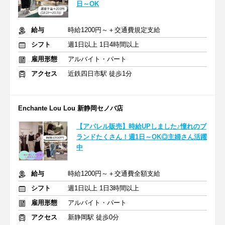
日～OK
給与
時給1200円～＋交通費規定支給
シフト
週1日以上 1日4時間以上
雇用形態
アルバイト・パート
アクセス
近鉄四日市駅 徒歩1分
Enchante Lou Lou 新静岡セノバ店
【アパレル販売】時給UPしました♪憧れのブ
ランドたくさん！週1日～OK◎主婦さん活躍
中
給与
時給1200円～＋交通費全額支給
シフト
週1日以上 1日3時間以上
雇用形態
アルバイト・パート
アクセス
新静岡駅 徒歩0分