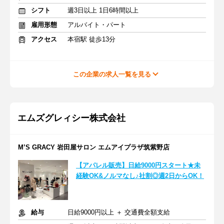
シフト
週3日以上 1日6時間以上
雇用形態
アルバイト・パート
アクセス
本宿駅 徒歩13分
この企業の求人一覧を見る
エムズグレィシー株式会社
M’S GRACY 岩田屋サロン エムアイプラザ筑紫野店
【アパレル販売】日給9000円スタート★未
経験OK&ノルマなし♪社割◎週2日からOK！
給与
日給9000円以上 ＋ 交通費全額支給