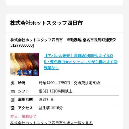
株式会社ホットスタッフ四日市
株式会社ホットスタッフ四日市 ※勤務地 桑名市長島町浦安[2
51277880003]
【アパレル販売】高時給1400円♪ネイルO
K・髪色自由★オシャレしながら働けます◎
残業なし
給与
時給1400～1750円＋交通費規定支給
シフト
週5日 1日6時間以上
雇用形態
派遣社員
アクセス
益生駅 車16分
本日、掲載終了
株式会社ホットスタッフ四日市の求人一覧を見る