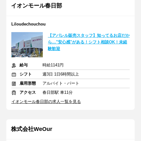
イオンモール春日部
Liloudechouchou
【アパレル販売スタッフ】知ってるお店だか
ら…"安心感"がある！シフト相談OK！未経
験歓迎
給与
時給1141円
シフト
週3日 1日6時間以上
雇用形態
アルバイト・パート
アクセス
春日部駅 車11分
イオンモール春日部の求人一覧を見る
株式会社WeOur