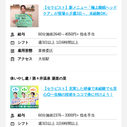
【セラピスト】新メニュー「極上睡眠ヘッド
ケア」が登場☆彡週3日～、未経験OK♪
給与
60分施術2640～4050円+ 指名手当
シフト
週3日以上 1日6時間以上
雇用形態
業務委託
アクセス
大垣駅
体いやし處 / 酒々井温泉 湯楽の里
【セラピスト】充実した研修で未経験でも安
心◎一生物の技術をココで身に付けよう！
給与
60分施術2376～3300円+ 指名手当
シフト
週3日以上 1日6時間以上