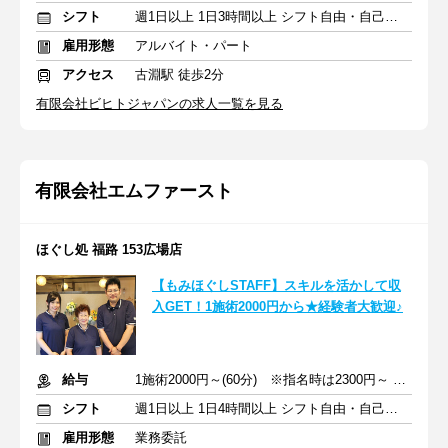
シフト
週1日以上 1日3時間以上 シフト自由・自己申告
雇用形態
アルバイト・パート
アクセス
古淵駅 徒歩2分
有限会社ビヒトジャパンの求人一覧を見る
有限会社エムファースト
ほぐし処 福路 153広場店
【もみほぐしSTAFF】スキルを活かして収
入GET！1施術2000円から★経験者大歓迎♪
給与
1施術2000円～(60分) ※指名時は2300円～ (完全出来高制)
シフト
週1日以上 1日4時間以上 シフト自由・自己申告
雇用形態
業務委託