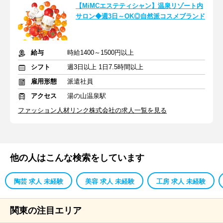
【MiMCエステティシャン】温泉リゾート内
サロン◆週3日～OK◎自然派コスメブランド
給与
時給1400～1500円以上
シフト
週3日以上 1日7.5時間以上
雇用形態
派遣社員
アクセス
湯の山温泉駅
ファッション人材リンク株式会社の求人一覧を見る
他の人はこんな検索をしています
陶芸 求人 未経験
美容 求人 未経験
工房 求人 未経験
関東の注目エリア