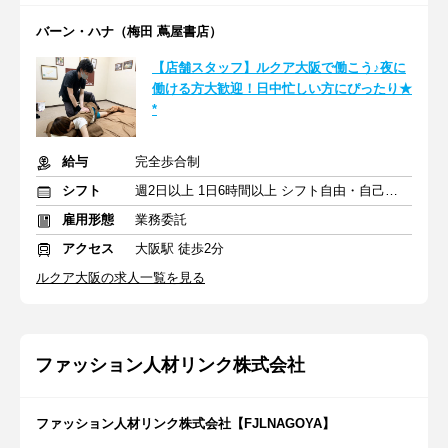
バーン・ハナ（梅田 蔦屋書店）
【店舗スタッフ】ルクア大阪で働こう♪夜に
働ける方大歓迎！日中忙しい方にぴったり★
*
給与
完全歩合制
シフト
週2日以上 1日6時間以上 シフト自由・自己申告
雇用形態
業務委託
アクセス
大阪駅 徒歩2分
ルクア大阪の求人一覧を見る
ファッション人材リンク株式会社
ファッション人材リンク株式会社【FJLNAGOYA】