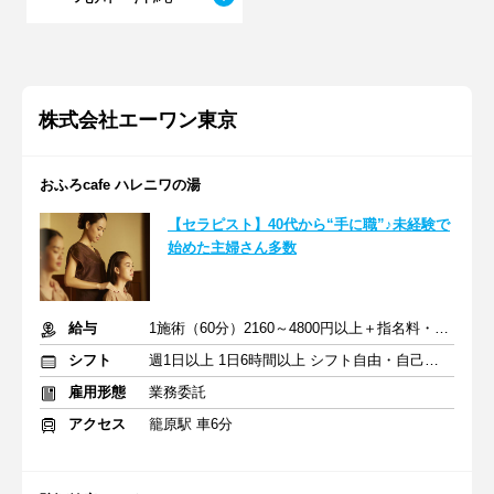
株式会社エーワン東京
おふろcafe ハレニワの湯
【セラピスト】40代から“手に職”♪未経験で
始めた主婦さん多数
給与
1施術（60分）2160～4800円以上＋指名料・インセン
シフト
週1日以上 1日6時間以上 シフト自由・自己申告
雇用形態
業務委託
アクセス
籠原駅 車6分