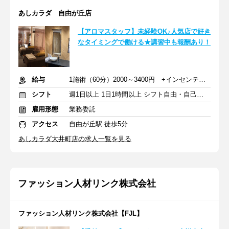
あしカラダ 自由が丘店
【アロマスタッフ】未経験OK♪人気店で好き
なタイミングで働ける★講習中も報酬あり！
給与
1施術（60分）2000～3400円 +インセンティブ
シフト
週1日以上 1日1時間以上 シフト自由・自己申告
雇用形態
業務委託
アクセス
自由が丘駅 徒歩5分
あしカラダ大井町店の求人一覧を見る
ファッション人材リンク株式会社
ファッション人材リンク株式会社【FJL】