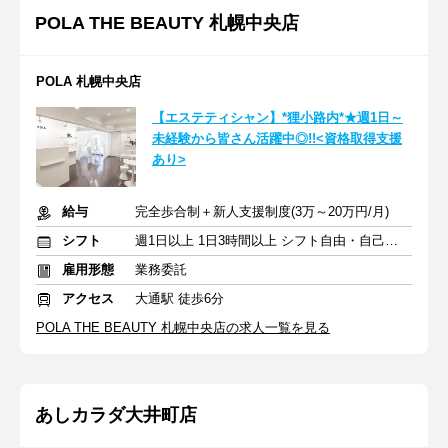
POLA THE BEAUTY 札幌中央店
POLA 札幌中央店
【エステティシャン】*狸小路内*★週1日～
未経験から皆さん活躍中◎!!<資格取得支援
あり>
給与
完全歩合制＋新人支援制度(3万～20万円/月)
シフト
週1日以上 1日3時間以上 シフト自由・自己申告
雇用形態
業務委託
アクセス
大通駅 徒歩6分
POLA THE BEAUTY 札幌中央店の求人一覧を見る
あしカラダ大井町店