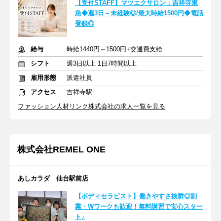
【受付STAFF】マツエクサロン：吉祥寺東
急◆週3日～未経験◎/最大時給1500円◆電話
登録◎
給与
時給1440円～1500円+交通費支給
シフト
週3日以上 1日7時間以上
雇用形態
派遣社員
アクセス
吉祥寺駅
ファッション人材リンク株式会社の求人一覧を見る
株式会社REMEL ONE
あしカラダ 仙台駅前店
【ボディセラピスト】働きやすさ抜群◎副
業・Wワークも歓迎！無料講習で安心スター
ト♪