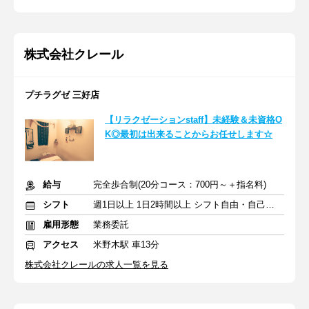
株式会社クレール
プチラグゼ 三好店
【リラクゼーションstaff】未経験＆未資格O
K◎最初は出来ることからお任せします☆
給与
完全歩合制(20分コース：700円～＋指名料)
シフト
週1日以上 1日2時間以上 シフト自由・自己申告
雇用形態
業務委託
アクセス
米野木駅 車13分
株式会社クレールの求人一覧を見る