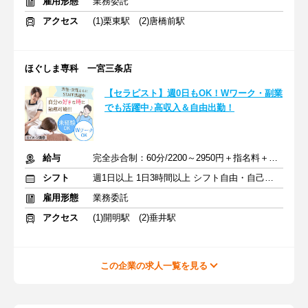
雇用形態
業務委託
アクセス
(1)栗東駅 (2)唐橋前駅
ほぐしま専科 一宮三条店
【セラピスト】週0日もOK！Wワーク・副業
でも活躍中♪高収入＆自由出勤！
給与
完全歩合制：60分/2200～2950円＋指名料＋インセンティブ
シフト
週1日以上 1日3時間以上 シフト自由・自己申告
雇用形態
業務委託
アクセス
(1)開明駅 (2)垂井駅
この企業の求人一覧を見る