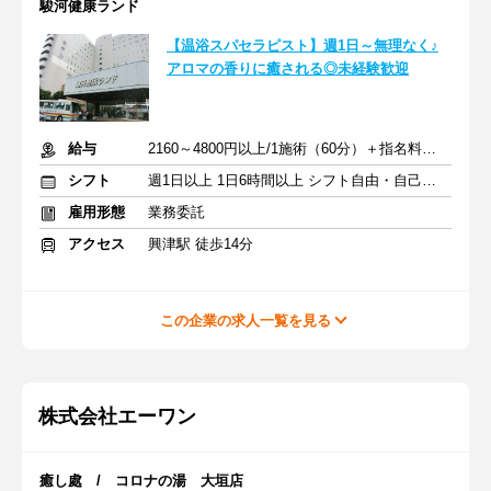
駿河健康ランド
【温浴スパセラピスト】週1日～無理なく♪
アロマの香りに癒される◎未経験歓迎
給与
2160～4800円以上/1施術（60分）＋指名料・インセン
シフト
週1日以上 1日6時間以上 シフト自由・自己申告
雇用形態
業務委託
アクセス
興津駅 徒歩14分
この企業の求人一覧を見る
株式会社エーワン
癒し處 / コロナの湯 大垣店