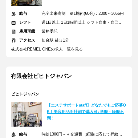
給与
完全出来高制 ※1施術(60分)：2000～3056円
シフト
週1日以上 1日1時間以上 シフト自由・自己申告
雇用形態
業務委託
アクセス
仙台駅 徒歩1分
株式会社REMEL ONEの求人一覧を見る
有限会社ビヒトジャパン
ビヒトジャパン
【エステサポートstaff】どなたでもご応募O
K！美容用品を社割で購入可♪学歴・経歴不
問！
給与
時給1300円～＋交通費（経験に応じて昇給あり）