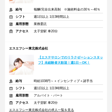
給与
報酬/完全出来高制 ※施術料金の30％～40％
シフト
週1日以上 1日3時間以上
雇用形態
業務委託
アクセス
太子堂駅 車20分
エスエフシー東北株式会社
【エステサロンでのリラクゼーションスタッ
フ】未経験者大歓迎！週1日～OK！
給与
時給1038円～＋インセンティブ＋諸手当
シフト
週1日以上 1日3時間以上
雇用形態
アルバイト・パート
アクセス
太子堂駅 車20分
エスエフシー東北株式会社の求人一覧を見る