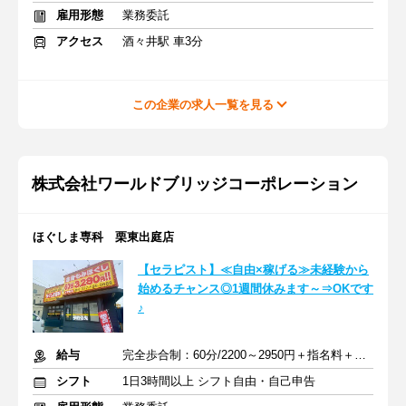
雇用形態
業務委託
アクセス
酒々井駅 車3分
この企業の求人一覧を見る
株式会社ワールドブリッジコーポレーション
ほぐしま専科 栗東出庭店
【セラピスト】≪自由×稼げる≫未経験から
始めるチャンス◎1週間休みます～⇒OKです
♪
給与
完全歩合制：60分/2200～2950円＋指名料＋インセンティブ
シフト
1日3時間以上 シフト自由・自己申告