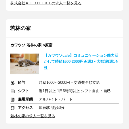
株式会社ＫＩＣＨＩＲＩの求人一覧を見る
若林の家
カワウソ 若林の家In原宿
【カワウソcafe】コミュニケーション能力活
かして時給1600-2000円★週3～大歓迎!週1も
可
給与
時給1600～2000円＋交通費全額支給
シフト
週1日以上 1日6時間以上 シフト自由・自己申告
雇用形態
アルバイト・パート
アクセス
原宿駅 徒歩3分
若林の家の求人一覧を見る