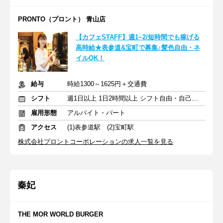
PRONTO（プロント） 青山店
【カフェSTAFF】週1~2/短時間でも稼げる
高時給★表参道&宝町で募集♪髪色自由・ネ
イルOK！
給与
時給1300～1625円＋交通費
シフト
週1日以上 1日2時間以上 シフト自由・自己申告
雇用形態
アルバイト・パート
アクセス
(1)表参道駅 (2)宝町駅
株式会社プロントコーポレーションの求人一覧を見る
秦妃
THE MOR WORLD BURGER