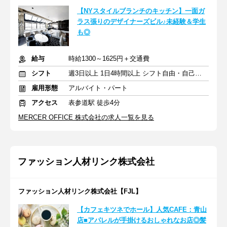
【NYスタイルブランチのキッチン】一面ガ
ラス張りのデザイナーズビル♪未経験＆学生
も◎
給与
時給1300～1625円＋交通費
シフト
週3日以上 1日4時間以上 シフト自由・自己申告
雇用形態
アルバイト・パート
アクセス
表参道駅 徒歩4分
MERCER OFFICE 株式会社の求人一覧を見る
ファッション人材リンク株式会社
ファッション人材リンク株式会社【FJL】
【カフェキツネでホール】人気CAFE：青山
店■アパレルが手掛けるおしゃれなお店◎髪