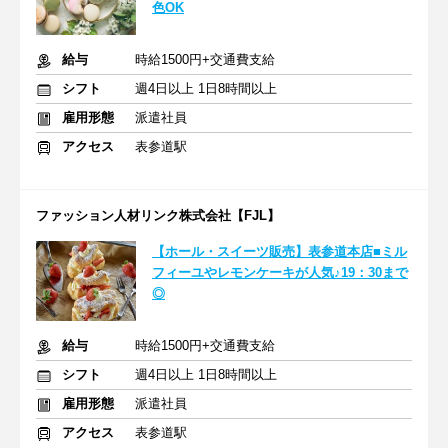
色OK
給与
時給1500円+交通費支給
シフト
週4日以上 1日8時間以上
雇用形態
派遣社員
アクセス
表参道駅
ファッション人材リンク株式会社【FJL】
【ホール・スイーツ販売】表参道本店■ミル
フィーユやレモンケーキが人気♪19：30まで
◎
給与
時給1500円+交通費支給
シフト
週4日以上 1日8時間以上
雇用形態
派遣社員
アクセス
表参道駅