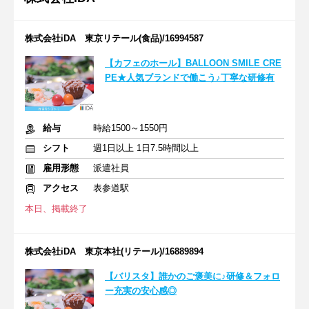
株式会社iDA 東京リテール(食品)/16994587
【カフェのホール】BALLOON SMILE CRE
PE★人気ブランドで働こう♪丁寧な研修有
給与
時給1500～1550円
シフト
週1日以上 1日7.5時間以上
雇用形態
派遣社員
アクセス
表参道駅
本日、掲載終了
株式会社iDA 東京本社(リテール)/16889894
【バリスタ】誰かのご褒美に♪研修＆フォロ
ー充実の安心感◎