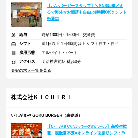
【ハンバーガースタッフ】＼SNS話題／ま
るで海外☆お洒落も自由♪短時間OK＆シフト
融通◎
給与
時給1300円～1500円＋交通費
シフト
週1日以上 1日4時間以上 シフト自由・自己申告
雇用形態
アルバイト・パート
アクセス
明治神宮前駅 徒歩0分
秦妃の求人一覧を見る
株式会社ＫＩＣＨＩＲＩ
いしがまや GOKU BURGER（表参道）
【いしがまやハンバーグのホール】高校生歓
迎！履歴書不要×オンライン面接◎シフトFr