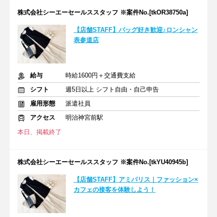
株式会社シーエーセールススタッフ ※案件No.[tkOR38750a]
【店舗STAFF】バッグ好き歓迎♪ロンシャン
表参道店
給与
時給1600円＋交通費支給
シフト
週5日以上 シフト自由・自己申告
雇用形態
派遣社員
アクセス
明治神宮前駅
本日、掲載終了
株式会社シーエーセールススタッフ ※案件No.[tkYU40945b]
【店舗STAFF】アミパリス｜ファッション×
カフェの接客を体験しよう！