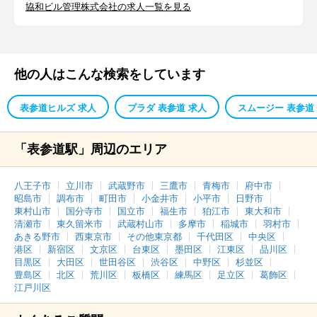
協和ビル管理株式会社の求人一覧を見る
他の人はこんな検索をしています
表参道ヒルズ 求人
プラダ 表参道 求人
スムージー 表参道
「表参道駅」周辺のエリア
八王子市
立川市
武蔵野市
三鷹市
青梅市
府中市
昭島市
調布市
町田市
小金井市
小平市
日野市
東村山市
国分寺市
国立市
福生市
狛江市
東大和市
清瀬市
東久留米市
武蔵村山市
多摩市
稲城市
羽村市
あきる野市
西東京市
その他東京都
千代田区
中央区
港区
新宿区
文京区
台東区
墨田区
江東区
品川区
目黒区
大田区
世田谷区
渋谷区
中野区
杉並区
豊島区
北区
荒川区
板橋区
練馬区
足立区
葛飾区
江戸川区