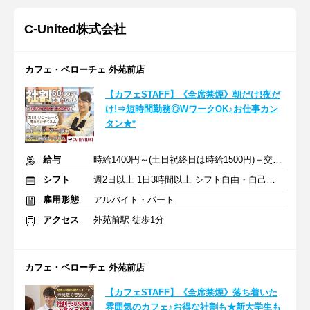
C‐United株式会社
カフェ・ベローチェ 外苑前店
【カフェSTAFF】《全席禁煙》朝だけ!夜だ
け!⇒短時間勤務◎WワークOK♪お仕事カン
タン★*
給与
時給1400円～(土日祝終日は時給1500円)＋交通費
シフト
週2日以上 1日3時間以上 シフト自由・自己申告
雇用形態
アルバイト・パート
アクセス
外苑前駅 徒歩1分
カフェ・ベローチェ 外苑前店
【カフェSTAFF】《全席禁煙》落ち着いた
雰囲気のカフェ♪お得な社割も★新大学生も