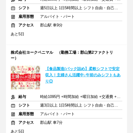
シフト
週5日以上 1日5時間以上 シフト自由・自己申告
雇用形態
アルバイト・パート
アクセス
郡山駅 車9分
あと5日
株式会社ヨークベニマル （勤務工場：郡山第2ファクトリ
ー）
【食品製造/パック詰め】柔軟シフトで安定
収入！主婦さん活躍中♪午前のみシフトもあ
り◎
給与
時給1095円 +時間加給 +曜日加給 +交通費 +賞与（年2回）
シフト
週3日以上 1日5時間以上 シフト自由・自己申告
雇用形態
アルバイト・パート
アクセス
郡山駅 車7分
あと5日