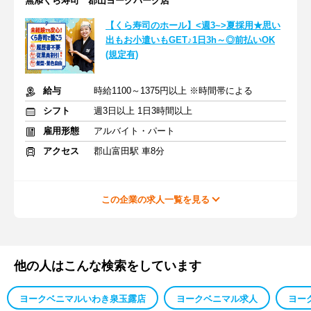
無添くら寿司 郡山ヨークパーク店
【くら寿司のホール】<週3~>夏採用★思い
出もお小遣いもGET♪1日3h～◎前払いOK
(規定有)
給与
時給1100～1375円以上 ※時間帯による
シフト
週3日以上 1日3時間以上
雇用形態
アルバイト・パート
アクセス
郡山富田駅 車8分
この企業の求人一覧を見る
他の人はこんな検索をしています
ヨークベニマルいわき泉玉露店
ヨークベニマル求人
ヨー