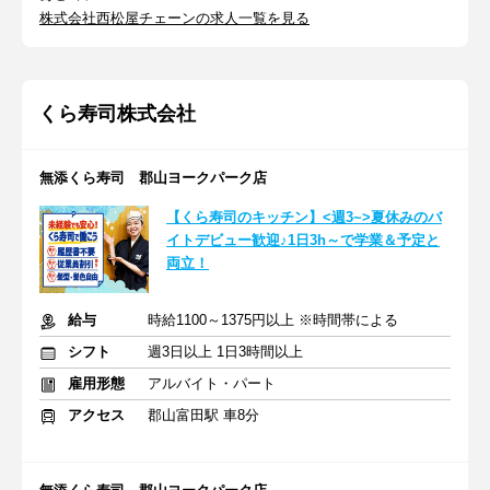
株式会社西松屋チェーンの求人一覧を見る
くら寿司株式会社
無添くら寿司 郡山ヨークパーク店
【くら寿司のキッチン】<週3~>夏休みのバ
イトデビュー歓迎♪1日3h～で学業＆予定と
両立！
給与
時給1100～1375円以上 ※時間帯による
シフト
週3日以上 1日3時間以上
雇用形態
アルバイト・パート
アクセス
郡山富田駅 車8分