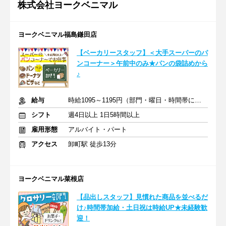
株式会社ヨークベニマル
ヨークベニマル福島鎌田店
【ベーカリースタッフ】＜大手スーパーのパ
ンコーナー＞午前中のみ★パンの袋詰めから
♪
給与
時給1095～1195円（部門・曜日・時間帯による）＋交通費
シフト
週4日以上 1日5時間以上
雇用形態
アルバイト・パート
アクセス
卸町駅 徒歩13分
ヨークベニマル菜根店
【品出しスタッフ】見慣れた商品を並べるだ
け♪時間帯加給・土日祝は時給UP★未経験歓
迎！