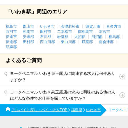
「いわき駅」周辺のエリア
福島市
郡山市
いわき市
会津若松市
須賀川市
喜多方市
白河市
相馬市
田村市
二本松市
南相馬市
本宮市
伊達市
安達郡
石川郡
岩瀬郡
大沼郡
河沼郡
相馬郡
伊達郡
田村郡
西白河郡
東白川郡
双葉郡
南会津郡
耶麻郡
よくあるご質問
ヨークベニマル いわき泉玉露店に関連する求人は何件あり
ますか？
ヨークベニマル いわき泉玉露店の求人に興味のある他の人
はどんな条件でお仕事を探していますか？
アルバイト探し・バイト求人TOP
福島県
いわき市
ヨークベニ