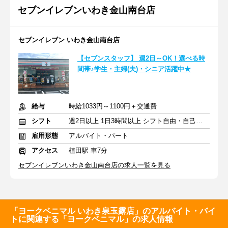
セブンイレブンいわき金山南台店
セブンイレブン いわき金山南台店
【セブンスタッフ】 週2日～OK！選べる時
間帯♪学生・主婦(夫)・シニア活躍中★
給与
時給1033円～1100円＋交通費
シフト
週2日以上 1日3時間以上 シフト自由・自己申告
雇用形態
アルバイト・パート
アクセス
植田駅 車7分
セブンイレブンいわき金山南台店の求人一覧を見る
「ヨークベニマル いわき泉玉露店」のアルバイト・バイ
トに関連する「ヨークベニマル」の求人情報