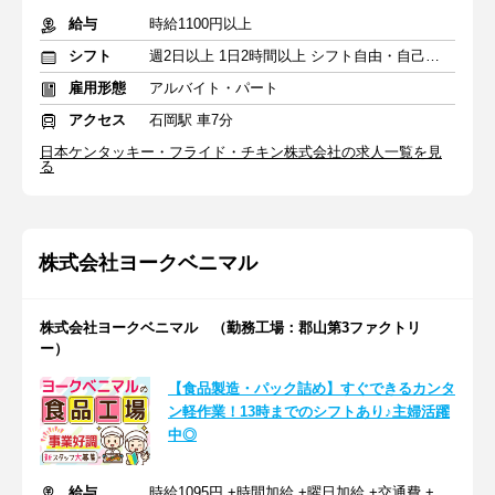
給与
時給1100円以上
シフト
週2日以上 1日2時間以上 シフト自由・自己申告
雇用形態
アルバイト・パート
アクセス
石岡駅 車7分
日本ケンタッキー・フライド・チキン株式会社の求人一覧を見
る
株式会社ヨークベニマル
株式会社ヨークベニマル （勤務工場：郡山第3ファクトリ
ー）
【食品製造・パック詰め】すぐできるカンタ
ン軽作業！13時までのシフトあり♪主婦活躍
中◎
給与
時給1095円 +時間加給 +曜日加給 +交通費 +賞与（年2回）