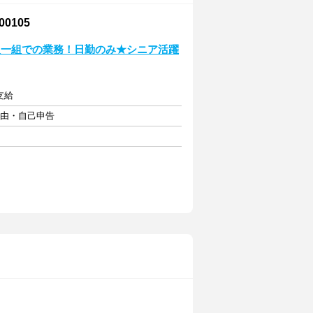
0105
人一組での業務！日勤のみ★シニア活躍
支給
自由・自己申告