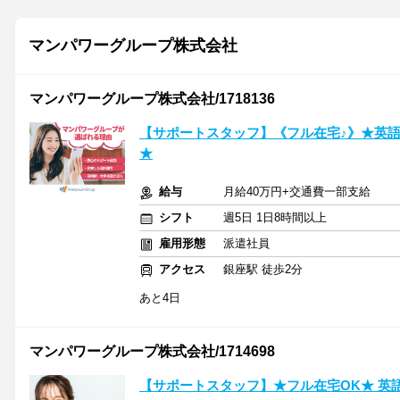
マンパワーグループ株式会社
マンパワーグループ株式会社/1718136
【サポートスタッフ】《フル在宅♪》★英
★
給与
月給40万円+交通費一部支給
シフト
週5日 1日8時間以上
雇用形態
派遣社員
アクセス
銀座駅 徒歩2分
あと4日
マンパワーグループ株式会社/1714698
【サポートスタッフ】★フル在宅OK★ 英