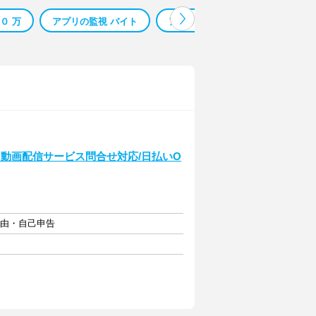
０ 万
アプリの監視 バイト
アプリ 監視 バイト
モニター
動画配信サービス問合せ対応/日払いO
自由・自己申告