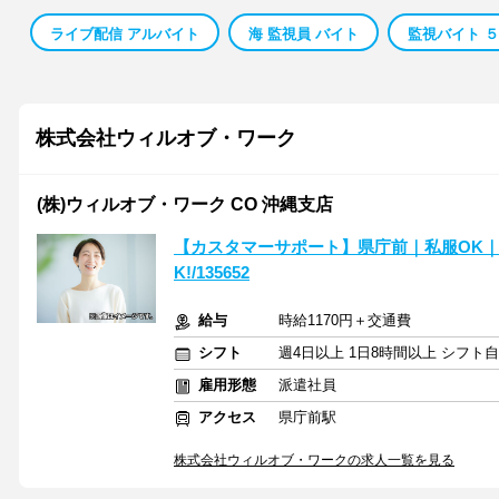
ライブ配信 アルバイト
海 監視員 バイト
監視バイト ５
株式会社ウィルオブ・ワーク
(株)ウィルオブ・ワーク CO 沖縄支店
【カスタマーサポート】県庁前｜私服OK｜
K!/135652
給与
時給1170円＋交通費
シフト
週4日以上 1日8時間以上 シフト
雇用形態
派遣社員
アクセス
県庁前駅
株式会社ウィルオブ・ワークの求人一覧を見る