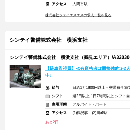
アクセス
入間市駅
株式会社ジェイエスエスの求人一覧を見る
シンテイ警備株式会社 横浜支社
シンテイ警備株式会社 横浜支社（鶴見エリア）/A320300
【駐車監視員】≪有資格者は面接確約≫2
中♪
給与
日給1万1800円以上＋交通費全額
シフト
週2日以上 1日7時間以上 シフト
雇用形態
アルバイト・パート
アクセス
(1)鶴見駅 (2)川崎駅
あと2日