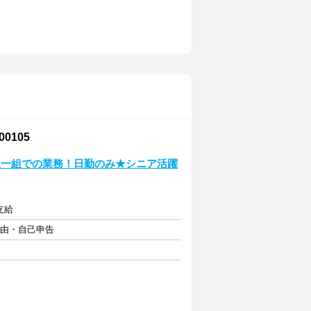
0105
人一組での業務！日勤のみ★シニア活躍
支給
自由・自己申告