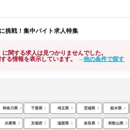
に挑戦！集中バイト求人特集
ト」に関する求人は見つかりませんでした。
関する情報を表示しています。
→
他の条件で探す
神奈川県
千葉県
埼玉県
茨城県
栃木県
兵庫県
京都府
滋賀県
奈良県
和歌山県