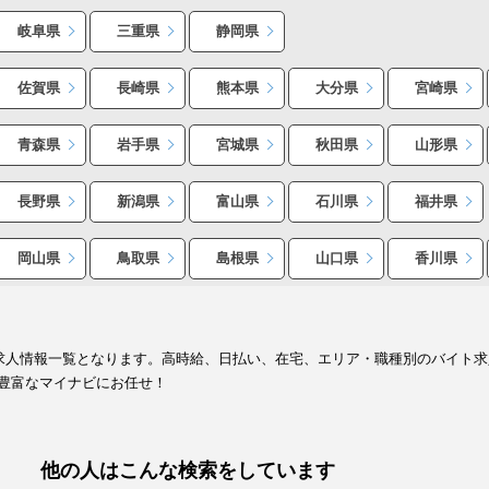
岐阜県
三重県
静岡県
佐賀県
長崎県
熊本県
大分県
宮崎県
青森県
岩手県
宮城県
秋田県
山形県
長野県
新潟県
富山県
石川県
福井県
岡山県
鳥取県
島根県
山口県
香川県
ト求人情報一覧となります。高時給、日払い、在宅、エリア・職種別のバイト
豊富なマイナビにお任せ！
他の人はこんな検索をしています