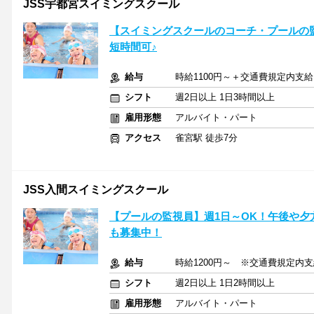
JSS宇都宮スイミングスクール
【スイミングスクールのコーチ・プールの
短時間可♪
給与
時給1100円～＋交通費規定内支給
シフト
週2日以上 1日3時間以上
雇用形態
アルバイト・パート
アクセス
雀宮駅 徒歩7分
JSS入間スイミングスクール
【プールの監視員】週1日～OK！午後や夕
も募集中！
給与
時給1200円～ ※交通費規定内
シフト
週2日以上 1日2時間以上
雇用形態
アルバイト・パート