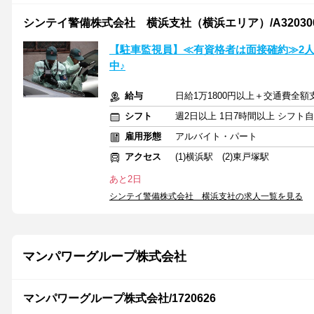
シンテイ警備株式会社 横浜支社（横浜エリア）/A320300
【駐車監視員】≪有資格者は面接確約≫2
中♪
給与
日給1万1800円以上＋交通費全額
シフト
週2日以上 1日7時間以上 シフト
雇用形態
アルバイト・パート
アクセス
(1)横浜駅 (2)東戸塚駅
あと2日
シンテイ警備株式会社 横浜支社の求人一覧を見る
マンパワーグループ株式会社
マンパワーグループ株式会社/1720626