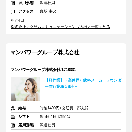
雇用形態
派遣社員
アクセス
泉駅 車6分
あと4日
株式会社マクサムコミュニケーションズの求人一覧を見る
マンパワーグループ株式会社
マンパワーグループ株式会社/1718331
【軽作業】〈高井戸〉飲料メーカーラウンダ
ー同行業務☆8時～
給与
時給1400円+交通費一部支給
シフト
週5日 1日8時間以上
雇用形態
派遣社員