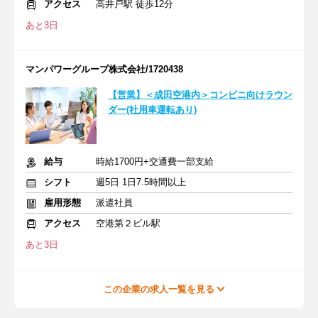
アクセス
高井戸駅 徒歩12分
あと3日
マンパワーグループ株式会社/1720438
【営業】＜成田空港内＞コンビニ向けラウン
ダー(社用車運転あり)
給与
時給1700円+交通費一部支給
シフト
週5日 1日7.5時間以上
雇用形態
派遣社員
アクセス
空港第２ビル駅
あと3日
この企業の求人一覧を見る