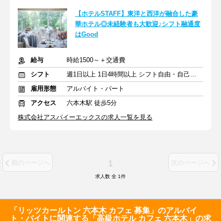
【ホテルSTAFF】東洋と西洋が融合した豪
華ホテル◎未経験者も大歓迎♪シフト融通度
はGood
給与
時給1500～＋交通費
シフト
週1日以上 1日4時間以上 シフト自由・自己申告
雇用形態
アルバイト・パート
アクセス
六本木駅 徒歩5分
株式会社アスパイーエックスの求人一覧を見る
1
前のページへ
次のページへ
求人数 全
1
件
「リッツカールトン 六本木 カフェ 募集」のアルバイ
ト・バイトに関連する「高級ホテル カフェ 六本木」の求