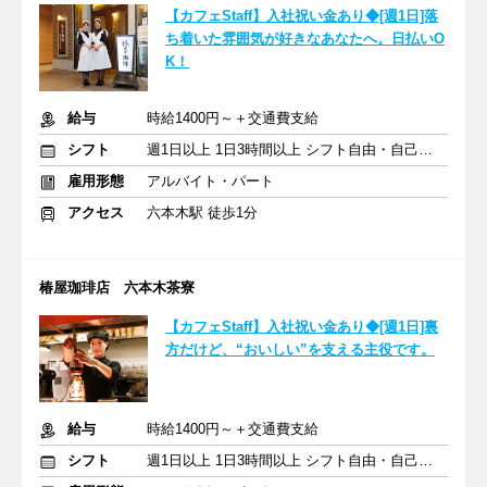
【カフェStaff】入社祝い金あり◆[週1日]落
ち着いた雰囲気が好きなあなたへ。日払いO
K！
給与
時給1400円～＋交通費支給
シフト
週1日以上 1日3時間以上 シフト自由・自己申告
雇用形態
アルバイト・パート
アクセス
六本木駅 徒歩1分
椿屋珈琲店 六本木茶寮
【カフェStaff】入社祝い金あり◆[週1日]裏
方だけど、“おいしい”を支える主役です。
給与
時給1400円～＋交通費支給
シフト
週1日以上 1日3時間以上 シフト自由・自己申告