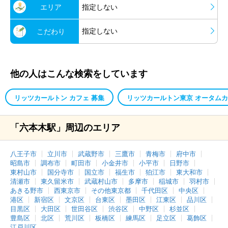
エリア
指定しない
指定しない
こだわり
他の人はこんな検索をしています
リッツカールトン カフェ 募集
リッツカールトン東京 オータム
「六本木駅」周辺のエリア
八王子市
立川市
武蔵野市
三鷹市
青梅市
府中市
昭島市
調布市
町田市
小金井市
小平市
日野市
東村山市
国分寺市
国立市
福生市
狛江市
東大和市
清瀬市
東久留米市
武蔵村山市
多摩市
稲城市
羽村市
あきる野市
西東京市
その他東京都
千代田区
中央区
港区
新宿区
文京区
台東区
墨田区
江東区
品川区
目黒区
大田区
世田谷区
渋谷区
中野区
杉並区
豊島区
北区
荒川区
板橋区
練馬区
足立区
葛飾区
江戸川区