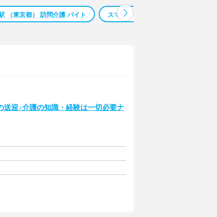
駅 （東京都） 訪問介護 バイト
スマホ データ入力 甲斐市
しん
の送迎♪介護の知識・経験は一切必要ナ