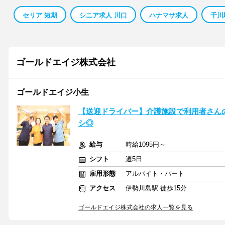
セリア 短期
シニア求人 川口
ハナマサ求人
千川
ゴールドエイジ株式会社
ゴールドエイジ小生
【送迎ドライバー】介護施設で利用者さん
シ◎
給与
時給1095円～
シフト
週5日
雇用形態
アルバイト・パート
アクセス
伊勢川島駅 徒歩15分
ゴールドエイジ株式会社の求人一覧を見る