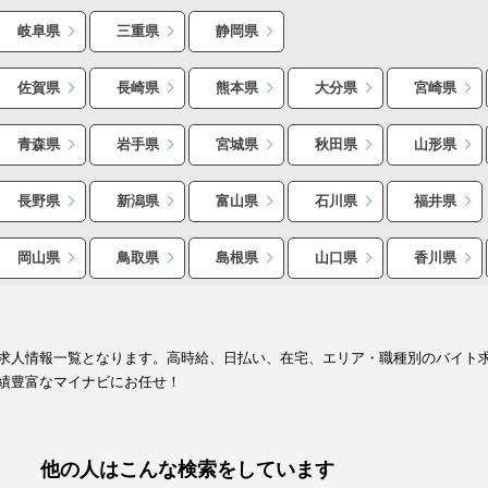
岐阜県
三重県
静岡県
佐賀県
長崎県
熊本県
大分県
宮崎県
青森県
岩手県
宮城県
秋田県
山形県
長野県
新潟県
富山県
石川県
福井県
岡山県
鳥取県
島根県
山口県
香川県
求人情報一覧となります。高時給、日払い、在宅、エリア・職種別のバイト
績豊富なマイナビにお任せ！
他の人はこんな検索をしています