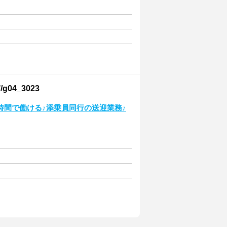
4_3023
時間で働ける♪添乗員同行の送迎業務♪