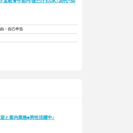
柔軟★午前/午後だけもOK♪30代~50
自由・自己申告
迎と案内業務■男性活躍中♪