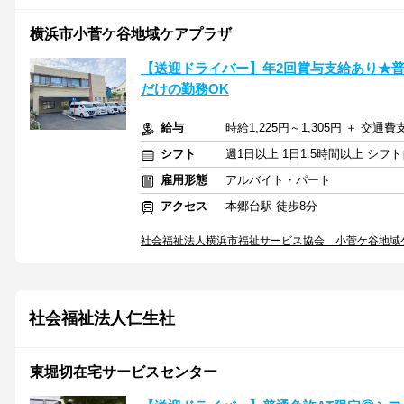
横浜市小菅ケ谷地域ケアプラザ
【送迎ドライバー】年2回賞与支給あり★普
だけの勤務OK
給与
時給1,225円～1,305円 ＋ 交通費
シフト
週1日以上 1日1.5時間以上 シ
雇用形態
アルバイト・パート
アクセス
本郷台駅 徒歩8分
社会福祉法人横浜市福祉サービス協会 小菅ケ谷地域
社会福祉法人仁生社
東堀切在宅サービスセンター