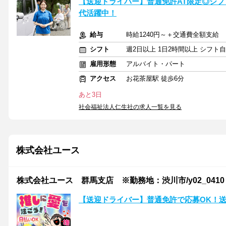
【送迎ドライバー】普通免許AT限定◎シフト
代活躍中！
給与
時給1240円～＋交通費全額支給
シフト
週2日以上 1日2時間以上 シフト
雇用形態
アルバイト・パート
アクセス
お花茶屋駅 徒歩6分
あと3日
社会福祉法人仁生社の求人一覧を見る
株式会社ユース
株式会社ユース 群馬支店 ※勤務地：渋川市/y02_0410
【送迎ドライバー】普通免許で応募OK！送