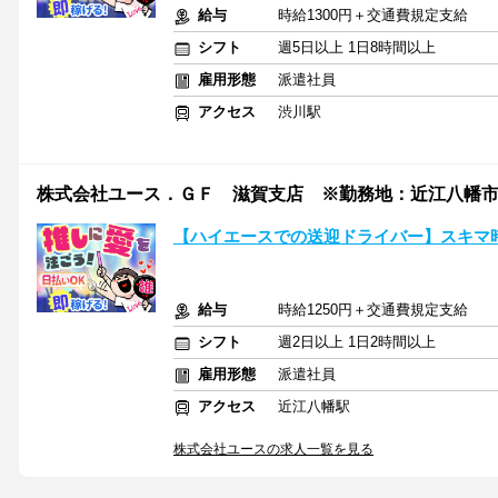
給与
時給1300円＋交通費規定支給
シフト
週5日以上 1日8時間以上
雇用形態
派遣社員
アクセス
渋川駅
株式会社ユース．ＧＦ 滋賀支店 ※勤務地：近江八幡市/g0
【ハイエースでの送迎ドライバー】スキマ
給与
時給1250円＋交通費規定支給
シフト
週2日以上 1日2時間以上
雇用形態
派遣社員
アクセス
近江八幡駅
株式会社ユースの求人一覧を見る