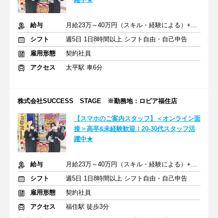
給与
月給23万～40万円（スキル・経験による）+交通費全額支給
シフト
週5日 1日8時間以上 シフト自由・自己申告
雇用形態
契約社員
アクセス
太平駅 車6分
株式会社SUCCESS STAGE ※勤務地：ロピア福住店
【スマホのご案内スタッフ】＜オンライン面
接＞高卒&未経験歓迎！20-30代スタッフ活
躍中★
給与
月給23万～40万円（スキル・経験による）+交通費全額支給
シフト
週5日 1日8時間以上 シフト自由・自己申告
雇用形態
契約社員
アクセス
福住駅 徒歩3分