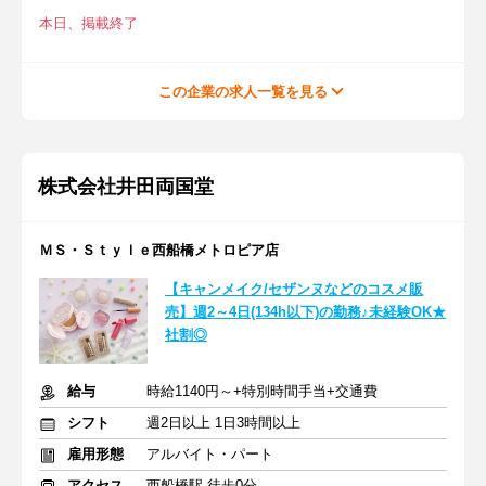
本日、掲載終了
この企業の求人一覧を見る
株式会社井田両国堂
ＭＳ・Ｓｔｙｌｅ西船橋メトロピア店
【キャンメイク/セザンヌなどのコスメ販
売】週2～4日(134h以下)の勤務♪未経験OK★
社割◎
給与
時給1140円～+特別時間手当+交通費
シフト
週2日以上 1日3時間以上
雇用形態
アルバイト・パート
アクセス
西船橋駅 徒歩0分