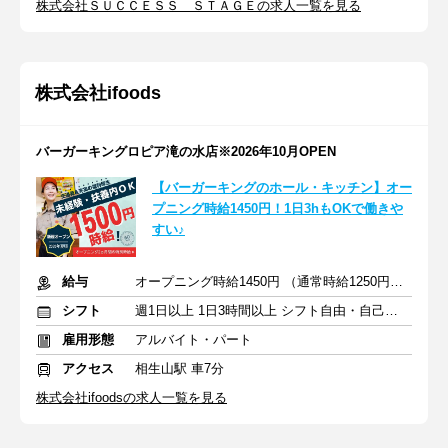
株式会社ＳＵＣＣＥＳＳ ＳＴＡＧＥの求人一覧を見る
株式会社ifoods
バーガーキングロピア滝の水店※2026年10月OPEN
【バーガーキングのホール・キッチン】オー
プニング時給1450円！1日3hもOKで働きや
すい♪
給与
オープニング時給1450円 （通常時給1250円）＋交通費支給
シフト
週1日以上 1日3時間以上 シフト自由・自己申告
雇用形態
アルバイト・パート
アクセス
相生山駅 車7分
株式会社ifoodsの求人一覧を見る