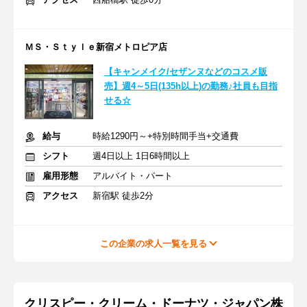
ＭＳ・Ｓｔｙｌｅ新宿メトロピア店
【キャンメイク/セザンヌなどのコスメ販
売】週4～5日(135h以上)の勤務♪社員も目指
せる☆
給与
時給1290円～+特別時間手当+交通費
シフト
週4日以上 1日6時間以上
雇用形態
アルバイト・パート
アクセス
新宿駅 徒歩2分
この企業の求人一覧を見る
クリスピー・クリーム・ドーナツ・ジャパン株