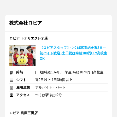
株式会社ロピア
ロピア トナリエクレオ店
【ロピアスタッフ】つくば駅直結★週2日～
初バイト歓迎♪土日祝は時給100円UP/高校生
OK
給与
[一般]時給1074円~[学生]時給1074円~[高校生]時給1074円~+交通費
シフト
週2日以上 1日3時間以上
雇用形態
アルバイト・パート
アクセス
つくば駅 徒歩2分
ロピア 兵庫三田店