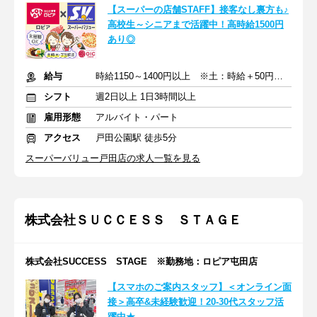
【スーパーの店舗STAFF】接客なし裏方も♪
高校生～シニアまで活躍中！高時給1500円
あり◎
給与
時給1150～1400円以上 ※土：時給＋50円／日・祝：時給＋100円
シフト
週2日以上 1日3時間以上
雇用形態
アルバイト・パート
アクセス
戸田公園駅 徒歩5分
スーパーバリュー戸田店の求人一覧を見る
株式会社ＳＵＣＣＥＳＳ ＳＴＡＧＥ
株式会社SUCCESS STAGE ※勤務地：ロピア屯田店
【スマホのご案内スタッフ】＜オンライン面
接＞高卒&未経験歓迎！20-30代スタッフ活
躍中★