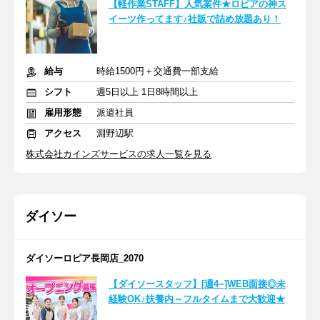
【軽作業STAFF】人気案件★ロピアの神ス
イーツ作ってます♪社販で詰め放題あり！
給与
時給1500円＋交通費一部支給
シフト
週5日以上 1日8時間以上
雇用形態
派遣社員
アクセス
淵野辺駅
株式会社カインズサービスの求人一覧を見る
ダイソー
ダイソーロピア長岡店_2070
【ダイソースタッフ】[週4~]WEB面接◎未
経験OK♪扶養内～フルタイムまで大歓迎★