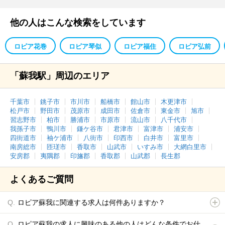
他の人はこんな検索をしています
ロピア花巻
ロピア琴似
ロピア福住
ロピア弘前
「蘇我駅」周辺のエリア
千葉市
銚子市
市川市
船橋市
館山市
木更津市
松戸市
野田市
茂原市
成田市
佐倉市
東金市
旭市
習志野市
柏市
勝浦市
市原市
流山市
八千代市
我孫子市
鴨川市
鎌ケ谷市
君津市
富津市
浦安市
四街道市
袖ケ浦市
八街市
印西市
白井市
富里市
南房総市
匝瑳市
香取市
山武市
いすみ市
大網白里市
安房郡
夷隅郡
印旛郡
香取郡
山武郡
長生郡
よくあるご質問
ロピア蘇我に関連する求人は何件ありますか？
ロピア蘇我の求人に興味のある他の人はどんな条件でお仕