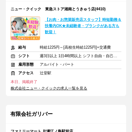
ニュー・クイック 東急ストア湘南とうきゅう店(4410)
【お肉・お惣菜販売店スタッフ】時短勤務＆
扶養内OK★未経験者・ブランクがある方も
歓迎！
給与
時給1225円～[高校生時給1225円]+交通費
シフト
週3日以上 1日4時間以上 シフト自由・自己申告
雇用形態
アルバイト・パート
アクセス
辻堂駅
本日、掲載終了
株式会社ニュー・クイックの求人一覧を見る
有限会社ガリバー
ファミリーマート 片瀬江ノ島駅前店