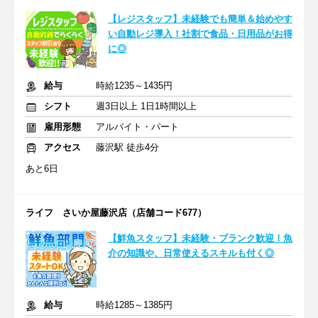
【レジスタッフ】未経験でも簡単＆始めやす
い自動レジ導入！社割で食品・日用品がお得
に◎
給与
時給1235～1435円
シフト
週3日以上 1日1時間以上
雇用形態
アルバイト・パート
アクセス
藤沢駅 徒歩4分
あと6日
ライフ さいか屋藤沢店（店舗コード677）
【鮮魚スタッフ】未経験・ブランク歓迎！魚
介の知識や、日常使えるスキルも付く◎
給与
時給1285～1385円