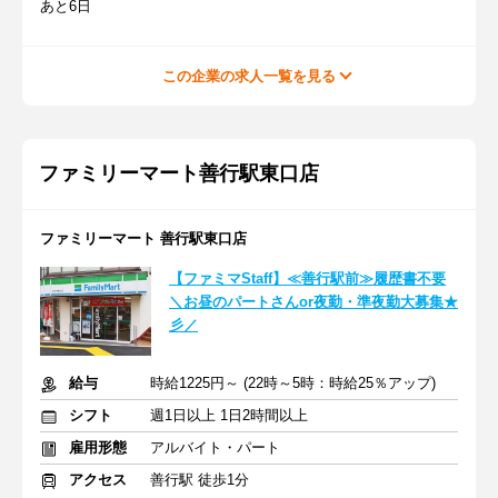
あと6日
この企業の求人一覧を見る
ファミリーマート善行駅東口店
ファミリーマート 善行駅東口店
【ファミマStaff】≪善行駅前≫履歴書不要
＼お昼のパートさんor夜勤・準夜勤大募集★
彡／
給与
時給1225円～ (22時～5時：時給25％アップ)
シフト
週1日以上 1日2時間以上
雇用形態
アルバイト・パート
アクセス
善行駅 徒歩1分