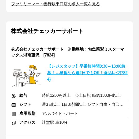
ファミリーマート善行駅東口店の求人一覧を見る
株式会社チェッカーサポート
株式会社チェッカーサポート ※勤務地：旬魚菜彩ミスターマ
ックス湘南藤沢 [7824]
【レジスタッフ】早番短時間9:30～13:00急
募！→早番なら週2日でもOK！食品レジ(782
4)
給与
時給1250円以上 ◇土日祝 時給1300円以上
シフト
週3日以上 1日3時間以上 シフト自由・自己申告
雇用形態
アルバイト・パート
アクセス
辻堂駅 車10分