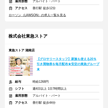
雇用形態
アルバイト・パート
アクセス
善行駅 徒歩12分
ローソン（LAWSON）の求人一覧を見る
株式会社東急ストア
東急ストア 湘南店
【グロサリースタッフ】家族も使える20％
引き買物券を毎月配布★安定の東急グループ
★
給与
時給1268円
シフト
週4日以上 1日7時間以上
雇用形態
アルバイト・パート
アクセス
善行駅 徒歩44分