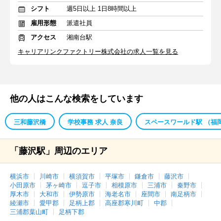
シフト
週5日以上 1日8時間以上
雇用形態
派遣社員
アクセス
湘南台駅
キャリアリンクファクトリー株式会社の求人一覧を見る
他の人はこんな検索をしています
三和藤沢橋
学校事務 求人 奈良
スペースワールド駅 （福岡
「藤沢駅」周辺のエリア
横浜市
川崎市
横須賀市
平塚市
鎌倉市
藤沢市
小田原市
茅ヶ崎市
逗子市
相模原市
三浦市
秦野市
厚木市
大和市
伊勢原市
海老名市
座間市
南足柄市
綾瀬市
愛甲郡
足柄上郡
高座郡寒川町
中郡
三浦郡葉山町
足柄下郡