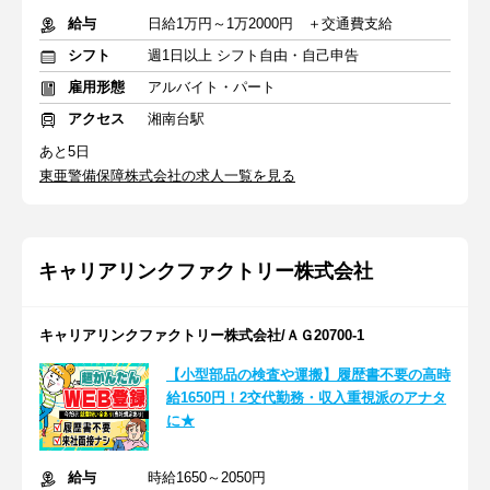
給与
日給1万円～1万2000円 ＋交通費支給
シフト
週1日以上 シフト自由・自己申告
雇用形態
アルバイト・パート
アクセス
湘南台駅
あと5日
東亜警備保障株式会社の求人一覧を見る
キャリアリンクファクトリー株式会社
キャリアリンクファクトリー株式会社/ＡＧ20700-1
【小型部品の検査や運搬】履歴書不要の高時
給1650円！2交代勤務・収入重視派のアナタ
に★
給与
時給1650～2050円