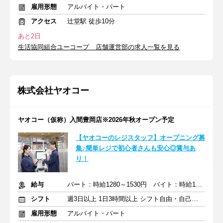
雇用形態
アルバイト・パート
アクセス
辻堂駅 徒歩10分
あと2日
生活協同組合ユーコープ 店舗運営部の求人一覧を見る
株式会社ヤオコー
ヤオコー（仮称）入間豊岡店※2026年秋オープン予定
【ヤオコーのレジスタッフ】オープニング募
集♪簡単レジで初心者さんも安心◎賞与あ
り！
給与
パート：時給1280～1530円 バイト：時給1141円～
シフト
週3日以上 1日3時間以上 シフト自由・自己申告
雇用形態
アルバイト・パート