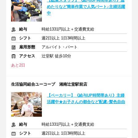
【総菜スタッフ】《給与UP時間帯あり》温
めたりなど簡単作業で人気パート♪主婦活躍
中
給与
時給1331円以上＋交通費支給
シフト
週2日以上 1日3時間以上
雇用形態
アルバイト・パート
アクセス
辻堂駅 徒歩10分
あと2日
生活協同組合ユーコープ 湘南辻堂駅前店
【ベーカリー】《給与UP時間帯あり》主婦
活躍中★お子さんの都合など配慮♪髪色自由
給与
時給1331円以上＋交通費支給
シフト
週2日以上 1日3時間以上