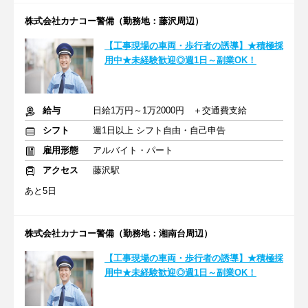
株式会社カナコー警備（勤務地：藤沢周辺）
【工事現場の車両・歩行者の誘導】★積極採
用中★未経験歓迎◎週1日～副業OK！
給与
日給1万円～1万2000円 ＋交通費支給
シフト
週1日以上 シフト自由・自己申告
雇用形態
アルバイト・パート
アクセス
藤沢駅
あと5日
株式会社カナコー警備（勤務地：湘南台周辺）
【工事現場の車両・歩行者の誘導】★積極採
用中★未経験歓迎◎週1日～副業OK！