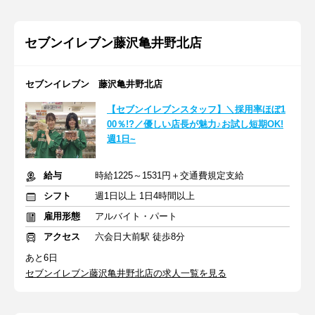
セブンイレブン藤沢亀井野北店
セブンイレブン 藤沢亀井野北店
【セブンイレブンスタッフ】＼採用率ほぼ1
00％!?／優しい店長が魅力♪お試し短期OK!
週1日~
給与
時給1225～1531円＋交通費規定支給
シフト
週1日以上 1日4時間以上
雇用形態
アルバイト・パート
アクセス
六会日大前駅 徒歩8分
あと6日
セブンイレブン藤沢亀井野北店の求人一覧を見る