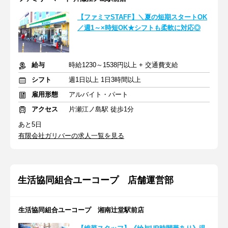
【ファミマSTAFF】＼夏の短期スタートOK
／週1～×時短OK★シフトも柔軟に対応◎
給与
時給1230～1538円以上 + 交通費支給
シフト
週1日以上 1日3時間以上
雇用形態
アルバイト・パート
アクセス
片瀬江ノ島駅 徒歩1分
あと5日
有限会社ガリバーの求人一覧を見る
生活協同組合ユーコープ 店舗運営部
生活協同組合ユーコープ 湘南辻堂駅前店