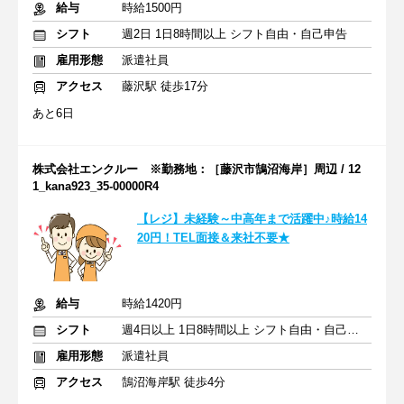
給与
時給1500円
シフト
週2日 1日8時間以上 シフト自由・自己申告
雇用形態
派遣社員
アクセス
藤沢駅 徒歩17分
あと6日
株式会社エンクルー ※勤務地：［藤沢市鵠沼海岸］周辺 / 12
1_kana923_35-00000R4
【レジ】未経験～中高年まで活躍中♪時給14
20円！TEL面接＆来社不要★
給与
時給1420円
シフト
週4日以上 1日8時間以上 シフト自由・自己申告
雇用形態
派遣社員
アクセス
鵠沼海岸駅 徒歩4分