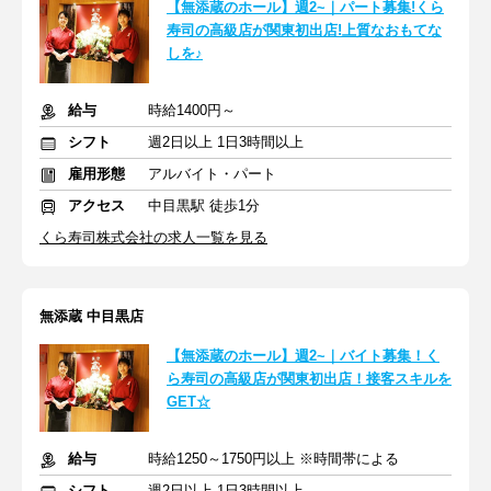
【無添蔵のホール】週2~｜パート募集!くら
寿司の高級店が関東初出店!上質なおもてな
しを♪
給与
時給1400円～
シフト
週2日以上 1日3時間以上
雇用形態
アルバイト・パート
アクセス
中目黒駅 徒歩1分
くら寿司株式会社の求人一覧を見る
無添蔵 中目黒店
【無添蔵のホール】週2~｜バイト募集！く
ら寿司の高級店が関東初出店！接客スキルを
GET☆
給与
時給1250～1750円以上 ※時間帯による
シフト
週2日以上 1日3時間以上