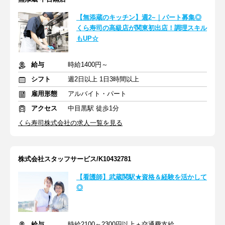
【無添蔵のキッチン】週2~｜パート募集◎
くら寿司の高級店が関東初出店！調理スキル
もUP☆
給与
時給1400円～
シフト
週2日以上 1日3時間以上
雇用形態
アルバイト・パート
アクセス
中目黒駅 徒歩1分
くら寿司株式会社の求人一覧を見る
株式会社スタッフサービス/K10432781
【看護師】武蔵関駅★資格＆経験を活かして
◎
給与
時給2100～2300円以上＋交通費支給