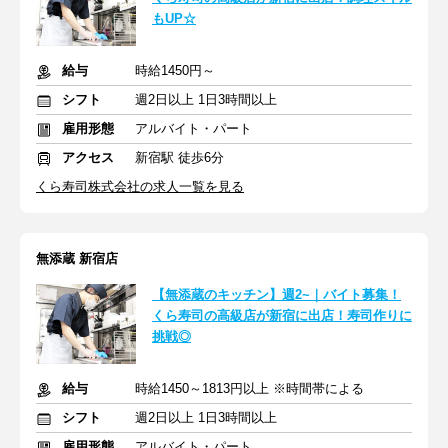
もUP☆
給与
時給1450円～
シフト
週2日以上 1日3時間以上
雇用形態
アルバイト・パート
アクセス
新宿駅 徒歩6分
くら寿司株式会社の求人一覧を見る
無添蔵 新宿店
【無添蔵のキッチン】週2~｜バイト募集！
くら寿司の高級店が新宿に出店！寿司作りに
挑戦◎
給与
時給1450～1813円以上 ※時間帯による
シフト
週2日以上 1日3時間以上
雇用形態
アルバイト・パート