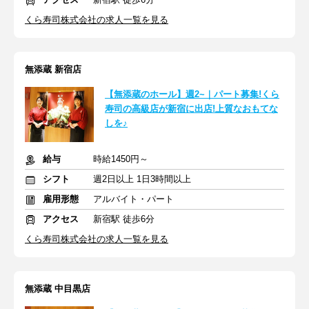
くら寿司株式会社の求人一覧を見る
無添蔵 新宿店
【無添蔵のホール】週2~｜パート募集!くら
寿司の高級店が新宿に出店!上質なおもてな
しを♪
給与
時給1450円～
シフト
週2日以上 1日3時間以上
雇用形態
アルバイト・パート
アクセス
新宿駅 徒歩6分
くら寿司株式会社の求人一覧を見る
無添蔵 中目黒店