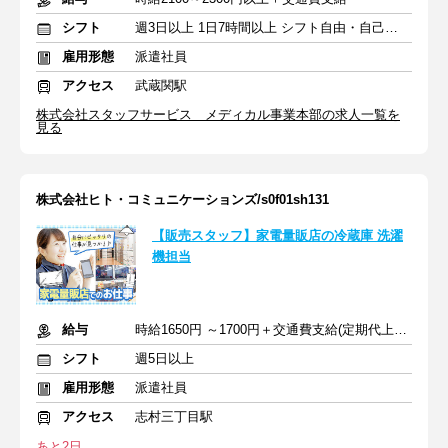
シフト
週3日以上 1日7時間以上 シフト自由・自己申告
雇用形態
派遣社員
アクセス
武蔵関駅
株式会社スタッフサービス メディカル事業本部の求人一覧を
見る
株式会社ヒト・コミュニケーションズ/s0f01sh131
【販売スタッフ】家電量販店の冷蔵庫 洗濯
機担当
給与
時給1650円 ～1700円＋交通費支給(定期代上限)
シフト
週5日以上
雇用形態
派遣社員
アクセス
志村三丁目駅
あと2日