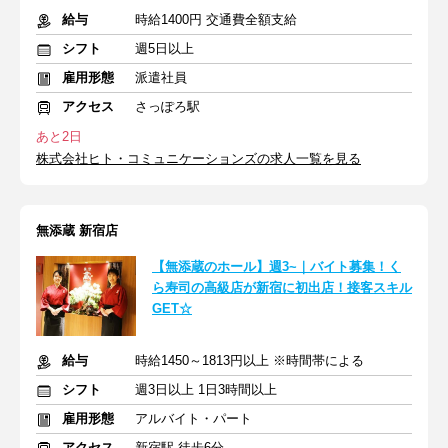
給与
時給1400円 交通費全額支給
シフト
週5日以上
雇用形態
派遣社員
アクセス
さっぽろ駅
あと2日
株式会社ヒト・コミュニケーションズの求人一覧を見る
無添蔵 新宿店
【無添蔵のホール】週3~｜バイト募集！く
ら寿司の高級店が新宿に初出店！接客スキル
GET☆
給与
時給1450～1813円以上 ※時間帯による
シフト
週3日以上 1日3時間以上
雇用形態
アルバイト・パート
アクセス
新宿駅 徒歩6分