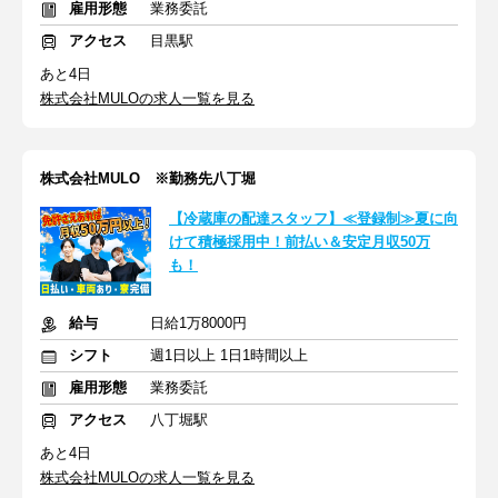
雇用形態
業務委託
アクセス
目黒駅
あと4日
株式会社MULOの求人一覧を見る
株式会社MULO ※勤務先八丁堀
【冷蔵庫の配達スタッフ】≪登録制≫夏に向
けて積極採用中！前払い＆安定月収50万
も！
給与
日給1万8000円
シフト
週1日以上 1日1時間以上
雇用形態
業務委託
アクセス
八丁堀駅
あと4日
株式会社MULOの求人一覧を見る