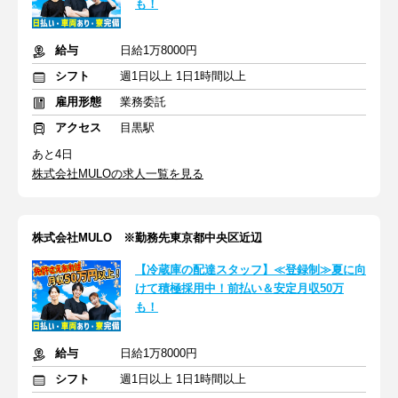
も！
給与
日給1万8000円
シフト
週1日以上 1日1時間以上
雇用形態
業務委託
アクセス
目黒駅
あと4日
株式会社MULOの求人一覧を見る
株式会社MULO ※勤務先東京都中央区近辺
【冷蔵庫の配達スタッフ】≪登録制≫夏に向
けて積極採用中！前払い＆安定月収50万
も！
給与
日給1万8000円
シフト
週1日以上 1日1時間以上