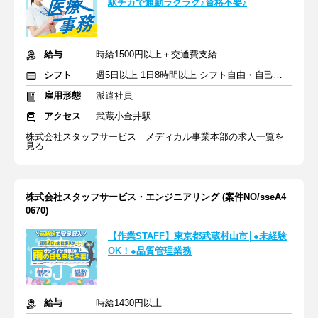
駅チカで通勤ラクラク♪資格不要♪
給与
時給1500円以上＋交通費支給
シフト
週5日以上 1日8時間以上 シフト自由・自己申告
雇用形態
派遣社員
アクセス
武蔵小金井駅
株式会社スタッフサービス メディカル事業本部の求人一覧を
見る
株式会社スタッフサービス・エンジニアリング (案件NO/sseA4
0670)
【作業STAFF】東京都武蔵村山市│●未経験
OK！●品質管理業務
給与
時給1430円以上