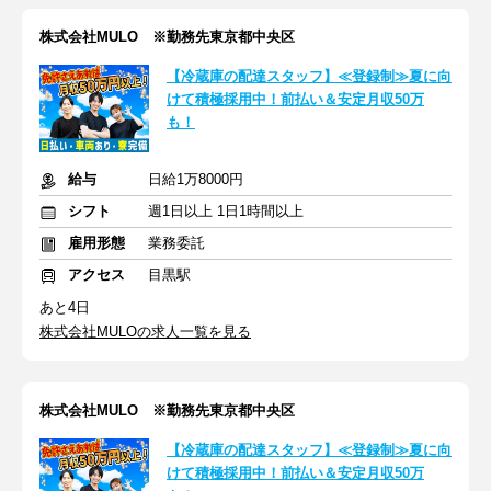
株式会社MULO ※勤務先東京都中央区
【冷蔵庫の配達スタッフ】≪登録制≫夏に向
けて積極採用中！前払い＆安定月収50万
も！
給与
日給1万8000円
シフト
週1日以上 1日1時間以上
雇用形態
業務委託
アクセス
目黒駅
あと4日
株式会社MULOの求人一覧を見る
株式会社MULO ※勤務先東京都中央区
【冷蔵庫の配達スタッフ】≪登録制≫夏に向
けて積極採用中！前払い＆安定月収50万