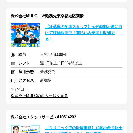
株式会社MULO ※勤務先東京都港区新橋
【冷蔵庫の配達スタッフ】≪登録制≫夏に向
けて積極採用中！前払い＆安定月収50万
も！
給与
日給1万8000円
シフト
週1日以上 1日1時間以上
雇用形態
業務委託
アクセス
新橋駅
あと4日
株式会社MULOの求人一覧を見る
株式会社スタッフサービス/I10514202
【クリニックでの医療事務】武蔵小金井駅★