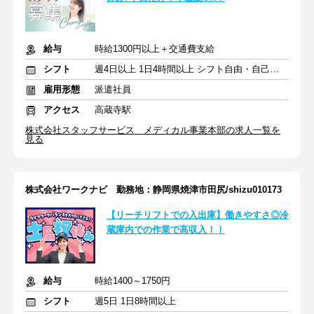
給与
時給1300円以上＋交通費支給
シフト
週4日以上 1日4時間以上 シフト自由・自己申告
雇用形態
派遣社員
アクセス
高蔵寺駅
株式会社スタッフサービス メディカル事業本部の求人一覧を
見る
株式会社ワークナビ 勤務地：静岡県焼津市田尻/shizu010173
【リーチリフトでの入出庫】働きやすさ◎冷
蔵庫内での作業で高収入！！
給与
時給1400～1750円
シフト
週5日 1日8時間以上