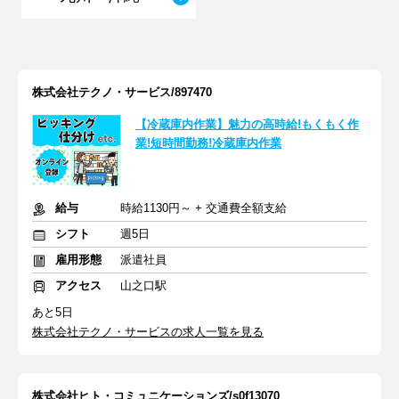
株式会社テクノ・サービス/897470
【冷蔵庫内作業】魅力の高時給!もくもく作
業!短時間勤務!冷蔵庫内作業
給与
時給1130円～ + 交通費全額支給
シフト
週5日
雇用形態
派遣社員
アクセス
山之口駅
あと5日
株式会社テクノ・サービスの求人一覧を見る
株式会社ヒト・コミュニケーションズ/s0f13070