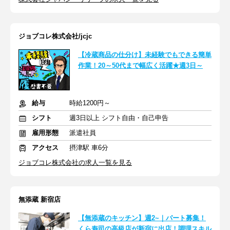
ジョブコレ株式会社/jcjc
【冷蔵商品の仕分け】未経験でもできる簡単
作業！20～50代まで幅広く活躍★週3日～
給与
時給1200円～
シフト
週3日以上 シフト自由・自己申告
雇用形態
派遣社員
アクセス
摂津駅 車6分
ジョブコレ株式会社の求人一覧を見る
無添蔵 新宿店
【無添蔵のキッチン】週2~｜パート募集！
くら寿司の高級店が新宿に出店！調理スキル