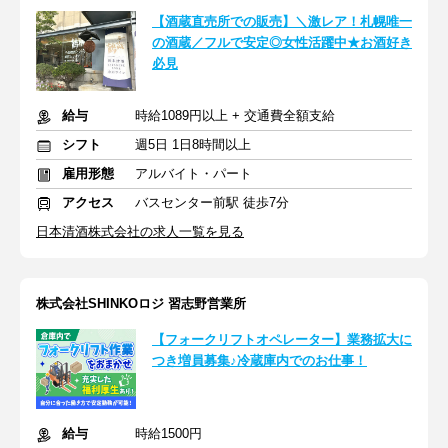
【酒蔵直売所での販売】＼激レア！札幌唯一
の酒蔵／フルで安定◎女性活躍中★お酒好き
必見
給与
時給1089円以上 + 交通費全額支給
シフト
週5日 1日8時間以上
雇用形態
アルバイト・パート
アクセス
バスセンター前駅 徒歩7分
日本清酒株式会社の求人一覧を見る
株式会社SHINKOロジ 習志野営業所
【フォークリフトオペレーター】業務拡大に
つき増員募集♪冷蔵庫内でのお仕事！
給与
時給1500円