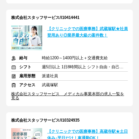
株式会社スタッフサービス/I10414441
【クリニックでの医療事務】武蔵塚駅★社員
登用あり◎業界最大級の案件数！
給与
時給1200～1400円以上＋交通費支給
シフト
週5日以上 1日8時間以上 シフト自由・自己申告
雇用形態
派遣社員
アクセス
武蔵塚駅
株式会社スタッフサービス メディカル事業本部の求人一覧を
見る
株式会社スタッフサービス/I10324935
【クリニックでの医療事務】高蔵寺駅★土日
休み♪平日だけ！車通勤OK！