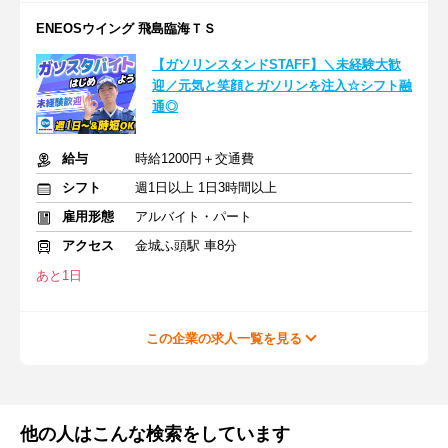
ENEOSウイング 飛島臨海ＴＳ
【ガソリンスタンドSTAFF】＼未経験大歓
迎／元気と笑顔とガソリンを注入☆シフト融
通◎
給与
時給1200円＋交通費
シフト
週1日以上 1日3時間以上
雇用形態
アルバイト・パート
アクセス
金城ふ頭駅 車8分
あと1日
この企業の求人一覧を見る
他の人はこんな検索をしています