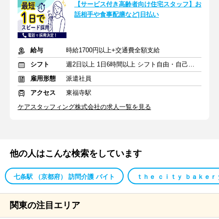
【サービス付き高齢者向け住宅スタッフ】お
話相手や食事配膳など|日払い
給与
時給1700円以上+交通費全額支給
シフト
週2日以上 1日6時間以上 シフト自由・自己申告
雇用形態
派遣社員
アクセス
東福寺駅
ケアスタッフィング株式会社の求人一覧を見る
他の人はこんな検索をしています
七条駅 （京都府） 訪問介護 バイト
ｔｈｅ ｃｉｔｙ ｂａｋｅｒ
関東の注目エリア