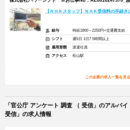
株式会社パワーシフト ※お仕事No：AE0616247370_
【ＮＨＫスタッフ】ＮＨＫ受信料の手続き
給与
時給1800～2250円+交通費支給
シフト
週5日 1日7.5時間以上
雇用形態
派遣社員
アクセス
松山駅
この企業の求人一覧を見
「官公庁 アンケート 調査 （ 受信」のアルバ
受信」の求人情報