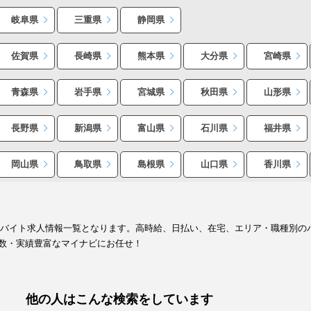
岐阜県
三重県
静岡県
佐賀県
長崎県
熊本県
大分県
宮崎県
青森県
岩手県
宮城県
秋田県
山形県
長野県
新潟県
富山県
石川県
福井県
岡山県
鳥取県
島根県
山口県
香川県
ト・バイト求人情報一覧となります。高時給、日払い、在宅、エリア・職種別
数・実績豊富なマイナビにお任せ！
他の人はこんな検索をしています