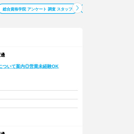
総合資格学院 アンケート 調査 スタッフ
麻生駅 （北海道） 覆面調査
渡邊
について案内◎営業未経験OK