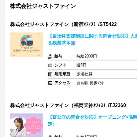
株式会社ジャストファイン
株式会社ジャストファイン（新宿ｵﾌｨｽ）/ST5422
【自治体支援制度に関する問合せ対応】人
＆残業基本無
給与
時給2000円
シフト
週5日
雇用形態
派遣社員
アクセス
新宿駅 徒歩7分
株式会社ジャストファイン（福岡天神ｵﾌｨｽ）/TJ2360
【官公庁の問合せ対応】オープニング×高時給
定♪