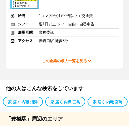
給与
1コマ(80分)1700円以上＋交通費
シフト
週1日以上 シフト自由・自己申告
雇用形態
業務委託
アクセス
赤岩口駅 徒歩3分
この企業の求人一覧を見る
他の人はこんな検索をしています
家 届く 内職 沼津
家 届く 内職 三島
家 届く 内職 宮崎
「豊橋駅」周辺のエリア