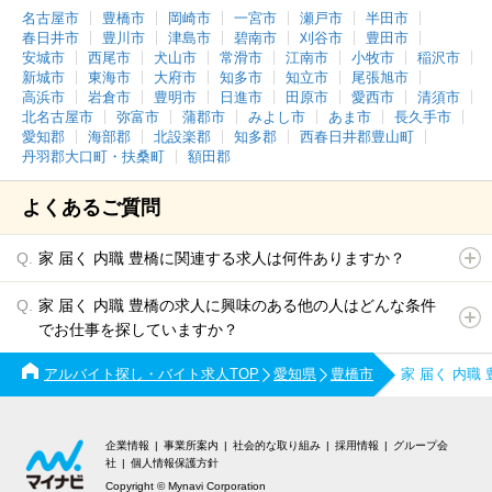
名古屋市
豊橋市
岡崎市
一宮市
瀬戸市
半田市
春日井市
豊川市
津島市
碧南市
刈谷市
豊田市
安城市
西尾市
犬山市
常滑市
江南市
小牧市
稲沢市
新城市
東海市
大府市
知多市
知立市
尾張旭市
高浜市
岩倉市
豊明市
日進市
田原市
愛西市
清須市
北名古屋市
弥富市
蒲郡市
みよし市
あま市
長久手市
愛知郡
海部郡
北設楽郡
知多郡
西春日井郡豊山町
丹羽郡大口町・扶桑町
額田郡
よくあるご質問
家 届く 内職 豊橋に関連する求人は何件ありますか？
家 届く 内職 豊橋の求人に興味のある他の人はどんな条件
でお仕事を探していますか？
アルバイト探し・バイト求人TOP
愛知県
豊橋市
家 届く 内職
企業情報
事業所案内
社会的な取り組み
採用情報
グループ会
社
個人情報保護方針
Copyright © Mynavi Corporation