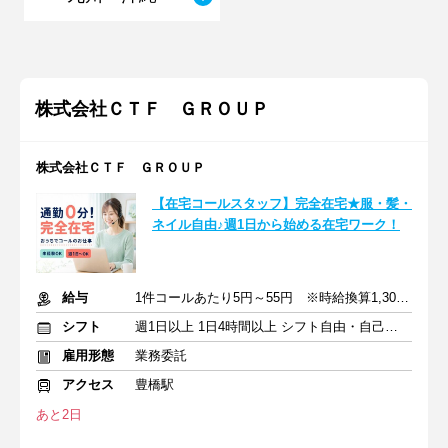
株式会社ＣＴＦ ＧＲＯＵＰ
株式会社ＣＴＦ ＧＲＯＵＰ
【在宅コールスタッフ】完全在宅★服・髪・
ネイル自由♪週1日から始める在宅ワーク！
給与
1件コールあたり5円～55円 ※時給換算1,300円～4,000円
シフト
週1日以上 1日4時間以上 シフト自由・自己申告
雇用形態
業務委託
アクセス
豊橋駅
あと2日