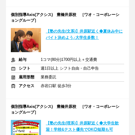
個別指導Axis(アクシス) 豊橋井原校 ［ワオ・コーポレーシ
ョングループ］
【塾の先生(文系)】井原駅近く◆夏休み中に
バイト決めよう♪大学生多数！
給与
1コマ(80分)1700円以上＋交通費
シフト
週1日以上 シフト自由・自己申告
雇用形態
業務委託
アクセス
赤岩口駅 徒歩3分
個別指導Axis(アクシス) 豊橋井原校 ［ワオ・コーポレーシ
ョングループ］
【塾の先生(理系)】井原駅近く◆大学生歓
迎！学校&テスト優先でOK◎短期も可