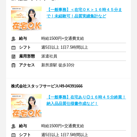
【一般事務】＜在宅ＯＫ＞１６時４５分ま
で！未経験可！品質実績集計など
給与
時給1500円+交通費支給
シフト
週5日以上 1日7.5時間以上
雇用形態
派遣社員
アクセス
新所原駅 徒歩10分
株式会社スタッフサービス/49-04391666
【一般事務】在宅あり◎１６時４５分終業！
納入品品質仕様書作成など！
給与
時給1500円+交通費支給
シフト
週5日以上 1日7.5時間以上