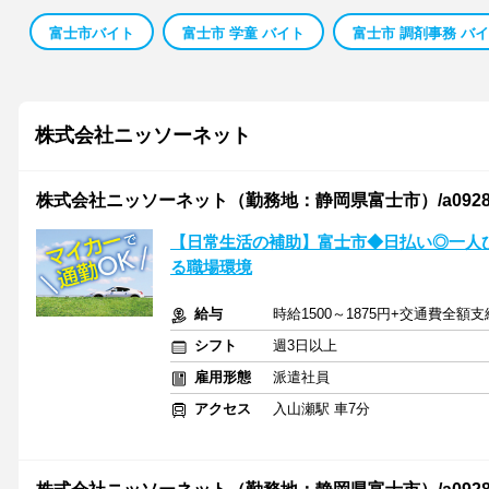
富士市バイト
富士市 学童 バイト
富士市 調剤事務 バ
株式会社ニッソーネット
株式会社ニッソーネット（勤務地：静岡県富士市）/a092800
【日常生活の補助】富士市◆日払い◎一人
る職場環境
給与
時給1500～1875円+交通費全額支
シフト
週3日以上
雇用形態
派遣社員
アクセス
入山瀬駅 車7分