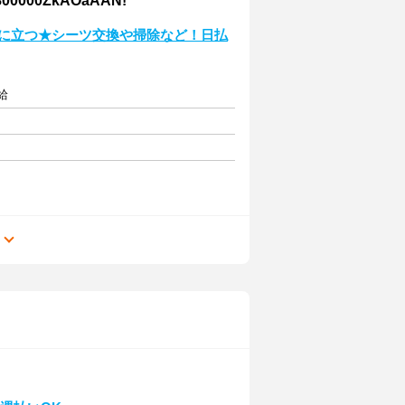
00ZkAOaAAN!
役に立つ★シーツ交換や掃除など！日払
給
る