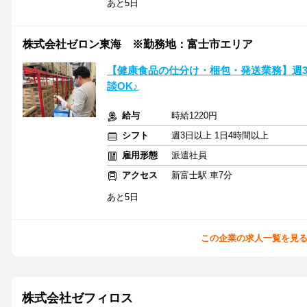
あと5日
株式会社ゼロン東海 ※勤務地：富士市エリア
【健康食品の仕分け・梱包・発送業務】週
談OK♪
給与
時給1220円
シフト
週3日以上 1日4時間以上
雇用形態
派遣社員
アクセス
新富士駅 車7分
あと5日
この企業の求人一覧を見
株式会社ゼフィロス