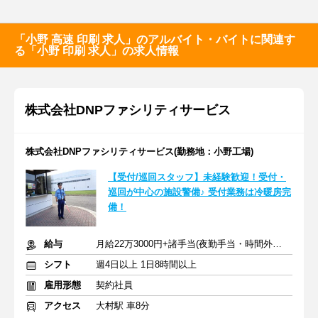
「小野 高速 印刷 求人」のアルバイト・バイトに関連す
る「小野 印刷 求人」の求人情報
株式会社DNPファシリティサービス
株式会社DNPファシリティサービス(勤務地：小野工場)
【受付/巡回スタッフ】未経験歓迎！受付・
巡回が中心の施設警備♪ 受付業務は冷暖房完
備！
給与
月給22万3000円+諸手当(夜勤手当・時間外手当・深夜割増)+交通費
シフト
週4日以上 1日8時間以上
雇用形態
契約社員
アクセス
大村駅 車8分