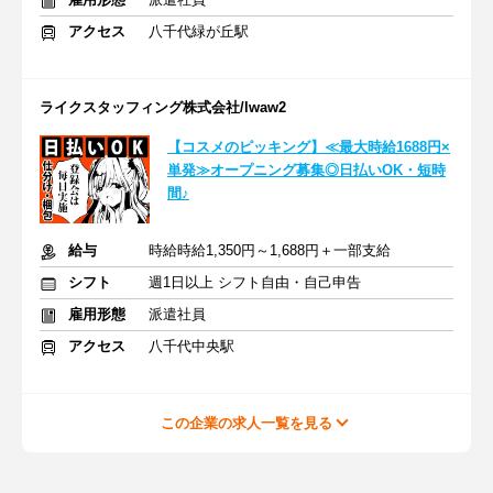
アクセス
八千代緑が丘駅
ライクスタッフィング株式会社/lwaw2
【コスメのピッキング】≪最大時給1688円×
単発≫オープニング募集◎日払いOK・短時
間♪
給与
時給時給1,350円～1,688円＋一部支給
シフト
週1日以上 シフト自由・自己申告
雇用形態
派遣社員
アクセス
八千代中央駅
この企業の求人一覧を見る