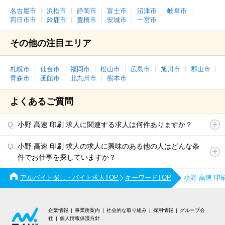
名古屋市
浜松市
静岡市
富士市
沼津市
岐阜市
四日市市
鈴鹿市
豊橋市
安城市
一宮市
その他の注目エリア
札幌市
仙台市
福岡市
松山市
広島市
旭川市
郡山市
青森市
函館市
北九州市
熊本市
よくあるご質問
小野 高速 印刷 求人に関連する求人は何件ありますか？
小野 高速 印刷 求人の求人に興味のある他の人はどんな条
件でお仕事を探していますか？
アルバイト探し・バイト求人TOP
キーワードTOP
小野 高速 
企業情報
事業所案内
社会的な取り組み
採用情報
グループ会
社
個人情報保護方針