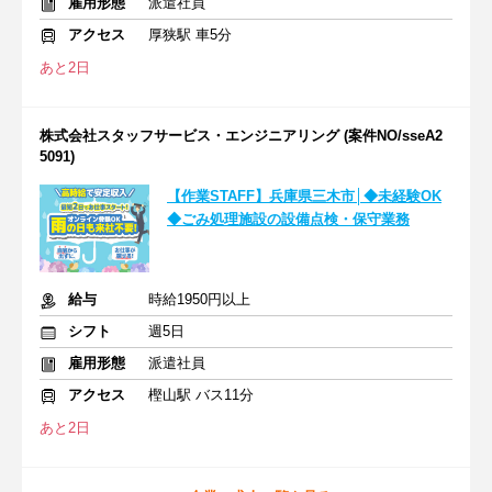
雇用形態
派遣社員
アクセス
厚狭駅 車5分
あと2日
株式会社スタッフサービス・エンジニアリング (案件NO/sseA2
5091)
【作業STAFF】兵庫県三木市│◆未経験OK
◆ごみ処理施設の設備点検・保守業務
給与
時給1950円以上
シフト
週5日
雇用形態
派遣社員
アクセス
樫山駅 バス11分
あと2日