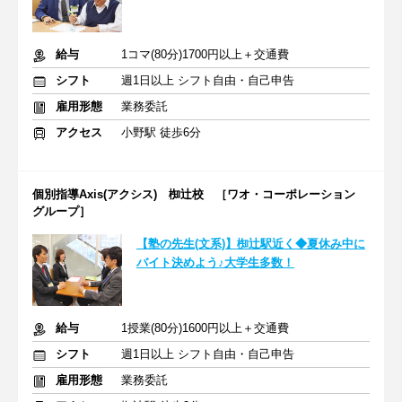
給与
1コマ(80分)1700円以上＋交通費
シフト
週1日以上 シフト自由・自己申告
雇用形態
業務委託
アクセス
小野駅 徒歩6分
個別指導Axis(アクシス) 椥辻校 ［ワオ・コーポレーション
グループ］
【塾の先生(文系)】椥辻駅近く◆夏休み中に
バイト決めよう♪大学生多数！
給与
1授業(80分)1600円以上＋交通費
シフト
週1日以上 シフト自由・自己申告
雇用形態
業務委託