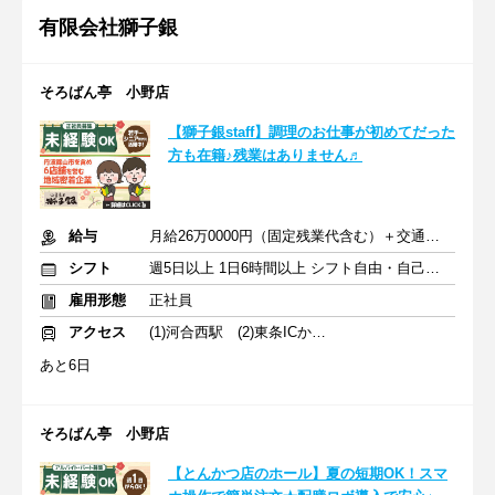
有限会社獅子銀
そろばん亭 小野店
【獅子銀staff】調理のお仕事が初めてだった
方も在籍♪残業はありません♬
給与
月給26万0000円（固定残業代含む）＋交通費＋賞与＋家族手当
シフト
週5日以上 1日6時間以上 シフト自由・自己申告
雇用形態
正社員
アクセス
(1)河合西駅 (2)東条ICから車で3分 (3)市場駅
あと6日
そろばん亭 小野店
【とんかつ店のホール】夏の短期OK！スマ