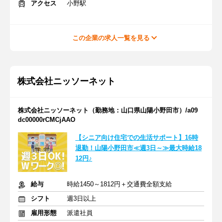
アクセス
小野駅
この企業の求人一覧を見る
株式会社ニッソーネット
株式会社ニッソーネット（勤務地：山口県山陽小野田市）/a09
dc00000rCMCjAAO
【シニア向け住宅での生活サポート】16時
退勤！山陽小野田市≪週3日～≫最大時給18
12円♪
給与
時給1450～1812円＋交通費全額支給
シフト
週3日以上
雇用形態
派遣社員