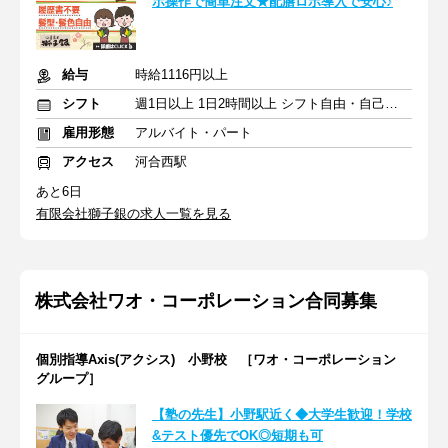
ホ操作で簡単注文★配膳ロボ導入で安心♪
給与
時給1116円以上
シフト
週1日以上 1日2時間以上 シフト自由・自己申告
雇用形態
アルバイト・パート
アクセス
河合西駅
あと6日
有限会社獅子銀の求人一覧を見る
株式会社ワオ・コーポレーション合同募集
個別指導Axis(アクシス) 小野校 ［ワオ・コーポレーション
グループ］
【塾の先生】小野駅近く◆大学生歓迎！学校
&テスト優先でOK◎短期も可