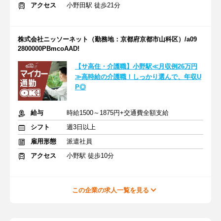
アクセス
小野田駅 徒歩21分
株式会社ニッソーネット（勤務地：京都府京都市山科区）/a09
2800000PBmcoAAD!
【サ高住・介護職】小野駅≪月収例26万円
≫高時給の介護職！しっかり選んで、年収U
P◎
給与
時給1500～1875円+交通費全額支給
シフト
週3日以上
雇用形態
派遣社員
アクセス
小野駅 徒歩10分
この企業の求人一覧を見る