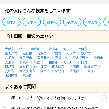
他の人はこんな検索をしています
旭求人
萩求人
猫求人
夜求人
求人表
「山田駅」周辺のエリア
大阪市
堺市
岸和田市
豊中市
池田市
吹田市
泉大津市
高槻市
貝塚市
守口市
枚方市
茨木市
八尾市
泉佐野市
富田林市
寝屋川市
河内長野市
松原市
大東市
和泉市
箕面市
柏原市
羽曳野市
門真市
摂津市
高石市
藤井寺市
東大阪市
泉南市
四條畷市
交野市
大阪狭山市
阪南市
泉北郡
豊能郡
三島郡
南河内郡
泉南郡
よくあるご質問
山田ドビー 求人に関連する求人は何件ありますか？
山田ドビー 求人の求人に興味のある他の人はどんな条件で