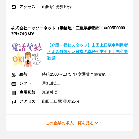
アクセス
山田駅 徒歩10分
株式会社ニッソーネット（勤務地：三重県伊勢市）/a095F0000
3PIz7dQAD!
【介護・福祉スタッフ】山田上口駅◆利用者
さまの何気ない日常の幸せを支える！初心者
歓迎
給与
時給1500～1875円+交通費全額支給
シフト
週3日以上
雇用形態
派遣社員
アクセス
山田上口駅 徒歩25分
この企業の求人一覧を見る