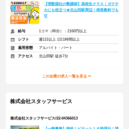
【理数国社の塾講師】高校生クラス｜ガクチ
カにも役立つ★北山田駅周辺！得意教科でも
可
給与
1コマ（80分）：2160円以上
シフト
週1日以上 1日1時間以上
雇用形態
アルバイト・パート
アクセス
北山田駅 徒歩7分
この企業の求人一覧を見る
株式会社スタッフサービス
株式会社スタッフサービス/22-04366013
【一般事務】時短！ピタッと１６時退社！請