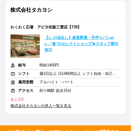
株式会社タカヨシ
わくわく広場 アピタ松阪三雲店【739】
【レジ/品出し】産直野菜・手作りパンet
c…"食"のセレクトショップ★スタッフ割引
有◎
給与
時給1400円
シフト
週2日以上 1日4時間以上 シフト自由・自己申告
雇用形態
アルバイト・パート
アクセス
松ケ崎駅 徒歩15分
あと2日
株式会社タカヨシの求人一覧を見る