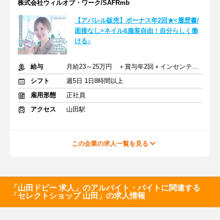
株式会社ウィルオブ・ワーク/SAFRmb
【アパレル販売】ボーナス年2回★<履歴書/
面接なし>ネイル&服装自由！自分らしく働
ける♪
給与
月給23～25万円 ＋賞与年2回＋インセンティブ＋交通費
シフト
週5日 1日8時間以上
雇用形態
正社員
アクセス
山田駅
この企業の求人一覧を見る
「山田ドビー 求人」のアルバイト・バイトに関連する
「セレクトショップ 山田」の求人情報